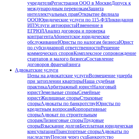
учредителя
Регистрация ООО в Москве
Допуск к
международным перевозкам
Защита
интеллектуальных прав
Открытие филиала
ООО
Юридические услуги по 115-ФЗ
Ликвидация
ИП
Услуги автоюриста
Изменение в
ЕГРЮЛ
Анализ договора и проверка
контрагента
Абонентское юридическое
обслуживание
Юристы по налогам бизнеса
Юрист
по субсидиарной ответственности
Решение
коммерческих споров
Комплексное сопровождение
стартапов и малого бизнеса
Составление
договоров франчайзинга
Адвокатские услуги
Цены на адвокатские услуги
Возмещение ущерба
при затоплении квартиры
Наша судебная
практика
Арбитражный юрист
Налоговый
юрист
Земельные споры
Семейные
юрист
Жилищные споры
Страховые
споры
Адвокаты по банкротству
Юристы по
кредитным вопросам
Корпоративные
споры
Адвокат по строительным
спорам
Лизинговые споры
Трудовые
споры
Взыскание долгов
Бесплатная юридическая
консультация
Транспортные споры
Адвокаты по
наследству
Пенсия через суд
Банкротство