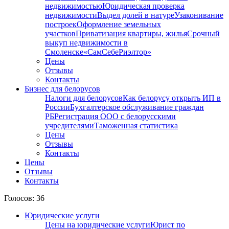
недвижимостью
Юридическая проверка
недвижимости
Выдел долей в натуре
Узаконивание
построек
Оформление земельных
участков
Приватизация квартиры, жилья
Срочный
выкуп недвижимости в
Cмоленске
«СамСебеРиэлтор»
Цены
Отзывы
Контакты
Бизнес для белорусов
Налоги для белорусов
Как белорусу открыть ИП в
России
Бухгалтерское обслуживание граждан
РБ
Регистрация ООО с белорусскими
учредителями
Таможенная статистика
Цены
Отзывы
Контакты
Цены
Отзывы
Контакты
Голосов: 36
Юридические услуги
Цены на юридические услуги
Юрист по