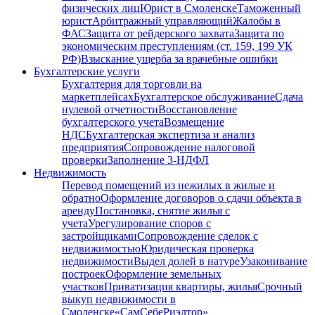
физических лиц
Юрист в Смоленске
Таможенный
юрист
Арбитражный управляющий
Жалобы в
ФАС
Защита от рейдерского захвата
Защита по
экономическим преступлениям (ст. 159, 199 УК
РФ)
Взыскание ущерба за врачебные ошибки
Бухгалтерские услуги
Бухгалтерия для торговли на
маркетплейсах
Бухгалтерское обслуживание
Сдача
нулевой отчетности
Восстановление
бухгалтерского учета
Возмещение
НДС
Бухгалтерская экспертиза и анализ
предприятия
Сопровождение налоговой
проверки
Заполнение 3-НДФЛ
Недвижимость
Перевод помещений из нежилых в жилые и
обратно
Оформление договоров о сдачи объекта в
аренду
Постановка, снятие жилья с
учета
Урегулирование споров с
застройщиками
Сопровождение сделок с
недвижимостью
Юридическая проверка
недвижимости
Выдел долей в натуре
Узаконивание
построек
Оформление земельных
участков
Приватизация квартиры, жилья
Срочный
выкуп недвижимости в
Cмоленске
«СамСебеРиэлтор»