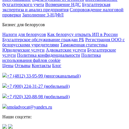
бухгалтерского учета
Возмещение НДС
Бухгалтерская
экспертиза и анализ предприятия
Сопровождение налоговой
проверки
Заполнение 3-НДФЛ
Бизнес для белорусов
Налоги для белорусов
Как белорусу открыть ИП в России
Бухгалтерское обслуживание граждан РБ
Регистрация ООО с
белорусскими учредителями
Таможенная статистика
Юридические услуги
Адвокатские услуги
Бухгалтерские
услуги
Политика конфиденциальности
Политика
использования файлов cookie
Цены
Отзывы
Контакты
Блог
+7 (4812) 33-95-99 (многоканальный)
+7 (900) 224-31-27 (мобильный)
+7 (920) 320-88-98 (мобильный)
smoladvocat@yandex.ru
Наши соцсети: