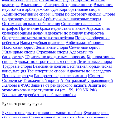
квартиры
Взыскание дебиторской задолженности
Взыскание
неустойки в арбитражном суде
Корпоративные споры
Административные споры
Споры по договору аренды
Споры
по договору поставки
Арбитражные налоговые споры
Оптимизация налогообложения
Снижение налоговых
штрафов
Признание брака недействительным
Адвокаты по
бракоразводным делам
Адвокаты по разделу имущества
Определение места жительства ребенка
Порядок общения с
ребенком
Наша судебная практика
Арбитражный юрист
Налоговый юрист
Земельные споры
Семейные юрист
Жилищные споры
Страховые споры
Адвокаты по
банкротству
Юристы по кредитным вопросам
Корпоративные
споры
Адвокат по строительным спорам
Лизинговые споры
Трудовые споры
Взыскание долгов
Бесплатная юридическая
консультация
Транспортные споры
Адвокаты по наследству
Пенсия через суд
Банкротство физических лиц
Юрист в
Смоленске
Таможенный юрист
Арбитражный управляющий
Жалобы в ФАС
Защита от рейдерского захвата
Защита по
экономическим преступлениям (ст. 159, 199 УК РФ)
Взыскание ущерба за врачебные ошибки
Бухгалтерские услуги
Бухгалтерия для торговли на маркетплейсах
Бухгалтерское
обслуживание
Сдача нулевой отчетности
Восстановление