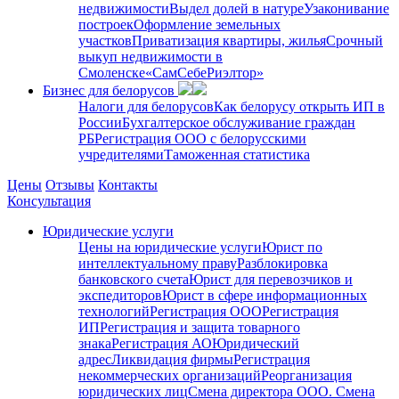
недвижимости
Выдел долей в натуре
Узаконивание
построек
Оформление земельных
участков
Приватизация квартиры, жилья
Срочный
выкуп недвижимости в
Cмоленске
«СамСебеРиэлтор»
Бизнес для белорусов
Налоги для белорусов
Как белорусу открыть ИП в
России
Бухгалтерское обслуживание граждан
РБ
Регистрация ООО с белорусскими
учредителями
Таможенная статистика
Цены
Отзывы
Контакты
Консультация
Юридические услуги
Цены на юридические услуги
Юрист по
интеллектуальному праву
Разблокировка
банковского счета
Юрист для перевозчиков и
экспедиторов
Юрист в сфере информационных
технологий
Регистрация ООО
Регистрация
ИП
Регистрация и защита товарного
знака
Регистрация АО
Юридический
адрес
Ликвидация фирмы
Регистрация
некоммерческих организаций
Реорганизация
юридических лиц
Смена директора ООО. Смена