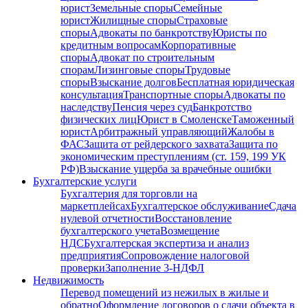
юрист
Земельные споры
Семейные
юрист
Жилищные споры
Страховые
споры
Адвокаты по банкротству
Юристы по
кредитным вопросам
Корпоративные
споры
Адвокат по строительным
спорам
Лизинговые споры
Трудовые
споры
Взыскание долгов
Бесплатная юридическая
консультация
Транспортные споры
Адвокаты по
наследству
Пенсия через суд
Банкротство
физических лиц
Юрист в Смоленске
Таможенный
юрист
Арбитражный управляющий
Жалобы в
ФАС
Защита от рейдерского захвата
Защита по
экономическим преступлениям (ст. 159, 199 УК
РФ)
Взыскание ущерба за врачебные ошибки
Бухгалтерские услуги
Бухгалтерия для торговли на
маркетплейсах
Бухгалтерское обслуживание
Сдача
нулевой отчетности
Восстановление
бухгалтерского учета
Возмещение
НДС
Бухгалтерская экспертиза и анализ
предприятия
Сопровождение налоговой
проверки
Заполнение 3-НДФЛ
Недвижимость
Перевод помещений из нежилых в жилые и
обратно
Оформление договоров о сдачи объекта в