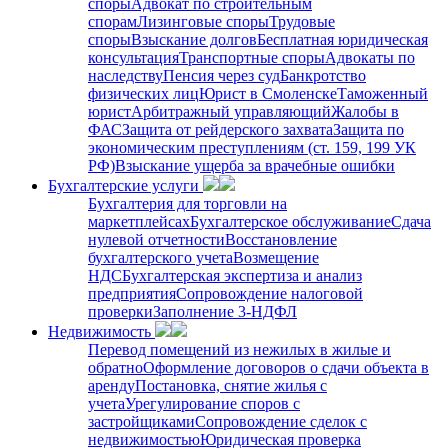
споры
Адвокат по строительным
спорам
Лизинговые споры
Трудовые
споры
Взыскание долгов
Бесплатная юридическая
консультация
Транспортные споры
Адвокаты по
наследству
Пенсия через суд
Банкротство
физических лиц
Юрист в Смоленске
Таможенный
юрист
Арбитражный управляющий
Жалобы в
ФАС
Защита от рейдерского захвата
Защита по
экономическим преступлениям (ст. 159, 199 УК
РФ)
Взыскание ущерба за врачебные ошибки
Бухгалтерские услуги
Бухгалтерия для торговли на
маркетплейсах
Бухгалтерское обслуживание
Сдача
нулевой отчетности
Восстановление
бухгалтерского учета
Возмещение
НДС
Бухгалтерская экспертиза и анализ
предприятия
Сопровождение налоговой
проверки
Заполнение 3-НДФЛ
Недвижимость
Перевод помещений из нежилых в жилые и
обратно
Оформление договоров о сдачи объекта в
аренду
Постановка, снятие жилья с
учета
Урегулирование споров с
застройщиками
Сопровождение сделок с
недвижимостью
Юридическая проверка