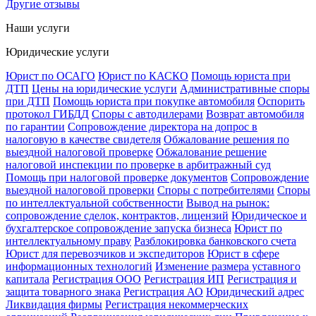
Другие отзывы
Наши услуги
Юридические услуги
Юрист по ОСАГО
Юрист по КАСКО
Помощь юриста при
ДТП
Цены на юридические услуги
Административные споры
при ДТП
Помощь юриста при покупке автомобиля
Оспорить
протокол ГИБДД
Споры с автодилерами
Возврат автомобиля
по гарантии
Сопровождение директора на допрос в
налоговую в качестве свидетеля
Обжалование решения по
выездной налоговой проверке
Обжалование решение
налоговой инспекции по проверке в арбитражный суд
Помощь при налоговой проверке документов
Сопровождение
выездной налоговой проверки
Споры с потребителями
Споры
по интеллектуальной собственности
Вывод на рынок:
сопровождение сделок, контрактов, лицензий
Юридическое и
бухгалтерское сопровождение запуска бизнеса
Юрист по
интеллектуальному праву
Разблокировка банковского счета
Юрист для перевозчиков и экспедиторов
Юрист в сфере
информационных технологий
Изменение размера уставного
капитала
Регистрация ООО
Регистрация ИП
Регистрация и
защита товарного знака
Регистрация АО
Юридический адрес
Ликвидация фирмы
Регистрация некоммерческих