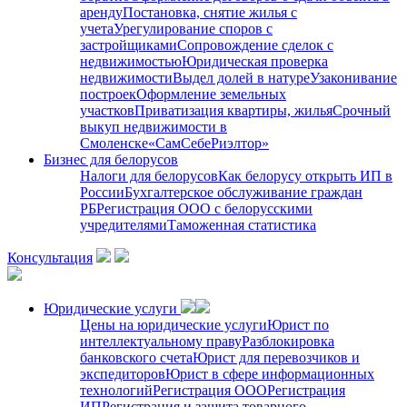
аренду
Постановка, снятие жилья с
учета
Урегулирование споров с
застройщиками
Сопровождение сделок с
недвижимостью
Юридическая проверка
недвижимости
Выдел долей в натуре
Узаконивание
построек
Оформление земельных
участков
Приватизация квартиры, жилья
Срочный
выкуп недвижимости в
Cмоленске
«СамСебеРиэлтор»
Бизнес для белорусов
Налоги для белорусов
Как белорусу открыть ИП в
России
Бухгалтерское обслуживание граждан
РБ
Регистрация ООО с белорусскими
учредителями
Таможенная статистика
Консультация
Юридические услуги
Цены на юридические услуги
Юрист по
интеллектуальному праву
Разблокировка
банковского счета
Юрист для перевозчиков и
экспедиторов
Юрист в сфере информационных
технологий
Регистрация ООО
Регистрация
ИП
Регистрация и защита товарного