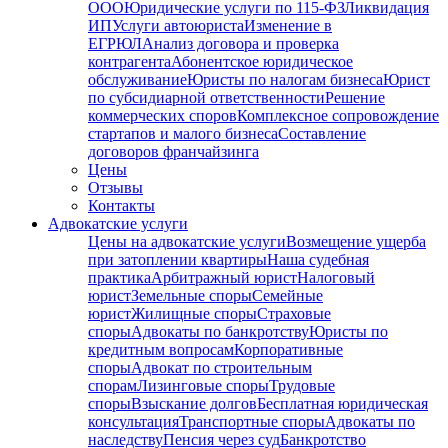
ООО
Юридические услуги по 115-ФЗ
Ликвидация
ИП
Услуги автоюриста
Изменение в
ЕГРЮЛ
Анализ договора и проверка
контрагента
Абонентское юридическое
обслуживание
Юристы по налогам бизнеса
Юрист
по субсидиарной ответственности
Решение
коммерческих споров
Комплексное сопровождение
стартапов и малого бизнеса
Составление
договоров франчайзинга
Цены
Отзывы
Контакты
Адвокатские услуги
Цены на адвокатские услуги
Возмещение ущерба
при затоплении квартиры
Наша судебная
практика
Арбитражный юрист
Налоговый
юрист
Земельные споры
Семейные
юрист
Жилищные споры
Страховые
споры
Адвокаты по банкротству
Юристы по
кредитным вопросам
Корпоративные
споры
Адвокат по строительным
спорам
Лизинговые споры
Трудовые
споры
Взыскание долгов
Бесплатная юридическая
консультация
Транспортные споры
Адвокаты по
наследству
Пенсия через суд
Банкротство