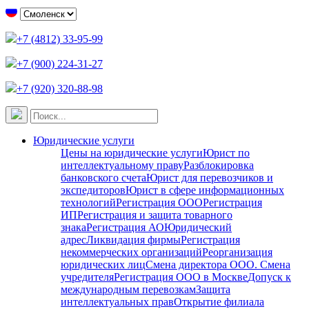
+7 (4812) 33-95-99
+7 (900) 224-31-27
+7 (920) 320-88-98
Юридические услуги
Цены на юридические услуги
Юрист по
интеллектуальному праву
Разблокировка
банковского счета
Юрист для перевозчиков и
экспедиторов
Юрист в сфере информационных
технологий
Регистрация ООО
Регистрация
ИП
Регистрация и защита товарного
знака
Регистрация АО
Юридический
адрес
Ликвидация фирмы
Регистрация
некоммерческих организаций
Реорганизация
юридических лиц
Смена директора ООО. Смена
учредителя
Регистрация ООО в Москве
Допуск к
международным перевозкам
Защита
интеллектуальных прав
Открытие филиала