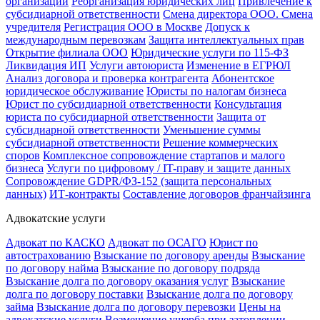
организаций
Реорганизация юридических лиц
Привлечение к
субсидиарной ответственности
Смена директора ООО. Смена
учредителя
Регистрация ООО в Москве
Допуск к
международным перевозкам
Защита интеллектуальных прав
Открытие филиала ООО
Юридические услуги по 115-ФЗ
Ликвидация ИП
Услуги автоюриста
Изменение в ЕГРЮЛ
Анализ договора и проверка контрагента
Абонентское
юридическое обслуживание
Юристы по налогам бизнеса
Юрист по субсидиарной ответственности
Консультация
юриста по субсидиарной ответственности
Защита от
субсидиарной ответственности
Уменьшение суммы
субсидиарной ответственности
Решение коммерческих
споров
Комплексное сопровождение стартапов и малого
бизнеса
Услуги по цифровому / IT-праву и защите данных
Сопровождение GDPR/ФЗ-152 (защита персональных
данных)
ИТ-контракты
Составление договоров франчайзинга
Адвокатские услуги
Адвокат по КАСКО
Адвокат по ОСАГО
Юрист по
автострахованию
Взыскание по договору аренды
Взыскание
по договору найма
Взыскание по договору подряда
Взыскание долга по договору оказания услуг
Взыскание
долга по договору поставки
Взыскание долга по договору
займа
Взыскание долга по договору перевозки
Цены на
адвокатские услуги
Возмещение ущерба при затоплении