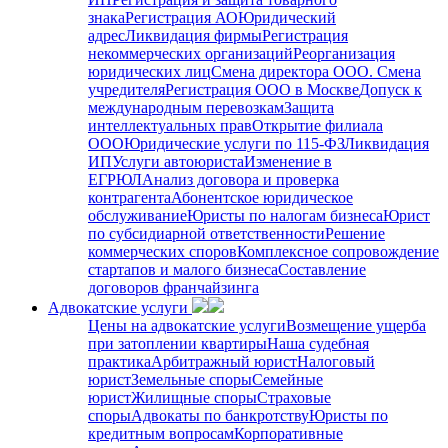
знака
Регистрация АО
Юридический
адрес
Ликвидация фирмы
Регистрация
некоммерческих организаций
Реорганизация
юридических лиц
Смена директора ООО. Смена
учредителя
Регистрация ООО в Москве
Допуск к
международным перевозкам
Защита
интеллектуальных прав
Открытие филиала
ООО
Юридические услуги по 115-ФЗ
Ликвидация
ИП
Услуги автоюриста
Изменение в
ЕГРЮЛ
Анализ договора и проверка
контрагента
Абонентское юридическое
обслуживание
Юристы по налогам бизнеса
Юрист
по субсидиарной ответственности
Решение
коммерческих споров
Комплексное сопровождение
стартапов и малого бизнеса
Составление
договоров франчайзинга
Адвокатские услуги
Цены на адвокатские услуги
Возмещение ущерба
при затоплении квартиры
Наша судебная
практика
Арбитражный юрист
Налоговый
юрист
Земельные споры
Семейные
юрист
Жилищные споры
Страховые
споры
Адвокаты по банкротству
Юристы по
кредитным вопросам
Корпоративные