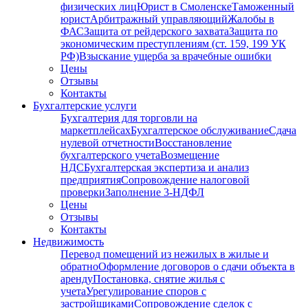
физических лиц
Юрист в Смоленске
Таможенный
юрист
Арбитражный управляющий
Жалобы в
ФАС
Защита от рейдерского захвата
Защита по
экономическим преступлениям (ст. 159, 199 УК
РФ)
Взыскание ущерба за врачебные ошибки
Цены
Отзывы
Контакты
Бухгалтерские услуги
Бухгалтерия для торговли на
маркетплейсах
Бухгалтерское обслуживание
Сдача
нулевой отчетности
Восстановление
бухгалтерского учета
Возмещение
НДС
Бухгалтерская экспертиза и анализ
предприятия
Сопровождение налоговой
проверки
Заполнение 3-НДФЛ
Цены
Отзывы
Контакты
Недвижимость
Перевод помещений из нежилых в жилые и
обратно
Оформление договоров о сдачи объекта в
аренду
Постановка, снятие жилья с
учета
Урегулирование споров с
застройщиками
Сопровождение сделок с