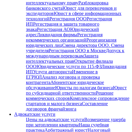
интеллектуальному праву
Разблокировка
банковского счета
Юрист для перевозчиков и
экспедиторов
Юрист в сфере информационных
технологий
Регистрация ООО
Регистрация
ИП
Регистрация и защита товарного
знака
Регистрация АО
Юридический
адрес
Ликвидация фирмы
Регистрация
некоммерческих организаций
Реорганизация
юридических лиц
Смена директора ООО. Смена
учредителя
Регистрация ООО в Москве
Допуск к
международным перевозкам
Защита
интеллектуальных прав
Открытие филиала
ООО
Юридические услуги по 115-ФЗ
Ликвидация
ИП
Услуги автоюриста
Изменение в
ЕГРЮЛ
Анализ договора и проверка
контрагента
Абонентское юридическое
обслуживание
Юристы по налогам бизнеса
Юрист
по субсидиарной ответственности
Решение
коммерческих споров
Комплексное сопровождение
стартапов и малого бизнеса
Составление
договоров франчайзинга
Адвокатские услуги
Цены на адвокатские услуги
Возмещение ущерба
при затоплении квартиры
Наша судебная
практика
Арбитражный юрист
Налоговый