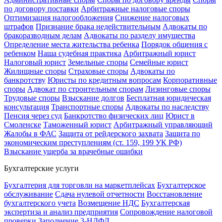
по договору поставки
Арбитражные налоговые споры
Оптимизация налогообложения
Снижение налоговых
штрафов
Признание брака недействительным
Адвокаты по
бракоразводным делам
Адвокаты по разделу имущества
Определение места жительства ребенка
Порядок общения с
ребенком
Наша судебная практика
Арбитражный юрист
Налоговый юрист
Земельные споры
Семейные юрист
Жилищные споры
Страховые споры
Адвокаты по
банкротству
Юристы по кредитным вопросам
Корпоративные
споры
Адвокат по строительным спорам
Лизинговые споры
Трудовые споры
Взыскание долгов
Бесплатная юридическая
консультация
Транспортные споры
Адвокаты по наследству
Пенсия через суд
Банкротство физических лиц
Юрист в
Смоленске
Таможенный юрист
Арбитражный управляющий
Жалобы в ФАС
Защита от рейдерского захвата
Защита по
экономическим преступлениям (ст. 159, 199 УК РФ)
Взыскание ущерба за врачебные ошибки
Бухгалтерские услуги
Бухгалтерия для торговли на маркетплейсах
Бухгалтерское
обслуживание
Сдача нулевой отчетности
Восстановление
бухгалтерского учета
Возмещение НДС
Бухгалтерская
экспертиза и анализ предприятия
Сопровождение налоговой
проверки
Заполнение 3-НДФЛ