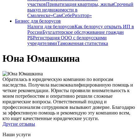
участков
Приватизация квартиры, жилья
Срочный
выкуп недвижимости в
Cмоленске
«СамСебеРиэлтор»
Бизнес для белорусов
Налоги для белорусов
Как белорусу открыть ИП в
России
Бухгалтерское обслуживание граждан
РБ
Регистрация ООО с белорусскими
учредителями
Таможенная статистика
Юна Юмашкина
Обратилась в юридическую компанию по вопросам
наследства. Получила высококвалифицированную помощь и
четкие рекомендации. Юристы проявили внимательность к
моим потребностям и оперативно решили сложные
юридические вопросы. Ответственный подход и
профессионализм сотрудников вызывают доверие. Благодарю
за эффективную помощь и рекомендую эту компанию всем,
кто ищет качественные юридические услуги.
Другие отзывы
Наши услуги