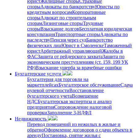
юрист
Жилищные споры
Страховые
споры
Адвокаты по банкротству
Юристы по
кредитным вопросам
Корпоративные
споры
Адвокат по строительным
спорам
Лизинговые споры
Трудовые
споры
Взыскание долгов
Бесплатная юридическая
консультация
Транспортные споры
Адвокаты по
наследству
Пенсия через суд
Банкротство
физических лиц
Юрист в Смоленске
Таможенный
юрист
Арбитражный управляющий
Жалобы в
ФАС
Защита от рейдерского захвата
Защита по
экономическим преступлениям (ст. 159, 199 УК
РФ)
Взыскание ущерба за врачебные ошибки
Бухгалтерские услуги
Бухгалтерия для торговли на
маркетплейсах
Бухгалтерское обслуживание
Сдача
нулевой отчетности
Восстановление
бухгалтерского учета
Возмещение
НДС
Бухгалтерская экспертиза и анализ
предприятия
Сопровождение налоговой
проверки
Заполнение 3-НДФЛ
Недвижимость
Перевод помещений из нежилых в жилые и
обратно
Оформление договоров о сдачи объекта в
аренду
Постановка, снятие жилья с