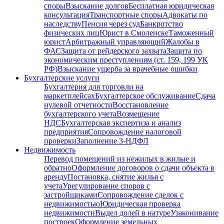
споры
Взыскание долгов
Бесплатная юридическая
консультация
Транспортные споры
Адвокаты по
наследству
Пенсия через суд
Банкротство
физических лиц
Юрист в Смоленске
Таможенный
юрист
Арбитражный управляющий
Жалобы в
ФАС
Защита от рейдерского захвата
Защита по
экономическим преступлениям (ст. 159, 199 УК
РФ)
Взыскание ущерба за врачебные ошибки
Бухгалтерские услуги
Бухгалтерия для торговли на
маркетплейсах
Бухгалтерское обслуживание
Сдача
нулевой отчетности
Восстановление
бухгалтерского учета
Возмещение
НДС
Бухгалтерская экспертиза и анализ
предприятия
Сопровождение налоговой
проверки
Заполнение 3-НДФЛ
Недвижимость
Перевод помещений из нежилых в жилые и
обратно
Оформление договоров о сдачи объекта в
аренду
Постановка, снятие жилья с
учета
Урегулирование споров с
застройщиками
Сопровождение сделок с
недвижимостью
Юридическая проверка
недвижимости
Выдел долей в натуре
Узаконивание
построек
Оформление земельных