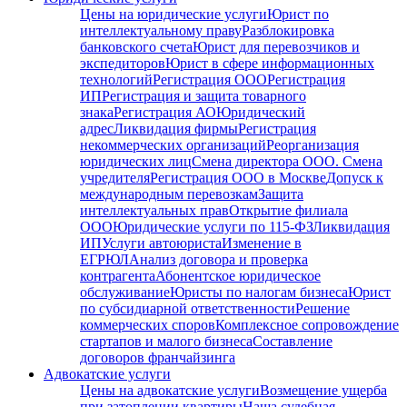
Цены на юридические услуги
Юрист по
интеллектуальному праву
Разблокировка
банковского счета
Юрист для перевозчиков и
экспедиторов
Юрист в сфере информационных
технологий
Регистрация ООО
Регистрация
ИП
Регистрация и защита товарного
знака
Регистрация АО
Юридический
адрес
Ликвидация фирмы
Регистрация
некоммерческих организаций
Реорганизация
юридических лиц
Смена директора ООО. Смена
учредителя
Регистрация ООО в Москве
Допуск к
международным перевозкам
Защита
интеллектуальных прав
Открытие филиала
ООО
Юридические услуги по 115-ФЗ
Ликвидация
ИП
Услуги автоюриста
Изменение в
ЕГРЮЛ
Анализ договора и проверка
контрагента
Абонентское юридическое
обслуживание
Юристы по налогам бизнеса
Юрист
по субсидиарной ответственности
Решение
коммерческих споров
Комплексное сопровождение
стартапов и малого бизнеса
Составление
договоров франчайзинга
Адвокатские услуги
Цены на адвокатские услуги
Возмещение ущерба
при затоплении квартиры
Наша судебная