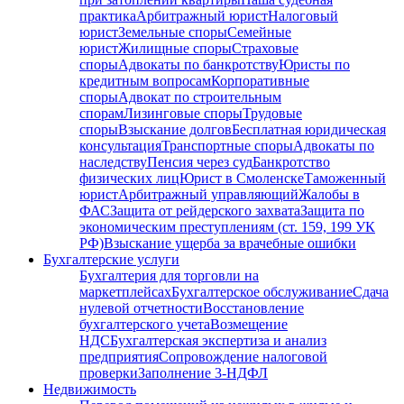
практика
Арбитражный юрист
Налоговый
юрист
Земельные споры
Семейные
юрист
Жилищные споры
Страховые
споры
Адвокаты по банкротству
Юристы по
кредитным вопросам
Корпоративные
споры
Адвокат по строительным
спорам
Лизинговые споры
Трудовые
споры
Взыскание долгов
Бесплатная юридическая
консультация
Транспортные споры
Адвокаты по
наследству
Пенсия через суд
Банкротство
физических лиц
Юрист в Смоленске
Таможенный
юрист
Арбитражный управляющий
Жалобы в
ФАС
Защита от рейдерского захвата
Защита по
экономическим преступлениям (ст. 159, 199 УК
РФ)
Взыскание ущерба за врачебные ошибки
Бухгалтерские услуги
Бухгалтерия для торговли на
маркетплейсах
Бухгалтерское обслуживание
Сдача
нулевой отчетности
Восстановление
бухгалтерского учета
Возмещение
НДС
Бухгалтерская экспертиза и анализ
предприятия
Сопровождение налоговой
проверки
Заполнение 3-НДФЛ
Недвижимость