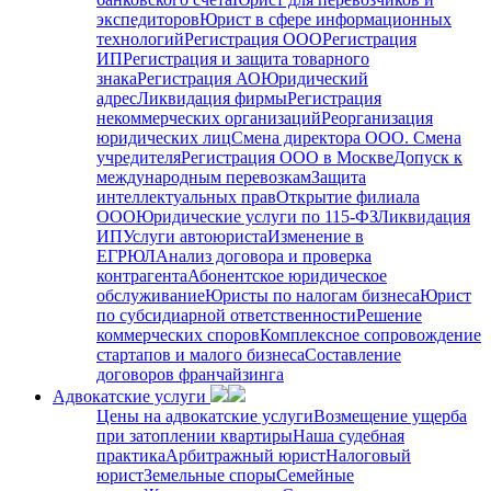
экспедиторов
Юрист в сфере информационных
технологий
Регистрация ООО
Регистрация
ИП
Регистрация и защита товарного
знака
Регистрация АО
Юридический
адрес
Ликвидация фирмы
Регистрация
некоммерческих организаций
Реорганизация
юридических лиц
Смена директора ООО. Смена
учредителя
Регистрация ООО в Москве
Допуск к
международным перевозкам
Защита
интеллектуальных прав
Открытие филиала
ООО
Юридические услуги по 115-ФЗ
Ликвидация
ИП
Услуги автоюриста
Изменение в
ЕГРЮЛ
Анализ договора и проверка
контрагента
Абонентское юридическое
обслуживание
Юристы по налогам бизнеса
Юрист
по субсидиарной ответственности
Решение
коммерческих споров
Комплексное сопровождение
стартапов и малого бизнеса
Составление
договоров франчайзинга
Адвокатские услуги
Цены на адвокатские услуги
Возмещение ущерба
при затоплении квартиры
Наша судебная
практика
Арбитражный юрист
Налоговый
юрист
Земельные споры
Семейные