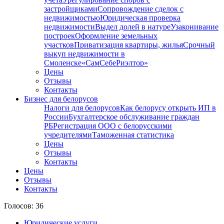
застройщиками
Сопровождение сделок с
недвижимостью
Юридическая проверка
недвижимости
Выдел долей в натуре
Узаконивание
построек
Оформление земельных
участков
Приватизация квартиры, жилья
Срочный
выкуп недвижимости в
Cмоленске
«СамСебеРиэлтор»
Цены
Отзывы
Контакты
Бизнес для белорусов
Налоги для белорусов
Как белорусу открыть ИП в
России
Бухгалтерское обслуживание граждан
РБ
Регистрация ООО с белорусскими
учредителями
Таможенная статистика
Цены
Отзывы
Контакты
Цены
Отзывы
Контакты
Голосов: 36
Юридические услуги