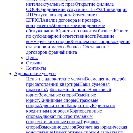
интеллектуальных прав
Открытие филиала
ООО
Юридические услуги по 115-ФЗ
Ликвидация
ИП
Услуги автоюриста
Изменение в
ЕГРЮЛ
Анализ договора и проверка
контрагента
Абонентское юридическое
обслуживание
Юристы по налогам бизнеса
Юрист
по субсидиарной ответственности
Решение
коммерческих споров
Комплексное сопровождение
стартапов и малого бизнеса
Составление
договоров франчайзинга
Цены
Отзывы
Контакты
Адвокатские услуги
Цены на адвокатские услуги
Возмещение ущерба
при затоплении квартиры
Наша судебная
практика
Арбитражный юрист
Налоговый
юрист
Земельные споры
Семейные
юрист
Жилищные споры
Страховые
споры
Адвокаты по банкротству
Юристы по
кредитным вопросам
Корпоративные
споры
Адвокат по строительным
спорам
Лизинговые споры
Трудовые
споры
Взыскание долгов
Бесплатная юридическая
консультация
Транспортные споры
Адвокаты по