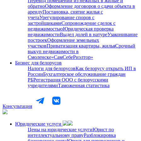
Перевод помещений из нежилых в жилые и
обратно
Оформление договоров о сдачи объекта в
аренду
Постановка, снятие жилья с
учета
Урегулирование споров с
застройщиками
Сопровождение сделок с
недвижимостью
Юридическая проверка
недвижимости
Выдел долей в натуре
Узаконивание
построек
Оформление земельных
участков
Приватизация квартиры, жилья
Срочный
выкуп недвижимости в
Cмоленске
«СамСебеРиэлтор»
Бизнес для белорусов
Налоги для белорусов
Как белорусу открыть ИП в
России
Бухгалтерское обслуживание граждан
РБ
Регистрация ООО с белорусскими
учредителями
Таможенная статистика
Консультация
Юридические услуги
Цены на юридические услуги
Юрист по
интеллектуальному праву
Разблокировка
банковского счета
Юрист для перевозчиков и