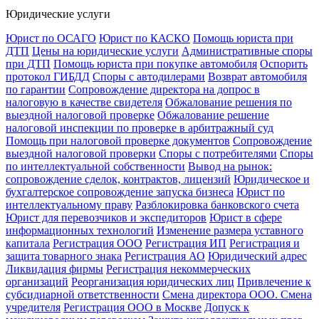
Юридические услуги
Юрист по ОСАГО
Юрист по КАСКО
Помощь юриста при
ДТП
Цены на юридические услуги
Административные споры
при ДТП
Помощь юриста при покупке автомобиля
Оспорить
протокол ГИБДД
Споры с автодилерами
Возврат автомобиля
по гарантии
Сопровождение директора на допрос в
налоговую в качестве свидетеля
Обжалование решения по
выездной налоговой проверке
Обжалование решение
налоговой инспекции по проверке в арбитражный суд
Помощь при налоговой проверке документов
Сопровождение
выездной налоговой проверки
Споры с потребителями
Споры
по интеллектуальной собственности
Вывод на рынок:
сопровождение сделок, контрактов, лицензий
Юридическое и
бухгалтерское сопровождение запуска бизнеса
Юрист по
интеллектуальному праву
Разблокировка банковского счета
Юрист для перевозчиков и экспедиторов
Юрист в сфере
информационных технологий
Изменение размера уставного
капитала
Регистрация ООО
Регистрация ИП
Регистрация и
защита товарного знака
Регистрация АО
Юридический адрес
Ликвидация фирмы
Регистрация некоммерческих
организаций
Реорганизация юридических лиц
Привлечение к
субсидиарной ответственности
Смена директора ООО. Смена
учредителя
Регистрация ООО в Москве
Допуск к