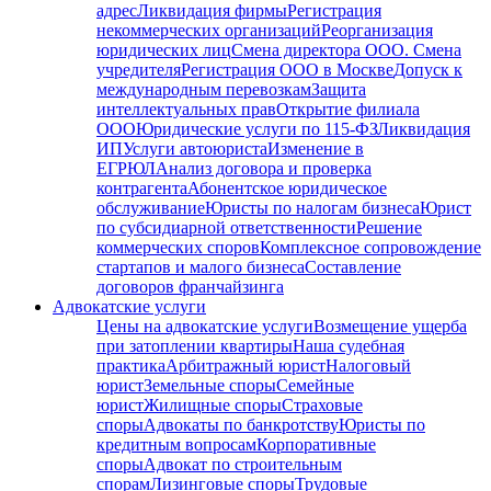
адрес
Ликвидация фирмы
Регистрация
некоммерческих организаций
Реорганизация
юридических лиц
Смена директора ООО. Смена
учредителя
Регистрация ООО в Москве
Допуск к
международным перевозкам
Защита
интеллектуальных прав
Открытие филиала
ООО
Юридические услуги по 115-ФЗ
Ликвидация
ИП
Услуги автоюриста
Изменение в
ЕГРЮЛ
Анализ договора и проверка
контрагента
Абонентское юридическое
обслуживание
Юристы по налогам бизнеса
Юрист
по субсидиарной ответственности
Решение
коммерческих споров
Комплексное сопровождение
стартапов и малого бизнеса
Составление
договоров франчайзинга
Адвокатские услуги
Цены на адвокатские услуги
Возмещение ущерба
при затоплении квартиры
Наша судебная
практика
Арбитражный юрист
Налоговый
юрист
Земельные споры
Семейные
юрист
Жилищные споры
Страховые
споры
Адвокаты по банкротству
Юристы по
кредитным вопросам
Корпоративные
споры
Адвокат по строительным
спорам
Лизинговые споры
Трудовые