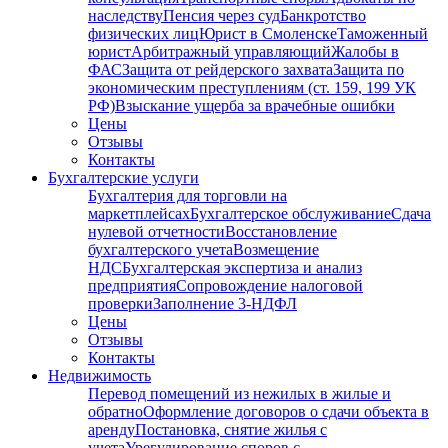
наследству
Пенсия через суд
Банкротство
физических лиц
Юрист в Смоленске
Таможенный
юрист
Арбитражный управляющий
Жалобы в
ФАС
Защита от рейдерского захвата
Защита по
экономическим преступлениям (ст. 159, 199 УК
РФ)
Взыскание ущерба за врачебные ошибки
Цены
Отзывы
Контакты
Бухгалтерские услуги
Бухгалтерия для торговли на
маркетплейсах
Бухгалтерское обслуживание
Сдача
нулевой отчетности
Восстановление
бухгалтерского учета
Возмещение
НДС
Бухгалтерская экспертиза и анализ
предприятия
Сопровождение налоговой
проверки
Заполнение 3-НДФЛ
Цены
Отзывы
Контакты
Недвижимость
Перевод помещений из нежилых в жилые и
обратно
Оформление договоров о сдачи объекта в
аренду
Постановка, снятие жилья с
учета
Урегулирование споров с