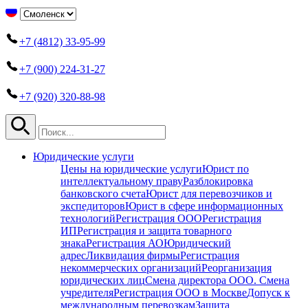
+7 (4812) 33-95-99
+7 (900) 224-31-27
+7 (920) 320-88-98
Юридические услуги
Цены на юридические услуги
Юрист по
интеллектуальному праву
Разблокировка
банковского счета
Юрист для перевозчиков и
экспедиторов
Юрист в сфере информационных
технологий
Регистрация ООО
Регистрация
ИП
Регистрация и защита товарного
знака
Регистрация АО
Юридический
адрес
Ликвидация фирмы
Регистрация
некоммерческих организаций
Реорганизация
юридических лиц
Смена директора ООО. Смена
учредителя
Регистрация ООО в Москве
Допуск к
международным перевозкам
Защита