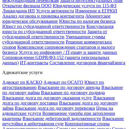
международным перевозкам
Защита интеллектуальных прав
Открытие филиала ООО
Юридические услуги по 115-ФЗ
Ликвидация ИП
Услуги автоюриста
Изменение в ЕГРЮЛ
Анализ договора и проверка контрагента
Абонентское
юридическое обслуживание
Юристы по налогам бизнеса
Юрист по субсидиарной ответственности
Консультация
юриста по субсидиарной ответственности
Защита от
субсидиарной ответственности
Уменьшение суммы
субсидиарной ответственности
Решение коммерческих
споров
Комплексное сопровождение стартапов и малого
бизнеса
Услуги по цифровому / IT-праву и защите данных
Сопровождение GDPR/ФЗ-152 (защита персональных
данных)
ИТ-контракты
Составление договоров франчайзинга
Адвокатские услуги
Адвокат по КАСКО
Адвокат по ОСАГО
Юрист по
автострахованию
Взыскание по договору аренды
Взыскание
по договору найма
Взыскание по договору подряда
Взыскание долга по договору оказания услуг
Взыскание
долга по договору поставки
Взыскание долга по договору
займа
Взыскание долга по договору перевозки
Цены на
адвокатские услуги
Возмещение ущерба при затоплении
квартиры
Взыскание дебиторской задолженности
Взыскание
неустойки в арбитражном суде
Корпоративные споры
Административные споры
Споры по договору аренды
Споры