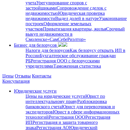
учета
Урегулирование споров с
застройщиками
Сопровождение сделок с
недвижимостью
Юридическая проверка
недвижимости
Выдел долей в натуре
Узаконивание
построек
Оформление земельных
участков
Приватизация квартиры, жилья
Срочный
выкуп недвижимости в
Cмоленске
«СамСебеРиэлтор»
Бизнес для белорусов
Налоги для белорусов
Как белорусу открыть ИП в
России
Бухгалтерское обслуживание граждан
РБ
Регистрация ООО с белорусскими
учредителями
Таможенная статистика
Цены
Отзывы
Контакты
Консультация
Юридические услуги
Цены на юридические услуги
Юрист по
интеллектуальному праву
Разблокировка
банковского счета
Юрист для перевозчиков и
экспедиторов
Юрист в сфере информационных
технологий
Регистрация ООО
Регистрация
ИП
Регистрация и защита товарного
знака
Регистрация АО
Юридический