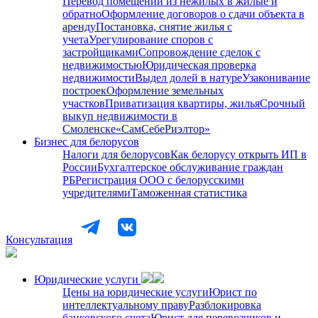
Перевод помещений из нежилых в жилые и
обратно
Оформление договоров о сдачи объекта в
аренду
Постановка, снятие жилья с
учета
Урегулирование споров с
застройщиками
Сопровождение сделок с
недвижимостью
Юридическая проверка
недвижимости
Выдел долей в натуре
Узаконивание
построек
Оформление земельных
участков
Приватизация квартиры, жилья
Срочный
выкуп недвижимости в
Cмоленске
«СамСебеРиэлтор»
Бизнес для белорусов
Налоги для белорусов
Как белорусу открыть ИП в
России
Бухгалтерское обслуживание граждан
РБ
Регистрация ООО с белорусскими
учредителями
Таможенная статистика
Консультация
Юридические услуги
Цены на юридические услуги
Юрист по
интеллектуальному праву
Разблокировка
банковского счета
Юрист для перевозчиков и