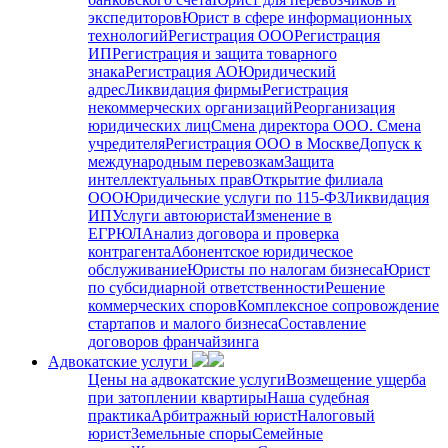
экспедиторов
Юрист в сфере информационных
технологий
Регистрация ООО
Регистрация
ИП
Регистрация и защита товарного
знака
Регистрация АО
Юридический
адрес
Ликвидация фирмы
Регистрация
некоммерческих организаций
Реорганизация
юридических лиц
Смена директора ООО. Смена
учредителя
Регистрация ООО в Москве
Допуск к
международным перевозкам
Защита
интеллектуальных прав
Открытие филиала
ООО
Юридические услуги по 115-ФЗ
Ликвидация
ИП
Услуги автоюриста
Изменение в
ЕГРЮЛ
Анализ договора и проверка
контрагента
Абонентское юридическое
обслуживание
Юристы по налогам бизнеса
Юрист
по субсидиарной ответственности
Решение
коммерческих споров
Комплексное сопровождение
стартапов и малого бизнеса
Составление
договоров франчайзинга
Адвокатские услуги
Цены на адвокатские услуги
Возмещение ущерба
при затоплении квартиры
Наша судебная
практика
Арбитражный юрист
Налоговый
юрист
Земельные споры
Семейные