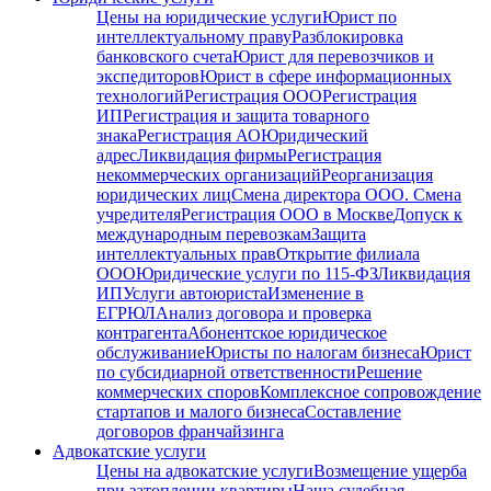
Цены на юридические услуги
Юрист по
интеллектуальному праву
Разблокировка
банковского счета
Юрист для перевозчиков и
экспедиторов
Юрист в сфере информационных
технологий
Регистрация ООО
Регистрация
ИП
Регистрация и защита товарного
знака
Регистрация АО
Юридический
адрес
Ликвидация фирмы
Регистрация
некоммерческих организаций
Реорганизация
юридических лиц
Смена директора ООО. Смена
учредителя
Регистрация ООО в Москве
Допуск к
международным перевозкам
Защита
интеллектуальных прав
Открытие филиала
ООО
Юридические услуги по 115-ФЗ
Ликвидация
ИП
Услуги автоюриста
Изменение в
ЕГРЮЛ
Анализ договора и проверка
контрагента
Абонентское юридическое
обслуживание
Юристы по налогам бизнеса
Юрист
по субсидиарной ответственности
Решение
коммерческих споров
Комплексное сопровождение
стартапов и малого бизнеса
Составление
договоров франчайзинга
Адвокатские услуги
Цены на адвокатские услуги
Возмещение ущерба
при затоплении квартиры
Наша судебная