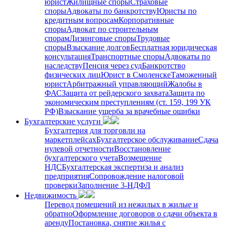
юрист
Жилищные споры
Страховые
споры
Адвокаты по банкротству
Юристы по
кредитным вопросам
Корпоративные
споры
Адвокат по строительным
спорам
Лизинговые споры
Трудовые
споры
Взыскание долгов
Бесплатная юридическая
консультация
Транспортные споры
Адвокаты по
наследству
Пенсия через суд
Банкротство
физических лиц
Юрист в Смоленске
Таможенный
юрист
Арбитражный управляющий
Жалобы в
ФАС
Защита от рейдерского захвата
Защита по
экономическим преступлениям (ст. 159, 199 УК
РФ)
Взыскание ущерба за врачебные ошибки
Бухгалтерские услуги
Бухгалтерия для торговли на
маркетплейсах
Бухгалтерское обслуживание
Сдача
нулевой отчетности
Восстановление
бухгалтерского учета
Возмещение
НДС
Бухгалтерская экспертиза и анализ
предприятия
Сопровождение налоговой
проверки
Заполнение 3-НДФЛ
Недвижимость
Перевод помещений из нежилых в жилые и
обратно
Оформление договоров о сдачи объекта в
аренду
Постановка, снятие жилья с