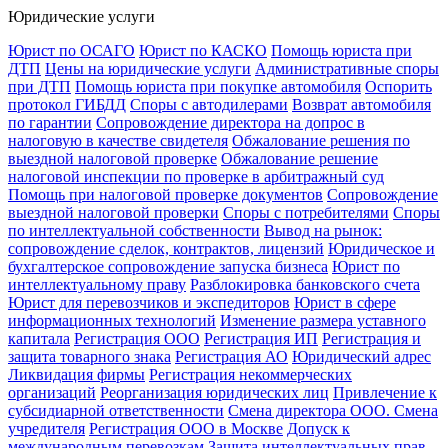
Юридические услуги
Юрист по ОСАГО
Юрист по КАСКО
Помощь юриста при
ДТП
Цены на юридические услуги
Административные споры
при ДТП
Помощь юриста при покупке автомобиля
Оспорить
протокол ГИБДД
Споры с автодилерами
Возврат автомобиля
по гарантии
Сопровождение директора на допрос в
налоговую в качестве свидетеля
Обжалование решения по
выездной налоговой проверке
Обжалование решение
налоговой инспекции по проверке в арбитражный суд
Помощь при налоговой проверке документов
Сопровождение
выездной налоговой проверки
Споры с потребителями
Споры
по интеллектуальной собственности
Вывод на рынок:
сопровождение сделок, контрактов, лицензий
Юридическое и
бухгалтерское сопровождение запуска бизнеса
Юрист по
интеллектуальному праву
Разблокировка банковского счета
Юрист для перевозчиков и экспедиторов
Юрист в сфере
информационных технологий
Изменение размера уставного
капитала
Регистрация ООО
Регистрация ИП
Регистрация и
защита товарного знака
Регистрация АО
Юридический адрес
Ликвидация фирмы
Регистрация некоммерческих
организаций
Реорганизация юридических лиц
Привлечение к
субсидиарной ответственности
Смена директора ООО. Смена
учредителя
Регистрация ООО в Москве
Допуск к
международным перевозкам
Защита интеллектуальных прав