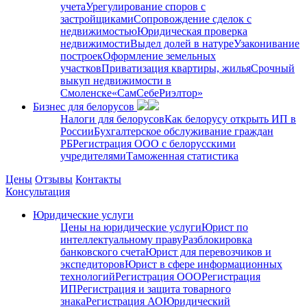
учета
Урегулирование споров с
застройщиками
Сопровождение сделок с
недвижимостью
Юридическая проверка
недвижимости
Выдел долей в натуре
Узаконивание
построек
Оформление земельных
участков
Приватизация квартиры, жилья
Срочный
выкуп недвижимости в
Cмоленске
«СамСебеРиэлтор»
Бизнес для белорусов
Налоги для белорусов
Как белорусу открыть ИП в
России
Бухгалтерское обслуживание граждан
РБ
Регистрация ООО с белорусскими
учредителями
Таможенная статистика
Цены
Отзывы
Контакты
Консультация
Юридические услуги
Цены на юридические услуги
Юрист по
интеллектуальному праву
Разблокировка
банковского счета
Юрист для перевозчиков и
экспедиторов
Юрист в сфере информационных
технологий
Регистрация ООО
Регистрация
ИП
Регистрация и защита товарного
знака
Регистрация АО
Юридический