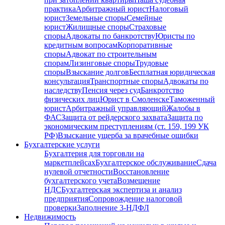
практика
Арбитражный юрист
Налоговый
юрист
Земельные споры
Семейные
юрист
Жилищные споры
Страховые
споры
Адвокаты по банкротству
Юристы по
кредитным вопросам
Корпоративные
споры
Адвокат по строительным
спорам
Лизинговые споры
Трудовые
споры
Взыскание долгов
Бесплатная юридическая
консультация
Транспортные споры
Адвокаты по
наследству
Пенсия через суд
Банкротство
физических лиц
Юрист в Смоленске
Таможенный
юрист
Арбитражный управляющий
Жалобы в
ФАС
Защита от рейдерского захвата
Защита по
экономическим преступлениям (ст. 159, 199 УК
РФ)
Взыскание ущерба за врачебные ошибки
Бухгалтерские услуги
Бухгалтерия для торговли на
маркетплейсах
Бухгалтерское обслуживание
Сдача
нулевой отчетности
Восстановление
бухгалтерского учета
Возмещение
НДС
Бухгалтерская экспертиза и анализ
предприятия
Сопровождение налоговой
проверки
Заполнение 3-НДФЛ
Недвижимость