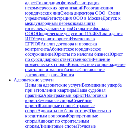
адрес
Ликвидация фирмы
Регистрация
некоммерческих организаций
Реорганизация
юридических лиц
Смена директора ООО. Смена
учредителя
Регистрация ООО в Москве
Допуск к
международным перевозкам
Защита
интеллектуальных прав
Открытие филиала
ООО
Юридические услуги по 115-ФЗ
Ликвидация
ИП
Услуги автоюриста
Изменение в
ЕГРЮЛ
Анализ договора и проверка
контрагента
Абонентское юридическое
обслуживание
Юристы по налогам бизнеса
Юрист
по субсидиарной ответственности
Решение
коммерческих споров
Комплексное сопровождение
стартапов и малого бизнеса
Составление
договоров франчайзинга
Адвокатские услуги
Цены на адвокатские услуги
Возмещение ущерба
при затоплении квартиры
Наша судебная
практика
Арбитражный юрист
Налоговый
юрист
Земельные споры
Семейные
юрист
Жилищные споры
Страховые
споры
Адвокаты по банкротству
Юристы по
кредитным вопросам
Корпоративные
споры
Адвокат по строительным
спорам
Лизинговые споры
Трудовые