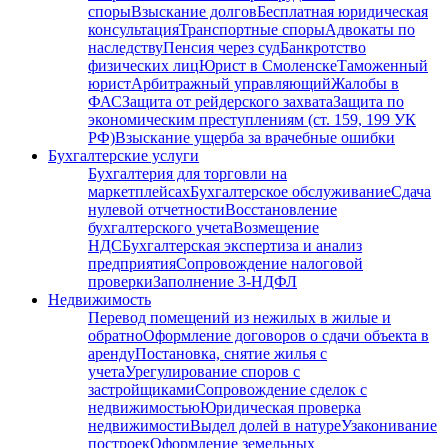
споры
Взыскание долгов
Бесплатная юридическая
консультация
Транспортные споры
Адвокаты по
наследству
Пенсия через суд
Банкротство
физических лиц
Юрист в Смоленске
Таможенный
юрист
Арбитражный управляющий
Жалобы в
ФАС
Защита от рейдерского захвата
Защита по
экономическим преступлениям (ст. 159, 199 УК
РФ)
Взыскание ущерба за врачебные ошибки
Бухгалтерские услуги
Бухгалтерия для торговли на
маркетплейсах
Бухгалтерское обслуживание
Сдача
нулевой отчетности
Восстановление
бухгалтерского учета
Возмещение
НДС
Бухгалтерская экспертиза и анализ
предприятия
Сопровождение налоговой
проверки
Заполнение 3-НДФЛ
Недвижимость
Перевод помещений из нежилых в жилые и
обратно
Оформление договоров о сдачи объекта в
аренду
Постановка, снятие жилья с
учета
Урегулирование споров с
застройщиками
Сопровождение сделок с
недвижимостью
Юридическая проверка
недвижимости
Выдел долей в натуре
Узаконивание
построек
Оформление земельных