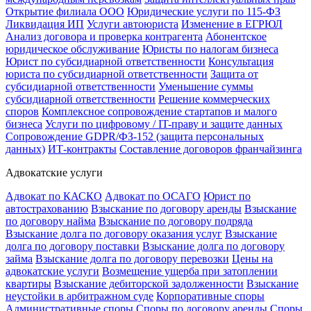
Открытие филиала ООО
Юридические услуги по 115-ФЗ
Ликвидация ИП
Услуги автоюриста
Изменение в ЕГРЮЛ
Анализ договора и проверка контрагента
Абонентское
юридическое обслуживание
Юристы по налогам бизнеса
Юрист по субсидиарной ответственности
Консультация
юриста по субсидиарной ответственности
Защита от
субсидиарной ответственности
Уменьшение суммы
субсидиарной ответственности
Решение коммерческих
споров
Комплексное сопровождение стартапов и малого
бизнеса
Услуги по цифровому / IT-праву и защите данных
Сопровождение GDPR/ФЗ-152 (защита персональных
данных)
ИТ-контракты
Составление договоров франчайзинга
Адвокатские услуги
Адвокат по КАСКО
Адвокат по ОСАГО
Юрист по
автострахованию
Взыскание по договору аренды
Взыскание
по договору найма
Взыскание по договору подряда
Взыскание долга по договору оказания услуг
Взыскание
долга по договору поставки
Взыскание долга по договору
займа
Взыскание долга по договору перевозки
Цены на
адвокатские услуги
Возмещение ущерба при затоплении
квартиры
Взыскание дебиторской задолженности
Взыскание
неустойки в арбитражном суде
Корпоративные споры
Административные споры
Споры по договору аренды
Споры