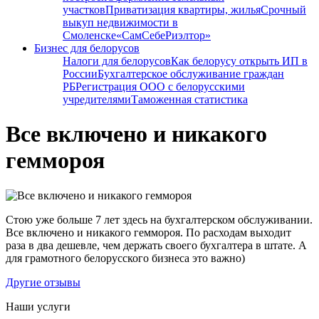
участков
Приватизация квартиры, жилья
Срочный
выкуп недвижимости в
Cмоленске
«СамСебеРиэлтор»
Бизнес для белорусов
Налоги для белорусов
Как белорусу открыть ИП в
России
Бухгалтерское обслуживание граждан
РБ
Регистрация ООО с белорусскими
учредителями
Таможенная статистика
Все включено и никакого
геммороя
Стою уже больше 7 лет здесь на бухгалтерском обслуживании.
Все включено и никакого геммороя. По расходам выходит
раза в два дешевле, чем держать своего бухгалтера в штате. А
для грамотного белорусского бизнеса это важно)
Другие отзывы
Наши услуги