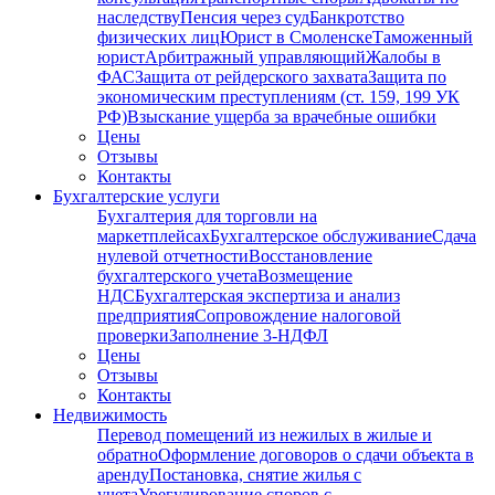
наследству
Пенсия через суд
Банкротство
физических лиц
Юрист в Смоленске
Таможенный
юрист
Арбитражный управляющий
Жалобы в
ФАС
Защита от рейдерского захвата
Защита по
экономическим преступлениям (ст. 159, 199 УК
РФ)
Взыскание ущерба за врачебные ошибки
Цены
Отзывы
Контакты
Бухгалтерские услуги
Бухгалтерия для торговли на
маркетплейсах
Бухгалтерское обслуживание
Сдача
нулевой отчетности
Восстановление
бухгалтерского учета
Возмещение
НДС
Бухгалтерская экспертиза и анализ
предприятия
Сопровождение налоговой
проверки
Заполнение 3-НДФЛ
Цены
Отзывы
Контакты
Недвижимость
Перевод помещений из нежилых в жилые и
обратно
Оформление договоров о сдачи объекта в
аренду
Постановка, снятие жилья с
учета
Урегулирование споров с