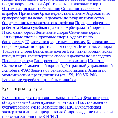
по договору поставки
Арбитражные налоговые споры
Оптимизация налогообложения
Снижение налоговых
штрафов
Признание брака недействительным
Адвокаты по
бракоразводным делам
Адвокаты по разделу имущества
Определение места жительства ребенка
Порядок общения с
ребенком
Наша судебная практика
Арбитражный юрист
Налоговый юрист
Земельные споры
Семейные юрист
Жилищные споры
Страховые споры
Адвокаты по
банкротству
Юристы по кредитным вопросам
Корпоративные
споры
Адвокат по строительным спорам
Лизинговые споры
Трудовые споры
Взыскание долгов
Бесплатная юридическая
консультация
Транспортные споры
Адвокаты по наследству
Пенсия через суд
Банкротство физических лиц
Юрист в
Смоленске
Таможенный юрист
Арбитражный управляющий
Жалобы в ФАС
Защита от рейдерского захвата
Защита по
экономическим преступлениям (ст. 159, 199 УК РФ)
Взыскание ущерба за врачебные ошибки
Бухгалтерские услуги
Бухгалтерия для торговли на маркетплейсах
Бухгалтерское
обслуживание
Сдача нулевой отчетности
Восстановление
бухгалтерского учета
Возмещение НДС
Бухгалтерская
экспертиза и анализ предприятия
Сопровождение налоговой
проверки
Заполнение 3-НДФЛ