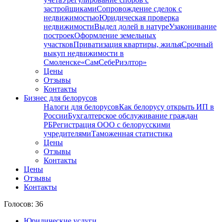
застройщиками
Сопровождение сделок с
недвижимостью
Юридическая проверка
недвижимости
Выдел долей в натуре
Узаконивание
построек
Оформление земельных
участков
Приватизация квартиры, жилья
Срочный
выкуп недвижимости в
Cмоленске
«СамСебеРиэлтор»
Цены
Отзывы
Контакты
Бизнес для белорусов
Налоги для белорусов
Как белорусу открыть ИП в
России
Бухгалтерское обслуживание граждан
РБ
Регистрация ООО с белорусскими
учредителями
Таможенная статистика
Цены
Отзывы
Контакты
Цены
Отзывы
Контакты
Голосов: 36
Юридические услуги