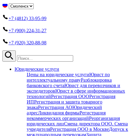
+7 (4812) 33-95-99
+7 (900) 224-31-27
+7 (920) 320-88-98
Юридические услуги
Цены на юридические услуги
Юрист по
интеллектуальному праву
Разблокировка
банковского счета
Юрист для перевозчиков и
экспедиторов
Юрист в сфере информационных
технологий
Регистрация ООО
Регистрация
ИП
Регистрация и защита товарного
знака
Регистрация АО
Юридический
адрес
Ликвидация фирмы
Регистрация
некоммерческих организаций
Реорганизация
юридических лиц
Смена директора ООО. Смена
учредителя
Регистрация ООО в Москве
Допуск к
международным перевозкам
Защита