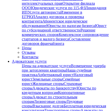
интеллектуальных прав
Открытие филиала
ООО
Юридические услуги по 115-ФЗ
Ликвидация
ИП
Услуги автоюриста
Изменение в
ЕГРЮЛ
Анализ договора и проверка
контрагента
Абонентское юридическое
обслуживание
Юристы по налогам бизнеса
Юрист
по субсидиарной ответственности
Решение
коммерческих споров
Комплексное сопровождение
стартапов и малого бизнеса
Составление
договоров франчайзинга
Цены
Отзывы
Контакты
Адвокатские услуги
Цены на адвокатские услуги
Возмещение ущерба
при затоплении квартиры
Наша судебная
практика
Арбитражный юрист
Налоговый
юрист
Земельные споры
Семейные
юрист
Жилищные споры
Страховые
споры
Адвокаты по банкротству
Юристы по
кредитным вопросам
Корпоративные
споры
Адвокат по строительным
спорам
Лизинговые споры
Трудовые
споры
Взыскание долгов
Бесплатная юридическая
консультация
Транспортные споры
Адвокаты по