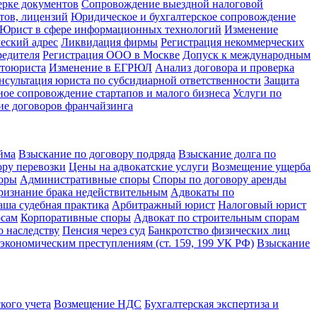
ерке документов
Сопровождение выездной налоговой
тов, лицензий
Юридическое и бухгалтерское сопровождение
Юрист в сфере информационных технологий
Изменение
еский адрес
Ликвидация фирмы
Регистрация некоммерческих
редителя
Регистрация ООО в Москве
Допуск к международным
втоюриста
Изменение в ЕГРЮЛ
Анализ договора и проверка
нсультация юриста по субсидиарной ответственности
Защита
ое сопровождение стартапов и малого бизнеса
Услуги по
ие договоров франчайзинга
йма
Взыскание по договору подряда
Взыскание долга по
ору перевозки
Цены на адвокатские услуги
Возмещение ущерба
оры
Административные споры
Споры по договору аренды
ризнание брака недействительным
Адвокаты по
аша судебная практика
Арбитражный юрист
Налоговый юрист
осам
Корпоративные споры
Адвокат по строительным спорам
 наследству
Пенсия через суд
Банкротство физических лиц
экономическим преступлениям (ст. 159, 199 УК РФ)
Взыскание
кого учета
Возмещение НДС
Бухгалтерская экспертиза и