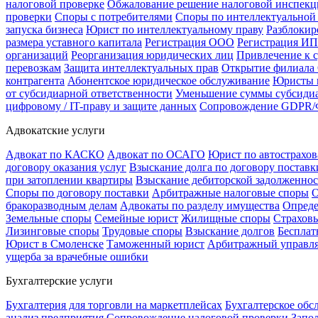
налоговой проверке
Обжалование решение налоговой инспекци
проверки
Споры с потребителями
Споры по интеллектуальной
запуска бизнеса
Юрист по интеллектуальному праву
Разблокир
размера уставного капитала
Регистрация ООО
Регистрация ИП
организаций
Реорганизация юридических лиц
Привлечение к 
перевозкам
Защита интеллектуальных прав
Открытие филиал
контрагента
Абонентское юридическое обслуживание
Юристы п
от субсидиарной ответственности
Уменьшение суммы субсидиа
цифровому / IT-праву и защите данных
Сопровождение GDPR/Ф
Адвокатские услуги
Адвокат по КАСКО
Адвокат по ОСАГО
Юрист по автострахо
договору оказания услуг
Взыскание долга по договору поставк
при затоплении квартиры
Взыскание дебиторской задолженно
Споры по договору поставки
Арбитражные налоговые споры
О
бракоразводным делам
Адвокаты по разделу имущества
Опреде
Земельные споры
Семейные юрист
Жилищные споры
Страхов
Лизинговые споры
Трудовые споры
Взыскание долгов
Бесплат
Юрист в Смоленске
Таможенный юрист
Арбитражный управ
ущерба за врачебные ошибки
Бухгалтерские услуги
Бухгалтерия для торговли на маркетплейсах
Бухгалтерское об
анализ предприятия
Сопровождение налоговой проверки
Запо