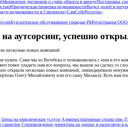
о
Оформление договоров о сдачи объекта в аренду
Постановка, сн
остью
Юридическая проверка недвижимости
Выдел долей в натур
куп недвижимости в Cмоленске
«СамСебеРиэлтор»
оссии
Бухгалтерское обслуживание граждан РБ
Регистрация ООО 
 на аутсорсинг, успешно откр
ам нужен. Сами мы из Витебска и познакомились с ним и его к
вич помог уладить нам все вопросы, мы вышли на сделку со сл
ешно открыли несколько новых компаний, ликвидировали ненуж
пертизы Олегу Михайловичу или его сыну Михаилу. Всех вам бл
П
Цены на юридические услуги
Административные споры при 
о гарантии
Сопровождение директора на допрос в налоговую в к