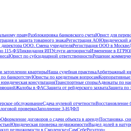
альному праву
Разблокировка банковского счета
Юрист для перево
трация и защита товарного знака
Регистрация АО
Юридический а
 директора ООО. Смена учредителя
Регистрация ООО в Москве
по 115-ФЗ
Ликвидация ИП
Услуги автоюриста
Изменение в ЕГРЮ
неса
Юрист по субсидиарной ответственности
Решение коммерче
и затоплении квартиры
Наша судебная практика
Арбитражный ю
по банкротству
Юристы по кредитным вопросам
Корпоративные
 юридическая консультация
Транспортные споры
Адвокаты по на
вляющий
Жалобы в ФАС
Защита от рейдерского захвата
Защита по 
ерское обслуживание
Сдача нулевой отчетности
Восстановление б
логовой проверки
Заполнение 3-НДФЛ
о
Оформление договоров о сдачи объекта в аренду
Постановка, сн
остью
Юридическая проверка недвижимости
Выдел долей в натур
куп недвижимости в Cмоленске
«СамСебеРиэлтор»