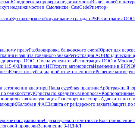
остью
Юридическая проверка недвижимости
Выдел долей в натур
куп недвижимости в Cмоленске
«СамСебеРиэлтор»
оссии
Бухгалтерское обслуживание граждан РБ
Регистрация ООО 
альному праву
Разблокировка банковского счета
Юрист для перево
трация и защита товарного знака
Регистрация АО
Юридический а
 директора ООО. Смена учредителя
Регистрация ООО в Москве
по 115-ФЗ
Ликвидация ИП
Услуги автоюриста
Изменение в ЕГРЮ
неса
Юрист по субсидиарной ответственности
Решение коммерче
и затоплении квартиры
Наша судебная практика
Арбитражный ю
по банкротству
Юристы по кредитным вопросам
Корпоративные
 юридическая консультация
Транспортные споры
Адвокаты по на
вляющий
Жалобы в ФАС
Защита от рейдерского захвата
Защита по 
ерское обслуживание
Сдача нулевой отчетности
Восстановление б
логовой проверки
Заполнение 3-НДФЛ