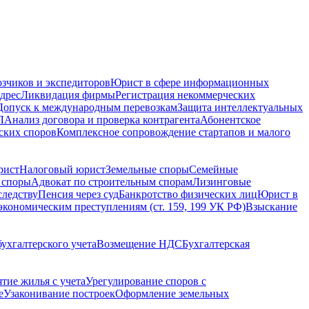
зчиков и экспедиторов
Юрист в сфере информационных
дрес
Ликвидация фирмы
Регистрация некоммерческих
Допуск к международным перевозкам
Защита интеллектуальных
Л
Анализ договора и проверка контрагента
Абонентское
ских споров
Комплексное сопровождение стартапов и малого
рист
Налоговый юрист
Земельные споры
Семейные
 споры
Адвокат по строительным спорам
Лизинговые
следству
Пенсия через суд
Банкротство физических лиц
Юрист в
экономическим преступлениям (ст. 159, 199 УК РФ)
Взыскание
ухгалтерского учета
Возмещение НДС
Бухгалтерская
ятие жилья с учета
Урегулирование споров с
е
Узаконивание построек
Оформление земельных