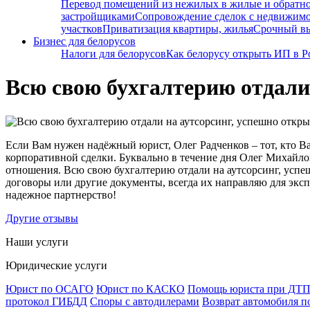
Перевод помещений из нежилых в жилые и обратн
застройщиками
Сопровождение сделок с недвижим
участков
Приватизация квартиры, жилья
Срочный вы
Бизнес для белорусов
Налоги для белорусов
Как белорусу открыть ИП в Р
Всю свою бухгалтерию отдали
Если Вам нужен надёжный юрист, Олег Радченков – тот, кто В
корпоративной сделки. Буквально в течение дня Олег Михайло
отношения. Всю свою бухгалтерию отдали на аутсорсинг, усп
договоры или другие документы, всегда их направляю для экс
надежное партнерство!
Другие отзывы
Наши услуги
Юридические услуги
Юрист по ОСАГО
Юрист по КАСКО
Помощь юриста при ДТ
протокол ГИБДД
Споры с автодилерами
Возврат автомобиля п