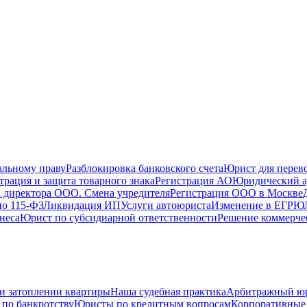
альному праву
Разблокировка банковского счета
Юрист для перево
трация и защита товарного знака
Регистрация АО
Юридический а
 директора ООО. Смена учредителя
Регистрация ООО в Москве
по 115-ФЗ
Ликвидация ИП
Услуги автоюриста
Изменение в ЕГРЮ
неса
Юрист по субсидиарной ответственности
Решение коммерче
и затоплении квартиры
Наша судебная практика
Арбитражный ю
по банкротству
Юристы по кредитным вопросам
Корпоративные