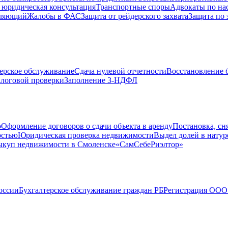
 юридическая консультация
Транспортные споры
Адвокаты по на
вляющий
Жалобы в ФАС
Защита от рейдерского захвата
Защита по 
ерское обслуживание
Сдача нулевой отчетности
Восстановление б
логовой проверки
Заполнение 3-НДФЛ
о
Оформление договоров о сдачи объекта в аренду
Постановка, сн
остью
Юридическая проверка недвижимости
Выдел долей в натур
куп недвижимости в Cмоленске
«СамСебеРиэлтор»
оссии
Бухгалтерское обслуживание граждан РБ
Регистрация ООО 