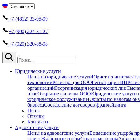
+7 (4812) 33-95-99
+7 (900) 224-31-27
+7 (920) 320-88-98
Юридические услуги
Цены на юридические услуги
Юрист по интеллекту
технологий
Регистрация ООО
Регистрация ИП
Регис
организаций
Реорганизация юридических лиц
Смена
прав
Открытие филиала ООО
Юридические услуги 
юридическое обслуживание
Юристы по налогам биз
бизнеса
Составление договоров франчайзинга
Цены
Отзывы
Контакты
Адвокатские услуги
Цены на адвокатские услуги
Возмещение ущерба пр
юрист
Жилищные споры
Страховые споры
Адвокаты 