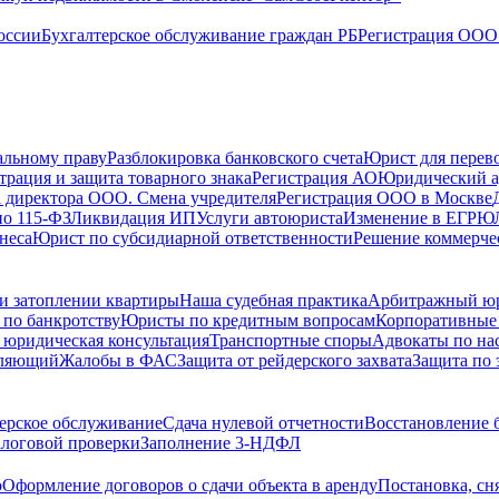
оссии
Бухгалтерское обслуживание граждан РБ
Регистрация ООО 
альному праву
Разблокировка банковского счета
Юрист для перево
трация и защита товарного знака
Регистрация АО
Юридический а
 директора ООО. Смена учредителя
Регистрация ООО в Москве
по 115-ФЗ
Ликвидация ИП
Услуги автоюриста
Изменение в ЕГРЮ
неса
Юрист по субсидиарной ответственности
Решение коммерче
и затоплении квартиры
Наша судебная практика
Арбитражный ю
по банкротству
Юристы по кредитным вопросам
Корпоративные
 юридическая консультация
Транспортные споры
Адвокаты по на
вляющий
Жалобы в ФАС
Защита от рейдерского захвата
Защита по 
ерское обслуживание
Сдача нулевой отчетности
Восстановление б
логовой проверки
Заполнение 3-НДФЛ
о
Оформление договоров о сдачи объекта в аренду
Постановка, сн