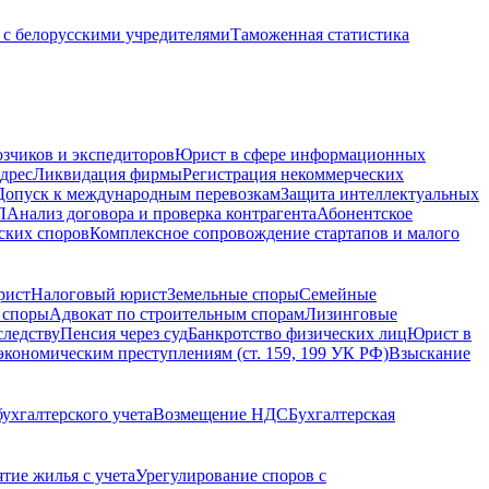
с белорусскими учредителями
Таможенная статистика
зчиков и экспедиторов
Юрист в сфере информационных
дрес
Ликвидация фирмы
Регистрация некоммерческих
Допуск к международным перевозкам
Защита интеллектуальных
Л
Анализ договора и проверка контрагента
Абонентское
ских споров
Комплексное сопровождение стартапов и малого
рист
Налоговый юрист
Земельные споры
Семейные
 споры
Адвокат по строительным спорам
Лизинговые
следству
Пенсия через суд
Банкротство физических лиц
Юрист в
экономическим преступлениям (ст. 159, 199 УК РФ)
Взыскание
ухгалтерского учета
Возмещение НДС
Бухгалтерская
ятие жилья с учета
Урегулирование споров с