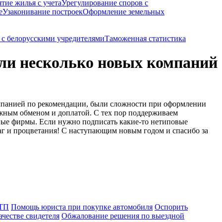
ятие жилья с учета
Урегулирование споров с
е
Узаконивание построек
Оформление земельных
с белорусскими учредителями
Таможенная статистика
ыли несколько новых компаний
омпанией по рекомендации, были сложности при оформлении
ожным обменом и доплатой. С тех пор поддерживаем
ные фирмы. Если нужно подписать какие-то нетиповые
аг и процветания! С наступающим новым годом и спасибо за
ДТП
Помощь юриста при покупке автомобиля
Оспорить
ачестве свидетеля
Обжалование решения по выездной