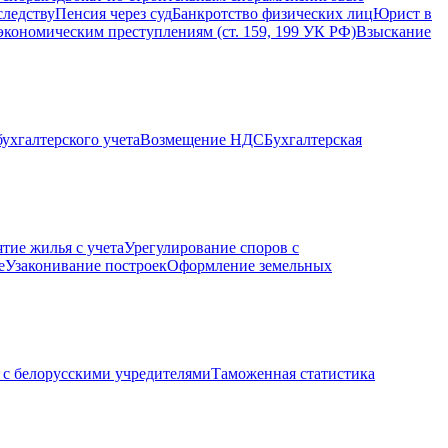
следству
Пенсия через суд
Банкротство физических лиц
Юрист в
экономическим преступлениям (ст. 159, 199 УК РФ)
Взыскание
ухгалтерского учета
Возмещение НДС
Бухгалтерская
ятие жилья с учета
Урегулирование споров с
е
Узаконивание построек
Оформление земельных
с белорусскими учредителями
Таможенная статистика