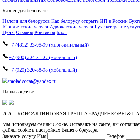
Бизнес для белорусов
Налоги для белорусов
Как белорусу открыть ИП в России
Бухг
Юридические услуги
Адвокатские услуги
Бухгалтерские услуг
Цены
Отзывы
Контакты
Блог
+7 (4812) 33-95-99 (многоканальный)
+7 (900) 224-31-27 (мобильный)
+7 (920) 320-88-98 (мобильный)
smoladvocat@yandex.ru
Наши соцсети:
2026 – КОНСАЛТИНГОВАЯ ГРУППА «РАДЧЕНКОВЫ & П
Мы используем файлы Cookie. Оставаясь на сайте, вы соглашае
файлы cookie в настройках Вашего браузера.
Заказать услугу
Имя
Телефон