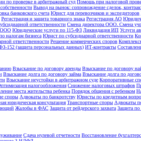
и по проверке в арбитражный суд
Помощь при налоговой пров
 собственности
Вывод на рынок: сопровождение сделок, контрак
овка банковского счета
Юрист для перевозчиков и экспедиторов
Регистрация и защита товарного знака
Регистрация АО
Юридич
субсидиарной ответственности
Смена директора ООО. Смена уч
а ООО
Юридические услуги по 115-ФЗ
Ликвидация ИП
Услуги а
о налогам бизнеса
Юрист по субсидиарной ответственности
Ко
рной ответственности
Решение коммерческих споров
Комплексн
З-152 (защита персональных данных)
ИТ-контракты
Составлен
ванию
Взыскание по договору аренды
Взыскание по договору на
и
Взыскание долга по договору займа
Взыскание долга по догов
сти
Взыскание неустойки в арбитражном суде
Корпоративные сп
птимизация налогообложения
Снижение налоговых штрафов
П
ление места жительства ребенка
Порядок общения с ребенком
Н
ые споры
Адвокаты по банкротству
Юристы по кредитным вопр
ная юридическая консультация
Транспортные споры
Адвокаты по
ляющий
Жалобы в ФАС
Защита от рейдерского захвата
Защита по 
служивание
Сдача нулевой отчетности
Восстановление бухгалтерс
лнение 3-НДФЛ