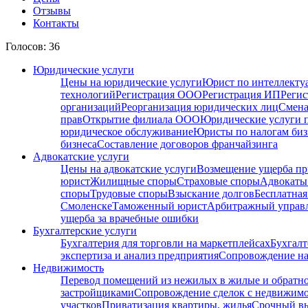
Отзывы
Контакты
Голосов: 36
Юридические услуги
Цены на юридические услуги
Юрист по интеллекту
технологий
Регистрация ООО
Регистрация ИП
Регис
организаций
Реорганизация юридических лиц
Смена
прав
Открытие филиала ООО
Юридические услуги 
юридическое обслуживание
Юристы по налогам биз
бизнеса
Составление договоров франчайзинга
Адвокатские услуги
Цены на адвокатские услуги
Возмещение ущерба пр
юрист
Жилищные споры
Страховые споры
Адвокаты 
споры
Трудовые споры
Взыскание долгов
Бесплатная
Смоленске
Таможенный юрист
Арбитражный упра
ущерба за врачебные ошибки
Бухгалтерские услуги
Бухгалтерия для торговли на маркетплейсах
Бухгалт
экспертиза и анализ предприятия
Сопровождение на
Недвижимость
Перевод помещений из нежилых в жилые и обратн
застройщиками
Сопровождение сделок с недвижим
участков
Приватизация квартиры, жилья
Срочный вы