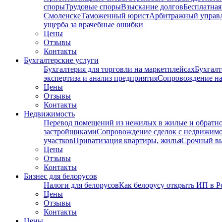
споры
Трудовые споры
Взыскание долгов
Бесплатная
Смоленске
Таможенный юрист
Арбитражный упра
ущерба за врачебные ошибки
Цены
Отзывы
Контакты
Бухгалтерские услуги
Бухгалтерия для торговли на маркетплейсах
Бухгалт
экспертиза и анализ предприятия
Сопровождение на
Цены
Отзывы
Контакты
Недвижимость
Перевод помещений из нежилых в жилые и обратн
застройщиками
Сопровождение сделок с недвижим
участков
Приватизация квартиры, жилья
Срочный вы
Цены
Отзывы
Контакты
Бизнес для белорусов
Налоги для белорусов
Как белорусу открыть ИП в Р
Цены
Отзывы
Контакты
Цены