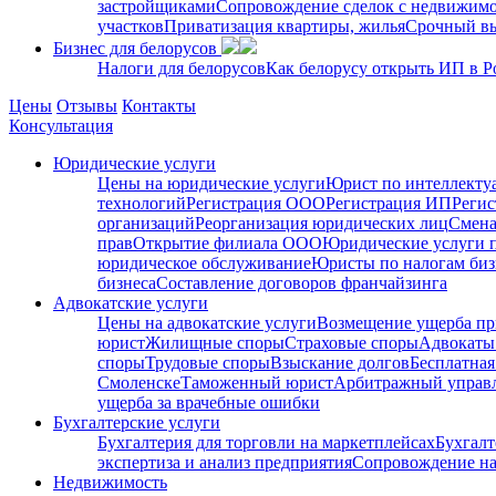
застройщиками
Сопровождение сделок с недвижим
участков
Приватизация квартиры, жилья
Срочный вы
Бизнес для белорусов
Налоги для белорусов
Как белорусу открыть ИП в Р
Цены
Отзывы
Контакты
Консультация
Юридические услуги
Цены на юридические услуги
Юрист по интеллекту
технологий
Регистрация ООО
Регистрация ИП
Регис
организаций
Реорганизация юридических лиц
Смена
прав
Открытие филиала ООО
Юридические услуги 
юридическое обслуживание
Юристы по налогам биз
бизнеса
Составление договоров франчайзинга
Адвокатские услуги
Цены на адвокатские услуги
Возмещение ущерба пр
юрист
Жилищные споры
Страховые споры
Адвокаты 
споры
Трудовые споры
Взыскание долгов
Бесплатная
Смоленске
Таможенный юрист
Арбитражный упра
ущерба за врачебные ошибки
Бухгалтерские услуги
Бухгалтерия для торговли на маркетплейсах
Бухгалт
экспертиза и анализ предприятия
Сопровождение на
Недвижимость