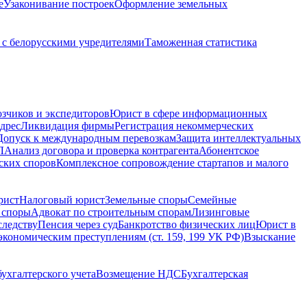
е
Узаконивание построек
Оформление земельных
с белорусскими учредителями
Таможенная статистика
зчиков и экспедиторов
Юрист в сфере информационных
дрес
Ликвидация фирмы
Регистрация некоммерческих
Допуск к международным перевозкам
Защита интеллектуальных
Л
Анализ договора и проверка контрагента
Абонентское
ских споров
Комплексное сопровождение стартапов и малого
рист
Налоговый юрист
Земельные споры
Семейные
 споры
Адвокат по строительным спорам
Лизинговые
следству
Пенсия через суд
Банкротство физических лиц
Юрист в
экономическим преступлениям (ст. 159, 199 УК РФ)
Взыскание
ухгалтерского учета
Возмещение НДС
Бухгалтерская