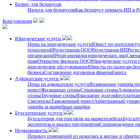
Бизнес для белорусов
Налоги для белорусов
Как белорусу открыть ИП в Р
Консультация
Юридические услуги
Цены на юридические услуги
Юрист по интеллекту
технологий
Регистрация ООО
Регистрация ИП
Регис
организаций
Реорганизация юридических лиц
Смена
прав
Открытие филиала ООО
Юридические услуги 
юридическое обслуживание
Юристы по налогам биз
бизнеса
Составление договоров франчайзинга
Адвокатские услуги
Цены на адвокатские услуги
Возмещение ущерба пр
юрист
Жилищные споры
Страховые споры
Адвокаты 
споры
Трудовые споры
Взыскание долгов
Бесплатная
Смоленске
Таможенный юрист
Арбитражный упра
ущерба за врачебные ошибки
Бухгалтерские услуги
Бухгалтерия для торговли на маркетплейсах
Бухгалт
экспертиза и анализ предприятия
Сопровождение на
Недвижимость
Перевод помещений из нежилых в жилые и обратн