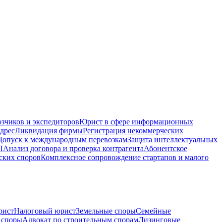
зчиков и экспедиторов
Юрист в сфере информационных
дрес
Ликвидация фирмы
Регистрация некоммерческих
Допуск к международным перевозкам
Защита интеллектуальных
Л
Анализ договора и проверка контрагента
Абонентское
ских споров
Комплексное сопровождение стартапов и малого
рист
Налоговый юрист
Земельные споры
Семейные
 споры
Адвокат по строительным спорам
Лизинговые