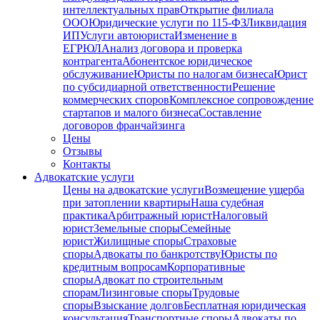
интеллектуальных прав
Открытие филиала
ООО
Юридические услуги по 115-ФЗ
Ликвидация
ИП
Услуги автоюриста
Изменение в
ЕГРЮЛ
Анализ договора и проверка
контрагента
Абонентское юридическое
обслуживание
Юристы по налогам бизнеса
Юрист
по субсидиарной ответственности
Решение
коммерческих споров
Комплексное сопровождение
стартапов и малого бизнеса
Составление
договоров франчайзинга
Цены
Отзывы
Контакты
Адвокатские услуги
Цены на адвокатские услуги
Возмещение ущерба
при затоплении квартиры
Наша судебная
практика
Арбитражный юрист
Налоговый
юрист
Земельные споры
Семейные
юрист
Жилищные споры
Страховые
споры
Адвокаты по банкротству
Юристы по
кредитным вопросам
Корпоративные
споры
Адвокат по строительным
спорам
Лизинговые споры
Трудовые
споры
Взыскание долгов
Бесплатная юридическая
консультация
Транспортные споры
Адвокаты по