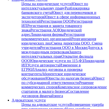
Цены на юридические услуги
Юрист по
интеллектуальному праву
Разблокировка
банковского счета
Юрист для перевозчиков и
экспедиторов
Юрист в сфере информационных
технологий
Регистрация ООО
Регистрация
ИП
Регистрация и защита товарного
знака
Регистрация АО
Юридический
адрес
Ликвидация фирмы
Регистрация
некоммерческих организаций
Реорганизация
юридических лиц
Смена директора ООО. Смена
учредителя
Регистрация ООО в Москве
Допуск к
международным перевозкам
Защита
интеллектуальных прав
Открытие филиала
ООО
Юридические услуги по 115-ФЗ
Ликвидация
ИП
Услуги автоюриста
Изменение в
ЕГРЮЛ
Анализ договора и проверка
контрагента
Абонентское юридическое
обслуживание
Юристы по налогам бизнеса
Юрист
по субсидиарной ответственности
Решение
коммерческих споров
Комплексное сопровождение
стартапов и малого бизнеса
Составление
договоров франчайзинга
Адвокатские услуги
Цены на адвокатские услуги
Возмещение ущерба
при затоплении квартиры
Наша судебная