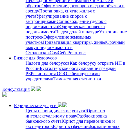
Перевод помещений из нежилых в жилые и
обратно
Оформление договоров о сдачи объекта в
аренду
Постановка, снятие жилья с
учета
Урегулирование споров с
застройщиками
Сопровождение сделок с
недвижимостью
Юридическая проверка
недвижимости
Выдел долей в натуре
Узаконивание
построек
Оформление земельных
участков
Приватизация квартиры, жилья
Срочный
выкуп недвижимости в
Cмоленске
«СамСебеРиэлтор»
Бизнес для белорусов
Налоги для белорусов
Как белорусу открыть ИП в
России
Бухгалтерское обслуживание граждан
РБ
Регистрация ООО с белорусскими
учредителями
Таможенная статистика
Консультация
Юридические услуги
Цены на юридические услуги
Юрист по
интеллектуальному праву
Разблокировка
банковского счета
Юрист для перевозчиков и
экспедиторов
Юрист в сфере информационных