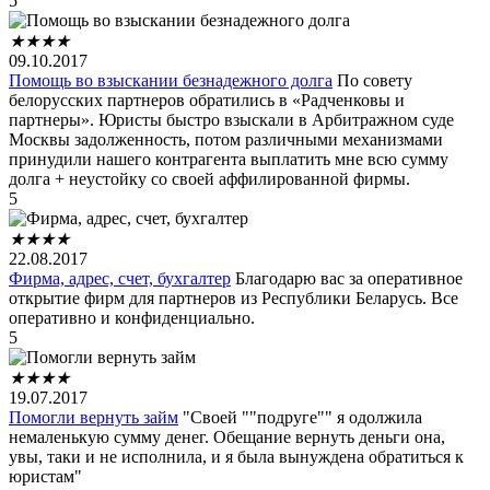
5
★
★
★
★
09.10.2017
Помощь во взыскании безнадежного долга
По совету
белорусских партнеров обратились в «Радченковы и
партнеры». Юристы быстро взыскали в Арбитражном суде
Москвы задолженность, потом различными механизмами
принудили нашего контрагента выплатить мне всю сумму
долга + неустойку со своей аффилированной фирмы.
5
★
★
★
★
22.08.2017
Фирма, адрес, счет, бухгалтер
Благодарю вас за оперативное
открытие фирм для партнеров из Республики Беларусь. Все
оперативно и конфиденциально.
5
★
★
★
★
19.07.2017
Помогли вернуть займ
"Своей ""подруге"" я одолжила
немаленькую сумму денег. Обещание вернуть деньги она,
увы, таки и не исполнила, и я была вынуждена обратиться к
юристам"