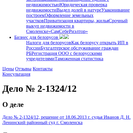
недвижимостью
Юридическая проверка
недвижимости
Выдел долей в натуре
Узаконивание
построек
Оформление земельных
участков
Приватизация квартиры, жилья
Срочный
выкуп недвижимости в
Cмоленске
«СамСебеРиэлтор»
Бизнес для белорусов
Налоги для белорусов
Как белорусу открыть ИП в
России
Бухгалтерское обслуживание граждан
РБ
Регистрация ООО с белорусскими
учредителями
Таможенная статистика
Цены
Отзывы
Контакты
Консультация
Дело № 2-1324/12
О деле
Дело № 2-1324/12, решение от 18.06.2013 г. судья Иванов Д. Н.
Ленинский районный суд г. Смоленска