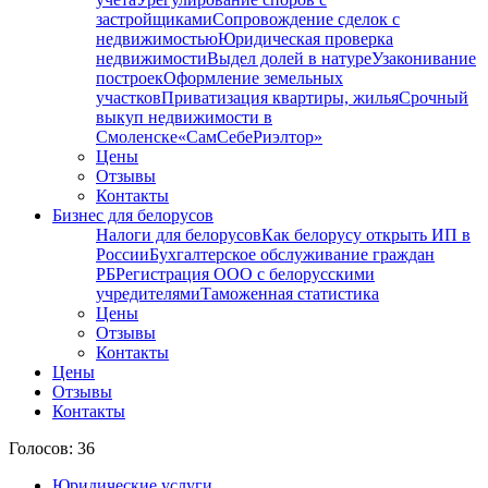
застройщиками
Сопровождение сделок с
недвижимостью
Юридическая проверка
недвижимости
Выдел долей в натуре
Узаконивание
построек
Оформление земельных
участков
Приватизация квартиры, жилья
Срочный
выкуп недвижимости в
Cмоленске
«СамСебеРиэлтор»
Цены
Отзывы
Контакты
Бизнес для белорусов
Налоги для белорусов
Как белорусу открыть ИП в
России
Бухгалтерское обслуживание граждан
РБ
Регистрация ООО с белорусскими
учредителями
Таможенная статистика
Цены
Отзывы
Контакты
Цены
Отзывы
Контакты
Голосов: 36
Юридические услуги