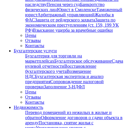
наследству
Пенсия через суд
Банкротство
физических лиц
Юрист в Смоленске
Таможенный
юрист
Арбитражный управляющий
Жалобы в
ФАС
Защита от рейдерского захвата
Защита по
экономическим преступлениям (ст. 159, 199 УК
РФ)
Взыскание ущерба за врачебные ошибки
Цены
Отзывы
Контакты
Бухгалтерские услуги
Бухгалтерия для торговли на
маркетплейсах
Бухгалтерское обслуживание
Сдача
нулевой отчетности
Восстановление
бухгалтерского учета
Возмещение
НДС
Бухгалтерская экспертиза и анализ
предприятия
Сопровождение налоговой
проверки
Заполнение 3-НДФЛ
Цены
Отзывы
Контакты
Недвижимость
Перевод помещений из нежилых в жилые и
обратно
Оформление договоров о сдачи объекта в
аренду
Постановка, снятие жилья с
учета
Урегулирование споров с