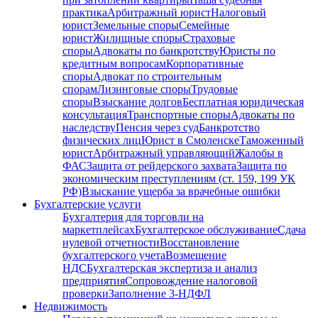
практика
Арбитражный юрист
Налоговый
юрист
Земельные споры
Семейные
юрист
Жилищные споры
Страховые
споры
Адвокаты по банкротству
Юристы по
кредитным вопросам
Корпоративные
споры
Адвокат по строительным
спорам
Лизинговые споры
Трудовые
споры
Взыскание долгов
Бесплатная юридическая
консультация
Транспортные споры
Адвокаты по
наследству
Пенсия через суд
Банкротство
физических лиц
Юрист в Смоленске
Таможенный
юрист
Арбитражный управляющий
Жалобы в
ФАС
Защита от рейдерского захвата
Защита по
экономическим преступлениям (ст. 159, 199 УК
РФ)
Взыскание ущерба за врачебные ошибки
Бухгалтерские услуги
Бухгалтерия для торговли на
маркетплейсах
Бухгалтерское обслуживание
Сдача
нулевой отчетности
Восстановление
бухгалтерского учета
Возмещение
НДС
Бухгалтерская экспертиза и анализ
предприятия
Сопровождение налоговой
проверки
Заполнение 3-НДФЛ
Недвижимость