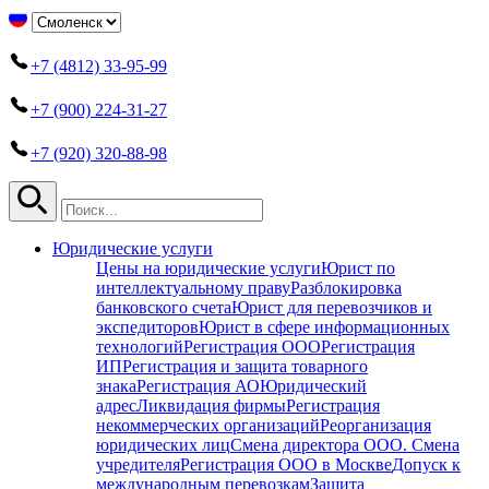
+7 (4812) 33-95-99
+7 (900) 224-31-27
+7 (920) 320-88-98
Юридические услуги
Цены на юридические услуги
Юрист по
интеллектуальному праву
Разблокировка
банковского счета
Юрист для перевозчиков и
экспедиторов
Юрист в сфере информационных
технологий
Регистрация ООО
Регистрация
ИП
Регистрация и защита товарного
знака
Регистрация АО
Юридический
адрес
Ликвидация фирмы
Регистрация
некоммерческих организаций
Реорганизация
юридических лиц
Смена директора ООО. Смена
учредителя
Регистрация ООО в Москве
Допуск к
международным перевозкам
Защита