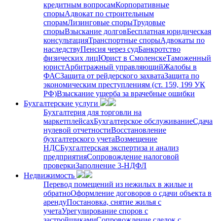
кредитным вопросам
Корпоративные
споры
Адвокат по строительным
спорам
Лизинговые споры
Трудовые
споры
Взыскание долгов
Бесплатная юридическая
консультация
Транспортные споры
Адвокаты по
наследству
Пенсия через суд
Банкротство
физических лиц
Юрист в Смоленске
Таможенный
юрист
Арбитражный управляющий
Жалобы в
ФАС
Защита от рейдерского захвата
Защита по
экономическим преступлениям (ст. 159, 199 УК
РФ)
Взыскание ущерба за врачебные ошибки
Бухгалтерские услуги
Бухгалтерия для торговли на
маркетплейсах
Бухгалтерское обслуживание
Сдача
нулевой отчетности
Восстановление
бухгалтерского учета
Возмещение
НДС
Бухгалтерская экспертиза и анализ
предприятия
Сопровождение налоговой
проверки
Заполнение 3-НДФЛ
Недвижимость
Перевод помещений из нежилых в жилые и
обратно
Оформление договоров о сдачи объекта в
аренду
Постановка, снятие жилья с
учета
Урегулирование споров с
застройщиками
Сопровождение сделок с