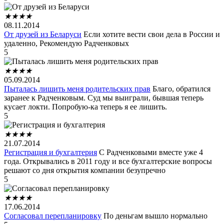
★
★
★
★
08.11.2014
От друзей из Беларуси
Если хотите вести свои дела в России и
удаленно, Рекомендую Радченковых
5
★
★
★
★
05.09.2014
Пыталась лишить меня родительских прав
Благо, обратился
заранее к Радченковым. Суд мы выиграли, бывшая теперь
кусает локти. Попробую-ка теперь я ее лишить.
5
★
★
★
★
21.07.2014
Регистрация и бухгалтерия
С Радченковыми вместе уже 4
года. Открывались в 2011 году и все бухгалтерские вопросы
решают со дня открытия компании безупречно
5
★
★
★
★
17.06.2014
Согласовал перепланировку
По деньгам вышло нормально