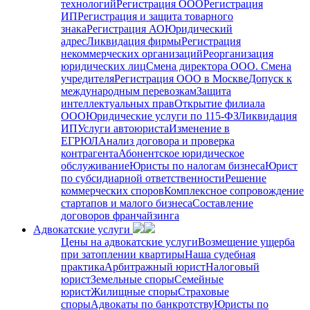
технологий
Регистрация ООО
Регистрация
ИП
Регистрация и защита товарного
знака
Регистрация АО
Юридический
адрес
Ликвидация фирмы
Регистрация
некоммерческих организаций
Реорганизация
юридических лиц
Смена директора ООО. Смена
учредителя
Регистрация ООО в Москве
Допуск к
международным перевозкам
Защита
интеллектуальных прав
Открытие филиала
ООО
Юридические услуги по 115-ФЗ
Ликвидация
ИП
Услуги автоюриста
Изменение в
ЕГРЮЛ
Анализ договора и проверка
контрагента
Абонентское юридическое
обслуживание
Юристы по налогам бизнеса
Юрист
по субсидиарной ответственности
Решение
коммерческих споров
Комплексное сопровождение
стартапов и малого бизнеса
Составление
договоров франчайзинга
Адвокатские услуги
Цены на адвокатские услуги
Возмещение ущерба
при затоплении квартиры
Наша судебная
практика
Арбитражный юрист
Налоговый
юрист
Земельные споры
Семейные
юрист
Жилищные споры
Страховые
споры
Адвокаты по банкротству
Юристы по