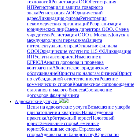
технологий
Регистрация ООО
Регистрация
ИП
Регистрация и защита товарного
знака
Регистрация АО
Юридический
адрес
Ликвидация фирмы
Регистрация
некоммерческих организаций
Реорганизация
юридических лиц
Смена директора ООО. Смена
учредителя
Регистрация ООО в Москве
Допуск к
международным перевозкам
Защита
интеллектуальных прав
Открытие филиала
ООО
Юридические услуги по 115-ФЗ
Ликвидация
ИП
Услуги автоюриста
Изменение в
ЕГРЮЛ
Анализ договора и проверка
контрагента
Абонентское юридическое
обслуживание
Юристы по налогам бизнеса
Юрист
по субсидиарной ответственности
Решение
коммерческих споров
Комплексное сопровождение
стартапов и малого бизнеса
Составление
договоров франчайзинга
Адвокатские услуги
Цены на адвокатские услуги
Возмещение ущерба
при затоплении квартиры
Наша судебная
практика
Арбитражный юрист
Налоговый
юрист
Земельные споры
Семейные
юрист
Жилищные споры
Страховые
споры
Адвокаты по банкротству
Юристы по