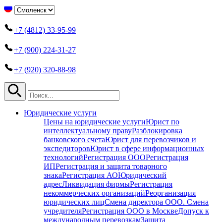
+7 (4812) 33-95-99
+7 (900) 224-31-27
+7 (920) 320-88-98
Юридические услуги
Цены на юридические услуги
Юрист по
интеллектуальному праву
Разблокировка
банковского счета
Юрист для перевозчиков и
экспедиторов
Юрист в сфере информационных
технологий
Регистрация ООО
Регистрация
ИП
Регистрация и защита товарного
знака
Регистрация АО
Юридический
адрес
Ликвидация фирмы
Регистрация
некоммерческих организаций
Реорганизация
юридических лиц
Смена директора ООО. Смена
учредителя
Регистрация ООО в Москве
Допуск к
международным перевозкам
Защита