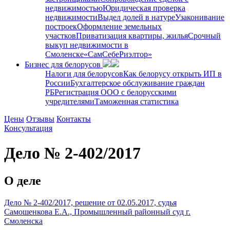
недвижимостью
Юридическая проверка
недвижимости
Выдел долей в натуре
Узаконивание
построек
Оформление земельных
участков
Приватизация квартиры, жилья
Срочный
выкуп недвижимости в
Cмоленске
«СамСебеРиэлтор»
Бизнес для белорусов
Налоги для белорусов
Как белорусу открыть ИП в
России
Бухгалтерское обслуживание граждан
РБ
Регистрация ООО с белорусскими
учредителями
Таможенная статистика
Цены
Отзывы
Контакты
Консультация
Дело № 2-402/2017
О деле
Дело № 2-402/2017, решение от 02.05.2017, судья
Самошенкова Е.А., Промышленный районный суд г.
Смоленска