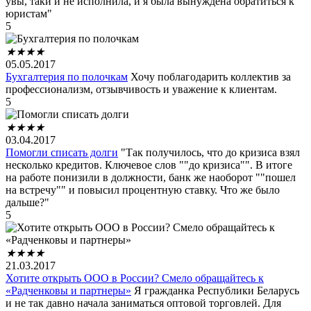
увы, таки и не исполнила, и я была вынуждена обратиться к
юристам"
5
★
★
★
★
05.05.2017
Бухгалтерия по полочкам
Хочу поблагодарить коллектив за
профессионализм, отзывчивость и уважение к клиентам.
5
★
★
★
★
03.04.2017
Помогли списать долги
"Так получилось, что до кризиса взял
несколько кредитов. Ключевое слов ""до кризиса"". В итоге
на работе понизили в должности, банк же наоборот ""пошел
на встречу"" и повысил процентную ставку. Что же было
дальше?"
5
★
★
★
★
21.03.2017
Хотите открыть ООО в России? Смело обращайтесь к
«Радченковы и партнеры»
Я гражданка Республики Беларусь
и не так давно начала заниматься оптовой торговлей. Для