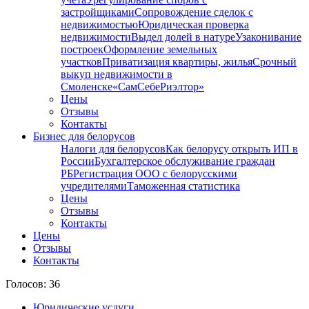
застройщиками
Сопровождение сделок с
недвижимостью
Юридическая проверка
недвижимости
Выдел долей в натуре
Узаконивание
построек
Оформление земельных
участков
Приватизация квартиры, жилья
Срочный
выкуп недвижимости в
Cмоленске
«СамСебеРиэлтор»
Цены
Отзывы
Контакты
Бизнес для белорусов
Налоги для белорусов
Как белорусу открыть ИП в
России
Бухгалтерское обслуживание граждан
РБ
Регистрация ООО с белорусскими
учредителями
Таможенная статистика
Цены
Отзывы
Контакты
Цены
Отзывы
Контакты
Голосов: 36
Юридические услуги