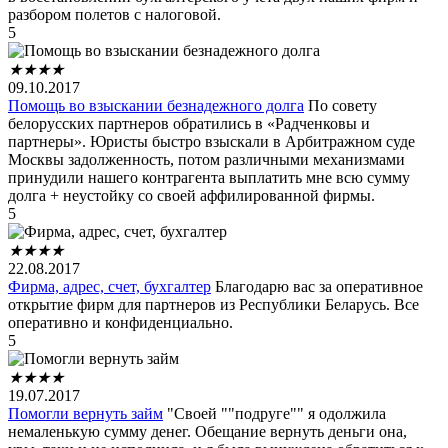
разбором полетов с налоговой.
5
★
★
★
★
09.10.2017
Помощь во взыскании безнадежного долга
По совету
белорусских партнеров обратились в «Радченковы и
партнеры». Юристы быстро взыскали в Арбитражном суде
Москвы задолженность, потом различными механизмами
принудили нашего контрагента выплатить мне всю сумму
долга + неустойку со своей аффилированной фирмы.
5
★
★
★
★
22.08.2017
Фирма, адрес, счет, бухгалтер
Благодарю вас за оперативное
открытие фирм для партнеров из Республики Беларусь. Все
оперативно и конфиденциально.
5
★
★
★
★
19.07.2017
Помогли вернуть займ
"Своей ""подруге"" я одолжила
немаленькую сумму денег. Обещание вернуть деньги она,