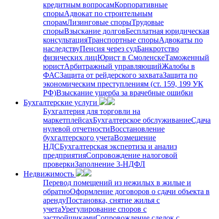
кредитным вопросам
Корпоративные
споры
Адвокат по строительным
спорам
Лизинговые споры
Трудовые
споры
Взыскание долгов
Бесплатная юридическая
консультация
Транспортные споры
Адвокаты по
наследству
Пенсия через суд
Банкротство
физических лиц
Юрист в Смоленске
Таможенный
юрист
Арбитражный управляющий
Жалобы в
ФАС
Защита от рейдерского захвата
Защита по
экономическим преступлениям (ст. 159, 199 УК
РФ)
Взыскание ущерба за врачебные ошибки
Бухгалтерские услуги
Бухгалтерия для торговли на
маркетплейсах
Бухгалтерское обслуживание
Сдача
нулевой отчетности
Восстановление
бухгалтерского учета
Возмещение
НДС
Бухгалтерская экспертиза и анализ
предприятия
Сопровождение налоговой
проверки
Заполнение 3-НДФЛ
Недвижимость
Перевод помещений из нежилых в жилые и
обратно
Оформление договоров о сдачи объекта в
аренду
Постановка, снятие жилья с
учета
Урегулирование споров с
застройщиками
Сопровождение сделок с