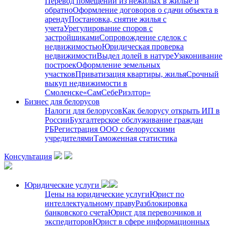
Перевод помещений из нежилых в жилые и
обратно
Оформление договоров о сдачи объекта в
аренду
Постановка, снятие жилья с
учета
Урегулирование споров с
застройщиками
Сопровождение сделок с
недвижимостью
Юридическая проверка
недвижимости
Выдел долей в натуре
Узаконивание
построек
Оформление земельных
участков
Приватизация квартиры, жилья
Срочный
выкуп недвижимости в
Cмоленске
«СамСебеРиэлтор»
Бизнес для белорусов
Налоги для белорусов
Как белорусу открыть ИП в
России
Бухгалтерское обслуживание граждан
РБ
Регистрация ООО с белорусскими
учредителями
Таможенная статистика
Консультация
Юридические услуги
Цены на юридические услуги
Юрист по
интеллектуальному праву
Разблокировка
банковского счета
Юрист для перевозчиков и
экспедиторов
Юрист в сфере информационных