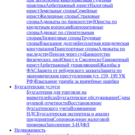
практика
Арбитражный юрист
Налоговый
юрист
Земельные споры
Семейные
юрист
Жилищные споры
Страховые
споры
Адвокаты по банкротству
Юристы по
кредитным вопросам
Корпоративные
споры
Адвокат по строительным
спорам
Лизинговые споры
Трудовые
споры
Взыскание долгов
Бесплатная юридическая
консультация
Транспортные споры
Адвокаты по
наследству
Пенсия через суд
Банкротство
физических лиц
Юрист в Смоленске
Таможенный
юрист
Арбитражный управляющий
Жалобы в
ФАС
Защита от рейдерского захвата
Защита по
экономическим преступлениям (ст. 159, 199 УК
РФ)
Взыскание ущерба за врачебные ошибки
Бухгалтерские услуги
Бухгалтерия для торговли на
маркетплейсах
Бухгалтерское обслуживание
Сдача
нулевой отчетности
Восстановление
бухгалтерского учета
Возмещение
НДС
Бухгалтерская экспертиза и анализ
предприятия
Сопровождение налоговой
проверки
Заполнение 3-НДФЛ
Недвижимость