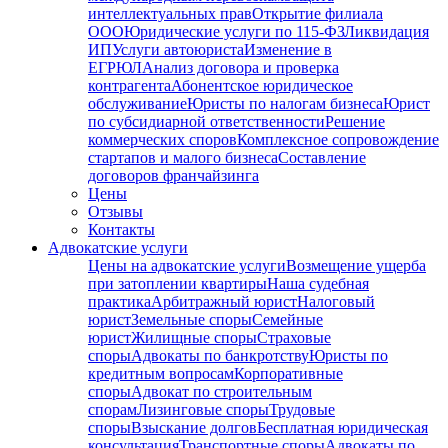
интеллектуальных прав
Открытие филиала
ООО
Юридические услуги по 115-ФЗ
Ликвидация
ИП
Услуги автоюриста
Изменение в
ЕГРЮЛ
Анализ договора и проверка
контрагента
Абонентское юридическое
обслуживание
Юристы по налогам бизнеса
Юрист
по субсидиарной ответственности
Решение
коммерческих споров
Комплексное сопровождение
стартапов и малого бизнеса
Составление
договоров франчайзинга
Цены
Отзывы
Контакты
Адвокатские услуги
Цены на адвокатские услуги
Возмещение ущерба
при затоплении квартиры
Наша судебная
практика
Арбитражный юрист
Налоговый
юрист
Земельные споры
Семейные
юрист
Жилищные споры
Страховые
споры
Адвокаты по банкротству
Юристы по
кредитным вопросам
Корпоративные
споры
Адвокат по строительным
спорам
Лизинговые споры
Трудовые
споры
Взыскание долгов
Бесплатная юридическая
консультация
Транспортные споры
Адвокаты по