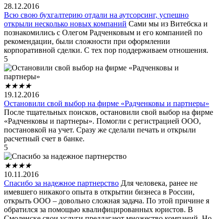
28.12.2016
Всю свою бухгалтерию отдали на аутсорсинг, успешно
открыли несколько новых компаний
Сами мы из Витебска и
познакомились с Олегом Радченковым и его компанией по
рекомендации, были сложности при оформлении
корпоративной сделки. С тех пор поддерживаем отношения.
5
★
★
★
★
19.12.2016
Остановили свой выбор на фирме «Радченковы и партнеры»
После тщательных поисков, остановили свой выбор на фирме
«Радченковы и партнеры». Помогли с регистрацией ООО,
постановкой на учет. Сразу же сделали печать и открыли
расчетный счет в банке.
5
★
★
★
★
10.11.2016
Спасибо за надежное партнерство
Для человека, ранее не
имевшего никакого опыта в открытии бизнеса в России,
открыть ООО – довольно сложная задача. По этой причине я
обратился за помощью квалифицированных юристов. В
Смоленске свои услуги предлагают множество компаний. Но