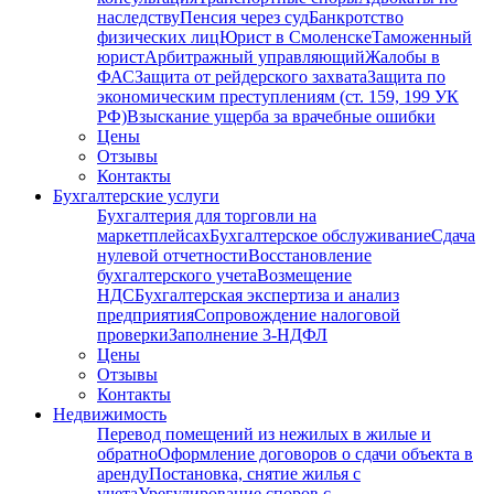
наследству
Пенсия через суд
Банкротство
физических лиц
Юрист в Смоленске
Таможенный
юрист
Арбитражный управляющий
Жалобы в
ФАС
Защита от рейдерского захвата
Защита по
экономическим преступлениям (ст. 159, 199 УК
РФ)
Взыскание ущерба за врачебные ошибки
Цены
Отзывы
Контакты
Бухгалтерские услуги
Бухгалтерия для торговли на
маркетплейсах
Бухгалтерское обслуживание
Сдача
нулевой отчетности
Восстановление
бухгалтерского учета
Возмещение
НДС
Бухгалтерская экспертиза и анализ
предприятия
Сопровождение налоговой
проверки
Заполнение 3-НДФЛ
Цены
Отзывы
Контакты
Недвижимость
Перевод помещений из нежилых в жилые и
обратно
Оформление договоров о сдачи объекта в
аренду
Постановка, снятие жилья с
учета
Урегулирование споров с