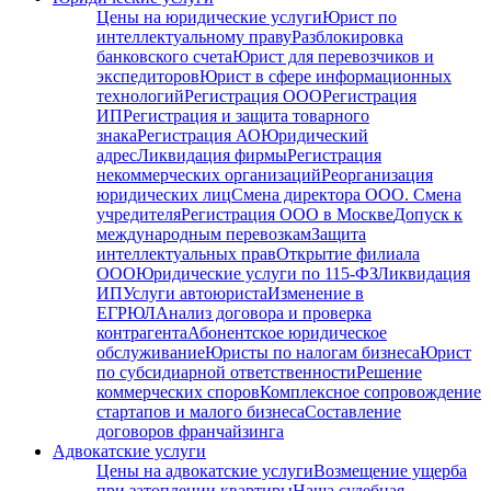
Цены на юридические услуги
Юрист по
интеллектуальному праву
Разблокировка
банковского счета
Юрист для перевозчиков и
экспедиторов
Юрист в сфере информационных
технологий
Регистрация ООО
Регистрация
ИП
Регистрация и защита товарного
знака
Регистрация АО
Юридический
адрес
Ликвидация фирмы
Регистрация
некоммерческих организаций
Реорганизация
юридических лиц
Смена директора ООО. Смена
учредителя
Регистрация ООО в Москве
Допуск к
международным перевозкам
Защита
интеллектуальных прав
Открытие филиала
ООО
Юридические услуги по 115-ФЗ
Ликвидация
ИП
Услуги автоюриста
Изменение в
ЕГРЮЛ
Анализ договора и проверка
контрагента
Абонентское юридическое
обслуживание
Юристы по налогам бизнеса
Юрист
по субсидиарной ответственности
Решение
коммерческих споров
Комплексное сопровождение
стартапов и малого бизнеса
Составление
договоров франчайзинга
Адвокатские услуги
Цены на адвокатские услуги
Возмещение ущерба
при затоплении квартиры
Наша судебная