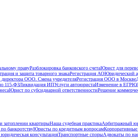
альному праву
Разблокировка банковского счета
Юрист для перево
трация и защита товарного знака
Регистрация АО
Юридический а
 директора ООО. Смена учредителя
Регистрация ООО в Москве
по 115-ФЗ
Ликвидация ИП
Услуги автоюриста
Изменение в ЕГРЮ
неса
Юрист по субсидиарной ответственности
Решение коммерче
и затоплении квартиры
Наша судебная практика
Арбитражный ю
по банкротству
Юристы по кредитным вопросам
Корпоративные
 юридическая консультация
Транспортные споры
Адвокаты по на