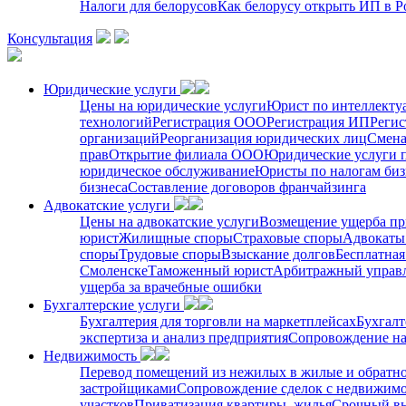
Налоги для белорусов
Как белорусу открыть ИП в Р
Консультация
Юридические услуги
Цены на юридические услуги
Юрист по интеллекту
технологий
Регистрация ООО
Регистрация ИП
Регис
организаций
Реорганизация юридических лиц
Смена
прав
Открытие филиала ООО
Юридические услуги 
юридическое обслуживание
Юристы по налогам биз
бизнеса
Составление договоров франчайзинга
Адвокатские услуги
Цены на адвокатские услуги
Возмещение ущерба пр
юрист
Жилищные споры
Страховые споры
Адвокаты 
споры
Трудовые споры
Взыскание долгов
Бесплатная
Смоленске
Таможенный юрист
Арбитражный упра
ущерба за врачебные ошибки
Бухгалтерские услуги
Бухгалтерия для торговли на маркетплейсах
Бухгалт
экспертиза и анализ предприятия
Сопровождение на
Недвижимость
Перевод помещений из нежилых в жилые и обратн
застройщиками
Сопровождение сделок с недвижим
участков
Приватизация квартиры, жилья
Срочный вы