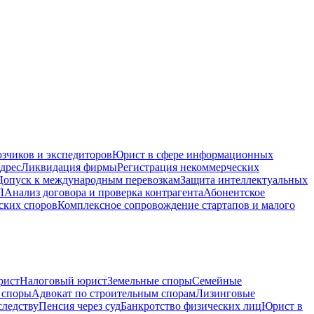
зчиков и экспедиторов
Юрист в сфере информационных
дрес
Ликвидация фирмы
Регистрация некоммерческих
Допуск к международным перевозкам
Защита интеллектуальных
Л
Анализ договора и проверка контрагента
Абонентское
ских споров
Комплексное сопровождение стартапов и малого
рист
Налоговый юрист
Земельные споры
Семейные
 споры
Адвокат по строительным спорам
Лизинговые
следству
Пенсия через суд
Банкротство физических лиц
Юрист в