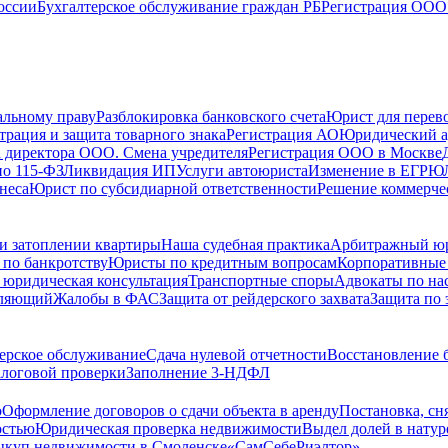
оссии
Бухгалтерское обслуживание граждан РБ
Регистрация ООО 
альному праву
Разблокировка банковского счета
Юрист для перево
трация и защита товарного знака
Регистрация АО
Юридический а
 директора ООО. Смена учредителя
Регистрация ООО в Москве
по 115-ФЗ
Ликвидация ИП
Услуги автоюриста
Изменение в ЕГРЮ
неса
Юрист по субсидиарной ответственности
Решение коммерче
и затоплении квартиры
Наша судебная практика
Арбитражный ю
по банкротству
Юристы по кредитным вопросам
Корпоративные
 юридическая консультация
Транспортные споры
Адвокаты по на
вляющий
Жалобы в ФАС
Защита от рейдерского захвата
Защита по 
ерское обслуживание
Сдача нулевой отчетности
Восстановление б
логовой проверки
Заполнение 3-НДФЛ
о
Оформление договоров о сдачи объекта в аренду
Постановка, сн
остью
Юридическая проверка недвижимости
Выдел долей в натур
куп недвижимости в Cмоленске
«СамСебеРиэлтор»