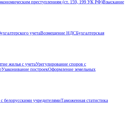
экономическим преступлениям (ст. 159, 199 УК РФ)
Взыскание
ухгалтерского учета
Возмещение НДС
Бухгалтерская
ятие жилья с учета
Урегулирование споров с
е
Узаконивание построек
Оформление земельных
с белорусскими учредителями
Таможенная статистика