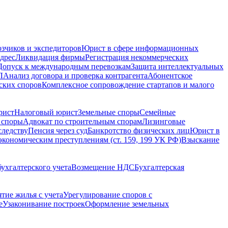
зчиков и экспедиторов
Юрист в сфере информационных
дрес
Ликвидация фирмы
Регистрация некоммерческих
Допуск к международным перевозкам
Защита интеллектуальных
Л
Анализ договора и проверка контрагента
Абонентское
ских споров
Комплексное сопровождение стартапов и малого
рист
Налоговый юрист
Земельные споры
Семейные
 споры
Адвокат по строительным спорам
Лизинговые
следству
Пенсия через суд
Банкротство физических лиц
Юрист в
экономическим преступлениям (ст. 159, 199 УК РФ)
Взыскание
ухгалтерского учета
Возмещение НДС
Бухгалтерская
ятие жилья с учета
Урегулирование споров с
е
Узаконивание построек
Оформление земельных