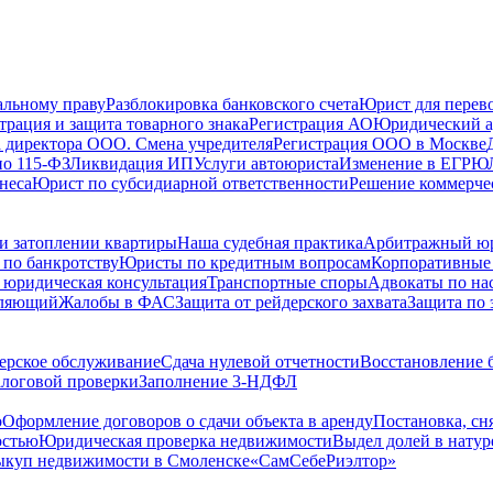
альному праву
Разблокировка банковского счета
Юрист для перево
трация и защита товарного знака
Регистрация АО
Юридический а
 директора ООО. Смена учредителя
Регистрация ООО в Москве
по 115-ФЗ
Ликвидация ИП
Услуги автоюриста
Изменение в ЕГРЮ
неса
Юрист по субсидиарной ответственности
Решение коммерче
и затоплении квартиры
Наша судебная практика
Арбитражный ю
по банкротству
Юристы по кредитным вопросам
Корпоративные
 юридическая консультация
Транспортные споры
Адвокаты по на
вляющий
Жалобы в ФАС
Защита от рейдерского захвата
Защита по 
ерское обслуживание
Сдача нулевой отчетности
Восстановление б
логовой проверки
Заполнение 3-НДФЛ
о
Оформление договоров о сдачи объекта в аренду
Постановка, сн
остью
Юридическая проверка недвижимости
Выдел долей в натур
куп недвижимости в Cмоленске
«СамСебеРиэлтор»