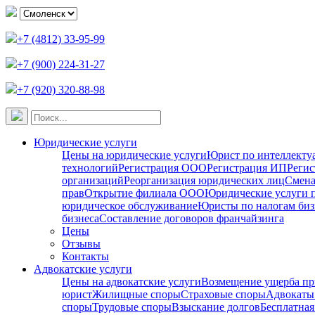
+7 (4812) 33-95-99
+7 (900) 224-31-27
+7 (920) 320-88-98
Юридические услуги
Цены на юридические услуги
Юрист по интеллекту
технологий
Регистрация ООО
Регистрация ИП
Регис
организаций
Реорганизация юридических лиц
Смена
прав
Открытие филиала ООО
Юридические услуги 
юридическое обслуживание
Юристы по налогам биз
бизнеса
Составление договоров франчайзинга
Цены
Отзывы
Контакты
Адвокатские услуги
Цены на адвокатские услуги
Возмещение ущерба пр
юрист
Жилищные споры
Страховые споры
Адвокаты 
споры
Трудовые споры
Взыскание долгов
Бесплатная