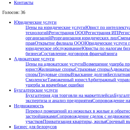
Контакты
Голосов: 36
Юридические услуги
Цены на юридические услуги
Юрист по интеллекту
технологий
Регистрация ООО
Регистрация ИП
Регис
организаций
Реорганизация юридических лиц
Смена
прав
Открытие филиала ООО
Юридические услуги 
юридическое обслуживание
Юристы по налогам биз
бизнеса
Составление договоров франчайзинга
Адвокатские услуги
Цены на адвокатские услуги
Возмещение ущерба пр
юрист
Жилищные споры
Страховые споры
Адвокаты 
споры
Трудовые споры
Взыскание долгов
Бесплатная
Смоленске
Таможенный юрист
Арбитражный упра
ущерба за врачебные ошибки
Бухгалтерские услуги
Бухгалтерия для торговли на маркетплейсах
Бухгалт
экспертиза и анализ предприятия
Сопровождение на
Недвижимость
Перевод помещений из нежилых в жилые и обратн
застройщиками
Сопровождение сделок с недвижим
участков
Приватизация квартиры, жилья
Срочный вы
Бизнес для белорусов