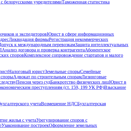
с белорусскими учредителями
Таможенная статистика
зчиков и экспедиторов
Юрист в сфере информационных
дрес
Ликвидация фирмы
Регистрация некоммерческих
Допуск к международным перевозкам
Защита интеллектуальных
Л
Анализ договора и проверка контрагента
Абонентское
ских споров
Комплексное сопровождение стартапов и малого
рист
Налоговый юрист
Земельные споры
Семейные
 споры
Адвокат по строительным спорам
Лизинговые
следству
Пенсия через суд
Банкротство физических лиц
Юрист в
экономическим преступлениям (ст. 159, 199 УК РФ)
Взыскание
ухгалтерского учета
Возмещение НДС
Бухгалтерская
ятие жилья с учета
Урегулирование споров с
е
Узаконивание построек
Оформление земельных