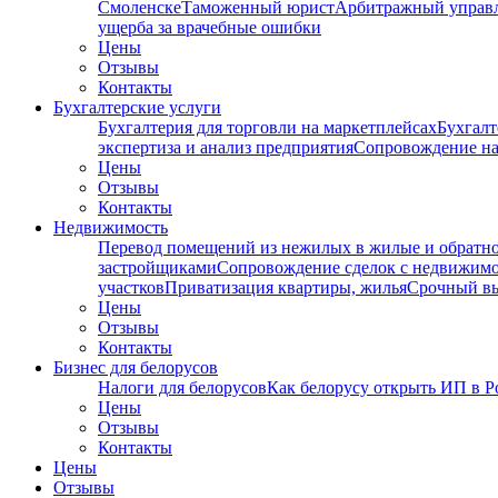
Смоленске
Таможенный юрист
Арбитражный упра
ущерба за врачебные ошибки
Цены
Отзывы
Контакты
Бухгалтерские услуги
Бухгалтерия для торговли на маркетплейсах
Бухгалт
экспертиза и анализ предприятия
Сопровождение на
Цены
Отзывы
Контакты
Недвижимость
Перевод помещений из нежилых в жилые и обратн
застройщиками
Сопровождение сделок с недвижим
участков
Приватизация квартиры, жилья
Срочный вы
Цены
Отзывы
Контакты
Бизнес для белорусов
Налоги для белорусов
Как белорусу открыть ИП в Р
Цены
Отзывы
Контакты
Цены
Отзывы