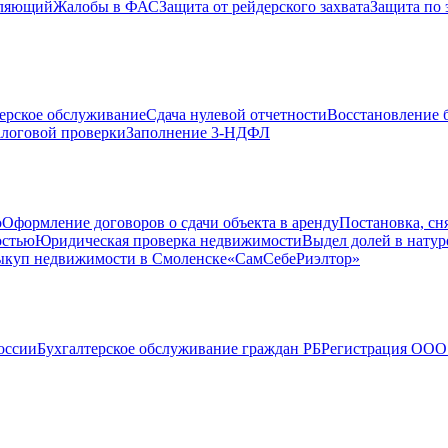
вляющий
Жалобы в ФАС
Защита от рейдерского захвата
Защита по 
ерское обслуживание
Сдача нулевой отчетности
Восстановление б
логовой проверки
Заполнение 3-НДФЛ
о
Оформление договоров о сдачи объекта в аренду
Постановка, сн
остью
Юридическая проверка недвижимости
Выдел долей в натур
куп недвижимости в Cмоленске
«СамСебеРиэлтор»
оссии
Бухгалтерское обслуживание граждан РБ
Регистрация ООО 