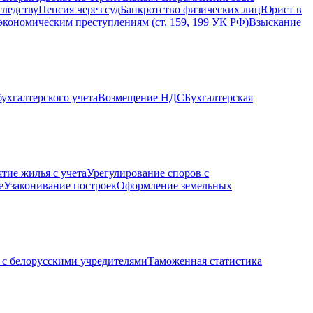
следству
Пенсия через суд
Банкротство физических лиц
Юрист в
экономическим преступлениям (ст. 159, 199 УК РФ)
Взыскание
ухгалтерского учета
Возмещение НДС
Бухгалтерская
ятие жилья с учета
Урегулирование споров с
е
Узаконивание построек
Оформление земельных
с белорусскими учредителями
Таможенная статистика