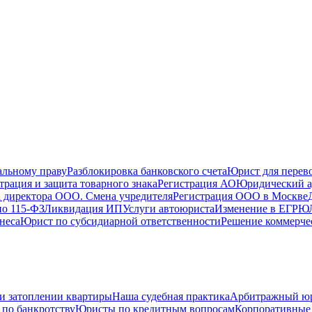
альному праву
Разблокировка банковского счета
Юрист для перево
трация и защита товарного знака
Регистрация АО
Юридический а
 директора ООО. Смена учредителя
Регистрация ООО в Москве
по 115-ФЗ
Ликвидация ИП
Услуги автоюриста
Изменение в ЕГРЮ
неса
Юрист по субсидиарной ответственности
Решение коммерче
и затоплении квартиры
Наша судебная практика
Арбитражный ю
по банкротству
Юристы по кредитным вопросам
Корпоративные