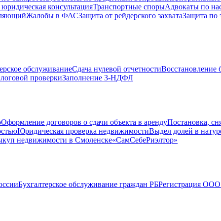
 юридическая консультация
Транспортные споры
Адвокаты по на
вляющий
Жалобы в ФАС
Защита от рейдерского захвата
Защита по 
ерское обслуживание
Сдача нулевой отчетности
Восстановление б
логовой проверки
Заполнение 3-НДФЛ
о
Оформление договоров о сдачи объекта в аренду
Постановка, сн
остью
Юридическая проверка недвижимости
Выдел долей в натур
куп недвижимости в Cмоленске
«СамСебеРиэлтор»
оссии
Бухгалтерское обслуживание граждан РБ
Регистрация ООО 