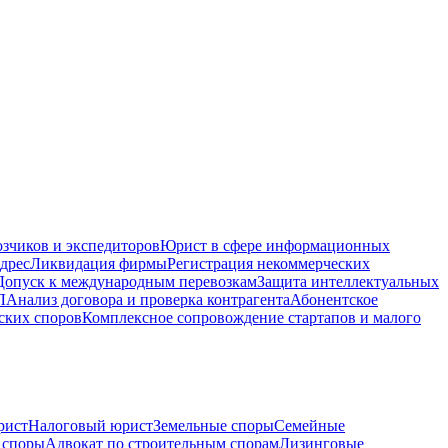
зчиков и экспедиторов
Юрист в сфере информационных
дрес
Ликвидация фирмы
Регистрация некоммерческих
Допуск к международным перевозкам
Защита интеллектуальных
Л
Анализ договора и проверка контрагента
Абонентское
ских споров
Комплексное сопровождение стартапов и малого
рист
Налоговый юрист
Земельные споры
Семейные
 споры
Адвокат по строительным спорам
Лизинговые