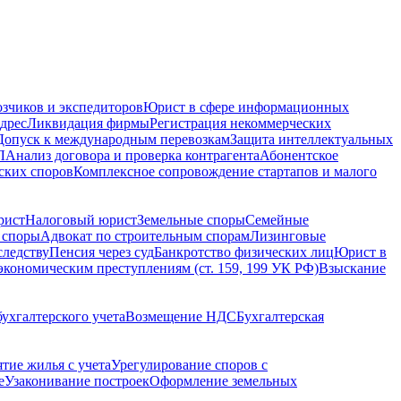
зчиков и экспедиторов
Юрист в сфере информационных
дрес
Ликвидация фирмы
Регистрация некоммерческих
Допуск к международным перевозкам
Защита интеллектуальных
Л
Анализ договора и проверка контрагента
Абонентское
ских споров
Комплексное сопровождение стартапов и малого
рист
Налоговый юрист
Земельные споры
Семейные
 споры
Адвокат по строительным спорам
Лизинговые
следству
Пенсия через суд
Банкротство физических лиц
Юрист в
экономическим преступлениям (ст. 159, 199 УК РФ)
Взыскание
ухгалтерского учета
Возмещение НДС
Бухгалтерская
ятие жилья с учета
Урегулирование споров с
е
Узаконивание построек
Оформление земельных