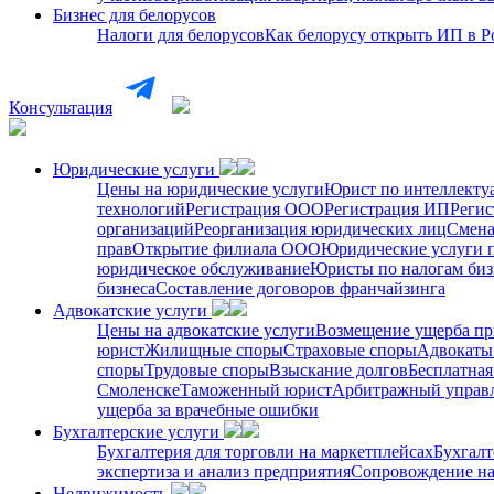
Бизнес для белорусов
Налоги для белорусов
Как белорусу открыть ИП в Р
Консультация
Юридические услуги
Цены на юридические услуги
Юрист по интеллекту
технологий
Регистрация ООО
Регистрация ИП
Регис
организаций
Реорганизация юридических лиц
Смена
прав
Открытие филиала ООО
Юридические услуги 
юридическое обслуживание
Юристы по налогам биз
бизнеса
Составление договоров франчайзинга
Адвокатские услуги
Цены на адвокатские услуги
Возмещение ущерба пр
юрист
Жилищные споры
Страховые споры
Адвокаты 
споры
Трудовые споры
Взыскание долгов
Бесплатная
Смоленске
Таможенный юрист
Арбитражный упра
ущерба за врачебные ошибки
Бухгалтерские услуги
Бухгалтерия для торговли на маркетплейсах
Бухгалт
экспертиза и анализ предприятия
Сопровождение на
Недвижимость