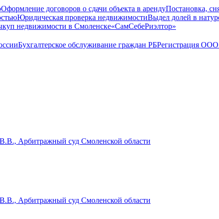
о
Оформление договоров о сдачи объекта в аренду
Постановка, сн
остью
Юридическая проверка недвижимости
Выдел долей в натур
куп недвижимости в Cмоленске
«СамСебеРиэлтор»
оссии
Бухгалтерское обслуживание граждан РБ
Регистрация ООО 
а В.В., Арбитражный суд Смоленской области
а В.В., Арбитражный суд Смоленской области