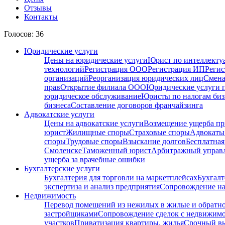
Отзывы
Контакты
Голосов: 36
Юридические услуги
Цены на юридические услуги
Юрист по интеллекту
технологий
Регистрация ООО
Регистрация ИП
Регис
организаций
Реорганизация юридических лиц
Смена
прав
Открытие филиала ООО
Юридические услуги 
юридическое обслуживание
Юристы по налогам биз
бизнеса
Составление договоров франчайзинга
Адвокатские услуги
Цены на адвокатские услуги
Возмещение ущерба пр
юрист
Жилищные споры
Страховые споры
Адвокаты 
споры
Трудовые споры
Взыскание долгов
Бесплатная
Смоленске
Таможенный юрист
Арбитражный упра
ущерба за врачебные ошибки
Бухгалтерские услуги
Бухгалтерия для торговли на маркетплейсах
Бухгалт
экспертиза и анализ предприятия
Сопровождение на
Недвижимость
Перевод помещений из нежилых в жилые и обратн
застройщиками
Сопровождение сделок с недвижим
участков
Приватизация квартиры, жилья
Срочный вы