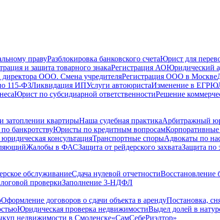
альному праву
Разблокировка банковского счета
Юрист для перево
трация и защита товарного знака
Регистрация АО
Юридический а
 директора ООО. Смена учредителя
Регистрация ООО в Москве
по 115-ФЗ
Ликвидация ИП
Услуги автоюриста
Изменение в ЕГРЮ
неса
Юрист по субсидиарной ответственности
Решение коммерче
и затоплении квартиры
Наша судебная практика
Арбитражный ю
по банкротству
Юристы по кредитным вопросам
Корпоративные
 юридическая консультация
Транспортные споры
Адвокаты по на
вляющий
Жалобы в ФАС
Защита от рейдерского захвата
Защита по 
ерское обслуживание
Сдача нулевой отчетности
Восстановление б
логовой проверки
Заполнение 3-НДФЛ
о
Оформление договоров о сдачи объекта в аренду
Постановка, сн
остью
Юридическая проверка недвижимости
Выдел долей в натур
куп недвижимости в Cмоленске
«СамСебеРиэлтор»