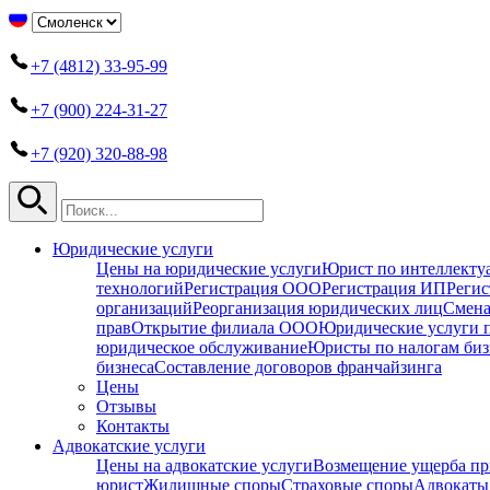
+7 (4812) 33-95-99
+7 (900) 224-31-27
+7 (920) 320-88-98
Юридические услуги
Цены на юридические услуги
Юрист по интеллекту
технологий
Регистрация ООО
Регистрация ИП
Регис
организаций
Реорганизация юридических лиц
Смена
прав
Открытие филиала ООО
Юридические услуги 
юридическое обслуживание
Юристы по налогам биз
бизнеса
Составление договоров франчайзинга
Цены
Отзывы
Контакты
Адвокатские услуги
Цены на адвокатские услуги
Возмещение ущерба пр
юрист
Жилищные споры
Страховые споры
Адвокаты 