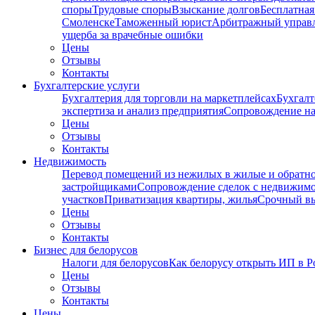
споры
Трудовые споры
Взыскание долгов
Бесплатная
Смоленске
Таможенный юрист
Арбитражный упра
ущерба за врачебные ошибки
Цены
Отзывы
Контакты
Бухгалтерские услуги
Бухгалтерия для торговли на маркетплейсах
Бухгалт
экспертиза и анализ предприятия
Сопровождение на
Цены
Отзывы
Контакты
Недвижимость
Перевод помещений из нежилых в жилые и обратн
застройщиками
Сопровождение сделок с недвижим
участков
Приватизация квартиры, жилья
Срочный вы
Цены
Отзывы
Контакты
Бизнес для белорусов
Налоги для белорусов
Как белорусу открыть ИП в Р
Цены
Отзывы
Контакты
Цены