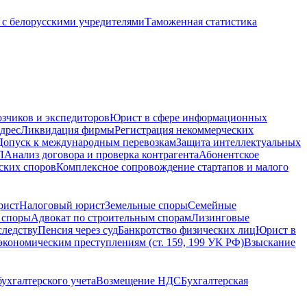
с белорусскими учредителями
Таможенная статистика
зчиков и экспедиторов
Юрист в сфере информационных
дрес
Ликвидация фирмы
Регистрация некоммерческих
Допуск к международным перевозкам
Защита интеллектуальных
Л
Анализ договора и проверка контрагента
Абонентское
ских споров
Комплексное сопровождение стартапов и малого
рист
Налоговый юрист
Земельные споры
Семейные
 споры
Адвокат по строительным спорам
Лизинговые
следству
Пенсия через суд
Банкротство физических лиц
Юрист в
экономическим преступлениям (ст. 159, 199 УК РФ)
Взыскание
ухгалтерского учета
Возмещение НДС
Бухгалтерская