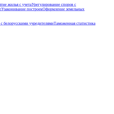
ятие жилья с учета
Урегулирование споров с
е
Узаконивание построек
Оформление земельных
с белорусскими учредителями
Таможенная статистика