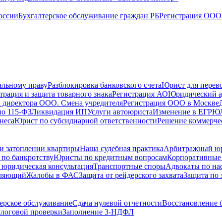
оссии
Бухгалтерское обслуживание граждан РБ
Регистрация ООО 
альному праву
Разблокировка банковского счета
Юрист для перево
трация и защита товарного знака
Регистрация АО
Юридический а
 директора ООО. Смена учредителя
Регистрация ООО в Москве
по 115-ФЗ
Ликвидация ИП
Услуги автоюриста
Изменение в ЕГРЮ
неса
Юрист по субсидиарной ответственности
Решение коммерче
и затоплении квартиры
Наша судебная практика
Арбитражный ю
по банкротству
Юристы по кредитным вопросам
Корпоративные
 юридическая консультация
Транспортные споры
Адвокаты по на
вляющий
Жалобы в ФАС
Защита от рейдерского захвата
Защита по 
ерское обслуживание
Сдача нулевой отчетности
Восстановление б
логовой проверки
Заполнение 3-НДФЛ