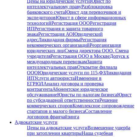
Цены на юридические услуги
Юрист по
интеллектуальному праву
Разблокировка
банковского счета
Юрист для перевозчиков и
экспедиторов
Юрист в сфере информационных
технологий
Регистрация ООО
Регистрация
ИП
Регистрация и защита товарного
знака
Регистрация АО
Юридический
адрес
Ликвидация фирмы
Регистрация
некоммерческих организаций
Реорганизация
юридических лиц
Смена директора ООО. Смена
учредителя
Регистрация ООО в Москве
Допуск к
международным перевозкам
Защита
интеллектуальных прав
Открытие филиала
ООО
Юридические услуги по 115-ФЗ
Ликвидация
ИП
Услуги автоюриста
Изменение в
ЕГРЮЛ
Анализ договора и проверка
контрагента
Абонентское юридическое
обслуживание
Юристы по налогам бизнеса
Юрист
по субсидиарной ответственности
Решение
коммерческих споров
Комплексное сопровождение
стартапов и малого бизнеса
Составление
договоров франчайзинга
Адвокатские услуги
Цены на адвокатские услуги
Возмещение ущерба
при затоплении квартиры
Наша судебная