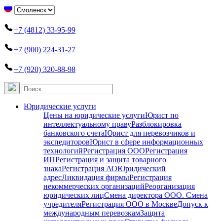
+7 (4812) 33-95-99
+7 (900) 224-31-27
+7 (920) 320-88-98
Юридические услуги
Цены на юридические услуги
Юрист по
интеллектуальному праву
Разблокировка
банковского счета
Юрист для перевозчиков и
экспедиторов
Юрист в сфере информационных
технологий
Регистрация ООО
Регистрация
ИП
Регистрация и защита товарного
знака
Регистрация АО
Юридический
адрес
Ликвидация фирмы
Регистрация
некоммерческих организаций
Реорганизация
юридических лиц
Смена директора ООО. Смена
учредителя
Регистрация ООО в Москве
Допуск к
международным перевозкам
Защита