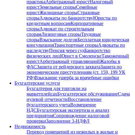
практика
Арбитражный юрист
Налоговый
юрист
Земельные споры
Семейные
юрист
Жилищные споры
Страховые
споры
Адвокаты по банкротству
Юристы по
кредитным вопросам
Корпоративные
споры
Адвокат по строительным
спорам
Лизинговые споры
Трудовые
споры
Взыскание долгов
Бесплатная юридическая
консультация
Транспортные споры
Адвокаты по
наследству
Пенсия через суд
Банкротство
физических лиц
Юрист в Смоленске
Таможенный
юрист
Арбитражный управляющий
Жалобы в
ФАС
Защита от рейдерского захвата
Защита по
экономическим преступлениям (ст. 159, 199 УК
РФ)
Взыскание ущерба за врачебные ошибки
Бухгалтерские услуги
Бухгалтерия для торговли на
маркетплейсах
Бухгалтерское обслуживание
Сдача
нулевой отчетности
Восстановление
бухгалтерского учета
Возмещение
НДС
Бухгалтерская экспертиза и анализ
предприятия
Сопровождение налоговой
проверки
Заполнение 3-НДФЛ
Недвижимость
Перевод помещений из нежилых в жилые и