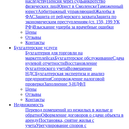
наследству
Пенсия через суд
Банкротство
физических лиц
Юрист в Смоленске
Таможенный
юрист
Арбитражный управляющий
Жалобы в
ФАС
Защита от рейдерского захвата
Защита по
экономическим преступлениям (ст. 159, 199 УК
РФ)
Взыскание ущерба за врачебные ошибки
Цены
Отзывы
Контакты
Бухгалтерские услуги
Бухгалтерия для торговли на
маркетплейсах
Бухгалтерское обслуживание
Сдача
нулевой отчетности
Восстановление
бухгалтерского учета
Возмещение
НДС
Бухгалтерская экспертиза и анализ
предприятия
Сопровождение налоговой
проверки
Заполнение 3-НДФЛ
Цены
Отзывы
Контакты
Недвижимость
Перевод помещений из нежилых в жилые и
обратно
Оформление договоров о сдачи объекта в
аренду
Постановка, снятие жилья с
учета
Урегулирование споров с