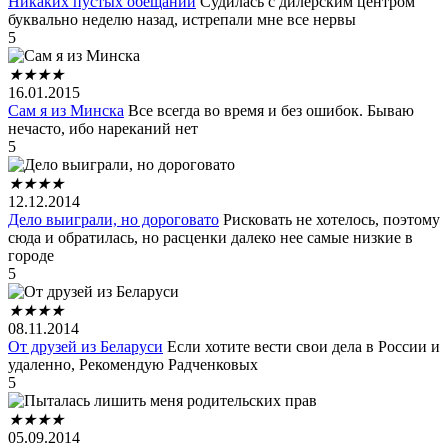
Никаких пустых обещаний
Судилась с дилерским центром
буквально неделю назад, истрепали мне все нервы
5
★
★
★
★
16.01.2015
Сам я из Минска
Все всегда во время и без ошибок. Бываю
нечасто, ибо нареканий нет
5
★
★
★
★
12.12.2014
Дело выиграли, но дороговато
Рисковать не хотелось, поэтому
сюда и обратилась, но расценки далеко нее самые низкие в
городе
5
★
★
★
★
08.11.2014
От друзей из Беларуси
Если хотите вести свои дела в России и
удаленно, Рекомендую Радченковых
5
★
★
★
★
05.09.2014