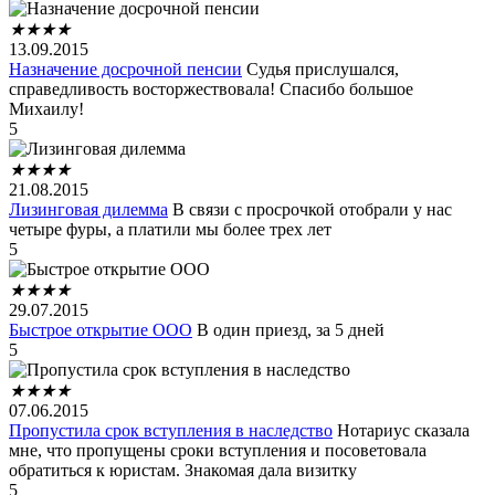
★
★
★
★
13.09.2015
Назначение досрочной пенсии
Судья прислушался,
справедливость восторжествовала! Спасибо большое
Михаилу!
5
★
★
★
★
21.08.2015
Лизинговая дилемма
В связи с просрочкой отобрали у нас
четыре фуры, а платили мы более трех лет
5
★
★
★
★
29.07.2015
Быстрое открытие ООО
В один приезд, за 5 дней
5
★
★
★
★
07.06.2015
Пропустила срок вступления в наследство
Нотариус сказала
мне, что пропущены сроки вступления и посоветовала
обратиться к юристам. Знакомая дала визитку
5