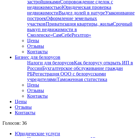
застройщиками
Сопровождение сделок с
недвижимостью
Юридическая проверка
недвижимости
Выдел долей в натуре
Узаконивание
построек
Оформление земельных
участков
Приватизация квартиры, жилья
Срочный
выкуп недвижимости в
Cмоленске
«СамСебеРиэлтор»
Цены
Отзывы
Контакты
Бизнес для белорусов
Налоги для белорусов
Как белорусу открыть ИП в
России
Бухгалтерское обслуживание граждан
РБ
Регистрация ООО с белорусскими
учредителями
Таможенная статистика
Цены
Отзывы
Контакты
Цены
Отзывы
Контакты
Голосов: 36
Юридические услуги