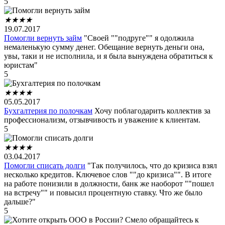
5
★
★
★
★
19.07.2017
Помогли вернуть займ
"Своей ""подруге"" я одолжила
немаленькую сумму денег. Обещание вернуть деньги она,
увы, таки и не исполнила, и я была вынуждена обратиться к
юристам"
5
★
★
★
★
05.05.2017
Бухгалтерия по полочкам
Хочу поблагодарить коллектив за
профессионализм, отзывчивость и уважение к клиентам.
5
★
★
★
★
03.04.2017
Помогли списать долги
"Так получилось, что до кризиса взял
несколько кредитов. Ключевое слов ""до кризиса"". В итоге
на работе понизили в должности, банк же наоборот ""пошел
на встречу"" и повысил процентную ставку. Что же было
дальше?"
5