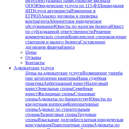
интеллектуальных прав
Открытие филиала
ООО
Юридические услуги по 115-ФЗ
Ликвидация
ИП
Услуги автоюриста
Изменение в
ЕГРЮЛ
Анализ договора и проверка
контрагента
Абонентское юридическое
обслуживание
Юристы по налогам бизнеса
Юрист
по субсидиарной ответственности
Решение
коммерческих споров
Комплексное сопровождение
стартапов и малого бизнеса
Составление
договоров франчайзинга
Цены
Отзывы
Контакты
Адвокатские услуги
Цены на адвокатские услуги
Возмещение ущерба
при затоплении квартиры
Наша судебная
практика
Арбитражный юрист
Налоговый
юрист
Земельные споры
Семейные
юрист
Жилищные споры
Страховые
споры
Адвокаты по банкротству
Юристы по
кредитным вопросам
Корпоративные
споры
Адвокат по строительным
спорам
Лизинговые споры
Трудовые
споры
Взыскание долгов
Бесплатная юридическая
консультация
Транспортные споры
Адвокаты по