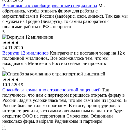
07.02.2022
Вежливые и квалифицированные специалисты
Мы
обратились, чтобы открыть фирму для работы с
маркетплейсами в России (валберис, озон, яндекс). Так как мы
с мужем из Гродно (Беларусь), то самим разобраться с
нюансами работы в РФ - непросто
5
★
★
★
★
24.11.2020
Вернули 12 миллионов
Контрагент не поставил товар на 12 с
половиной миллионов. Все осложнялось тем, что мы
находимся в Минске и в Россию сейчас не проехать
5
★
★
★
★
10.12.2019
Спасибо за компанию с транспортной лицензией
Так
получилось, что нам с партнером пришлось открыть фирму в
России. Задача усложнялась тем, что мы сами мы из Гродно. В
России бывали только проездом. В итоге, проштрудировав
интернет, решили, что самым оптимальным вариантом будет
открытие ООО на террритории Смоленска. Обзвонили
несколько фирм, выбрали Радченковы и партнеры
5