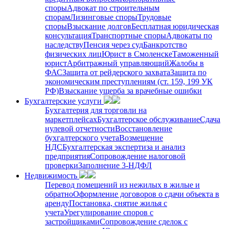
споры
Адвокат по строительным
спорам
Лизинговые споры
Трудовые
споры
Взыскание долгов
Бесплатная юридическая
консультация
Транспортные споры
Адвокаты по
наследству
Пенсия через суд
Банкротство
физических лиц
Юрист в Смоленске
Таможенный
юрист
Арбитражный управляющий
Жалобы в
ФАС
Защита от рейдерского захвата
Защита по
экономическим преступлениям (ст. 159, 199 УК
РФ)
Взыскание ущерба за врачебные ошибки
Бухгалтерские услуги
Бухгалтерия для торговли на
маркетплейсах
Бухгалтерское обслуживание
Сдача
нулевой отчетности
Восстановление
бухгалтерского учета
Возмещение
НДС
Бухгалтерская экспертиза и анализ
предприятия
Сопровождение налоговой
проверки
Заполнение 3-НДФЛ
Недвижимость
Перевод помещений из нежилых в жилые и
обратно
Оформление договоров о сдачи объекта в
аренду
Постановка, снятие жилья с
учета
Урегулирование споров с
застройщиками
Сопровождение сделок с