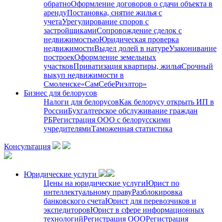
обратно
Оформление договоров о сдачи объекта в
аренду
Постановка, снятие жилья с
учета
Урегулирование споров с
застройщиками
Сопровождение сделок с
недвижимостью
Юридическая проверка
недвижимости
Выдел долей в натуре
Узаконивание
построек
Оформление земельных
участков
Приватизация квартиры, жилья
Срочный
выкуп недвижимости в
Cмоленске
«СамСебеРиэлтор»
Бизнес для белорусов
Налоги для белорусов
Как белорусу открыть ИП в
России
Бухгалтерское обслуживание граждан
РБ
Регистрация ООО с белорусскими
учредителями
Таможенная статистика
Консультация
Юридические услуги
Цены на юридические услуги
Юрист по
интеллектуальному праву
Разблокировка
банковского счета
Юрист для перевозчиков и
экспедиторов
Юрист в сфере информационных
технологий
Регистрация ООО
Регистрация