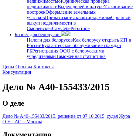
недвижимостью
Юридическая проверка
недвижимости
Выдел долей в натуре
Узаконивание
построек
Оформление земельных
участков
Приватизация квартиры, жилья
Срочный
выкуп недвижимости в
Cмоленске
«СамСебеРиэлтор»
Бизнес для белорусов
Налоги для белорусов
Как белорусу открыть ИП в
России
Бухгалтерское обслуживание граждан
РБ
Регистрация ООО с белорусскими
учредителями
Таможенная статистика
Цены
Отзывы
Контакты
Консультация
Дело № А40-155433/2015
О деле
Дело № А40-155433/2015, решение от 07.10.2015, судья Жура
О.Н., АС г. Москва
Документация