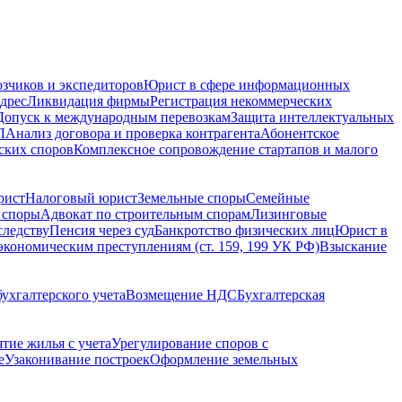
зчиков и экспедиторов
Юрист в сфере информационных
дрес
Ликвидация фирмы
Регистрация некоммерческих
Допуск к международным перевозкам
Защита интеллектуальных
Л
Анализ договора и проверка контрагента
Абонентское
ских споров
Комплексное сопровождение стартапов и малого
рист
Налоговый юрист
Земельные споры
Семейные
 споры
Адвокат по строительным спорам
Лизинговые
следству
Пенсия через суд
Банкротство физических лиц
Юрист в
экономическим преступлениям (ст. 159, 199 УК РФ)
Взыскание
ухгалтерского учета
Возмещение НДС
Бухгалтерская
ятие жилья с учета
Урегулирование споров с
е
Узаконивание построек
Оформление земельных