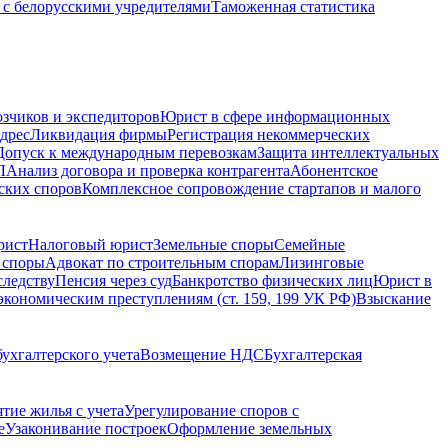
с белорусскими учредителями
Таможенная статистика
зчиков и экспедиторов
Юрист в сфере информационных
дрес
Ликвидация фирмы
Регистрация некоммерческих
Допуск к международным перевозкам
Защита интеллектуальных
Л
Анализ договора и проверка контрагента
Абонентское
ских споров
Комплексное сопровождение стартапов и малого
рист
Налоговый юрист
Земельные споры
Семейные
 споры
Адвокат по строительным спорам
Лизинговые
следству
Пенсия через суд
Банкротство физических лиц
Юрист в
экономическим преступлениям (ст. 159, 199 УК РФ)
Взыскание
ухгалтерского учета
Возмещение НДС
Бухгалтерская
ятие жилья с учета
Урегулирование споров с
е
Узаконивание построек
Оформление земельных