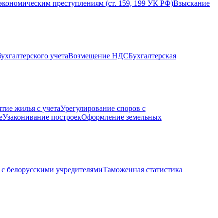
экономическим преступлениям (ст. 159, 199 УК РФ)
Взыскание
ухгалтерского учета
Возмещение НДС
Бухгалтерская
ятие жилья с учета
Урегулирование споров с
е
Узаконивание построек
Оформление земельных
с белорусскими учредителями
Таможенная статистика