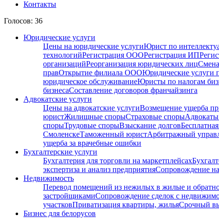
Контакты
Голосов: 36
Юридические услуги
Цены на юридические услуги
Юрист по интеллекту
технологий
Регистрация ООО
Регистрация ИП
Регис
организаций
Реорганизация юридических лиц
Смена
прав
Открытие филиала ООО
Юридические услуги 
юридическое обслуживание
Юристы по налогам биз
бизнеса
Составление договоров франчайзинга
Адвокатские услуги
Цены на адвокатские услуги
Возмещение ущерба пр
юрист
Жилищные споры
Страховые споры
Адвокаты 
споры
Трудовые споры
Взыскание долгов
Бесплатная
Смоленске
Таможенный юрист
Арбитражный упра
ущерба за врачебные ошибки
Бухгалтерские услуги
Бухгалтерия для торговли на маркетплейсах
Бухгалт
экспертиза и анализ предприятия
Сопровождение на
Недвижимость
Перевод помещений из нежилых в жилые и обратн
застройщиками
Сопровождение сделок с недвижим
участков
Приватизация квартиры, жилья
Срочный вы
Бизнес для белорусов