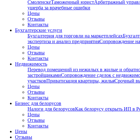
Смоленске
Таможенный юрист
Арбитражный упра
ущерба за врачебные ошибки
Цены
Отзывы
Контакты
Бухгалтерские услуги
Бухгалтерия для торговли на маркетплейсах
Бухгалт
экспертиза и анализ предприятия
Сопровождение на
Цены
Отзывы
Контакты
Недвижимость
Перевод помещений из нежилых в жилые и обратн
застройщиками
Сопровождение сделок с недвижим
участков
Приватизация квартиры, жилья
Срочный вы
Цены
Отзывы
Контакты
Бизнес для белорусов
Налоги для белорусов
Как белорусу открыть ИП в Р
Цены
Отзывы
Контакты
Цены
Отзывы