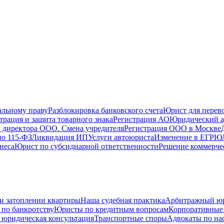
альному праву
Разблокировка банковского счета
Юрист для перево
трация и защита товарного знака
Регистрация АО
Юридический а
 директора ООО. Смена учредителя
Регистрация ООО в Москве
по 115-ФЗ
Ликвидация ИП
Услуги автоюриста
Изменение в ЕГРЮ
неса
Юрист по субсидиарной ответственности
Решение коммерче
и затоплении квартиры
Наша судебная практика
Арбитражный ю
по банкротству
Юристы по кредитным вопросам
Корпоративные
 юридическая консультация
Транспортные споры
Адвокаты по на