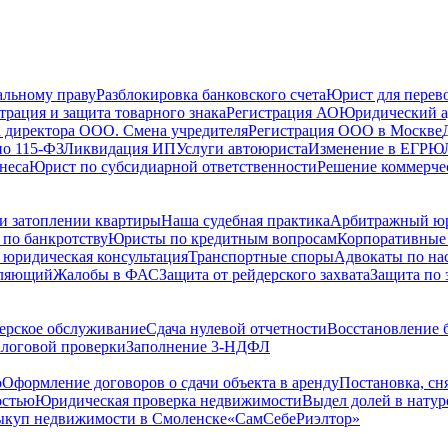
альному праву
Разблокировка банковского счета
Юрист для перево
трация и защита товарного знака
Регистрация АО
Юридический а
 директора ООО. Смена учредителя
Регистрация ООО в Москве
по 115-ФЗ
Ликвидация ИП
Услуги автоюриста
Изменение в ЕГРЮ
неса
Юрист по субсидиарной ответственности
Решение коммерче
и затоплении квартиры
Наша судебная практика
Арбитражный ю
по банкротству
Юристы по кредитным вопросам
Корпоративные
 юридическая консультация
Транспортные споры
Адвокаты по на
вляющий
Жалобы в ФАС
Защита от рейдерского захвата
Защита по 
ерское обслуживание
Сдача нулевой отчетности
Восстановление б
логовой проверки
Заполнение 3-НДФЛ
о
Оформление договоров о сдачи объекта в аренду
Постановка, сн
остью
Юридическая проверка недвижимости
Выдел долей в натур
куп недвижимости в Cмоленске
«СамСебеРиэлтор»