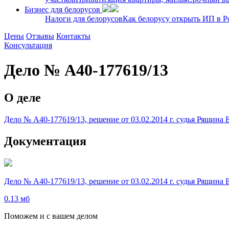
Бизнес для белорусов
Налоги для белорусов
Как белорусу открыть ИП в Р
Цены
Отзывы
Контакты
Консультация
Дело № А40-177619/13
О деле
Дело № А40-177619/13, решение от 03.02.2014 г. судья Рящин
Документация
Дело № А40-177619/13, решение от 03.02.2014 г. судья Рящин
0.13 мб
Поможем и с вашем делом