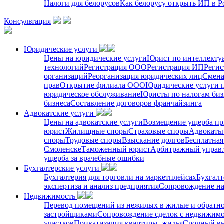
Налоги для белорусов
Как белорусу открыть ИП в Р
Консультация
Юридические услуги
Цены на юридические услуги
Юрист по интеллекту
технологий
Регистрация ООО
Регистрация ИП
Регис
организаций
Реорганизация юридических лиц
Смена
прав
Открытие филиала ООО
Юридические услуги 
юридическое обслуживание
Юристы по налогам биз
бизнеса
Составление договоров франчайзинга
Адвокатские услуги
Цены на адвокатские услуги
Возмещение ущерба пр
юрист
Жилищные споры
Страховые споры
Адвокаты 
споры
Трудовые споры
Взыскание долгов
Бесплатная
Смоленске
Таможенный юрист
Арбитражный упра
ущерба за врачебные ошибки
Бухгалтерские услуги
Бухгалтерия для торговли на маркетплейсах
Бухгалт
экспертиза и анализ предприятия
Сопровождение на
Недвижимость
Перевод помещений из нежилых в жилые и обратн
застройщиками
Сопровождение сделок с недвижим
участков
Приватизация квартиры, жилья
Срочный вы