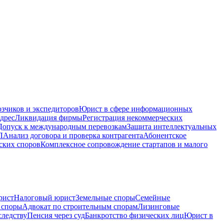
зчиков и экспедиторов
Юрист в сфере информационных
дрес
Ликвидация фирмы
Регистрация некоммерческих
Допуск к международным перевозкам
Защита интеллектуальных
Л
Анализ договора и проверка контрагента
Абонентское
ских споров
Комплексное сопровождение стартапов и малого
рист
Налоговый юрист
Земельные споры
Семейные
 споры
Адвокат по строительным спорам
Лизинговые
следству
Пенсия через суд
Банкротство физических лиц
Юрист в