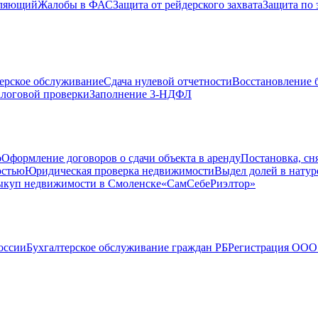
вляющий
Жалобы в ФАС
Защита от рейдерского захвата
Защита по 
ерское обслуживание
Сдача нулевой отчетности
Восстановление б
логовой проверки
Заполнение 3-НДФЛ
о
Оформление договоров о сдачи объекта в аренду
Постановка, сн
остью
Юридическая проверка недвижимости
Выдел долей в натур
куп недвижимости в Cмоленске
«СамСебеРиэлтор»
оссии
Бухгалтерское обслуживание граждан РБ
Регистрация ООО 