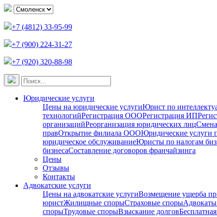
+7 (4812) 33-95-99
+7 (900) 224-31-27
+7 (920) 320-88-98
Юридические услуги
Цены на юридические услуги
Юрист по интеллекту
технологий
Регистрация ООО
Регистрация ИП
Регис
организаций
Реорганизация юридических лиц
Смена
прав
Открытие филиала ООО
Юридические услуги 
юридическое обслуживание
Юристы по налогам биз
бизнеса
Составление договоров франчайзинга
Цены
Отзывы
Контакты
Адвокатские услуги
Цены на адвокатские услуги
Возмещение ущерба пр
юрист
Жилищные споры
Страховые споры
Адвокаты 
споры
Трудовые споры
Взыскание долгов
Бесплатная