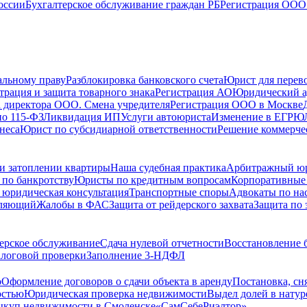
оссии
Бухгалтерское обслуживание граждан РБ
Регистрация ООО 
альному праву
Разблокировка банковского счета
Юрист для перево
трация и защита товарного знака
Регистрация АО
Юридический а
 директора ООО. Смена учредителя
Регистрация ООО в Москве
по 115-ФЗ
Ликвидация ИП
Услуги автоюриста
Изменение в ЕГРЮ
неса
Юрист по субсидиарной ответственности
Решение коммерче
и затоплении квартиры
Наша судебная практика
Арбитражный ю
по банкротству
Юристы по кредитным вопросам
Корпоративные
 юридическая консультация
Транспортные споры
Адвокаты по на
вляющий
Жалобы в ФАС
Защита от рейдерского захвата
Защита по 
ерское обслуживание
Сдача нулевой отчетности
Восстановление б
логовой проверки
Заполнение 3-НДФЛ
о
Оформление договоров о сдачи объекта в аренду
Постановка, сн
остью
Юридическая проверка недвижимости
Выдел долей в натур
куп недвижимости в Cмоленске
«СамСебеРиэлтор»