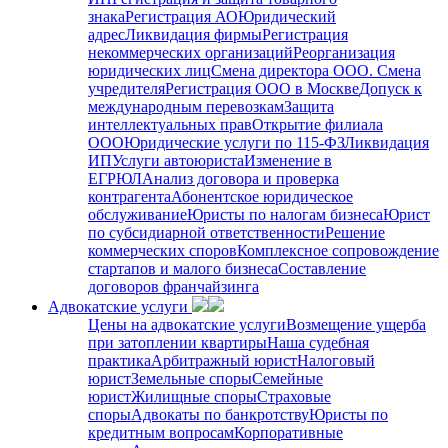
знака
Регистрация АО
Юридический
адрес
Ликвидация фирмы
Регистрация
некоммерческих организаций
Реорганизация
юридических лиц
Смена директора ООО. Смена
учредителя
Регистрация ООО в Москве
Допуск к
международным перевозкам
Защита
интеллектуальных прав
Открытие филиала
ООО
Юридические услуги по 115-ФЗ
Ликвидация
ИП
Услуги автоюриста
Изменение в
ЕГРЮЛ
Анализ договора и проверка
контрагента
Абонентское юридическое
обслуживание
Юристы по налогам бизнеса
Юрист
по субсидиарной ответственности
Решение
коммерческих споров
Комплексное сопровождение
стартапов и малого бизнеса
Составление
договоров франчайзинга
Адвокатские услуги
Цены на адвокатские услуги
Возмещение ущерба
при затоплении квартиры
Наша судебная
практика
Арбитражный юрист
Налоговый
юрист
Земельные споры
Семейные
юрист
Жилищные споры
Страховые
споры
Адвокаты по банкротству
Юристы по
кредитным вопросам
Корпоративные