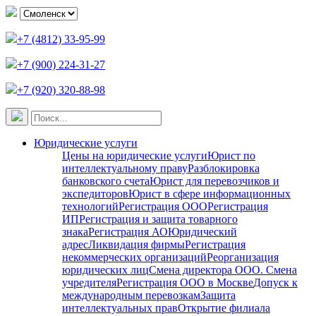
+7 (4812) 33-95-99
+7 (900) 224-31-27
+7 (920) 320-88-98
Юридические услуги
Цены на юридические услуги
Юрист по
интеллектуальному праву
Разблокировка
банковского счета
Юрист для перевозчиков и
экспедиторов
Юрист в сфере информационных
технологий
Регистрация ООО
Регистрация
ИП
Регистрация и защита товарного
знака
Регистрация АО
Юридический
адрес
Ликвидация фирмы
Регистрация
некоммерческих организаций
Реорганизация
юридических лиц
Смена директора ООО. Смена
учредителя
Регистрация ООО в Москве
Допуск к
международным перевозкам
Защита
интеллектуальных прав
Открытие филиала