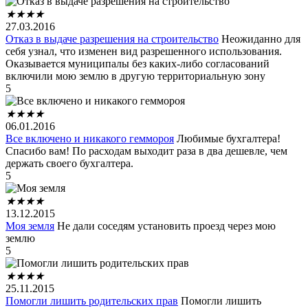
★
★
★
★
27.03.2016
Отказ в выдаче разрешения на строительство
Неожиданно для
себя узнал, что изменен вид разрешенного использования.
Оказывается муниципалы без каких-либо согласований
включили мою землю в другую территориальную зону
5
★
★
★
★
06.01.2016
Все включено и никакого геммороя
Любимые бухгалтера!
Спасибо вам! По расходам выходит раза в два дешевле, чем
держать своего бухгалтера.
5
★
★
★
★
13.12.2015
Моя земля
Не дали соседям установить проезд через мою
землю
5
★
★
★
★
25.11.2015
Помогли лишить родительских прав
Помогли лишить