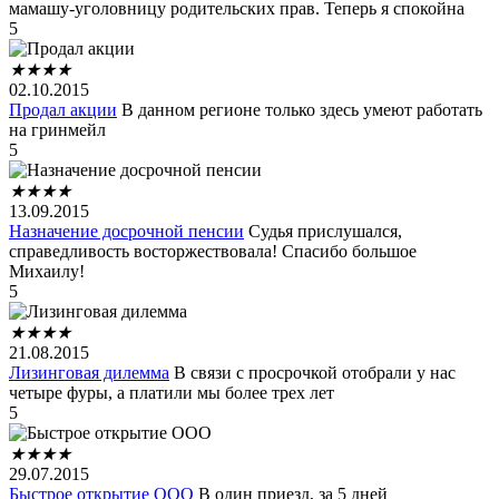
мамашу-уголовницу родительских прав. Теперь я спокойна
5
★
★
★
★
02.10.2015
Продал акции
В данном регионе только здесь умеют работать
на гринмейл
5
★
★
★
★
13.09.2015
Назначение досрочной пенсии
Судья прислушался,
справедливость восторжествовала! Спасибо большое
Михаилу!
5
★
★
★
★
21.08.2015
Лизинговая дилемма
В связи с просрочкой отобрали у нас
четыре фуры, а платили мы более трех лет
5
★
★
★
★
29.07.2015
Быстрое открытие ООО
В один приезд, за 5 дней