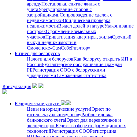
аренду
Постановка, снятие жилья с
учета
Урегулирование споров с
застройщиками
Сопровождение сделок с
недвижимостью
Юридическая проверка
недвижимости
Выдел долей в натуре
Узаконивание
построек
Оформление земельных
участков
Приватизация квартиры, жилья
Срочный
выкуп недвижимости в
Cмоленске
«СамСебеРиэлтор»
Бизнес для белорусов
Налоги для белорусов
Как белорусу открыть ИП в
России
Бухгалтерское обслуживание граждан
РБ
Регистрация ООО с белорусскими
учредителями
Таможенная статистика
Консультация
Юридические услуги
Цены на юридические услуги
Юрист по
интеллектуальному праву
Разблокировка
банковского счета
Юрист для перевозчиков и
экспедиторов
Юрист в сфере информационных
технологий
Регистрация ООО
Регистрация
ИП
Регистрация и защита товарного