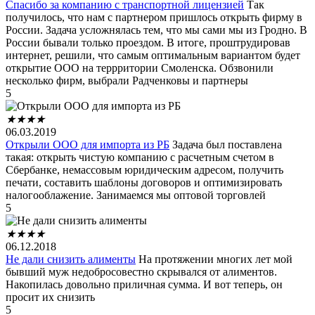
Спасибо за компанию с транспортной лицензией
Так
получилось, что нам с партнером пришлось открыть фирму в
России. Задача усложнялась тем, что мы сами мы из Гродно. В
России бывали только проездом. В итоге, проштрудировав
интернет, решили, что самым оптимальным вариантом будет
открытие ООО на террритории Смоленска. Обзвонили
несколько фирм, выбрали Радченковы и партнеры
5
★
★
★
★
06.03.2019
Открыли ООО для импорта из РБ
Задача был поставлена
такая: открыть чистую компанию с расчетным счетом в
Сбербанке, немассовым юридическим адресом, получить
печати, составить шаблоны договоров и оптимизировать
налогооблажение. Занимаемся мы оптовой торговлей
5
★
★
★
★
06.12.2018
Не дали снизить алименты
На протяжении многих лет мой
бывший муж недобросовестно скрывался от алиментов.
Накопилась довольно приличная сумма. И вот теперь, он
просит их снизить
5