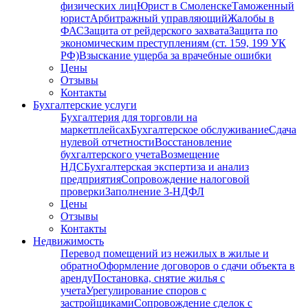
физических лиц
Юрист в Смоленске
Таможенный
юрист
Арбитражный управляющий
Жалобы в
ФАС
Защита от рейдерского захвата
Защита по
экономическим преступлениям (ст. 159, 199 УК
РФ)
Взыскание ущерба за врачебные ошибки
Цены
Отзывы
Контакты
Бухгалтерские услуги
Бухгалтерия для торговли на
маркетплейсах
Бухгалтерское обслуживание
Сдача
нулевой отчетности
Восстановление
бухгалтерского учета
Возмещение
НДС
Бухгалтерская экспертиза и анализ
предприятия
Сопровождение налоговой
проверки
Заполнение 3-НДФЛ
Цены
Отзывы
Контакты
Недвижимость
Перевод помещений из нежилых в жилые и
обратно
Оформление договоров о сдачи объекта в
аренду
Постановка, снятие жилья с
учета
Урегулирование споров с
застройщиками
Сопровождение сделок с