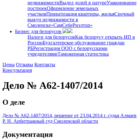
недвижимости
Выдел долей в натуре
Узаконивание
построек
Оформление земельных
участков
Приватизация квартиры, жилья
Срочный
выкуп недвижимости в
Cмоленске
«СамСебеРиэлтор»
Бизнес для белорусов
Налоги для белорусов
Как белорусу открыть ИП в
России
Бухгалтерское обслуживание граждан
РБ
Регистрация ООО с белорусскими
учредителями
Таможенная статистика
Цены
Отзывы
Контакты
Консультация
Дело № А62-1407/2014
О деле
Дело № А62-1407/2014, решение от 23.04.2014 г. судья Алмаев
Р. Н. Арбитражный суд Смоленской области
Документация