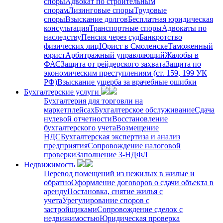
споры
Адвокат по строительным
спорам
Лизинговые споры
Трудовые
споры
Взыскание долгов
Бесплатная юридическая
консультация
Транспортные споры
Адвокаты по
наследству
Пенсия через суд
Банкротство
физических лиц
Юрист в Смоленске
Таможенный
юрист
Арбитражный управляющий
Жалобы в
ФАС
Защита от рейдерского захвата
Защита по
экономическим преступлениям (ст. 159, 199 УК
РФ)
Взыскание ущерба за врачебные ошибки
Бухгалтерские услуги
Бухгалтерия для торговли на
маркетплейсах
Бухгалтерское обслуживание
Сдача
нулевой отчетности
Восстановление
бухгалтерского учета
Возмещение
НДС
Бухгалтерская экспертиза и анализ
предприятия
Сопровождение налоговой
проверки
Заполнение 3-НДФЛ
Недвижимость
Перевод помещений из нежилых в жилые и
обратно
Оформление договоров о сдачи объекта в
аренду
Постановка, снятие жилья с
учета
Урегулирование споров с
застройщиками
Сопровождение сделок с
недвижимостью
Юридическая проверка