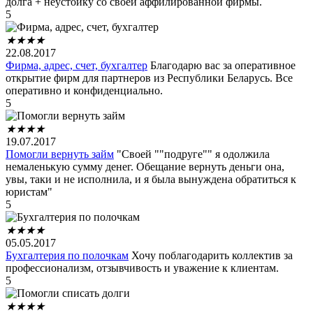
долга + неустойку со своей аффилированной фирмы.
5
★
★
★
★
22.08.2017
Фирма, адрес, счет, бухгалтер
Благодарю вас за оперативное
открытие фирм для партнеров из Республики Беларусь. Все
оперативно и конфиденциально.
5
★
★
★
★
19.07.2017
Помогли вернуть займ
"Своей ""подруге"" я одолжила
немаленькую сумму денег. Обещание вернуть деньги она,
увы, таки и не исполнила, и я была вынуждена обратиться к
юристам"
5
★
★
★
★
05.05.2017
Бухгалтерия по полочкам
Хочу поблагодарить коллектив за
профессионализм, отзывчивость и уважение к клиентам.
5
★
★
★
★