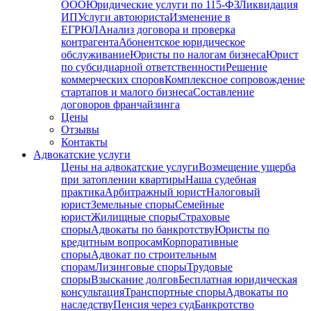
ООО
Юридические услуги по 115-ФЗ
Ликвидация
ИП
Услуги автоюриста
Изменение в
ЕГРЮЛ
Анализ договора и проверка
контрагента
Абонентское юридическое
обслуживание
Юристы по налогам бизнеса
Юрист
по субсидиарной ответственности
Решение
коммерческих споров
Комплексное сопровождение
стартапов и малого бизнеса
Составление
договоров франчайзинга
Цены
Отзывы
Контакты
Адвокатские услуги
Цены на адвокатские услуги
Возмещение ущерба
при затоплении квартиры
Наша судебная
практика
Арбитражный юрист
Налоговый
юрист
Земельные споры
Семейные
юрист
Жилищные споры
Страховые
споры
Адвокаты по банкротству
Юристы по
кредитным вопросам
Корпоративные
споры
Адвокат по строительным
спорам
Лизинговые споры
Трудовые
споры
Взыскание долгов
Бесплатная юридическая
консультация
Транспортные споры
Адвокаты по
наследству
Пенсия через суд
Банкротство