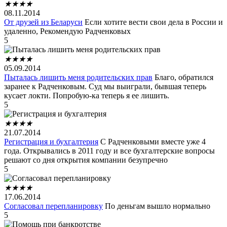
★
★
★
★
08.11.2014
От друзей из Беларуси
Если хотите вести свои дела в России и
удаленно, Рекомендую Радченковых
5
★
★
★
★
05.09.2014
Пыталась лишить меня родительских прав
Благо, обратился
заранее к Радченковым. Суд мы выиграли, бывшая теперь
кусает локти. Попробую-ка теперь я ее лишить.
5
★
★
★
★
21.07.2014
Регистрация и бухгалтерия
С Радченковыми вместе уже 4
года. Открывались в 2011 году и все бухгалтерские вопросы
решают со дня открытия компании безупречно
5
★
★
★
★
17.06.2014
Согласовал перепланировку
По деньгам вышло нормально
5