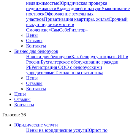
недвижимостью
Юридическая проверка
недвижимости
Выдел долей в натуре
Узаконивание
построек
Оформление земельных
участков
Приватизация квартиры, жилья
Срочный
выкуп недвижимости в
Cмоленске
«СамСебеРиэлтор»
Цены
Отзывы
Контакты
Бизнес для белорусов
Налоги для белорусов
Как белорусу открыть ИП в
России
Бухгалтерское обслуживание граждан
РБ
Регистрация ООО с белорусскими
учредителями
Таможенная статистика
Цены
Отзывы
Контакты
Цены
Отзывы
Контакты
Голосов: 36
Юридические услуги
Цены на юридические услуги
Юрист по