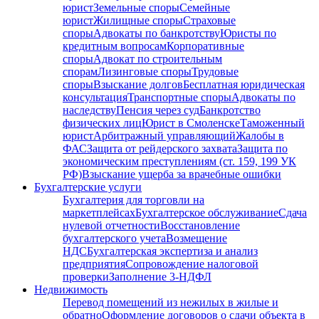
юрист
Земельные споры
Семейные
юрист
Жилищные споры
Страховые
споры
Адвокаты по банкротству
Юристы по
кредитным вопросам
Корпоративные
споры
Адвокат по строительным
спорам
Лизинговые споры
Трудовые
споры
Взыскание долгов
Бесплатная юридическая
консультация
Транспортные споры
Адвокаты по
наследству
Пенсия через суд
Банкротство
физических лиц
Юрист в Смоленске
Таможенный
юрист
Арбитражный управляющий
Жалобы в
ФАС
Защита от рейдерского захвата
Защита по
экономическим преступлениям (ст. 159, 199 УК
РФ)
Взыскание ущерба за врачебные ошибки
Бухгалтерские услуги
Бухгалтерия для торговли на
маркетплейсах
Бухгалтерское обслуживание
Сдача
нулевой отчетности
Восстановление
бухгалтерского учета
Возмещение
НДС
Бухгалтерская экспертиза и анализ
предприятия
Сопровождение налоговой
проверки
Заполнение 3-НДФЛ
Недвижимость
Перевод помещений из нежилых в жилые и
обратно
Оформление договоров о сдачи объекта в