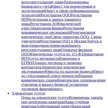
интеллектуальному праву
Разблокировка
банковского счета
Юрист для перевозчиков и
экспедиторов
Юрист в сфере информационных
технологий
Регистрация ООО
Регистрация
ИП
Регистрация и защита товарного
знака
Регистрация АО
Юридический
адрес
Ликвидация фирмы
Регистрация
некоммерческих организаций
Реорганизация
юридических лиц
Смена директора ООО. Смена
учредителя
Регистрация ООО в Москве
Допуск к
международным перевозкам
Защита
интеллектуальных прав
Открытие филиала
ООО
Юридические услуги по 115-ФЗ
Ликвидация
ИП
Услуги автоюриста
Изменение в
ЕГРЮЛ
Анализ договора и проверка
контрагента
Абонентское юридическое
обслуживание
Юристы по налогам бизнеса
Юрист
по субсидиарной ответственности
Решение
коммерческих споров
Комплексное сопровождение
стартапов и малого бизнеса
Составление
договоров франчайзинга
Адвокатские услуги
Цены на адвокатские услуги
Возмещение ущерба
при затоплении квартиры
Наша судебная
практика
Арбитражный юрист
Налоговый