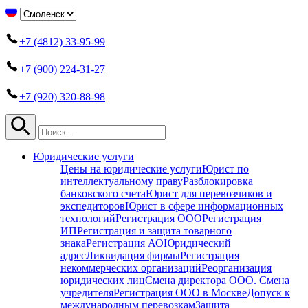
+7 (4812) 33-95-99
+7 (900) 224-31-27
+7 (920) 320-88-98
Юридические услуги
Цены на юридические услуги
Юрист по
интеллектуальному праву
Разблокировка
банковского счета
Юрист для перевозчиков и
экспедиторов
Юрист в сфере информационных
технологий
Регистрация ООО
Регистрация
ИП
Регистрация и защита товарного
знака
Регистрация АО
Юридический
адрес
Ликвидация фирмы
Регистрация
некоммерческих организаций
Реорганизация
юридических лиц
Смена директора ООО. Смена
учредителя
Регистрация ООО в Москве
Допуск к
международным перевозкам
Защита