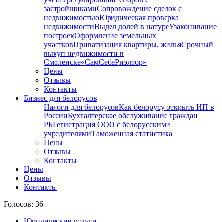
застройщиками
Сопровождение сделок с
недвижимостью
Юридическая проверка
недвижимости
Выдел долей в натуре
Узаконивание
построек
Оформление земельных
участков
Приватизация квартиры, жилья
Срочный
выкуп недвижимости в
Cмоленске
«СамСебеРиэлтор»
Цены
Отзывы
Контакты
Бизнес для белорусов
Налоги для белорусов
Как белорусу открыть ИП в
России
Бухгалтерское обслуживание граждан
РБ
Регистрация ООО с белорусскими
учредителями
Таможенная статистика
Цены
Отзывы
Контакты
Цены
Отзывы
Контакты
Голосов: 36
Юридические услуги