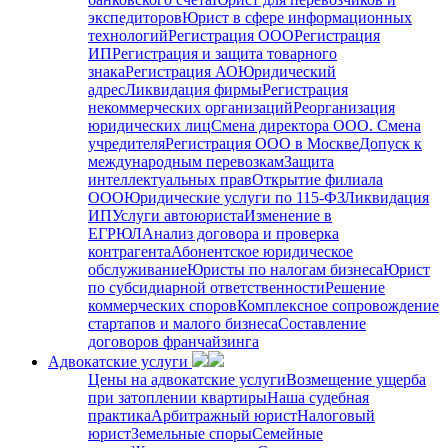
экспедиторов
Юрист в сфере информационных
технологий
Регистрация ООО
Регистрация
ИП
Регистрация и защита товарного
знака
Регистрация АО
Юридический
адрес
Ликвидация фирмы
Регистрация
некоммерческих организаций
Реорганизация
юридических лиц
Смена директора ООО. Смена
учредителя
Регистрация ООО в Москве
Допуск к
международным перевозкам
Защита
интеллектуальных прав
Открытие филиала
ООО
Юридические услуги по 115-ФЗ
Ликвидация
ИП
Услуги автоюриста
Изменение в
ЕГРЮЛ
Анализ договора и проверка
контрагента
Абонентское юридическое
обслуживание
Юристы по налогам бизнеса
Юрист
по субсидиарной ответственности
Решение
коммерческих споров
Комплексное сопровождение
стартапов и малого бизнеса
Составление
договоров франчайзинга
Адвокатские услуги
Цены на адвокатские услуги
Возмещение ущерба
при затоплении квартиры
Наша судебная
практика
Арбитражный юрист
Налоговый
юрист
Земельные споры
Семейные