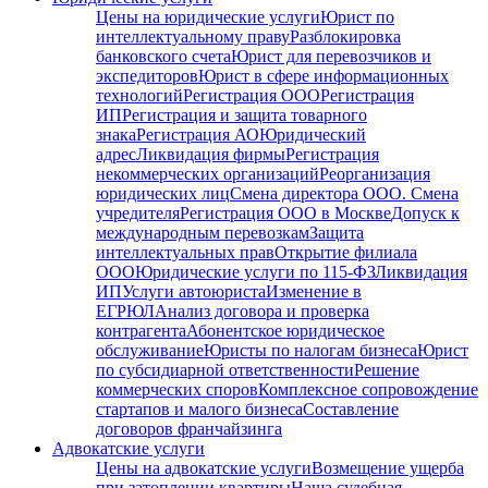
Цены на юридические услуги
Юрист по
интеллектуальному праву
Разблокировка
банковского счета
Юрист для перевозчиков и
экспедиторов
Юрист в сфере информационных
технологий
Регистрация ООО
Регистрация
ИП
Регистрация и защита товарного
знака
Регистрация АО
Юридический
адрес
Ликвидация фирмы
Регистрация
некоммерческих организаций
Реорганизация
юридических лиц
Смена директора ООО. Смена
учредителя
Регистрация ООО в Москве
Допуск к
международным перевозкам
Защита
интеллектуальных прав
Открытие филиала
ООО
Юридические услуги по 115-ФЗ
Ликвидация
ИП
Услуги автоюриста
Изменение в
ЕГРЮЛ
Анализ договора и проверка
контрагента
Абонентское юридическое
обслуживание
Юристы по налогам бизнеса
Юрист
по субсидиарной ответственности
Решение
коммерческих споров
Комплексное сопровождение
стартапов и малого бизнеса
Составление
договоров франчайзинга
Адвокатские услуги
Цены на адвокатские услуги
Возмещение ущерба
при затоплении квартиры
Наша судебная