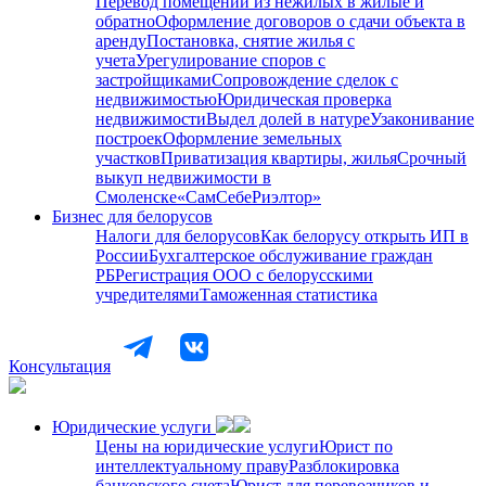
Перевод помещений из нежилых в жилые и
обратно
Оформление договоров о сдачи объекта в
аренду
Постановка, снятие жилья с
учета
Урегулирование споров с
застройщиками
Сопровождение сделок с
недвижимостью
Юридическая проверка
недвижимости
Выдел долей в натуре
Узаконивание
построек
Оформление земельных
участков
Приватизация квартиры, жилья
Срочный
выкуп недвижимости в
Cмоленске
«СамСебеРиэлтор»
Бизнес для белорусов
Налоги для белорусов
Как белорусу открыть ИП в
России
Бухгалтерское обслуживание граждан
РБ
Регистрация ООО с белорусскими
учредителями
Таможенная статистика
Консультация
Юридические услуги
Цены на юридические услуги
Юрист по
интеллектуальному праву
Разблокировка
банковского счета
Юрист для перевозчиков и