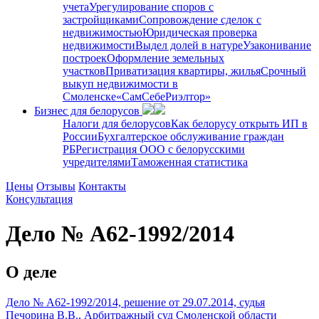
учета
Урегулирование споров с
застройщиками
Сопровождение сделок с
недвижимостью
Юридическая проверка
недвижимости
Выдел долей в натуре
Узаконивание
построек
Оформление земельных
участков
Приватизация квартиры, жилья
Срочный
выкуп недвижимости в
Cмоленске
«СамСебеРиэлтор»
Бизнес для белорусов
Налоги для белорусов
Как белорусу открыть ИП в
России
Бухгалтерское обслуживание граждан
РБ
Регистрация ООО с белорусскими
учредителями
Таможенная статистика
Цены
Отзывы
Контакты
Консультация
Дело № А62-1992/2014
О деле
Дело № А62-1992/2014, решение от 29.07.2014, судья
Печорина В.В., Арбитражный суд Смоленской области