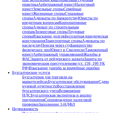
практика
Арбитражный юрист
Налоговый
юрист
Земельные споры
Семейные
юрист
Жилищные споры
Страховые
споры
Адвокаты по банкротству
Юристы по
кредитным вопросам
Корпоративные
споры
Адвокат по строительным
спорам
Лизинговые споры
Трудовые
споры
Взыскание долгов
Бесплатная юридическая
консультация
Транспортные споры
Адвокаты по
наследству
Пенсия через суд
Банкротство
физических лиц
Юрист в Смоленске
Таможенный
юрист
Арбитражный управляющий
Жалобы в
ФАС
Защита от рейдерского захвата
Защита по
экономическим преступлениям (ст. 159, 199 УК
РФ)
Взыскание ущерба за врачебные ошибки
Бухгалтерские услуги
Бухгалтерия для торговли на
маркетплейсах
Бухгалтерское обслуживание
Сдача
нулевой отчетности
Восстановление
бухгалтерского учета
Возмещение
НДС
Бухгалтерская экспертиза и анализ
предприятия
Сопровождение налоговой
проверки
Заполнение 3-НДФЛ
Недвижимость