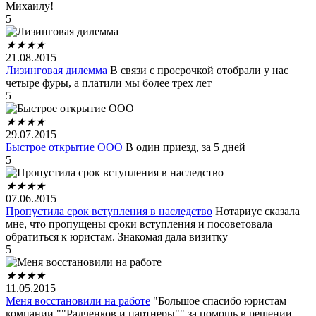
Михаилу!
5
★
★
★
★
21.08.2015
Лизинговая дилемма
В связи с просрочкой отобрали у нас
четыре фуры, а платили мы более трех лет
5
★
★
★
★
29.07.2015
Быстрое открытие ООО
В один приезд, за 5 дней
5
★
★
★
★
07.06.2015
Пропустила срок вступления в наследство
Нотариус сказала
мне, что пропущены сроки вступления и посоветовала
обратиться к юристам. Знакомая дала визитку
5
★
★
★
★
11.05.2015
Меня восстановили на работе
"Большое спасибо юристам
компании ""Радченков и партнеры"" за помощь в решении