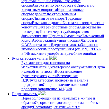
юрист
Жилищные споры
Страховые
споры
Адвокаты по банкротству
Юристы по
кредитным вопросам
Корпоративные
споры
Адвокат по строительным
спорам
Лизинговые споры
Трудовые
споры
Взыскание долгов
Бесплатная юридическая
консультация
Транспортные споры
Адвокаты по
наследству
Пенсия через суд
Банкротство
физических лиц
Юрист в Смоленске
Таможенный
юрист
Арбитражный управляющий
Жалобы в
ФАС
Защита от рейдерского захвата
Защита по
экономическим преступлениям (ст. 159, 199 УК
РФ)
Взыскание ущерба за врачебные ошибки
Бухгалтерские услуги
Бухгалтерия для торговли на
маркетплейсах
Бухгалтерское обслуживание
Сдача
нулевой отчетности
Восстановление
бухгалтерского учета
Возмещение
НДС
Бухгалтерская экспертиза и анализ
предприятия
Сопровождение налоговой
проверки
Заполнение 3-НДФЛ
Недвижимость
Перевод помещений из нежилых в жилые и
обратно
Оформление договоров о сдачи объекта в
аренду
Постановка, снятие жилья с