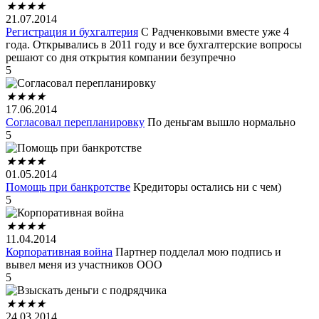
★
★
★
★
21.07.2014
Регистрация и бухгалтерия
С Радченковыми вместе уже 4
года. Открывались в 2011 году и все бухгалтерские вопросы
решают со дня открытия компании безупречно
5
★
★
★
★
17.06.2014
Согласовал перепланировку
По деньгам вышло нормально
5
★
★
★
★
01.05.2014
Помощь при банкротстве
Кредиторы остались ни с чем)
5
★
★
★
★
11.04.2014
Корпоративная война
Партнер подделал мою подпись и
вывел меня из участников ООО
5
★
★
★
★
24.03.2014