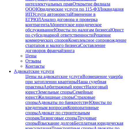
интеллектуальных прав
Открытие филиала
ООО
Юридические услуги по 115-ФЗ
Ликвидация
ИП
Услуги автоюриста
Изменение в
ЕГРЮЛ
Анализ договора и проверка
контрагента
Абонентское юридическое
обслуживание
Юристы по налогам бизнеса
Юрист
по субсидиарной ответственности
Решение
коммерческих споров
Комплексное сопровождение
стартапов и малого бизнеса
Составление
договоров франчайзинга
Цены
Отзывы
Контакты
Адвокатские услуги
Цены на адвокатские услуги
Возмещение ущерба
при затоплении квартиры
Наша судебная
практика
Арбитражный юрист
Налоговый
юрист
Земельные споры
Семейные
юрист
Жилищные споры
Страховые
споры
Адвокаты по банкротству
Юристы по
кредитным вопросам
Корпоративные
споры
Адвокат по строительным
спорам
Лизинговые споры
Трудовые
споры
Взыскание долгов
Бесплатная юридическая
консультация
Транспортные споры
Адвокаты по