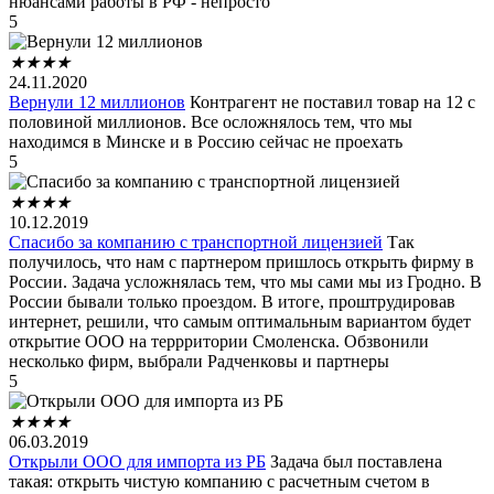
нюансами работы в РФ - непросто
5
★
★
★
★
24.11.2020
Вернули 12 миллионов
Контрагент не поставил товар на 12 с
половиной миллионов. Все осложнялось тем, что мы
находимся в Минске и в Россию сейчас не проехать
5
★
★
★
★
10.12.2019
Спасибо за компанию с транспортной лицензией
Так
получилось, что нам с партнером пришлось открыть фирму в
России. Задача усложнялась тем, что мы сами мы из Гродно. В
России бывали только проездом. В итоге, проштрудировав
интернет, решили, что самым оптимальным вариантом будет
открытие ООО на террритории Смоленска. Обзвонили
несколько фирм, выбрали Радченковы и партнеры
5
★
★
★
★
06.03.2019
Открыли ООО для импорта из РБ
Задача был поставлена
такая: открыть чистую компанию с расчетным счетом в