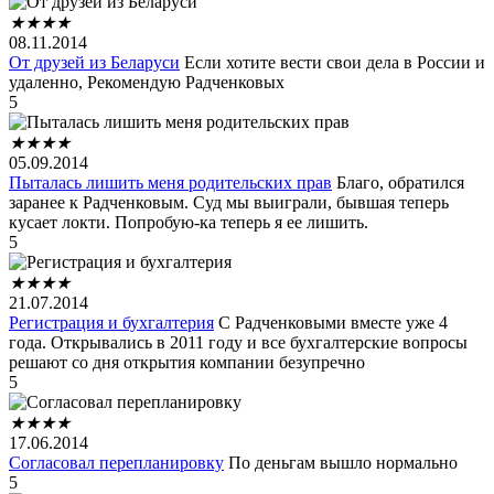
★
★
★
★
08.11.2014
От друзей из Беларуси
Если хотите вести свои дела в России и
удаленно, Рекомендую Радченковых
5
★
★
★
★
05.09.2014
Пыталась лишить меня родительских прав
Благо, обратился
заранее к Радченковым. Суд мы выиграли, бывшая теперь
кусает локти. Попробую-ка теперь я ее лишить.
5
★
★
★
★
21.07.2014
Регистрация и бухгалтерия
С Радченковыми вместе уже 4
года. Открывались в 2011 году и все бухгалтерские вопросы
решают со дня открытия компании безупречно
5
★
★
★
★
17.06.2014
Согласовал перепланировку
По деньгам вышло нормально
5