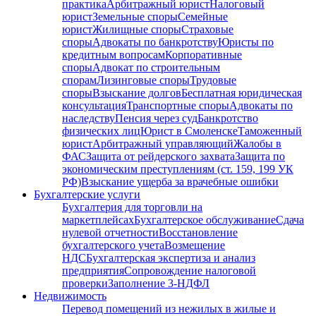
практика
Арбитражный юрист
Налоговый
юрист
Земельные споры
Семейные
юрист
Жилищные споры
Страховые
споры
Адвокаты по банкротству
Юристы по
кредитным вопросам
Корпоративные
споры
Адвокат по строительным
спорам
Лизинговые споры
Трудовые
споры
Взыскание долгов
Бесплатная юридическая
консультация
Транспортные споры
Адвокаты по
наследству
Пенсия через суд
Банкротство
физических лиц
Юрист в Смоленске
Таможенный
юрист
Арбитражный управляющий
Жалобы в
ФАС
Защита от рейдерского захвата
Защита по
экономическим преступлениям (ст. 159, 199 УК
РФ)
Взыскание ущерба за врачебные ошибки
Бухгалтерские услуги
Бухгалтерия для торговли на
маркетплейсах
Бухгалтерское обслуживание
Сдача
нулевой отчетности
Восстановление
бухгалтерского учета
Возмещение
НДС
Бухгалтерская экспертиза и анализ
предприятия
Сопровождение налоговой
проверки
Заполнение 3-НДФЛ
Недвижимость
Перевод помещений из нежилых в жилые и