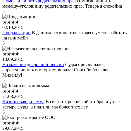
Помогли лишить родительских прав
Помогли лишить
мамашу-уголовницу родительских прав. Теперь я спокойна
5
★
★
★
★
02.10.2015
Продал акции
В данном регионе только здесь умеют работать
на гринмейл
5
★
★
★
★
13.09.2015
Назначение досрочной пенсии
Судья прислушался,
справедливость восторжествовала! Спасибо большое
Михаилу!
5
★
★
★
★
21.08.2015
Лизинговая дилемма
В связи с просрочкой отобрали у нас
четыре фуры, а платили мы более трех лет
5
★
★
★
★
29.07.2015