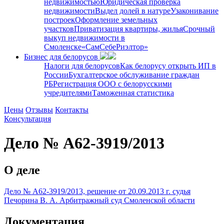
недвижимостью
Юридическая проверка
недвижимости
Выдел долей в натуре
Узаконивание
построек
Оформление земельных
участков
Приватизация квартиры, жилья
Срочный
выкуп недвижимости в
Cмоленске
«СамСебеРиэлтор»
Бизнес для белорусов
Налоги для белорусов
Как белорусу открыть ИП в
России
Бухгалтерское обслуживание граждан
РБ
Регистрация ООО с белорусскими
учредителями
Таможенная статистика
Цены
Отзывы
Контакты
Консультация
Дело № А62-3919/2013
О деле
Дело № А62-3919/2013, решение от 20.09.2013 г. судья
Печорина В. А. Арбитражный суд Смоленской области
Документация