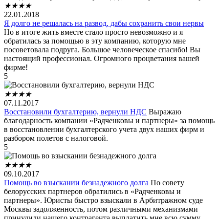
★
★
★
★
22.01.2018
Я долго не решалась на развод, дабы сохранить свои нервы
Но в итоге жить вместе стало просто невозможно и я
обратилась за помощью в эту компанию, которую мне
посоветовала подруга. Большое человеческое спасибо! Вы
настоящий профессионал. Огромного процветания вашей
фирме!
5
★
★
★
★
07.11.2017
Восстановили бухгалтерию, вернули НДС
Выражаю
благодарность компании «Радченковы и партнеры» за помощь
в восстановлении бухгалтерского учета двух наших фирм и
разбором полетов с налоговой.
5
★
★
★
★
09.10.2017
Помощь во взыскании безнадежного долга
По совету
белорусских партнеров обратились в «Радченковы и
партнеры». Юристы быстро взыскали в Арбитражном суде
Москвы задолженность, потом различными механизмами
принудили нашего контрагента выплатить мне всю сумму