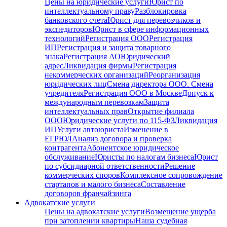
Цены на юридические услуги
Юрист по
интеллектуальному праву
Разблокировка
банковского счета
Юрист для перевозчиков и
экспедиторов
Юрист в сфере информационных
технологий
Регистрация ООО
Регистрация
ИП
Регистрация и защита товарного
знака
Регистрация АО
Юридический
адрес
Ликвидация фирмы
Регистрация
некоммерческих организаций
Реорганизация
юридических лиц
Смена директора ООО. Смена
учредителя
Регистрация ООО в Москве
Допуск к
международным перевозкам
Защита
интеллектуальных прав
Открытие филиала
ООО
Юридические услуги по 115-ФЗ
Ликвидация
ИП
Услуги автоюриста
Изменение в
ЕГРЮЛ
Анализ договора и проверка
контрагента
Абонентское юридическое
обслуживание
Юристы по налогам бизнеса
Юрист
по субсидиарной ответственности
Решение
коммерческих споров
Комплексное сопровождение
стартапов и малого бизнеса
Составление
договоров франчайзинга
Адвокатские услуги
Цены на адвокатские услуги
Возмещение ущерба
при затоплении квартиры
Наша судебная