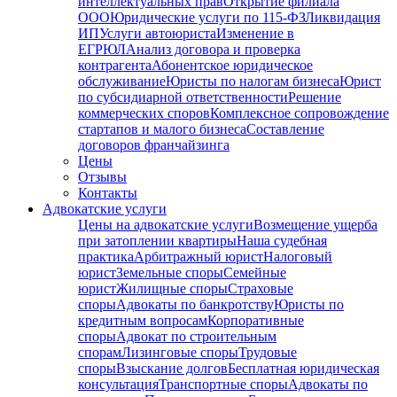
интеллектуальных прав
Открытие филиала
ООО
Юридические услуги по 115-ФЗ
Ликвидация
ИП
Услуги автоюриста
Изменение в
ЕГРЮЛ
Анализ договора и проверка
контрагента
Абонентское юридическое
обслуживание
Юристы по налогам бизнеса
Юрист
по субсидиарной ответственности
Решение
коммерческих споров
Комплексное сопровождение
стартапов и малого бизнеса
Составление
договоров франчайзинга
Цены
Отзывы
Контакты
Адвокатские услуги
Цены на адвокатские услуги
Возмещение ущерба
при затоплении квартиры
Наша судебная
практика
Арбитражный юрист
Налоговый
юрист
Земельные споры
Семейные
юрист
Жилищные споры
Страховые
споры
Адвокаты по банкротству
Юристы по
кредитным вопросам
Корпоративные
споры
Адвокат по строительным
спорам
Лизинговые споры
Трудовые
споры
Взыскание долгов
Бесплатная юридическая
консультация
Транспортные споры
Адвокаты по