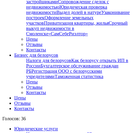
застройщиками
Сопровождение сделок с
недвижимостью
Юридическая проверка
недвижимости
Выдел долей в натуре
Узаконивание
построек
Оформление земельных
участков
Приватизация квартиры, жилья
Срочный
выкуп недвижимости в
Cмоленске
«СамСебеРиэлтор»
Цены
Отзывы
Контакты
Бизнес для белорусов
Налоги для белорусов
Как белорусу открыть ИП в
России
Бухгалтерское обслуживание граждан
РБ
Регистрация ООО с белорусскими
учредителями
Таможенная статистика
Цены
Отзывы
Контакты
Цены
Отзывы
Контакты
Голосов: 36
Юридические услуги