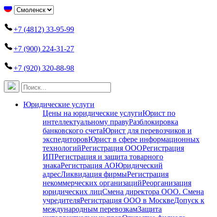
+7 (4812) 33-95-99
+7 (900) 224-31-27
+7 (920) 320-88-98
Юридические услуги
Цены на юридические услуги
Юрист по
интеллектуальному праву
Разблокировка
банковского счета
Юрист для перевозчиков и
экспедиторов
Юрист в сфере информационных
технологий
Регистрация ООО
Регистрация
ИП
Регистрация и защита товарного
знака
Регистрация АО
Юридический
адрес
Ликвидация фирмы
Регистрация
некоммерческих организаций
Реорганизация
юридических лиц
Смена директора ООО. Смена
учредителя
Регистрация ООО в Москве
Допуск к
международным перевозкам
Защита