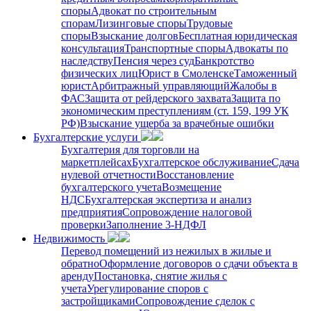
споры
Адвокат по строительным
спорам
Лизинговые споры
Трудовые
споры
Взыскание долгов
Бесплатная юридическая
консультация
Транспортные споры
Адвокаты по
наследству
Пенсия через суд
Банкротство
физических лиц
Юрист в Смоленске
Таможенный
юрист
Арбитражный управляющий
Жалобы в
ФАС
Защита от рейдерского захвата
Защита по
экономическим преступлениям (ст. 159, 199 УК
РФ)
Взыскание ущерба за врачебные ошибки
Бухгалтерские услуги
Бухгалтерия для торговли на
маркетплейсах
Бухгалтерское обслуживание
Сдача
нулевой отчетности
Восстановление
бухгалтерского учета
Возмещение
НДС
Бухгалтерская экспертиза и анализ
предприятия
Сопровождение налоговой
проверки
Заполнение 3-НДФЛ
Недвижимость
Перевод помещений из нежилых в жилые и
обратно
Оформление договоров о сдачи объекта в
аренду
Постановка, снятие жилья с
учета
Урегулирование споров с
застройщиками
Сопровождение сделок с