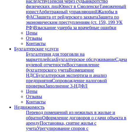
наследству
Пенсия через суд
Банкротство
физических лиц
Юрист в Смоленске
Таможенный
юрист
Арбитражный управляющий
Жалобы в
ФАС
Защита от рейдерского захвата
Защита по
экономическим преступлениям (ст. 159, 199 УК
РФ)
Взыскание ущерба за врачебные ошибки
Цены
Отзывы
Контакты
Бухгалтерские услуги
Бухгалтерия для торговли на
маркетплейсах
Бухгалтерское обслуживание
Сдача
нулевой отчетности
Восстановление
бухгалтерского учета
Возмещение
НДС
Бухгалтерская экспертиза и анализ
предприятия
Сопровождение налоговой
проверки
Заполнение 3-НДФЛ
Цены
Отзывы
Контакты
Недвижимость
Перевод помещений из нежилых в жилые и
обратно
Оформление договоров о сдачи объекта в
аренду
Постановка, снятие жилья с
учета
Урегулирование споров с