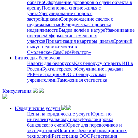
обратно
Оформление договоров о сдачи объекта в
аренду
Постановка, снятие жилья с
учета
Урегулирование споров с
застройщиками
Сопровождение сделок с
недвижимостью
Юридическая проверка
недвижимости
Выдел долей в натуре
Узаконивание
построек
Оформление земельных
участков
Приватизация квартиры, жилья
Срочный
выкуп недвижимости в
Cмоленске
«СамСебеРиэлтор»
Бизнес для белорусов
Налоги для белорусов
Как белорусу открыть ИП в
России
Бухгалтерское обслуживание граждан
РБ
Регистрация ООО с белорусскими
учредителями
Таможенная статистика
Консультация
Юридические услуги
Цены на юридические услуги
Юрист по
интеллектуальному праву
Разблокировка
банковского счета
Юрист для перевозчиков и
экспедиторов
Юрист в сфере информационных
технологий
Регистрация ООО
Регистрация