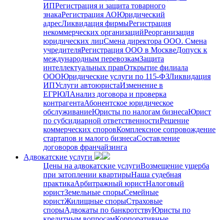
ИП
Регистрация и защита товарного
знака
Регистрация АО
Юридический
адрес
Ликвидация фирмы
Регистрация
некоммерческих организаций
Реорганизация
юридических лиц
Смена директора ООО. Смена
учредителя
Регистрация ООО в Москве
Допуск к
международным перевозкам
Защита
интеллектуальных прав
Открытие филиала
ООО
Юридические услуги по 115-ФЗ
Ликвидация
ИП
Услуги автоюриста
Изменение в
ЕГРЮЛ
Анализ договора и проверка
контрагента
Абонентское юридическое
обслуживание
Юристы по налогам бизнеса
Юрист
по субсидиарной ответственности
Решение
коммерческих споров
Комплексное сопровождение
стартапов и малого бизнеса
Составление
договоров франчайзинга
Адвокатские услуги
Цены на адвокатские услуги
Возмещение ущерба
при затоплении квартиры
Наша судебная
практика
Арбитражный юрист
Налоговый
юрист
Земельные споры
Семейные
юрист
Жилищные споры
Страховые
споры
Адвокаты по банкротству
Юристы по
кредитным вопросам
Корпоративные