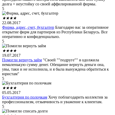
долга + неустойку со своей аффилированной фирмы.
5
★
★
★
★
22.08.2017
Фирма, адрес, счет, бухгалтер
Благодарю вас за оперативное
открытие фирм для партнеров из Республики Беларусь. Все
оперативно и конфиденциально.
5
★
★
★
★
19.07.2017
Помогли вернуть займ
"Своей ""подруге"" я одолжила
немаленькую сумму денег. Обещание вернуть деньги она,
увы, таки и не исполнила, и я была вынуждена обратиться к
юристам"
5
★
★
★
★
05.05.2017
Бухгалтерия по полочкам
Хочу поблагодарить коллектив за
профессионализм, отзывчивость и уважение к клиентам.
5