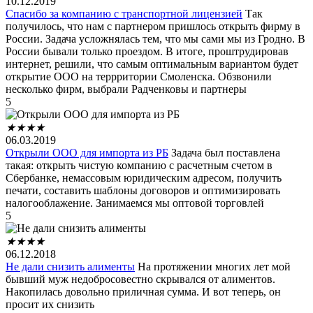
10.12.2019
Спасибо за компанию с транспортной лицензией
Так
получилось, что нам с партнером пришлось открыть фирму в
России. Задача усложнялась тем, что мы сами мы из Гродно. В
России бывали только проездом. В итоге, проштрудировав
интернет, решили, что самым оптимальным вариантом будет
открытие ООО на террритории Смоленска. Обзвонили
несколько фирм, выбрали Радченковы и партнеры
5
★
★
★
★
06.03.2019
Открыли ООО для импорта из РБ
Задача был поставлена
такая: открыть чистую компанию с расчетным счетом в
Сбербанке, немассовым юридическим адресом, получить
печати, составить шаблоны договоров и оптимизировать
налогооблажение. Занимаемся мы оптовой торговлей
5
★
★
★
★
06.12.2018
Не дали снизить алименты
На протяжении многих лет мой
бывший муж недобросовестно скрывался от алиментов.
Накопилась довольно приличная сумма. И вот теперь, он
просит их снизить