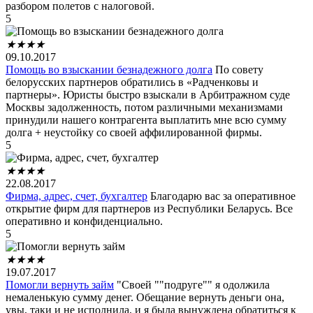
разбором полетов с налоговой.
5
★
★
★
★
09.10.2017
Помощь во взыскании безнадежного долга
По совету
белорусских партнеров обратились в «Радченковы и
партнеры». Юристы быстро взыскали в Арбитражном суде
Москвы задолженность, потом различными механизмами
принудили нашего контрагента выплатить мне всю сумму
долга + неустойку со своей аффилированной фирмы.
5
★
★
★
★
22.08.2017
Фирма, адрес, счет, бухгалтер
Благодарю вас за оперативное
открытие фирм для партнеров из Республики Беларусь. Все
оперативно и конфиденциально.
5
★
★
★
★
19.07.2017
Помогли вернуть займ
"Своей ""подруге"" я одолжила
немаленькую сумму денег. Обещание вернуть деньги она,
увы, таки и не исполнила, и я была вынуждена обратиться к