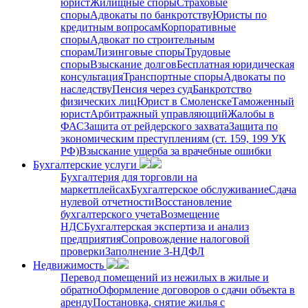
юрист
Жилищные споры
Страховые
споры
Адвокаты по банкротству
Юристы по
кредитным вопросам
Корпоративные
споры
Адвокат по строительным
спорам
Лизинговые споры
Трудовые
споры
Взыскание долгов
Бесплатная юридическая
консультация
Транспортные споры
Адвокаты по
наследству
Пенсия через суд
Банкротство
физических лиц
Юрист в Смоленске
Таможенный
юрист
Арбитражный управляющий
Жалобы в
ФАС
Защита от рейдерского захвата
Защита по
экономическим преступлениям (ст. 159, 199 УК
РФ)
Взыскание ущерба за врачебные ошибки
Бухгалтерские услуги
Бухгалтерия для торговли на
маркетплейсах
Бухгалтерское обслуживание
Сдача
нулевой отчетности
Восстановление
бухгалтерского учета
Возмещение
НДС
Бухгалтерская экспертиза и анализ
предприятия
Сопровождение налоговой
проверки
Заполнение 3-НДФЛ
Недвижимость
Перевод помещений из нежилых в жилые и
обратно
Оформление договоров о сдачи объекта в
аренду
Постановка, снятие жилья с