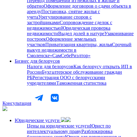
Перевод помещений из нежилых в жилые и
обратно
Оформление договоров о сдачи объекта в
аренду
Постановка, снятие жилья с
учета
Урегулирование споров с
застройщиками
Сопровождение сделок с
недвижимостью
Юридическая проверка
недвижимости
Выдел долей в натуре
Узаконивание
построек
Оформление земельных
участков
Приватизация квартиры, жилья
Срочный
выкуп недвижимости в
Cмоленске
«СамСебеРиэлтор»
Бизнес для белорусов
Налоги для белорусов
Как белорусу открыть ИП в
России
Бухгалтерское обслуживание граждан
РБ
Регистрация ООО с белорусскими
учредителями
Таможенная статистика
Консультация
Юридические услуги
Цены на юридические услуги
Юрист по
интеллектуальному праву
Разблокировка
банковского счета
Юрист для перевозчиков и