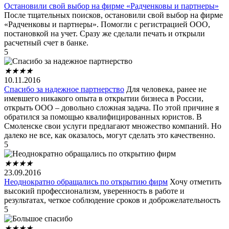
Остановили свой выбор на фирме «Радченковы и партнеры»
После тщательных поисков, остановили свой выбор на фирме
«Радченковы и партнеры». Помогли с регистрацией ООО,
постановкой на учет. Сразу же сделали печать и открыли
расчетный счет в банке.
5
★
★
★
★
10.11.2016
Спасибо за надежное партнерство
Для человека, ранее не
имевшего никакого опыта в открытии бизнеса в России,
открыть ООО – довольно сложная задача. По этой причине я
обратился за помощью квалифицированных юристов. В
Смоленске свои услуги предлагают множество компаний. Но
далеко не все, как оказалось, могут сделать это качественно.
5
★
★
★
★
23.09.2016
Неоднократно обращались по открытию фирм
Хочу отметить
высокий профессионализм, уверенность в работе и
результатах, четкое соблюдение сроков и доброжелательность
5
★
★
★
★