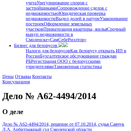
учета
Урегулирование споров с
застройщиками
Сопровождение сделок с
недвижимостью
Юридическая проверка
недвижимости
Выдел долей в натуре
Узаконивание
построек
Оформление земельных
участков
Приватизация квартиры, жилья
Срочный
выкуп недвижимости в
Cмоленске
«СамСебеРиэлтор»
Бизнес для белорусов
Налоги для белорусов
Как белорусу открыть ИП в
России
Бухгалтерское обслуживание граждан
РБ
Регистрация ООО с белорусскими
учредителями
Таможенная статистика
Цены
Отзывы
Контакты
Консультация
Дело № А62-4494/2014
О деле
Дело № А62-4494/2014, решение от 07.10.2014, судья Савчук
Л.А, Арбитражный суд Смоленской области