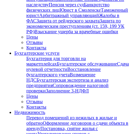
наследству
Пенсия через суд
Банкротство
физических лиц
Юрист в Смоленске
Таможенный
юрист
Арбитражный управляющий
Жалобы в
ФАС
Защита от рейдерского захвата
Защита по
экономическим преступлениям (ст. 159, 199 УК
РФ)
Взыскание ущерба за врачебные ошибки
Цены
Отзывы
Контакты
Бухгалтерские услуги
Бухгалтерия для торговли на
маркетплейсах
Бухгалтерское обслуживание
Сдача
нулевой отчетности
Восстановление
бухгалтерского учета
Возмещение
НДС
Бухгалтерская экспертиза и анализ
предприятия
Сопровождение налоговой
проверки
Заполнение 3-НДФЛ
Цены
Отзывы
Контакты
Недвижимость
Перевод помещений из нежилых в жилые и
обратно
Оформление договоров о сдачи объекта в
аренду
Постановка, снятие жилья с
учета
Урегулирование споров с