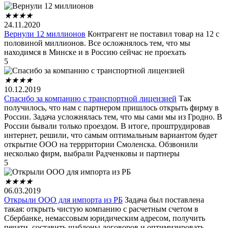
★
★
★
★
24.11.2020
Вернули 12 миллионов
Контрагент не поставил товар на 12 с
половиной миллионов. Все осложнялось тем, что мы
находимся в Минске и в Россию сейчас не проехать
5
★
★
★
★
10.12.2019
Спасибо за компанию с транспортной лицензией
Так
получилось, что нам с партнером пришлось открыть фирму в
России. Задача усложнялась тем, что мы сами мы из Гродно. В
России бывали только проездом. В итоге, проштрудировав
интернет, решили, что самым оптимальным вариантом будет
открытие ООО на террритории Смоленска. Обзвонили
несколько фирм, выбрали Радченковы и партнеры
5
★
★
★
★
06.03.2019
Открыли ООО для импорта из РБ
Задача был поставлена
такая: открыть чистую компанию с расчетным счетом в
Сбербанке, немассовым юридическим адресом, получить
печати, составить шаблоны договоров и оптимизировать