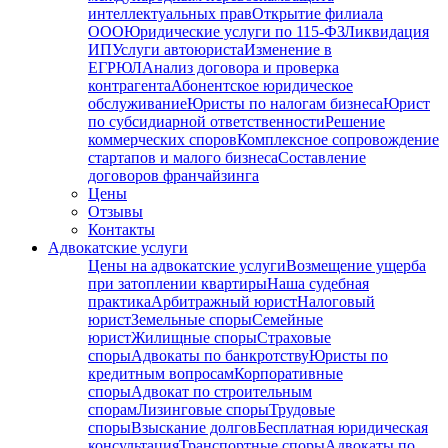
интеллектуальных прав
Открытие филиала
ООО
Юридические услуги по 115-ФЗ
Ликвидация
ИП
Услуги автоюриста
Изменение в
ЕГРЮЛ
Анализ договора и проверка
контрагента
Абонентское юридическое
обслуживание
Юристы по налогам бизнеса
Юрист
по субсидиарной ответственности
Решение
коммерческих споров
Комплексное сопровождение
стартапов и малого бизнеса
Составление
договоров франчайзинга
Цены
Отзывы
Контакты
Адвокатские услуги
Цены на адвокатские услуги
Возмещение ущерба
при затоплении квартиры
Наша судебная
практика
Арбитражный юрист
Налоговый
юрист
Земельные споры
Семейные
юрист
Жилищные споры
Страховые
споры
Адвокаты по банкротству
Юристы по
кредитным вопросам
Корпоративные
споры
Адвокат по строительным
спорам
Лизинговые споры
Трудовые
споры
Взыскание долгов
Бесплатная юридическая
консультация
Транспортные споры
Адвокаты по