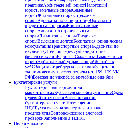
практика
Арбитражный юрист
Налоговый
юрист
Земельные споры
Семейные
юрист
Жилищные споры
Страховые
споры
Адвокаты по банкротству
Юристы по
кредитным вопросам
Корпоративные
споры
Адвокат по строительным
спорам
Лизинговые споры
Трудовые
споры
Взыскание долгов
Бесплатная юридическая
консультация
Транспортные споры
Адвокаты по
наследству
Пенсия через суд
Банкротство
физических лиц
Юрист в Смоленске
Таможенный
юрист
Арбитражный управляющий
Жалобы в
ФАС
Защита от рейдерского захвата
Защита по
экономическим преступлениям (ст. 159, 199 УК
РФ)
Взыскание ущерба за врачебные ошибки
Бухгалтерские услуги
Бухгалтерия для торговли на
маркетплейсах
Бухгалтерское обслуживание
Сдача
нулевой отчетности
Восстановление
бухгалтерского учета
Возмещение
НДС
Бухгалтерская экспертиза и анализ
предприятия
Сопровождение налоговой
проверки
Заполнение 3-НДФЛ
Недвижимость