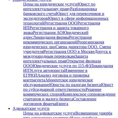
Цены на юридические услуги
Юрист по
интеллектуальному праву
Разблокировка
банковского счета
Юрист для перевозчиков и
экспедиторов
Юрист в сфере информационных
технологий
Регистрация ООО
Регистрация
ИП
Регистрация и защита товарного
знака
Регистрация АО
Юридический
адрес
Ликвидация фирмы
Регистрация
некоммерческих организаций
Реорганизация
юридических лиц
Смена директора ООО. Смена
учредителя
Регистрация ООО в Москве
Допуск к
международным перевозкам
Защита
интеллектуальных прав
Открытие филиала
ООО
Юридические услуги по 115-ФЗ
Ликвидация
ИП
Услуги автоюриста
Изменение в
ЕГРЮЛ
Анализ договора и проверка
контрагента
Абонентское юридическое
обслуживание
Юристы по налогам бизнеса
Юрист
по субсидиарной ответственности
Решение
коммерческих споров
Комплексное сопровождение
стартапов и малого бизнеса
Составление
договоров франчайзинга
Адвокатские услуги
Цены на адвокатские услуги
Возмещение ущерба
при затоплении квартиры
Наша судебная