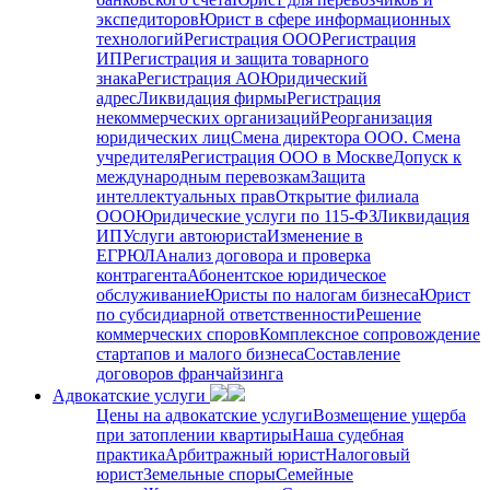
экспедиторов
Юрист в сфере информационных
технологий
Регистрация ООО
Регистрация
ИП
Регистрация и защита товарного
знака
Регистрация АО
Юридический
адрес
Ликвидация фирмы
Регистрация
некоммерческих организаций
Реорганизация
юридических лиц
Смена директора ООО. Смена
учредителя
Регистрация ООО в Москве
Допуск к
международным перевозкам
Защита
интеллектуальных прав
Открытие филиала
ООО
Юридические услуги по 115-ФЗ
Ликвидация
ИП
Услуги автоюриста
Изменение в
ЕГРЮЛ
Анализ договора и проверка
контрагента
Абонентское юридическое
обслуживание
Юристы по налогам бизнеса
Юрист
по субсидиарной ответственности
Решение
коммерческих споров
Комплексное сопровождение
стартапов и малого бизнеса
Составление
договоров франчайзинга
Адвокатские услуги
Цены на адвокатские услуги
Возмещение ущерба
при затоплении квартиры
Наша судебная
практика
Арбитражный юрист
Налоговый
юрист
Земельные споры
Семейные