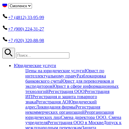
+7 (4812) 33-95-99
+7 (900) 224-31-27
+7 (920) 320-88-98
Юридические услуги
Цены на юридические услуги
Юрист по
интеллектуальному праву
Разблокировка
банковского счета
Юрист для перевозчиков и
экспедиторов
Юрист в сфере информационных
технологий
Регистрация ООО
Регистрация
ИП
Регистрация и защита товарного
знака
Регистрация АО
Юридический
адрес
Ликвидация фирмы
Регистрация
некоммерческих организаций
Реорганизация
юридических лиц
Смена директора ООО. Смена
учредителя
Регистрация ООО в Москве
Допуск к
международным перевозкам
Защита