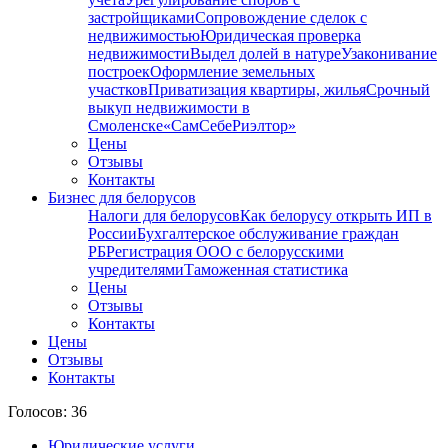
застройщиками
Сопровождение сделок с
недвижимостью
Юридическая проверка
недвижимости
Выдел долей в натуре
Узаконивание
построек
Оформление земельных
участков
Приватизация квартиры, жилья
Срочный
выкуп недвижимости в
Cмоленске
«СамСебеРиэлтор»
Цены
Отзывы
Контакты
Бизнес для белорусов
Налоги для белорусов
Как белорусу открыть ИП в
России
Бухгалтерское обслуживание граждан
РБ
Регистрация ООО с белорусскими
учредителями
Таможенная статистика
Цены
Отзывы
Контакты
Цены
Отзывы
Контакты
Голосов: 36
Юридические услуги