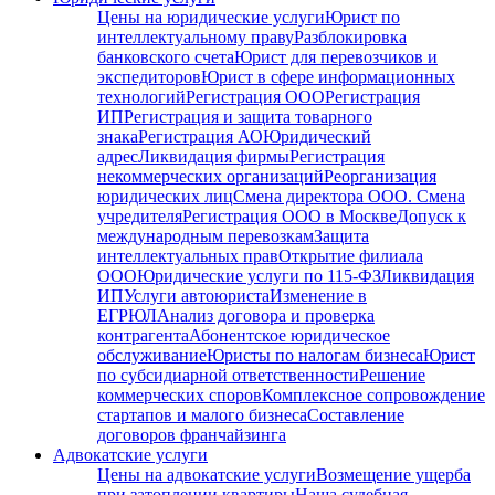
Цены на юридические услуги
Юрист по
интеллектуальному праву
Разблокировка
банковского счета
Юрист для перевозчиков и
экспедиторов
Юрист в сфере информационных
технологий
Регистрация ООО
Регистрация
ИП
Регистрация и защита товарного
знака
Регистрация АО
Юридический
адрес
Ликвидация фирмы
Регистрация
некоммерческих организаций
Реорганизация
юридических лиц
Смена директора ООО. Смена
учредителя
Регистрация ООО в Москве
Допуск к
международным перевозкам
Защита
интеллектуальных прав
Открытие филиала
ООО
Юридические услуги по 115-ФЗ
Ликвидация
ИП
Услуги автоюриста
Изменение в
ЕГРЮЛ
Анализ договора и проверка
контрагента
Абонентское юридическое
обслуживание
Юристы по налогам бизнеса
Юрист
по субсидиарной ответственности
Решение
коммерческих споров
Комплексное сопровождение
стартапов и малого бизнеса
Составление
договоров франчайзинга
Адвокатские услуги
Цены на адвокатские услуги
Возмещение ущерба
при затоплении квартиры
Наша судебная