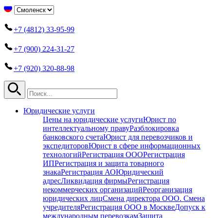
+7 (4812) 33-95-99
+7 (900) 224-31-27
+7 (920) 320-88-98
Юридические услуги
Цены на юридические услуги
Юрист по
интеллектуальному праву
Разблокировка
банковского счета
Юрист для перевозчиков и
экспедиторов
Юрист в сфере информационных
технологий
Регистрация ООО
Регистрация
ИП
Регистрация и защита товарного
знака
Регистрация АО
Юридический
адрес
Ликвидация фирмы
Регистрация
некоммерческих организаций
Реорганизация
юридических лиц
Смена директора ООО. Смена
учредителя
Регистрация ООО в Москве
Допуск к
международным перевозкам
Защита