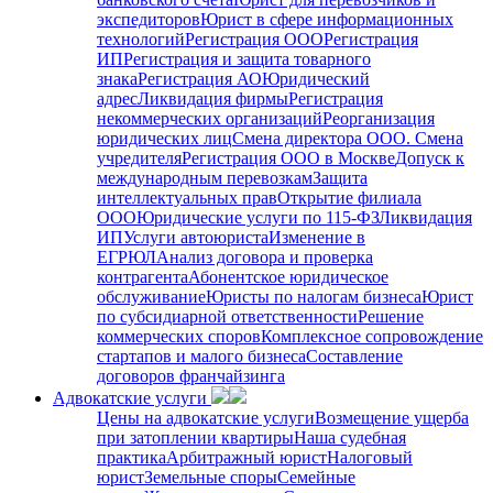
экспедиторов
Юрист в сфере информационных
технологий
Регистрация ООО
Регистрация
ИП
Регистрация и защита товарного
знака
Регистрация АО
Юридический
адрес
Ликвидация фирмы
Регистрация
некоммерческих организаций
Реорганизация
юридических лиц
Смена директора ООО. Смена
учредителя
Регистрация ООО в Москве
Допуск к
международным перевозкам
Защита
интеллектуальных прав
Открытие филиала
ООО
Юридические услуги по 115-ФЗ
Ликвидация
ИП
Услуги автоюриста
Изменение в
ЕГРЮЛ
Анализ договора и проверка
контрагента
Абонентское юридическое
обслуживание
Юристы по налогам бизнеса
Юрист
по субсидиарной ответственности
Решение
коммерческих споров
Комплексное сопровождение
стартапов и малого бизнеса
Составление
договоров франчайзинга
Адвокатские услуги
Цены на адвокатские услуги
Возмещение ущерба
при затоплении квартиры
Наша судебная
практика
Арбитражный юрист
Налоговый
юрист
Земельные споры
Семейные