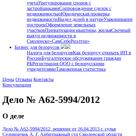
учета
Урегулирование споров с
застройщиками
Сопровождение сделок с
недвижимостью
Юридическая проверка
недвижимости
Выдел долей в натуре
Узаконивание
построек
Оформление земельных
участков
Приватизация квартиры, жилья
Срочный
выкуп недвижимости в
Cмоленске
«СамСебеРиэлтор»
Бизнес для белорусов
Налоги для белорусов
Как белорусу открыть ИП в
России
Бухгалтерское обслуживание граждан
РБ
Регистрация ООО с белорусскими
учредителями
Таможенная статистика
Цены
Отзывы
Контакты
Консультация
Дело № А62-5994/2012
О деле
Дело № А62-5994/2012, решение от 16.04.2013 г. судья
Селивончик А. Г. Арбитражный суд Смоленской области