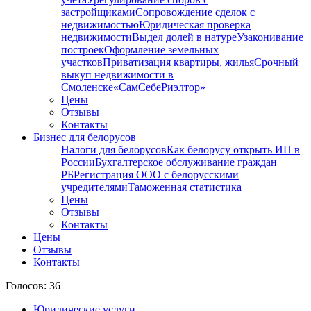
застройщиками
Сопровождение сделок с
недвижимостью
Юридическая проверка
недвижимости
Выдел долей в натуре
Узаконивание
построек
Оформление земельных
участков
Приватизация квартиры, жилья
Срочный
выкуп недвижимости в
Cмоленске
«СамСебеРиэлтор»
Цены
Отзывы
Контакты
Бизнес для белорусов
Налоги для белорусов
Как белорусу открыть ИП в
России
Бухгалтерское обслуживание граждан
РБ
Регистрация ООО с белорусскими
учредителями
Таможенная статистика
Цены
Отзывы
Контакты
Цены
Отзывы
Контакты
Голосов: 36
Юридические услуги