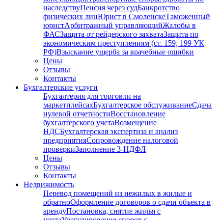
наследству
Пенсия через суд
Банкротство
физических лиц
Юрист в Смоленске
Таможенный
юрист
Арбитражный управляющий
Жалобы в
ФАС
Защита от рейдерского захвата
Защита по
экономическим преступлениям (ст. 159, 199 УК
РФ)
Взыскание ущерба за врачебные ошибки
Цены
Отзывы
Контакты
Бухгалтерские услуги
Бухгалтерия для торговли на
маркетплейсах
Бухгалтерское обслуживание
Сдача
нулевой отчетности
Восстановление
бухгалтерского учета
Возмещение
НДС
Бухгалтерская экспертиза и анализ
предприятия
Сопровождение налоговой
проверки
Заполнение 3-НДФЛ
Цены
Отзывы
Контакты
Недвижимость
Перевод помещений из нежилых в жилые и
обратно
Оформление договоров о сдачи объекта в
аренду
Постановка, снятие жилья с
учета
Урегулирование споров с