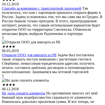
10.12.2019
Спасибо за компанию с транспортной лицензией
Так
получилось, что нам с партнером пришлось открыть фирму в
России. Задача усложнялась тем, что мы сами мы из Гродно. В
России бывали только проездом. В итоге, проштрудировав
интернет, решили, что самым оптимальным вариантом будет
открытие ООО на террритории Смоленска. Обзвонили
несколько фирм, выбрали Радченковы и партнеры
5
★
★
★
★
06.03.2019
Открыли ООО для импорта из РБ
Задача был поставлена
такая: открыть чистую компанию с расчетным счетом в
Сбербанке, немассовым юридическим адресом, получить
печати, составить шаблоны договоров и оптимизировать
налогооблажение. Занимаемся мы оптовой торговлей
5
★
★
★
★
06.12.2018
Не дали снизить алименты
На протяжении многих лет мой
бывший муж недобросовестно скрывался от алиментов.
Накопилась довольно приличная сумма. И вот теперь, он