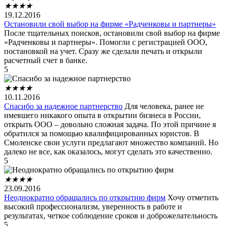
★
★
★
★
19.12.2016
Остановили свой выбор на фирме «Радченковы и партнеры»
После тщательных поисков, остановили свой выбор на фирме
«Радченковы и партнеры». Помогли с регистрацией ООО,
постановкой на учет. Сразу же сделали печать и открыли
расчетный счет в банке.
5
★
★
★
★
10.11.2016
Спасибо за надежное партнерство
Для человека, ранее не
имевшего никакого опыта в открытии бизнеса в России,
открыть ООО – довольно сложная задача. По этой причине я
обратился за помощью квалифицированных юристов. В
Смоленске свои услуги предлагают множество компаний. Но
далеко не все, как оказалось, могут сделать это качественно.
5
★
★
★
★
23.09.2016
Неоднократно обращались по открытию фирм
Хочу отметить
высокий профессионализм, уверенность в работе и
результатах, четкое соблюдение сроков и доброжелательность
5