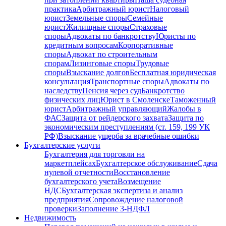
практика
Арбитражный юрист
Налоговый
юрист
Земельные споры
Семейные
юрист
Жилищные споры
Страховые
споры
Адвокаты по банкротству
Юристы по
кредитным вопросам
Корпоративные
споры
Адвокат по строительным
спорам
Лизинговые споры
Трудовые
споры
Взыскание долгов
Бесплатная юридическая
консультация
Транспортные споры
Адвокаты по
наследству
Пенсия через суд
Банкротство
физических лиц
Юрист в Смоленске
Таможенный
юрист
Арбитражный управляющий
Жалобы в
ФАС
Защита от рейдерского захвата
Защита по
экономическим преступлениям (ст. 159, 199 УК
РФ)
Взыскание ущерба за врачебные ошибки
Бухгалтерские услуги
Бухгалтерия для торговли на
маркетплейсах
Бухгалтерское обслуживание
Сдача
нулевой отчетности
Восстановление
бухгалтерского учета
Возмещение
НДС
Бухгалтерская экспертиза и анализ
предприятия
Сопровождение налоговой
проверки
Заполнение 3-НДФЛ
Недвижимость