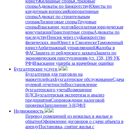
юрист
Жилищные споры
Страховые
споры
Адвокаты по банкротству
Юристы по
кредитным вопросам
Корпоративные
споры
Адвокат по строительным
спорам
Лизинговые споры
Трудовые
споры
Взыскание долгов
Бесплатная юридическая
консультация
Транспортные споры
Адвокаты по
наследству
Пенсия через суд
Банкротство
физических лиц
Юрист в Смоленске
Таможенный
юрист
Арбитражный управляющий
Жалобы в
ФАС
Защита от рейдерского захвата
Защита по
экономическим преступлениям (ст. 159, 199 УК
РФ)
Взыскание ущерба за врачебные ошибки
Бухгалтерские услуги
Бухгалтерия для торговли на
маркетплейсах
Бухгалтерское обслуживание
Сдача
нулевой отчетности
Восстановление
бухгалтерского учета
Возмещение
НДС
Бухгалтерская экспертиза и анализ
предприятия
Сопровождение налоговой
проверки
Заполнение 3-НДФЛ
Недвижимость
Перевод помещений из нежилых в жилые и
обратно
Оформление договоров о сдачи объекта в
аренду
Постановка, снятие жилья с