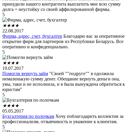
принудили нашего контрагента выплатить мне всю сумму
долга + неустойку со своей аффилированной фирмы.
5
★
★
★
★
22.08.2017
Фирма, адрес, счет, бухгалтер
Благодарю вас за оперативное
открытие фирм для партнеров из Республики Беларусь. Все
оперативно и конфиденциально.
5
★
★
★
★
19.07.2017
Помогли вернуть займ
"Своей ""подруге"" я одолжила
немаленькую сумму денег. Обещание вернуть деньги она,
увы, таки и не исполнила, и я была вынуждена обратиться к
юристам"
5
★
★
★
★
05.05.2017
Бухгалтерия по полочкам
Хочу поблагодарить коллектив за
профессионализм, отзывчивость и уважение к клиентам.
5