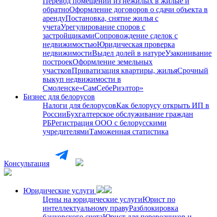
Перевод помещений из нежилых в жилые и
обратно
Оформление договоров о сдачи объекта в
аренду
Постановка, снятие жилья с
учета
Урегулирование споров с
застройщиками
Сопровождение сделок с
недвижимостью
Юридическая проверка
недвижимости
Выдел долей в натуре
Узаконивание
построек
Оформление земельных
участков
Приватизация квартиры, жилья
Срочный
выкуп недвижимости в
Cмоленске
«СамСебеРиэлтор»
Бизнес для белорусов
Налоги для белорусов
Как белорусу открыть ИП в
России
Бухгалтерское обслуживание граждан
РБ
Регистрация ООО с белорусскими
учредителями
Таможенная статистика
Консультация
Юридические услуги
Цены на юридические услуги
Юрист по
интеллектуальному праву
Разблокировка
банковского счета
Юрист для перевозчиков и