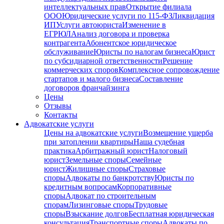
интеллектуальных прав
Открытие филиала
ООО
Юридические услуги по 115-ФЗ
Ликвидация
ИП
Услуги автоюриста
Изменение в
ЕГРЮЛ
Анализ договора и проверка
контрагента
Абонентское юридическое
обслуживание
Юристы по налогам бизнеса
Юрист
по субсидиарной ответственности
Решение
коммерческих споров
Комплексное сопровождение
стартапов и малого бизнеса
Составление
договоров франчайзинга
Цены
Отзывы
Контакты
Адвокатские услуги
Цены на адвокатские услуги
Возмещение ущерба
при затоплении квартиры
Наша судебная
практика
Арбитражный юрист
Налоговый
юрист
Земельные споры
Семейные
юрист
Жилищные споры
Страховые
споры
Адвокаты по банкротству
Юристы по
кредитным вопросам
Корпоративные
споры
Адвокат по строительным
спорам
Лизинговые споры
Трудовые
споры
Взыскание долгов
Бесплатная юридическая
консультация
Транспортные споры
Адвокаты по