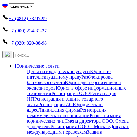
+7 (4812) 33-95-99
+7 (900) 224-31-27
+7 (920) 320-88-98
Юридические услуги
Цены на юридические услуги
Юрист по
интеллектуальному праву
Разблокировка
банковского счета
Юрист для перевозчиков и
экспедиторов
Юрист в сфере информационных
технологий
Регистрация ООО
Регистрация
ИП
Регистрация и защита товарного
знака
Регистрация АО
Юридический
адрес
Ликвидация фирмы
Регистрация
некоммерческих организаций
Реорганизация
юридических лиц
Смена директора ООО. Смена
учредителя
Регистрация ООО в Москве
Допуск к
международным перевозкам
Защита