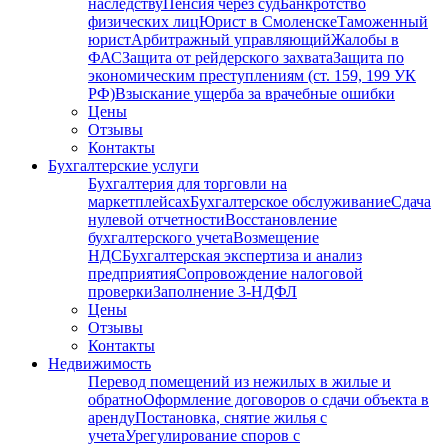
наследству
Пенсия через суд
Банкротство
физических лиц
Юрист в Смоленске
Таможенный
юрист
Арбитражный управляющий
Жалобы в
ФАС
Защита от рейдерского захвата
Защита по
экономическим преступлениям (ст. 159, 199 УК
РФ)
Взыскание ущерба за врачебные ошибки
Цены
Отзывы
Контакты
Бухгалтерские услуги
Бухгалтерия для торговли на
маркетплейсах
Бухгалтерское обслуживание
Сдача
нулевой отчетности
Восстановление
бухгалтерского учета
Возмещение
НДС
Бухгалтерская экспертиза и анализ
предприятия
Сопровождение налоговой
проверки
Заполнение 3-НДФЛ
Цены
Отзывы
Контакты
Недвижимость
Перевод помещений из нежилых в жилые и
обратно
Оформление договоров о сдачи объекта в
аренду
Постановка, снятие жилья с
учета
Урегулирование споров с