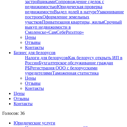
застройщиками
Сопровождение сделок с
недвижимостью
Юридическая проверка
недвижимости
Выдел долей в натуре
Узаконивание
построек
Оформление земельных
участков
Приватизация квартиры, жилья
Срочный
выкуп недвижимости в
Cмоленске
«СамСебеРиэлтор»
Цены
Отзывы
Контакты
Бизнес для белорусов
Налоги для белорусов
Как белорусу открыть ИП в
России
Бухгалтерское обслуживание граждан
РБ
Регистрация ООО с белорусскими
учредителями
Таможенная статистика
Цены
Отзывы
Контакты
Цены
Отзывы
Контакты
Голосов: 36
Юридические услуги