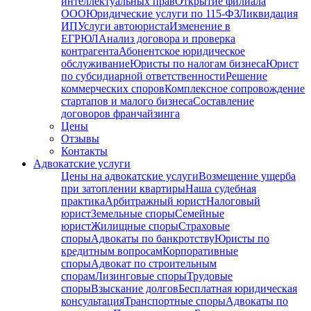
интеллектуальных прав
Открытие филиала
ООО
Юридические услуги по 115-ФЗ
Ликвидация
ИП
Услуги автоюриста
Изменение в
ЕГРЮЛ
Анализ договора и проверка
контрагента
Абонентское юридическое
обслуживание
Юристы по налогам бизнеса
Юрист
по субсидиарной ответственности
Решение
коммерческих споров
Комплексное сопровождение
стартапов и малого бизнеса
Составление
договоров франчайзинга
Цены
Отзывы
Контакты
Адвокатские услуги
Цены на адвокатские услуги
Возмещение ущерба
при затоплении квартиры
Наша судебная
практика
Арбитражный юрист
Налоговый
юрист
Земельные споры
Семейные
юрист
Жилищные споры
Страховые
споры
Адвокаты по банкротству
Юристы по
кредитным вопросам
Корпоративные
споры
Адвокат по строительным
спорам
Лизинговые споры
Трудовые
споры
Взыскание долгов
Бесплатная юридическая
консультация
Транспортные споры
Адвокаты по