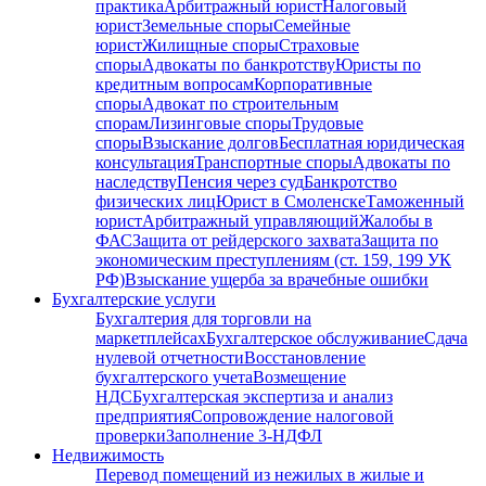
практика
Арбитражный юрист
Налоговый
юрист
Земельные споры
Семейные
юрист
Жилищные споры
Страховые
споры
Адвокаты по банкротству
Юристы по
кредитным вопросам
Корпоративные
споры
Адвокат по строительным
спорам
Лизинговые споры
Трудовые
споры
Взыскание долгов
Бесплатная юридическая
консультация
Транспортные споры
Адвокаты по
наследству
Пенсия через суд
Банкротство
физических лиц
Юрист в Смоленске
Таможенный
юрист
Арбитражный управляющий
Жалобы в
ФАС
Защита от рейдерского захвата
Защита по
экономическим преступлениям (ст. 159, 199 УК
РФ)
Взыскание ущерба за врачебные ошибки
Бухгалтерские услуги
Бухгалтерия для торговли на
маркетплейсах
Бухгалтерское обслуживание
Сдача
нулевой отчетности
Восстановление
бухгалтерского учета
Возмещение
НДС
Бухгалтерская экспертиза и анализ
предприятия
Сопровождение налоговой
проверки
Заполнение 3-НДФЛ
Недвижимость
Перевод помещений из нежилых в жилые и