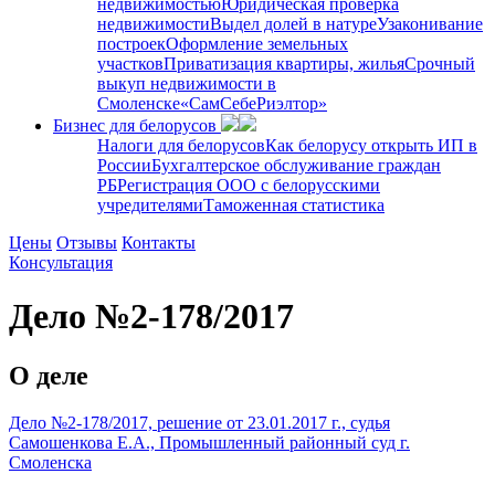
недвижимостью
Юридическая проверка
недвижимости
Выдел долей в натуре
Узаконивание
построек
Оформление земельных
участков
Приватизация квартиры, жилья
Срочный
выкуп недвижимости в
Cмоленске
«СамСебеРиэлтор»
Бизнес для белорусов
Налоги для белорусов
Как белорусу открыть ИП в
России
Бухгалтерское обслуживание граждан
РБ
Регистрация ООО с белорусскими
учредителями
Таможенная статистика
Цены
Отзывы
Контакты
Консультация
Дело №2-178/2017
О деле
Дело №2-178/2017, решение от 23.01.2017 г., судья
Самошенкова Е.А., Промышленный районный суд г.
Смоленска