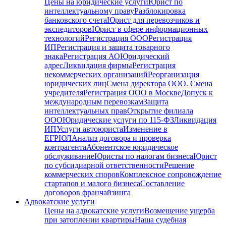
Цены на юридические услуги
Юрист по
интеллектуальному праву
Разблокировка
банковского счета
Юрист для перевозчиков и
экспедиторов
Юрист в сфере информационных
технологий
Регистрация ООО
Регистрация
ИП
Регистрация и защита товарного
знака
Регистрация АО
Юридический
адрес
Ликвидация фирмы
Регистрация
некоммерческих организаций
Реорганизация
юридических лиц
Смена директора ООО. Смена
учредителя
Регистрация ООО в Москве
Допуск к
международным перевозкам
Защита
интеллектуальных прав
Открытие филиала
ООО
Юридические услуги по 115-ФЗ
Ликвидация
ИП
Услуги автоюриста
Изменение в
ЕГРЮЛ
Анализ договора и проверка
контрагента
Абонентское юридическое
обслуживание
Юристы по налогам бизнеса
Юрист
по субсидиарной ответственности
Решение
коммерческих споров
Комплексное сопровождение
стартапов и малого бизнеса
Составление
договоров франчайзинга
Адвокатские услуги
Цены на адвокатские услуги
Возмещение ущерба
при затоплении квартиры
Наша судебная