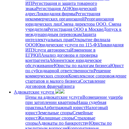
ИП
Регистрация и защита товарного
знака
Регистрация АО
Юридический
адрес
Ликвидация фирмы
Регистрация
некоммерческих организаций
Реорганизация
юридических лиц
Смена директора ООО. Смена
учредителя
Регистрация ООО в Москве
Допуск к
международным перевозкам
Защита
интеллектуальных прав
Открытие филиала
ООО
Юридические услуги по 115-ФЗ
Ликвидация
ИП
Услуги автоюриста
Изменение в
ЕГРЮЛ
Анализ договора и проверка
контрагента
Абонентское юридическое
обслуживание
Юристы по налогам бизнеса
Юрист
по субсидиарной ответственности
Решение
коммерческих споров
Комплексное сопровождение
стартапов и малого бизнеса
Составление
договоров франчайзинга
Адвокатские услуги
Цены на адвокатские услуги
Возмещение ущерба
при затоплении квартиры
Наша судебная
практика
Арбитражный юрист
Налоговый
юрист
Земельные споры
Семейные
юрист
Жилищные споры
Страховые
споры
Адвокаты по банкротству
Юристы по
кредитным вопросам
Корпоративные