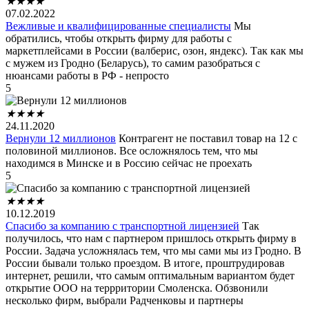
★
★
★
★
07.02.2022
Вежливые и квалифицированные специалисты
Мы
обратились, чтобы открыть фирму для работы с
маркетплейсами в России (валберис, озон, яндекс). Так как мы
с мужем из Гродно (Беларусь), то самим разобраться с
нюансами работы в РФ - непросто
5
★
★
★
★
24.11.2020
Вернули 12 миллионов
Контрагент не поставил товар на 12 с
половиной миллионов. Все осложнялось тем, что мы
находимся в Минске и в Россию сейчас не проехать
5
★
★
★
★
10.12.2019
Спасибо за компанию с транспортной лицензией
Так
получилось, что нам с партнером пришлось открыть фирму в
России. Задача усложнялась тем, что мы сами мы из Гродно. В
России бывали только проездом. В итоге, проштрудировав
интернет, решили, что самым оптимальным вариантом будет
открытие ООО на террритории Смоленска. Обзвонили
несколько фирм, выбрали Радченковы и партнеры