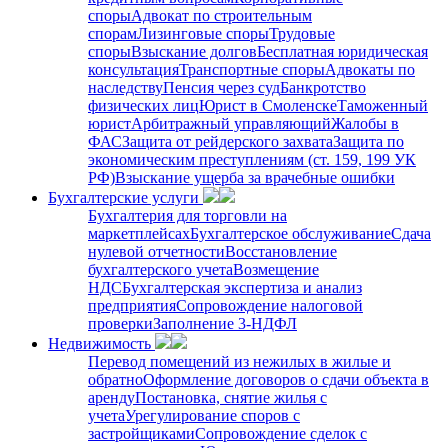
споры
Адвокат по строительным
спорам
Лизинговые споры
Трудовые
споры
Взыскание долгов
Бесплатная юридическая
консультация
Транспортные споры
Адвокаты по
наследству
Пенсия через суд
Банкротство
физических лиц
Юрист в Смоленске
Таможенный
юрист
Арбитражный управляющий
Жалобы в
ФАС
Защита от рейдерского захвата
Защита по
экономическим преступлениям (ст. 159, 199 УК
РФ)
Взыскание ущерба за врачебные ошибки
Бухгалтерские услуги
Бухгалтерия для торговли на
маркетплейсах
Бухгалтерское обслуживание
Сдача
нулевой отчетности
Восстановление
бухгалтерского учета
Возмещение
НДС
Бухгалтерская экспертиза и анализ
предприятия
Сопровождение налоговой
проверки
Заполнение 3-НДФЛ
Недвижимость
Перевод помещений из нежилых в жилые и
обратно
Оформление договоров о сдачи объекта в
аренду
Постановка, снятие жилья с
учета
Урегулирование споров с
застройщиками
Сопровождение сделок с