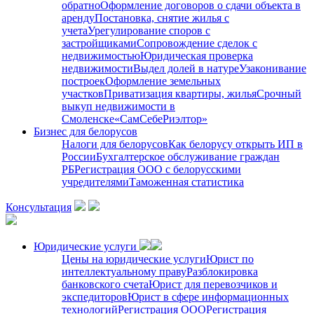
обратно
Оформление договоров о сдачи объекта в
аренду
Постановка, снятие жилья с
учета
Урегулирование споров с
застройщиками
Сопровождение сделок с
недвижимостью
Юридическая проверка
недвижимости
Выдел долей в натуре
Узаконивание
построек
Оформление земельных
участков
Приватизация квартиры, жилья
Срочный
выкуп недвижимости в
Cмоленске
«СамСебеРиэлтор»
Бизнес для белорусов
Налоги для белорусов
Как белорусу открыть ИП в
России
Бухгалтерское обслуживание граждан
РБ
Регистрация ООО с белорусскими
учредителями
Таможенная статистика
Консультация
Юридические услуги
Цены на юридические услуги
Юрист по
интеллектуальному праву
Разблокировка
банковского счета
Юрист для перевозчиков и
экспедиторов
Юрист в сфере информационных
технологий
Регистрация ООО
Регистрация