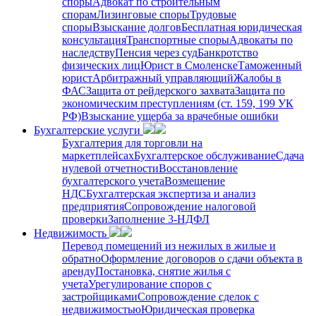
споры
Адвокат по строительным
спорам
Лизинговые споры
Трудовые
споры
Взыскание долгов
Бесплатная юридическая
консультация
Транспортные споры
Адвокаты по
наследству
Пенсия через суд
Банкротство
физических лиц
Юрист в Смоленске
Таможенный
юрист
Арбитражный управляющий
Жалобы в
ФАС
Защита от рейдерского захвата
Защита по
экономическим преступлениям (ст. 159, 199 УК
РФ)
Взыскание ущерба за врачебные ошибки
Бухгалтерские услуги
Бухгалтерия для торговли на
маркетплейсах
Бухгалтерское обслуживание
Сдача
нулевой отчетности
Восстановление
бухгалтерского учета
Возмещение
НДС
Бухгалтерская экспертиза и анализ
предприятия
Сопровождение налоговой
проверки
Заполнение 3-НДФЛ
Недвижимость
Перевод помещений из нежилых в жилые и
обратно
Оформление договоров о сдачи объекта в
аренду
Постановка, снятие жилья с
учета
Урегулирование споров с
застройщиками
Сопровождение сделок с
недвижимостью
Юридическая проверка