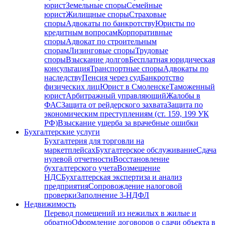
юрист
Земельные споры
Семейные
юрист
Жилищные споры
Страховые
споры
Адвокаты по банкротству
Юристы по
кредитным вопросам
Корпоративные
споры
Адвокат по строительным
спорам
Лизинговые споры
Трудовые
споры
Взыскание долгов
Бесплатная юридическая
консультация
Транспортные споры
Адвокаты по
наследству
Пенсия через суд
Банкротство
физических лиц
Юрист в Смоленске
Таможенный
юрист
Арбитражный управляющий
Жалобы в
ФАС
Защита от рейдерского захвата
Защита по
экономическим преступлениям (ст. 159, 199 УК
РФ)
Взыскание ущерба за врачебные ошибки
Бухгалтерские услуги
Бухгалтерия для торговли на
маркетплейсах
Бухгалтерское обслуживание
Сдача
нулевой отчетности
Восстановление
бухгалтерского учета
Возмещение
НДС
Бухгалтерская экспертиза и анализ
предприятия
Сопровождение налоговой
проверки
Заполнение 3-НДФЛ
Недвижимость
Перевод помещений из нежилых в жилые и
обратно
Оформление договоров о сдачи объекта в