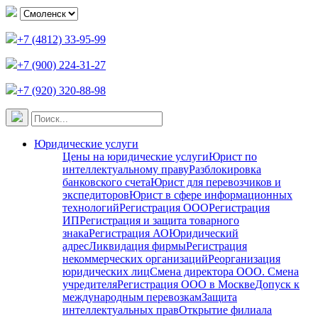
+7 (4812) 33-95-99
+7 (900) 224-31-27
+7 (920) 320-88-98
Юридические услуги
Цены на юридические услуги
Юрист по
интеллектуальному праву
Разблокировка
банковского счета
Юрист для перевозчиков и
экспедиторов
Юрист в сфере информационных
технологий
Регистрация ООО
Регистрация
ИП
Регистрация и защита товарного
знака
Регистрация АО
Юридический
адрес
Ликвидация фирмы
Регистрация
некоммерческих организаций
Реорганизация
юридических лиц
Смена директора ООО. Смена
учредителя
Регистрация ООО в Москве
Допуск к
международным перевозкам
Защита
интеллектуальных прав
Открытие филиала