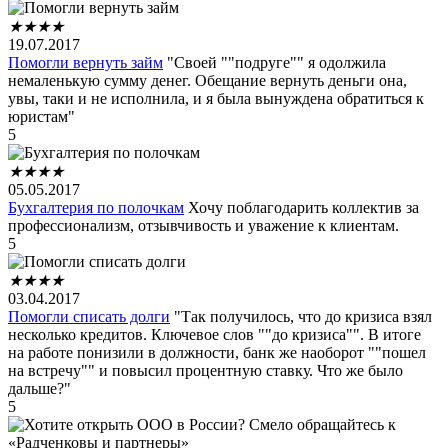
★
★
★
★
19.07.2017
Помогли вернуть займ
"Своей ""подруге"" я одолжила
немаленькую сумму денег. Обещание вернуть деньги она,
увы, таки и не исполнила, и я была вынуждена обратиться к
юристам"
5
★
★
★
★
05.05.2017
Бухгалтерия по полочкам
Хочу поблагодарить коллектив за
профессионализм, отзывчивость и уважение к клиентам.
5
★
★
★
★
03.04.2017
Помогли списать долги
"Так получилось, что до кризиса взял
несколько кредитов. Ключевое слов ""до кризиса"". В итоге
на работе понизили в должности, банк же наоборот ""пошел
на встречу"" и повысил процентную ставку. Что же было
дальше?"
5