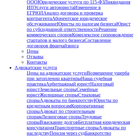
ООО
Юридические услуги по 115-ФЗ
Ликвидация
ИП
Услуги автоюриста
Изменение в
ЕГРЮЛ
Анализ договора и проверка
контрагента
Абонентское юридическое
обслуживание
Юристы по налогам бизнеса
Юрист
по субсидиарной ответственности
Решение
коммерческих споров
Комплексное сопровождение
стартапов и малого бизнеса
Составление
договоров франчайзинга
Цены
Отзывы
Контакты
Адвокатские услуги
Цены на адвокатские услуги
Возмещение ущерба
при затоплении квартиры
Наша судебная
практика
Арбитражный юрист
Налоговый
юрист
Земельные споры
Семейные
юрист
Жилищные споры
Страховые
споры
Адвокаты по банкротству
Юристы по
кредитным вопросам
Корпоративные
споры
Адвокат по строительным
спорам
Лизинговые споры
Трудовые
споры
Взыскание долгов
Бесплатная юридическая
консультация
Транспортные споры
Адвокаты по
наследству
Пенсия через суд
Банкротство