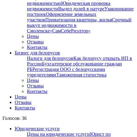
недвижимостью
Юридическая проверка
недвижимости
Выдел долей в натуре
Узаконивание
построек
Оформление земельных
участков
Приватизация квартиры, жилья
Срочный
выкуп недвижимости в
Cмоленске
«СамСебеРиэлтор»
Цены
Отзывы
Контакты
Бизнес для белорусов
Налоги для белорусов
Как белорусу открыть ИП в
России
Бухгалтерское обслуживание граждан
РБ
Регистрация ООО с белорусскими
учредителями
Таможенная статистика
Цены
Отзывы
Контакты
Цены
Отзывы
Контакты
Голосов: 36
Юридические услуги
Цены на юридические услуги
Юрист по