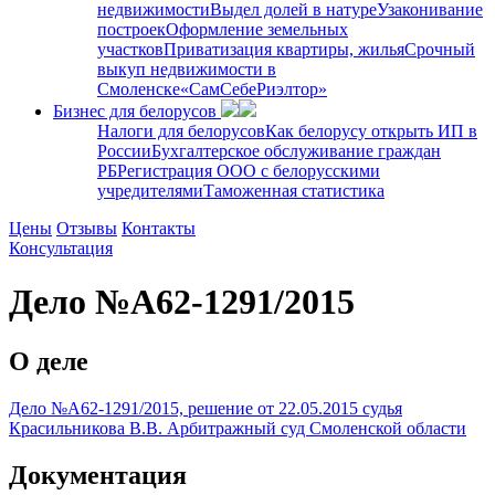
недвижимости
Выдел долей в натуре
Узаконивание
построек
Оформление земельных
участков
Приватизация квартиры, жилья
Срочный
выкуп недвижимости в
Cмоленске
«СамСебеРиэлтор»
Бизнес для белорусов
Налоги для белорусов
Как белорусу открыть ИП в
России
Бухгалтерское обслуживание граждан
РБ
Регистрация ООО с белорусскими
учредителями
Таможенная статистика
Цены
Отзывы
Контакты
Консультация
Дело №А62-1291/2015
О деле
Дело №А62-1291/2015, решение от 22.05.2015 судья
Красильникова В.В. Арбитражный суд Смоленской области
Документация