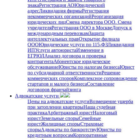
знака
Регистрация АО
Юридический
адрес
Ликвидация фирмы
Регистрация
некоммерческих организаций
Реорганизация
юридических лиц
Смена директора ООО. Смена
учредителя
Регистрация ООО в Москве
Допуск к
международным перевозкам
Защита
интеллектуальных прав
Открытие филиала
ООО
Юридические услуги по 115-ФЗ
Ликвидация
ИП
Услуги автоюриста
Изменение в
ЕГРЮЛ
Анализ договора и проверка
контрагента
Абонентское юридическое
обслуживание
Юристы по налогам бизнеса
Юрист
по субсидиарной ответственности
Решение
коммерческих споров
Комплексное сопровождение
стартапов и малого бизнеса
Составление
договоров франчайзинга
Адвокатские услуги
Цены на адвокатские услуги
Возмещение ущерба
при затоплении квартиры
Наша судебная
практика
Арбитражный юрист
Налоговый
юрист
Земельные споры
Семейные
юрист
Жилищные споры
Страховые
споры
Адвокаты по банкротству
Юристы по
кредитным вопросам
Корпоративные