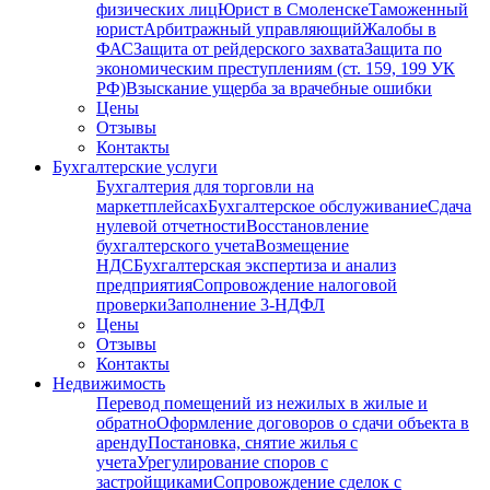
физических лиц
Юрист в Смоленске
Таможенный
юрист
Арбитражный управляющий
Жалобы в
ФАС
Защита от рейдерского захвата
Защита по
экономическим преступлениям (ст. 159, 199 УК
РФ)
Взыскание ущерба за врачебные ошибки
Цены
Отзывы
Контакты
Бухгалтерские услуги
Бухгалтерия для торговли на
маркетплейсах
Бухгалтерское обслуживание
Сдача
нулевой отчетности
Восстановление
бухгалтерского учета
Возмещение
НДС
Бухгалтерская экспертиза и анализ
предприятия
Сопровождение налоговой
проверки
Заполнение 3-НДФЛ
Цены
Отзывы
Контакты
Недвижимость
Перевод помещений из нежилых в жилые и
обратно
Оформление договоров о сдачи объекта в
аренду
Постановка, снятие жилья с
учета
Урегулирование споров с
застройщиками
Сопровождение сделок с