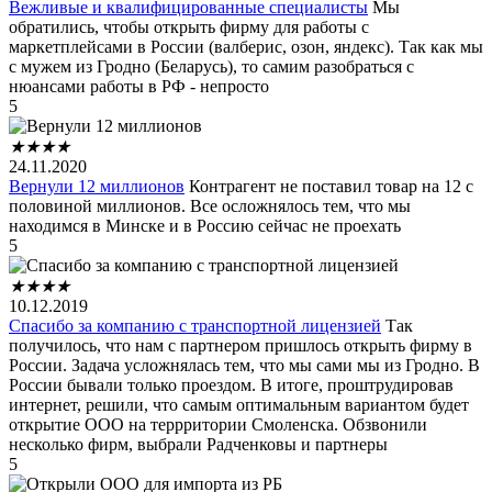
Вежливые и квалифицированные специалисты
Мы
обратились, чтобы открыть фирму для работы с
маркетплейсами в России (валберис, озон, яндекс). Так как мы
с мужем из Гродно (Беларусь), то самим разобраться с
нюансами работы в РФ - непросто
5
★
★
★
★
24.11.2020
Вернули 12 миллионов
Контрагент не поставил товар на 12 с
половиной миллионов. Все осложнялось тем, что мы
находимся в Минске и в Россию сейчас не проехать
5
★
★
★
★
10.12.2019
Спасибо за компанию с транспортной лицензией
Так
получилось, что нам с партнером пришлось открыть фирму в
России. Задача усложнялась тем, что мы сами мы из Гродно. В
России бывали только проездом. В итоге, проштрудировав
интернет, решили, что самым оптимальным вариантом будет
открытие ООО на террритории Смоленска. Обзвонили
несколько фирм, выбрали Радченковы и партнеры
5