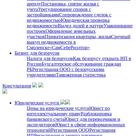
аренду
Постановка, снятие жилья с
учета
Урегулирование споров с
застройщиками
Сопровождение сделок с
недвижимостью
Юридическая проверка
недвижимости
Выдел долей в натуре
Узаконивание
построек
Оформление земельных
участков
Приватизация квартиры, жилья
Срочный
выкуп недвижимости в
Cмоленске
«СамСебеРиэлтор»
Бизнес для белорусов
Налоги для белорусов
Как белорусу открыть ИП в
России
Бухгалтерское обслуживание граждан
РБ
Регистрация ООО с белорусскими
учредителями
Таможенная статистика
Консультация
Юридические услуги
Цены на юридические услуги
Юрист по
интеллектуальному праву
Разблокировка
банковского счета
Юрист для перевозчиков и
экспедиторов
Юрист в сфере информационных
технологий
Регистрация ООО
Регистрация
ИП
Регистрация и защита товарного