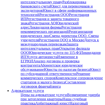
интеллектуальному праву
Разблокировка
банковского счета
Юрист для перевозчиков и
экспедиторов
Юрист в сфере информационных
технологий
Регистрация ООО
Регистрация
ИП
Регистрация и защита товарного
знака
Регистрация АО
Юридический
адрес
Ликвидация фирмы
Регистрация
некоммерческих организаций
Реорганизация
юридических лиц
Смена директора ООО. Смена
учредителя
Регистрация ООО в Москве
Допуск к
международным перевозкам
Защита
интеллектуальных прав
Открытие филиала
ООО
Юридические услуги по 115-ФЗ
Ликвидация
ИП
Услуги автоюриста
Изменение в
ЕГРЮЛ
Анализ договора и проверка
контрагента
Абонентское юридическое
обслуживание
Юристы по налогам бизнеса
Юрист
по субсидиарной ответственности
Решение
коммерческих споров
Комплексное сопровождение
стартапов и малого бизнеса
Составление
договоров франчайзинга
Адвокатские услуги
Цены на адвокатские услуги
Возмещение ущерба
при затоплении квартиры
Наша судебная
практика
Арбитражный юрист
Налоговый