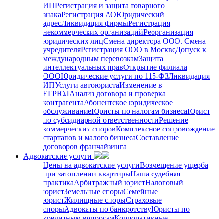
ИП
Регистрация и защита товарного
знака
Регистрация АО
Юридический
адрес
Ликвидация фирмы
Регистрация
некоммерческих организаций
Реорганизация
юридических лиц
Смена директора ООО. Смена
учредителя
Регистрация ООО в Москве
Допуск к
международным перевозкам
Защита
интеллектуальных прав
Открытие филиала
ООО
Юридические услуги по 115-ФЗ
Ликвидация
ИП
Услуги автоюриста
Изменение в
ЕГРЮЛ
Анализ договора и проверка
контрагента
Абонентское юридическое
обслуживание
Юристы по налогам бизнеса
Юрист
по субсидиарной ответственности
Решение
коммерческих споров
Комплексное сопровождение
стартапов и малого бизнеса
Составление
договоров франчайзинга
Адвокатские услуги
Цены на адвокатские услуги
Возмещение ущерба
при затоплении квартиры
Наша судебная
практика
Арбитражный юрист
Налоговый
юрист
Земельные споры
Семейные
юрист
Жилищные споры
Страховые
споры
Адвокаты по банкротству
Юристы по
кредитным вопросам
Корпоративные