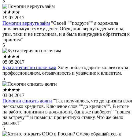
5
★
★
★
★
19.07.2017
Помогли вернуть займ
"Своей ""подруге"" я одолжила
немаленькую сумму денег. Обещание вернуть деньги она,
увы, таки и не исполнила, и я была вынуждена обратиться к
юристам"
5
★
★
★
★
05.05.2017
Бухгалтерия по полочкам
Хочу поблагодарить коллектив за
профессионализм, отзывчивость и уважение к клиентам.
5
★
★
★
★
03.04.2017
Помогли списать долги
"Так получилось, что до кризиса взял
несколько кредитов. Ключевое слов ""до кризиса"". В итоге
на работе понизили в должности, банк же наоборот ""пошел
на встречу"" и повысил процентную ставку. Что же было
дальше?"
5