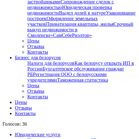
застройщиками
Сопровождение сделок с
недвижимостью
Юридическая проверка
недвижимости
Выдел долей в натуре
Узаконивание
построек
Оформление земельных
участков
Приватизация квартиры, жилья
Срочный
выкуп недвижимости в
Cмоленске
«СамСебеРиэлтор»
Цены
Отзывы
Контакты
Бизнес для белорусов
Налоги для белорусов
Как белорусу открыть ИП в
России
Бухгалтерское обслуживание граждан
РБ
Регистрация ООО с белорусскими
учредителями
Таможенная статистика
Цены
Отзывы
Контакты
Цены
Отзывы
Контакты
Голосов: 36
Юридические услуги