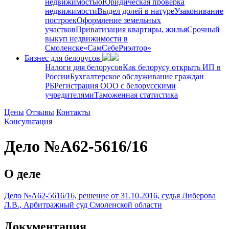
недвижимостью
Юридическая проверка
недвижимости
Выдел долей в натуре
Узаконивание
построек
Оформление земельных
участков
Приватизация квартиры, жилья
Срочный
выкуп недвижимости в
Cмоленске
«СамСебеРиэлтор»
Бизнес для белорусов
Налоги для белорусов
Как белорусу открыть ИП в
России
Бухгалтерское обслуживание граждан
РБ
Регистрация ООО с белорусскими
учредителями
Таможенная статистика
Цены
Отзывы
Контакты
Консультация
Дело №А62-5616/16
О деле
Дело №А62-5616/16, решение от 31.10.2016, судья Либерова
Л.В., Арбитражный суд Смоленской области
Документация