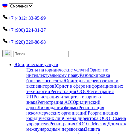
+7 (4812) 33-95-99
+7 (900) 224-31-27
+7 (920) 320-88-98
Юридические услуги
Цены на юридические услуги
Юрист по
интеллектуальному праву
Разблокировка
банковского счета
Юрист для перевозчиков и
экспедиторов
Юрист в сфере информационных
технологий
Регистрация ООО
Регистрация
ИП
Регистрация и защита товарного
знака
Регистрация АО
Юридический
адрес
Ликвидация фирмы
Регистрация
некоммерческих организаций
Реорганизация
юридических лиц
Смена директора ООО. Смена
учредителя
Регистрация ООО в Москве
Допуск к
международным перевозкам
Защита