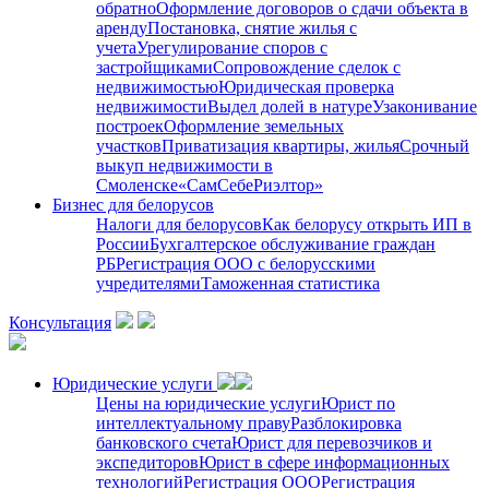
обратно
Оформление договоров о сдачи объекта в
аренду
Постановка, снятие жилья с
учета
Урегулирование споров с
застройщиками
Сопровождение сделок с
недвижимостью
Юридическая проверка
недвижимости
Выдел долей в натуре
Узаконивание
построек
Оформление земельных
участков
Приватизация квартиры, жилья
Срочный
выкуп недвижимости в
Cмоленске
«СамСебеРиэлтор»
Бизнес для белорусов
Налоги для белорусов
Как белорусу открыть ИП в
России
Бухгалтерское обслуживание граждан
РБ
Регистрация ООО с белорусскими
учредителями
Таможенная статистика
Консультация
Юридические услуги
Цены на юридические услуги
Юрист по
интеллектуальному праву
Разблокировка
банковского счета
Юрист для перевозчиков и
экспедиторов
Юрист в сфере информационных
технологий
Регистрация ООО
Регистрация