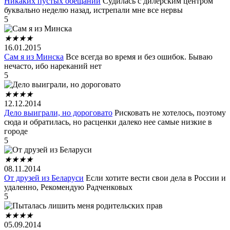
Никаких пустых обещаний
Судилась с дилерским центром
буквально неделю назад, истрепали мне все нервы
5
★
★
★
★
16.01.2015
Сам я из Минска
Все всегда во время и без ошибок. Бываю
нечасто, ибо нареканий нет
5
★
★
★
★
12.12.2014
Дело выиграли, но дороговато
Рисковать не хотелось, поэтому
сюда и обратилась, но расценки далеко нее самые низкие в
городе
5
★
★
★
★
08.11.2014
От друзей из Беларуси
Если хотите вести свои дела в России и
удаленно, Рекомендую Радченковых
5
★
★
★
★
05.09.2014