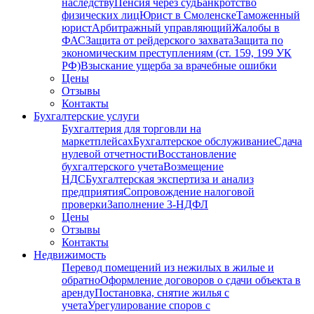
наследству
Пенсия через суд
Банкротство
физических лиц
Юрист в Смоленске
Таможенный
юрист
Арбитражный управляющий
Жалобы в
ФАС
Защита от рейдерского захвата
Защита по
экономическим преступлениям (ст. 159, 199 УК
РФ)
Взыскание ущерба за врачебные ошибки
Цены
Отзывы
Контакты
Бухгалтерские услуги
Бухгалтерия для торговли на
маркетплейсах
Бухгалтерское обслуживание
Сдача
нулевой отчетности
Восстановление
бухгалтерского учета
Возмещение
НДС
Бухгалтерская экспертиза и анализ
предприятия
Сопровождение налоговой
проверки
Заполнение 3-НДФЛ
Цены
Отзывы
Контакты
Недвижимость
Перевод помещений из нежилых в жилые и
обратно
Оформление договоров о сдачи объекта в
аренду
Постановка, снятие жилья с
учета
Урегулирование споров с