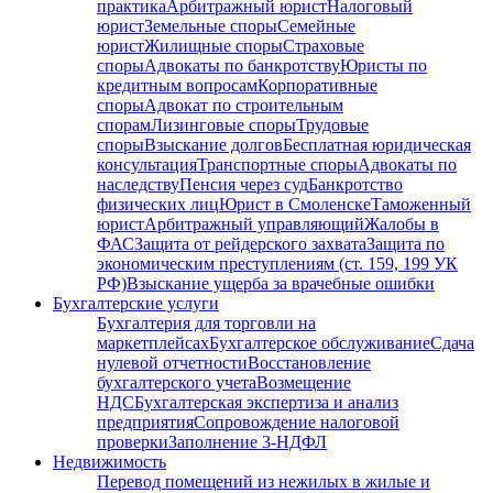
практика
Арбитражный юрист
Налоговый
юрист
Земельные споры
Семейные
юрист
Жилищные споры
Страховые
споры
Адвокаты по банкротству
Юристы по
кредитным вопросам
Корпоративные
споры
Адвокат по строительным
спорам
Лизинговые споры
Трудовые
споры
Взыскание долгов
Бесплатная юридическая
консультация
Транспортные споры
Адвокаты по
наследству
Пенсия через суд
Банкротство
физических лиц
Юрист в Смоленске
Таможенный
юрист
Арбитражный управляющий
Жалобы в
ФАС
Защита от рейдерского захвата
Защита по
экономическим преступлениям (ст. 159, 199 УК
РФ)
Взыскание ущерба за врачебные ошибки
Бухгалтерские услуги
Бухгалтерия для торговли на
маркетплейсах
Бухгалтерское обслуживание
Сдача
нулевой отчетности
Восстановление
бухгалтерского учета
Возмещение
НДС
Бухгалтерская экспертиза и анализ
предприятия
Сопровождение налоговой
проверки
Заполнение 3-НДФЛ
Недвижимость
Перевод помещений из нежилых в жилые и