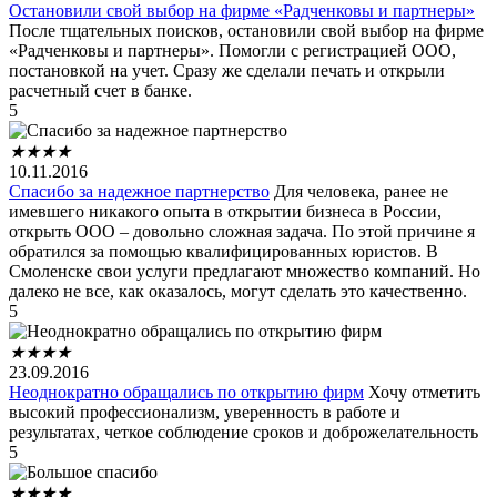
Остановили свой выбор на фирме «Радченковы и партнеры»
После тщательных поисков, остановили свой выбор на фирме
«Радченковы и партнеры». Помогли с регистрацией ООО,
постановкой на учет. Сразу же сделали печать и открыли
расчетный счет в банке.
5
★
★
★
★
10.11.2016
Спасибо за надежное партнерство
Для человека, ранее не
имевшего никакого опыта в открытии бизнеса в России,
открыть ООО – довольно сложная задача. По этой причине я
обратился за помощью квалифицированных юристов. В
Смоленске свои услуги предлагают множество компаний. Но
далеко не все, как оказалось, могут сделать это качественно.
5
★
★
★
★
23.09.2016
Неоднократно обращались по открытию фирм
Хочу отметить
высокий профессионализм, уверенность в работе и
результатах, четкое соблюдение сроков и доброжелательность
5
★
★
★
★