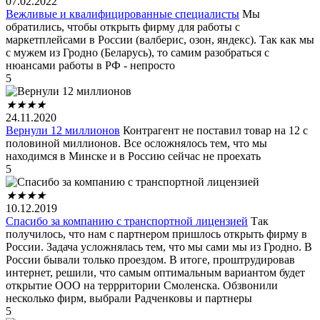
07.02.2022
Вежливые и квалифицированные специалисты
Мы
обратились, чтобы открыть фирму для работы с
маркетплейсами в России (валберис, озон, яндекс). Так как мы
с мужем из Гродно (Беларусь), то самим разобраться с
нюансами работы в РФ - непросто
5
★
★
★
★
24.11.2020
Вернули 12 миллионов
Контрагент не поставил товар на 12 с
половиной миллионов. Все осложнялось тем, что мы
находимся в Минске и в Россию сейчас не проехать
5
★
★
★
★
10.12.2019
Спасибо за компанию с транспортной лицензией
Так
получилось, что нам с партнером пришлось открыть фирму в
России. Задача усложнялась тем, что мы сами мы из Гродно. В
России бывали только проездом. В итоге, проштрудировав
интернет, решили, что самым оптимальным вариантом будет
открытие ООО на террритории Смоленска. Обзвонили
несколько фирм, выбрали Радченковы и партнеры
5