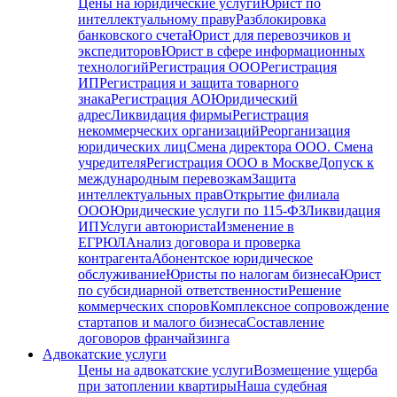
Цены на юридические услуги
Юрист по
интеллектуальному праву
Разблокировка
банковского счета
Юрист для перевозчиков и
экспедиторов
Юрист в сфере информационных
технологий
Регистрация ООО
Регистрация
ИП
Регистрация и защита товарного
знака
Регистрация АО
Юридический
адрес
Ликвидация фирмы
Регистрация
некоммерческих организаций
Реорганизация
юридических лиц
Смена директора ООО. Смена
учредителя
Регистрация ООО в Москве
Допуск к
международным перевозкам
Защита
интеллектуальных прав
Открытие филиала
ООО
Юридические услуги по 115-ФЗ
Ликвидация
ИП
Услуги автоюриста
Изменение в
ЕГРЮЛ
Анализ договора и проверка
контрагента
Абонентское юридическое
обслуживание
Юристы по налогам бизнеса
Юрист
по субсидиарной ответственности
Решение
коммерческих споров
Комплексное сопровождение
стартапов и малого бизнеса
Составление
договоров франчайзинга
Адвокатские услуги
Цены на адвокатские услуги
Возмещение ущерба
при затоплении квартиры
Наша судебная