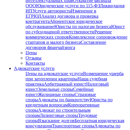
интеллектуальных прав
Открытие филиала
ООО
Юридические услуги по 115-ФЗ
Ликвидация
ИП
Услуги автоюриста
Изменение в
ЕГРЮЛ
Анализ договора и проверка
контрагента
Абонентское юридическое
обслуживание
Юристы по налогам бизнеса
Юрист
по субсидиарной ответственности
Решение
коммерческих споров
Комплексное сопровождение
стартапов и малого бизнеса
Составление
договоров франчайзинга
Цены
Отзывы
Контакты
Адвокатские услуги
Цены на адвокатские услуги
Возмещение ущерба
при затоплении квартиры
Наша судебная
практика
Арбитражный юрист
Налоговый
юрист
Земельные споры
Семейные
юрист
Жилищные споры
Страховые
споры
Адвокаты по банкротству
Юристы по
кредитным вопросам
Корпоративные
споры
Адвокат по строительным
спорам
Лизинговые споры
Трудовые
споры
Взыскание долгов
Бесплатная юридическая
консультация
Транспортные споры
Адвокаты по