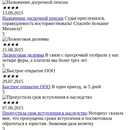
★
★
★
★
13.09.2015
Назначение досрочной пенсии
Судья прислушался,
справедливость восторжествовала! Спасибо большое
Михаилу!
5
★
★
★
★
21.08.2015
Лизинговая дилемма
В связи с просрочкой отобрали у нас
четыре фуры, а платили мы более трех лет
5
★
★
★
★
29.07.2015
Быстрое открытие ООО
В один приезд, за 5 дней
5
★
★
★
★
07.06.2015
Пропустила срок вступления в наследство
Нотариус сказала
мне, что пропущены сроки вступления и посоветовала
обратиться к юристам. Знакомая дала визитку
5