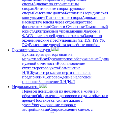
споры
Адвокат по строительным
спорам
Лизинговые споры
Трудовые
споры
Взыскание долгов
Бесплатная юридическая
консультация
Транспортные споры
Адвокаты по
наследству
Пенсия через суд
Банкротство
физических лиц
Юрист в Смоленске
Таможенный
юрист
Арбитражный управляющий
Жалобы в
ФАС
Защита от рейдерского захвата
Защита по
экономическим преступлениям (ст. 159, 199 УК
РФ)
Взыскание ущерба за врачебные ошибки
Бухгалтерские услуги
Бухгалтерия для торговли на
маркетплейсах
Бухгалтерское обслуживание
Сдача
нулевой отчетности
Восстановление
бухгалтерского учета
Возмещение
НДС
Бухгалтерская экспертиза и анализ
предприятия
Сопровождение налоговой
проверки
Заполнение 3-НДФЛ
Недвижимость
Перевод помещений из нежилых в жилые и
обратно
Оформление договоров о сдачи объекта в
аренду
Постановка, снятие жилья с
учета
Урегулирование споров с
застройщиками
Сопровождение сделок с