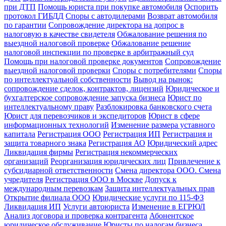
при ДТП
Помощь юриста при покупке автомобиля
Оспорить
протокол ГИБДД
Споры с автодилерами
Возврат автомобиля
по гарантии
Сопровождение директора на допрос в
налоговую в качестве свидетеля
Обжалование решения по
выездной налоговой проверке
Обжалование решение
налоговой инспекции по проверке в арбитражный суд
Помощь при налоговой проверке документов
Сопровождение
выездной налоговой проверки
Споры с потребителями
Споры
по интеллектуальной собственности
Вывод на рынок:
сопровождение сделок, контрактов, лицензий
Юридическое и
бухгалтерское сопровождение запуска бизнеса
Юрист по
интеллектуальному праву
Разблокировка банковского счета
Юрист для перевозчиков и экспедиторов
Юрист в сфере
информационных технологий
Изменение размера уставного
капитала
Регистрация ООО
Регистрация ИП
Регистрация и
защита товарного знака
Регистрация АО
Юридический адрес
Ликвидация фирмы
Регистрация некоммерческих
организаций
Реорганизация юридических лиц
Привлечение к
субсидиарной ответственности
Смена директора ООО. Смена
учредителя
Регистрация ООО в Москве
Допуск к
международным перевозкам
Защита интеллектуальных прав
Открытие филиала ООО
Юридические услуги по 115-ФЗ
Ликвидация ИП
Услуги автоюриста
Изменение в ЕГРЮЛ
Анализ договора и проверка контрагента
Абонентское
юридическое обслуживание
Юристы по налогам бизнеса