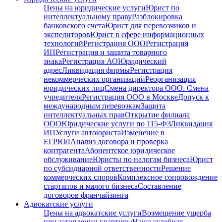
Цены на юридические услуги
Юрист по
интеллектуальному праву
Разблокировка
банковского счета
Юрист для перевозчиков и
экспедиторов
Юрист в сфере информационных
технологий
Регистрация ООО
Регистрация
ИП
Регистрация и защита товарного
знака
Регистрация АО
Юридический
адрес
Ликвидация фирмы
Регистрация
некоммерческих организаций
Реорганизация
юридических лиц
Смена директора ООО. Смена
учредителя
Регистрация ООО в Москве
Допуск к
международным перевозкам
Защита
интеллектуальных прав
Открытие филиала
ООО
Юридические услуги по 115-ФЗ
Ликвидация
ИП
Услуги автоюриста
Изменение в
ЕГРЮЛ
Анализ договора и проверка
контрагента
Абонентское юридическое
обслуживание
Юристы по налогам бизнеса
Юрист
по субсидиарной ответственности
Решение
коммерческих споров
Комплексное сопровождение
стартапов и малого бизнеса
Составление
договоров франчайзинга
Адвокатские услуги
Цены на адвокатские услуги
Возмещение ущерба
при затоплении квартиры
Наша судебная