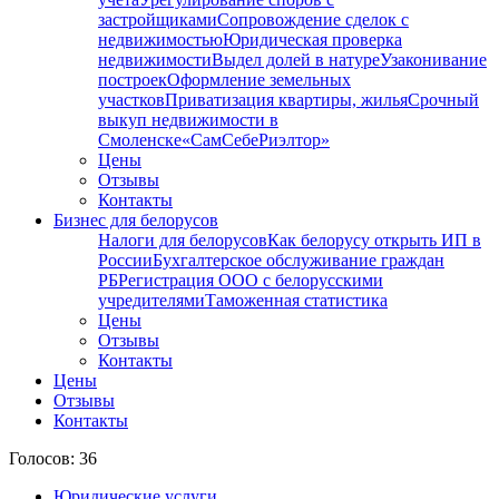
застройщиками
Сопровождение сделок с
недвижимостью
Юридическая проверка
недвижимости
Выдел долей в натуре
Узаконивание
построек
Оформление земельных
участков
Приватизация квартиры, жилья
Срочный
выкуп недвижимости в
Cмоленске
«СамСебеРиэлтор»
Цены
Отзывы
Контакты
Бизнес для белорусов
Налоги для белорусов
Как белорусу открыть ИП в
России
Бухгалтерское обслуживание граждан
РБ
Регистрация ООО с белорусскими
учредителями
Таможенная статистика
Цены
Отзывы
Контакты
Цены
Отзывы
Контакты
Голосов: 36
Юридические услуги