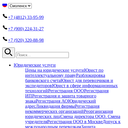
+7 (4812) 33-95-99
+7 (900) 224-31-27
+7 (920) 320-88-98
Юридические услуги
Цены на юридические услуги
Юрист по
интеллектуальному праву
Разблокировка
банковского счета
Юрист для перевозчиков и
экспедиторов
Юрист в сфере информационных
технологий
Регистрация ООО
Регистрация
ИП
Регистрация и защита товарного
знака
Регистрация АО
Юридический
адрес
Ликвидация фирмы
Регистрация
некоммерческих организаций
Реорганизация
юридических лиц
Смена директора ООО. Смена
учредителя
Регистрация ООО в Москве
Допуск к
международным перевозкам
Защита