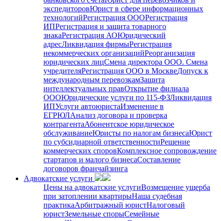
экспедиторов
Юрист в сфере информационных
технологий
Регистрация ООО
Регистрация
ИП
Регистрация и защита товарного
знака
Регистрация АО
Юридический
адрес
Ликвидация фирмы
Регистрация
некоммерческих организаций
Реорганизация
юридических лиц
Смена директора ООО. Смена
учредителя
Регистрация ООО в Москве
Допуск к
международным перевозкам
Защита
интеллектуальных прав
Открытие филиала
ООО
Юридические услуги по 115-ФЗ
Ликвидация
ИП
Услуги автоюриста
Изменение в
ЕГРЮЛ
Анализ договора и проверка
контрагента
Абонентское юридическое
обслуживание
Юристы по налогам бизнеса
Юрист
по субсидиарной ответственности
Решение
коммерческих споров
Комплексное сопровождение
стартапов и малого бизнеса
Составление
договоров франчайзинга
Адвокатские услуги
Цены на адвокатские услуги
Возмещение ущерба
при затоплении квартиры
Наша судебная
практика
Арбитражный юрист
Налоговый
юрист
Земельные споры
Семейные