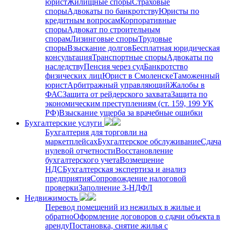
юрист
Жилищные споры
Страховые
споры
Адвокаты по банкротству
Юристы по
кредитным вопросам
Корпоративные
споры
Адвокат по строительным
спорам
Лизинговые споры
Трудовые
споры
Взыскание долгов
Бесплатная юридическая
консультация
Транспортные споры
Адвокаты по
наследству
Пенсия через суд
Банкротство
физических лиц
Юрист в Смоленске
Таможенный
юрист
Арбитражный управляющий
Жалобы в
ФАС
Защита от рейдерского захвата
Защита по
экономическим преступлениям (ст. 159, 199 УК
РФ)
Взыскание ущерба за врачебные ошибки
Бухгалтерские услуги
Бухгалтерия для торговли на
маркетплейсах
Бухгалтерское обслуживание
Сдача
нулевой отчетности
Восстановление
бухгалтерского учета
Возмещение
НДС
Бухгалтерская экспертиза и анализ
предприятия
Сопровождение налоговой
проверки
Заполнение 3-НДФЛ
Недвижимость
Перевод помещений из нежилых в жилые и
обратно
Оформление договоров о сдачи объекта в
аренду
Постановка, снятие жилья с