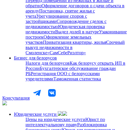
Перевод помещений из нежилых в жилые и
обратно
Оформление договоров о сдачи объекта в
аренду
Постановка, снятие жилья с
учета
Урегулирование споров с
застройщиками
Сопровождение сделок с
недвижимостью
Юридическая проверка
недвижимости
Выдел долей в натуре
Узаконивание
построек
Оформление земельных
участков
Приватизация квартиры, жилья
Срочный
выкуп недвижимости в
Cмоленске
«СамСебеРиэлтор»
Бизнес для белорусов
Налоги для белорусов
Как белорусу открыть ИП в
России
Бухгалтерское обслуживание граждан
РБ
Регистрация ООО с белорусскими
учредителями
Таможенная статистика
Консультация
Юридические услуги
Цены на юридические услуги
Юрист по
интеллектуальному праву
Разблокировка
банковского счета
Юрист для перевозчиков и