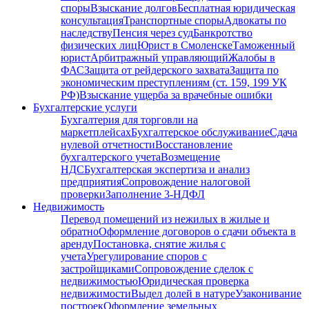
споры
Взыскание долгов
Бесплатная юридическая
консультация
Транспортные споры
Адвокаты по
наследству
Пенсия через суд
Банкротство
физических лиц
Юрист в Смоленске
Таможенный
юрист
Арбитражный управляющий
Жалобы в
ФАС
Защита от рейдерского захвата
Защита по
экономическим преступлениям (ст. 159, 199 УК
РФ)
Взыскание ущерба за врачебные ошибки
Бухгалтерские услуги
Бухгалтерия для торговли на
маркетплейсах
Бухгалтерское обслуживание
Сдача
нулевой отчетности
Восстановление
бухгалтерского учета
Возмещение
НДС
Бухгалтерская экспертиза и анализ
предприятия
Сопровождение налоговой
проверки
Заполнение 3-НДФЛ
Недвижимость
Перевод помещений из нежилых в жилые и
обратно
Оформление договоров о сдачи объекта в
аренду
Постановка, снятие жилья с
учета
Урегулирование споров с
застройщиками
Сопровождение сделок с
недвижимостью
Юридическая проверка
недвижимости
Выдел долей в натуре
Узаконивание
построек
Оформление земельных