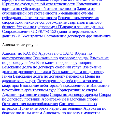
Юрист по субсидиарной ответственности
Консультация
юриста по субсидиарной ответственности
Защита от
субсидиарной ответственности
Уменьшение суммы
субсидиарной ответственности
Решение коммерческих
споров
Комплексное сопровождение стартапов и малого
бизнеса
Услуги по цифровому / IT-праву и защите данных
Сопровождение GDPR/ФЗ-152 (защита персональных
данных)
ИТ-контракты
Составление договоров франчайзинга
Адвокатские услуги
Адвокат по КАСКО
Адвокат по ОСАГО
Юрист по
автострахованию
Взыскание по договору аренды
Взыскание
по договору найма
Взыскание по договору подряда
Взыскание долга по договору оказания услуг
Взыскание
долга по договору поставки
Взыскание долга по договору
займа
Взыскание долга по договору перевозки
Цены на
адвокатские услуги
Возмещение ущерба при затоплении
квартиры
Взыскание дебиторской задолженности
Взыскание
неустойки в арбитражном суде
Корпоративные споры
Административные споры
Споры по договору аренды
Споры
по договору поставки
Арбитражные налоговые споры
Оптимизация налогообложения
Снижение налоговых
штрафов
Признание брака недействительным
Адвокаты по
бракоразводным делам
Адвокаты по разделу имущества