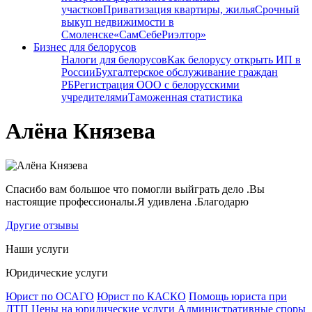
участков
Приватизация квартиры, жилья
Срочный
выкуп недвижимости в
Cмоленске
«СамСебеРиэлтор»
Бизнес для белорусов
Налоги для белорусов
Как белорусу открыть ИП в
России
Бухгалтерское обслуживание граждан
РБ
Регистрация ООО с белорусскими
учредителями
Таможенная статистика
Алёна Князева
Спасибо вам большое что помогли выйграть дело .Вы
настоящие профессионалы.Я удивлена .Благодарю
Другие отзывы
Наши услуги
Юридические услуги
Юрист по ОСАГО
Юрист по КАСКО
Помощь юриста при
ДТП
Цены на юридические услуги
Административные споры