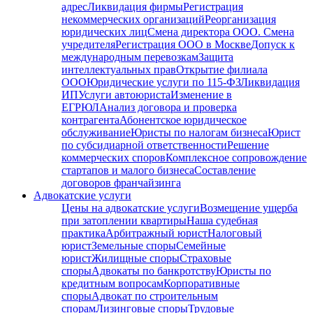
адрес
Ликвидация фирмы
Регистрация
некоммерческих организаций
Реорганизация
юридических лиц
Смена директора ООО. Смена
учредителя
Регистрация ООО в Москве
Допуск к
международным перевозкам
Защита
интеллектуальных прав
Открытие филиала
ООО
Юридические услуги по 115-ФЗ
Ликвидация
ИП
Услуги автоюриста
Изменение в
ЕГРЮЛ
Анализ договора и проверка
контрагента
Абонентское юридическое
обслуживание
Юристы по налогам бизнеса
Юрист
по субсидиарной ответственности
Решение
коммерческих споров
Комплексное сопровождение
стартапов и малого бизнеса
Составление
договоров франчайзинга
Адвокатские услуги
Цены на адвокатские услуги
Возмещение ущерба
при затоплении квартиры
Наша судебная
практика
Арбитражный юрист
Налоговый
юрист
Земельные споры
Семейные
юрист
Жилищные споры
Страховые
споры
Адвокаты по банкротству
Юристы по
кредитным вопросам
Корпоративные
споры
Адвокат по строительным
спорам
Лизинговые споры
Трудовые