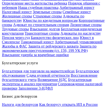
Определение места жительства ребенка
Порядок общения с
ребенком
Наша судебная практика
Арбитражный юрист
Налоговый юрист
Земельные споры
Семейные юрист
Жилищные споры
Страховые споры
Адвокаты по
банкротству
Юристы по кредитным вопросам
Корпоративные
споры
Адвокат по строительным спорам
Лизинговые споры
Трудовые споры
Взыскание долгов
Бесплатная юридическая
консультация
Транспортные споры
Адвокаты по наследству
Пенсия через суд
Банкротство физических лиц
Юрист в
Смоленске
Таможенный юрист
Арбитражный управляющий
Жалобы в ФАС
Защита от рейдерского захвата
Защита по
экономическим преступлениям (ст. 159, 199 УК РФ)
Взыскание ущерба за врачебные ошибки
Бухгалтерские услуги
Бухгалтерия для торговли на маркетплейсах
Бухгалтерское
обслуживание
Сдача нулевой отчетности
Восстановление
бухгалтерского учета
Возмещение НДС
Бухгалтерская
экспертиза и анализ предприятия
Сопровождение налоговой
проверки
Заполнение 3-НДФЛ
Бизнес для белорусов
Налоги для белорусов
Как белорусу открыть ИП в России