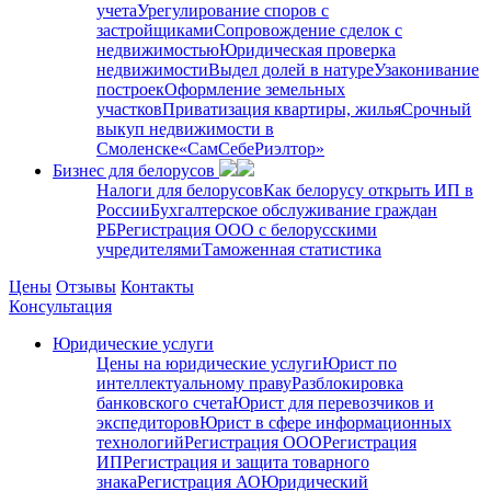
учета
Урегулирование споров с
застройщиками
Сопровождение сделок с
недвижимостью
Юридическая проверка
недвижимости
Выдел долей в натуре
Узаконивание
построек
Оформление земельных
участков
Приватизация квартиры, жилья
Срочный
выкуп недвижимости в
Cмоленске
«СамСебеРиэлтор»
Бизнес для белорусов
Налоги для белорусов
Как белорусу открыть ИП в
России
Бухгалтерское обслуживание граждан
РБ
Регистрация ООО с белорусскими
учредителями
Таможенная статистика
Цены
Отзывы
Контакты
Консультация
Юридические услуги
Цены на юридические услуги
Юрист по
интеллектуальному праву
Разблокировка
банковского счета
Юрист для перевозчиков и
экспедиторов
Юрист в сфере информационных
технологий
Регистрация ООО
Регистрация
ИП
Регистрация и защита товарного
знака
Регистрация АО
Юридический