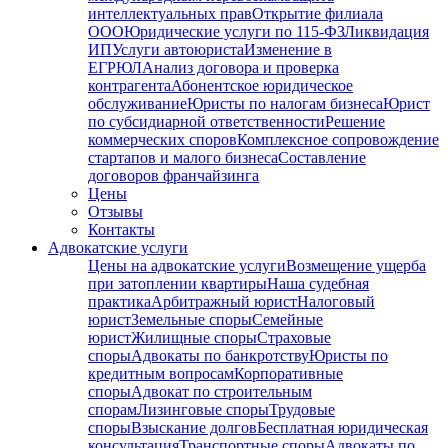
интеллектуальных прав
Открытие филиала
ООО
Юридические услуги по 115-ФЗ
Ликвидация
ИП
Услуги автоюриста
Изменение в
ЕГРЮЛ
Анализ договора и проверка
контрагента
Абонентское юридическое
обслуживание
Юристы по налогам бизнеса
Юрист
по субсидиарной ответственности
Решение
коммерческих споров
Комплексное сопровождение
стартапов и малого бизнеса
Составление
договоров франчайзинга
Цены
Отзывы
Контакты
Адвокатские услуги
Цены на адвокатские услуги
Возмещение ущерба
при затоплении квартиры
Наша судебная
практика
Арбитражный юрист
Налоговый
юрист
Земельные споры
Семейные
юрист
Жилищные споры
Страховые
споры
Адвокаты по банкротству
Юристы по
кредитным вопросам
Корпоративные
споры
Адвокат по строительным
спорам
Лизинговые споры
Трудовые
споры
Взыскание долгов
Бесплатная юридическая
консультация
Транспортные споры
Адвокаты по