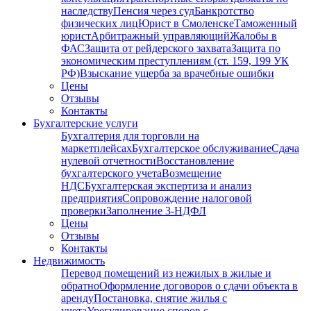
наследству
Пенсия через суд
Банкротство
физических лиц
Юрист в Смоленске
Таможенный
юрист
Арбитражный управляющий
Жалобы в
ФАС
Защита от рейдерского захвата
Защита по
экономическим преступлениям (ст. 159, 199 УК
РФ)
Взыскание ущерба за врачебные ошибки
Цены
Отзывы
Контакты
Бухгалтерские услуги
Бухгалтерия для торговли на
маркетплейсах
Бухгалтерское обслуживание
Сдача
нулевой отчетности
Восстановление
бухгалтерского учета
Возмещение
НДС
Бухгалтерская экспертиза и анализ
предприятия
Сопровождение налоговой
проверки
Заполнение 3-НДФЛ
Цены
Отзывы
Контакты
Недвижимость
Перевод помещений из нежилых в жилые и
обратно
Оформление договоров о сдачи объекта в
аренду
Постановка, снятие жилья с
учета
Урегулирование споров с