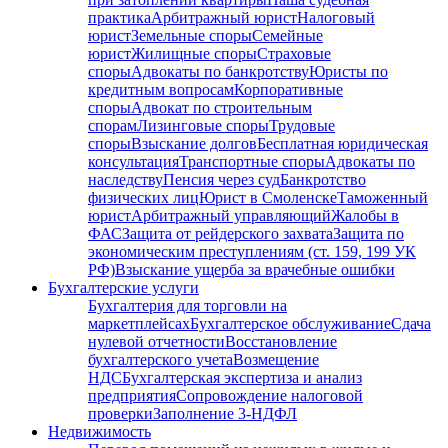
практика
Арбитражный юрист
Налоговый
юрист
Земельные споры
Семейные
юрист
Жилищные споры
Страховые
споры
Адвокаты по банкротству
Юристы по
кредитным вопросам
Корпоративные
споры
Адвокат по строительным
спорам
Лизинговые споры
Трудовые
споры
Взыскание долгов
Бесплатная юридическая
консультация
Транспортные споры
Адвокаты по
наследству
Пенсия через суд
Банкротство
физических лиц
Юрист в Смоленске
Таможенный
юрист
Арбитражный управляющий
Жалобы в
ФАС
Защита от рейдерского захвата
Защита по
экономическим преступлениям (ст. 159, 199 УК
РФ)
Взыскание ущерба за врачебные ошибки
Бухгалтерские услуги
Бухгалтерия для торговли на
маркетплейсах
Бухгалтерское обслуживание
Сдача
нулевой отчетности
Восстановление
бухгалтерского учета
Возмещение
НДС
Бухгалтерская экспертиза и анализ
предприятия
Сопровождение налоговой
проверки
Заполнение 3-НДФЛ
Недвижимость