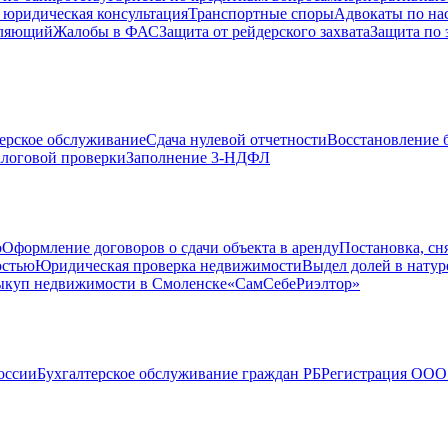
 юридическая консультация
Транспортные споры
Адвокаты по на
вляющий
Жалобы в ФАС
Защита от рейдерского захвата
Защита по 
ерское обслуживание
Сдача нулевой отчетности
Восстановление б
логовой проверки
Заполнение 3-НДФЛ
о
Оформление договоров о сдачи объекта в аренду
Постановка, сн
остью
Юридическая проверка недвижимости
Выдел долей в натур
куп недвижимости в Cмоленске
«СамСебеРиэлтор»
оссии
Бухгалтерское обслуживание граждан РБ
Регистрация ООО 