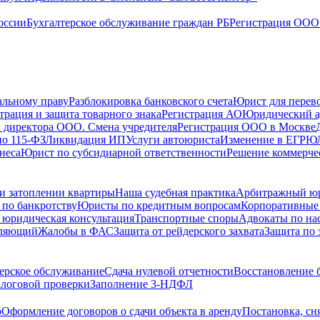
оссии
Бухгалтерское обслуживание граждан РБ
Регистрация ООО 
альному праву
Разблокировка банковского счета
Юрист для перево
трация и защита товарного знака
Регистрация АО
Юридический а
 директора ООО. Смена учредителя
Регистрация ООО в Москве
по 115-ФЗ
Ликвидация ИП
Услуги автоюриста
Изменение в ЕГРЮ
неса
Юрист по субсидиарной ответственности
Решение коммерче
и затоплении квартиры
Наша судебная практика
Арбитражный ю
по банкротству
Юристы по кредитным вопросам
Корпоративные
 юридическая консультация
Транспортные споры
Адвокаты по на
вляющий
Жалобы в ФАС
Защита от рейдерского захвата
Защита по 
ерское обслуживание
Сдача нулевой отчетности
Восстановление б
логовой проверки
Заполнение 3-НДФЛ
о
Оформление договоров о сдачи объекта в аренду
Постановка, сн