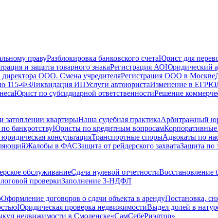
альному праву
Разблокировка банковского счета
Юрист для перево
трация и защита товарного знака
Регистрация АО
Юридический а
 директора ООО. Смена учредителя
Регистрация ООО в Москве
по 115-ФЗ
Ликвидация ИП
Услуги автоюриста
Изменение в ЕГРЮ
неса
Юрист по субсидиарной ответственности
Решение коммерче
и затоплении квартиры
Наша судебная практика
Арбитражный ю
по банкротству
Юристы по кредитным вопросам
Корпоративные
 юридическая консультация
Транспортные споры
Адвокаты по на
вляющий
Жалобы в ФАС
Защита от рейдерского захвата
Защита по 
ерское обслуживание
Сдача нулевой отчетности
Восстановление б
логовой проверки
Заполнение 3-НДФЛ
о
Оформление договоров о сдачи объекта в аренду
Постановка, сн
остью
Юридическая проверка недвижимости
Выдел долей в натур
куп недвижимости в Cмоленске
«СамСебеРиэлтор»