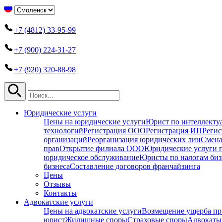
+7 (4812) 33-95-99
+7 (900) 224-31-27
+7 (920) 320-88-98
Юридические услуги
Цены на юридические услуги
Юрист по интеллекту
технологий
Регистрация ООО
Регистрация ИП
Регис
организаций
Реорганизация юридических лиц
Смена
прав
Открытие филиала ООО
Юридические услуги 
юридическое обслуживание
Юристы по налогам биз
бизнеса
Составление договоров франчайзинга
Цены
Отзывы
Контакты
Адвокатские услуги
Цены на адвокатские услуги
Возмещение ущерба пр
юрист
Жилищные споры
Страховые споры
Адвокаты 