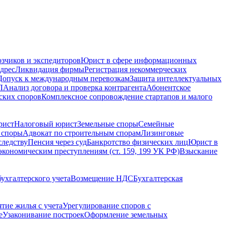
зчиков и экспедиторов
Юрист в сфере информационных
дрес
Ликвидация фирмы
Регистрация некоммерческих
Допуск к международным перевозкам
Защита интеллектуальных
Л
Анализ договора и проверка контрагента
Абонентское
ских споров
Комплексное сопровождение стартапов и малого
рист
Налоговый юрист
Земельные споры
Семейные
 споры
Адвокат по строительным спорам
Лизинговые
следству
Пенсия через суд
Банкротство физических лиц
Юрист в
экономическим преступлениям (ст. 159, 199 УК РФ)
Взыскание
ухгалтерского учета
Возмещение НДС
Бухгалтерская
ятие жилья с учета
Урегулирование споров с
е
Узаконивание построек
Оформление земельных