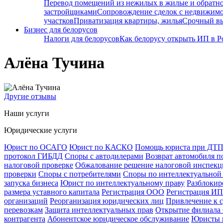
Перевод помещений из нежилых в жилые и обратн
застройщиками
Сопровождение сделок с недвижим
участков
Приватизация квартиры, жилья
Срочный вы
Бизнес для белорусов
Налоги для белорусов
Как белорусу открыть ИП в Р
Алёна Тучина
Другие отзывы
Наши услуги
Юридические услуги
Юрист по ОСАГО
Юрист по КАСКО
Помощь юриста при ДТ
протокол ГИБДД
Споры с автодилерами
Возврат автомобиля п
налоговой проверке
Обжалование решение налоговой инспекци
проверки
Споры с потребителями
Споры по интеллектуальной
запуска бизнеса
Юрист по интеллектуальному праву
Разблокир
размера уставного капитала
Регистрация ООО
Регистрация ИП
организаций
Реорганизация юридических лиц
Привлечение к 
перевозкам
Защита интеллектуальных прав
Открытие филиал
контрагента
Абонентское юридическое обслуживание
Юристы п