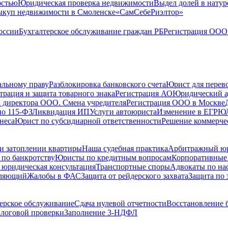
остью
Юридическая проверка недвижимости
Выдел долей в натур
куп недвижимости в Cмоленске
«СамСебеРиэлтор»
оссии
Бухгалтерское обслуживание граждан РБ
Регистрация ООО 
альному праву
Разблокировка банковского счета
Юрист для перево
трация и защита товарного знака
Регистрация АО
Юридический а
 директора ООО. Смена учредителя
Регистрация ООО в Москве
по 115-ФЗ
Ликвидация ИП
Услуги автоюриста
Изменение в ЕГРЮ
неса
Юрист по субсидиарной ответственности
Решение коммерче
и затоплении квартиры
Наша судебная практика
Арбитражный ю
по банкротству
Юристы по кредитным вопросам
Корпоративные
 юридическая консультация
Транспортные споры
Адвокаты по на
вляющий
Жалобы в ФАС
Защита от рейдерского захвата
Защита по 
ерское обслуживание
Сдача нулевой отчетности
Восстановление б
логовой проверки
Заполнение 3-НДФЛ