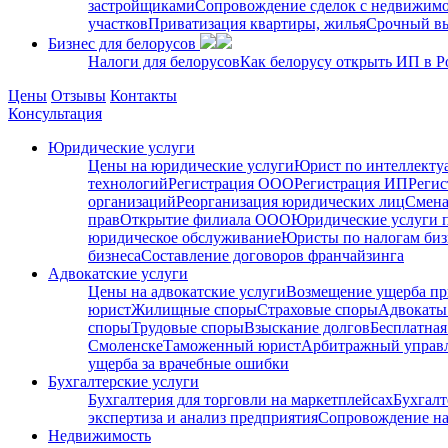
застройщиками
Сопровождение сделок с недвижим
участков
Приватизация квартиры, жилья
Срочный вы
Бизнес для белорусов
Налоги для белорусов
Как белорусу открыть ИП в Р
Цены
Отзывы
Контакты
Консультация
Юридические услуги
Цены на юридические услуги
Юрист по интеллекту
технологий
Регистрация ООО
Регистрация ИП
Регис
организаций
Реорганизация юридических лиц
Смена
прав
Открытие филиала ООО
Юридические услуги 
юридическое обслуживание
Юристы по налогам биз
бизнеса
Составление договоров франчайзинга
Адвокатские услуги
Цены на адвокатские услуги
Возмещение ущерба пр
юрист
Жилищные споры
Страховые споры
Адвокаты 
споры
Трудовые споры
Взыскание долгов
Бесплатная
Смоленске
Таможенный юрист
Арбитражный упра
ущерба за врачебные ошибки
Бухгалтерские услуги
Бухгалтерия для торговли на маркетплейсах
Бухгалт
экспертиза и анализ предприятия
Сопровождение на
Недвижимость