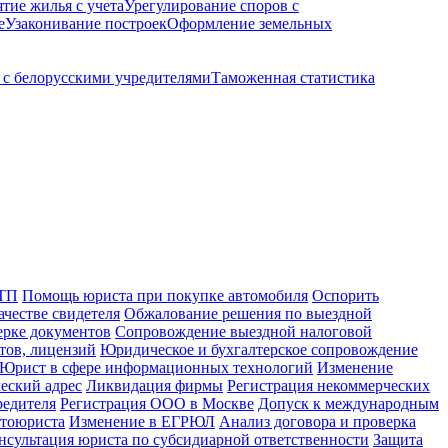
ятие жилья с учета
Урегулирование споров с
е
Узаконивание построек
Оформление земельных
с белорусскими учредителями
Таможенная статистика
ДТП
Помощь юриста при покупке автомобиля
Оспорить
ачестве свидетеля
Обжалование решения по выездной
ерке документов
Сопровождение выездной налоговой
тов, лицензий
Юридическое и бухгалтерское сопровождение
Юрист в сфере информационных технологий
Изменение
еский адрес
Ликвидация фирмы
Регистрация некоммерческих
редителя
Регистрация ООО в Москве
Допуск к международным
втоюриста
Изменение в ЕГРЮЛ
Анализ договора и проверка
нсультация юриста по субсидиарной ответственности
Защита