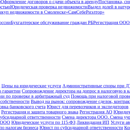
о
Оформление договоров о сдачи объекта в аренду
Постановка, сн
остью
Юридическая проверка недвижимости
Выдел долей в натур
куп недвижимости в Cмоленске
«СамСебеРиэлтор»
оссии
Бухгалтерское обслуживание граждан РБ
Регистрация ООО 
П
Цены на юридические услуги
Административные споры при 
о гарантии
Сопровождение директора на допрос в налоговую в к
и по проверке в арбитражный суд
Помощь при налоговой пров
 собственности
Вывод на рынок: сопровождение сделок, контрак
овка банковского счета
Юрист для перевозчиков и экспедиторов
Регистрация и защита товарного знака
Регистрация АО
Юридич
субсидиарной ответственности
Смена директора ООО. Смена уч
а ООО
Юридические услуги по 115-ФЗ
Ликвидация ИП
Услуги а
о налогам бизнеса
Юрист по субсидиарной ответственности
Ко