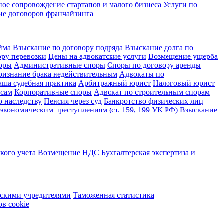
ое сопровождение стартапов и малого бизнеса
Услуги по
ие договоров франчайзинга
йма
Взыскание по договору подряда
Взыскание долга по
ору перевозки
Цены на адвокатские услуги
Возмещение ущерба
оры
Административные споры
Споры по договору аренды
ризнание брака недействительным
Адвокаты по
аша судебная практика
Арбитражный юрист
Налоговый юрист
осам
Корпоративные споры
Адвокат по строительным спорам
 наследству
Пенсия через суд
Банкротство физических лиц
экономическим преступлениям (ст. 159, 199 УК РФ)
Взыскание
кого учета
Возмещение НДС
Бухгалтерская экспертиза и
сскими учредителями
Таможенная статистика
в cookie