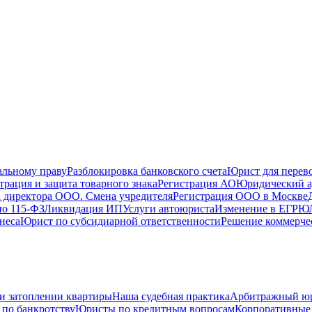
альному праву
Разблокировка банковского счета
Юрист для перево
трация и защита товарного знака
Регистрация АО
Юридический а
 директора ООО. Смена учредителя
Регистрация ООО в Москве
по 115-ФЗ
Ликвидация ИП
Услуги автоюриста
Изменение в ЕГРЮ
неса
Юрист по субсидиарной ответственности
Решение коммерче
и затоплении квартиры
Наша судебная практика
Арбитражный ю
по банкротству
Юристы по кредитным вопросам
Корпоративные