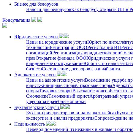
Бизнес для белорусов
Налоги для белорусов
Как белорусу открыть ИП в Р
Консультация
Юридические услуги
Цены на юридические услуги
Юрист по интеллекту
технологий
Регистрация ООО
Регистрация ИП
Регис
организаций
Реорганизация юридических лиц
Смена
прав
Открытие филиала ООО
Юридические услуги 
юридическое обслуживание
Юристы по налогам биз
бизнеса
Составление договоров франчайзинга
Адвокатские услуги
Цены на адвокатские услуги
Возмещение ущерба пр
юрист
Жилищные споры
Страховые споры
Адвокаты 
споры
Трудовые споры
Взыскание долгов
Бесплатная
Смоленске
Таможенный юрист
Арбитражный упра
ущерба за врачебные ошибки
Бухгалтерские услуги
Бухгалтерия для торговли на маркетплейсах
Бухгалт
экспертиза и анализ предприятия
Сопровождение на
Недвижимость
Перевод помещений из нежилых в жилые и обратн