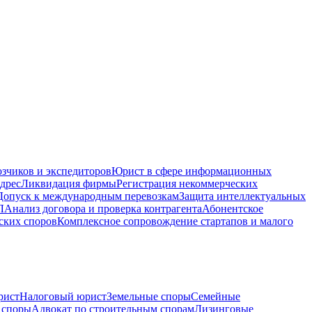
зчиков и экспедиторов
Юрист в сфере информационных
дрес
Ликвидация фирмы
Регистрация некоммерческих
Допуск к международным перевозкам
Защита интеллектуальных
Л
Анализ договора и проверка контрагента
Абонентское
ских споров
Комплексное сопровождение стартапов и малого
рист
Налоговый юрист
Земельные споры
Семейные
 споры
Адвокат по строительным спорам
Лизинговые