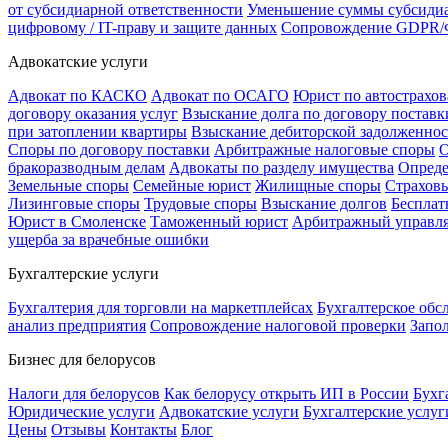
от субсидиарной ответственности
Уменьшение суммы субсидиа
цифровому / IT-праву и защите данных
Сопровождение GDPR/Ф
Адвокатские услуги
Адвокат по КАСКО
Адвокат по ОСАГО
Юрист по автострахо
договору оказания услуг
Взыскание долга по договору поставк
при затоплении квартиры
Взыскание дебиторской задолженно
Споры по договору поставки
Арбитражные налоговые споры
О
бракоразводным делам
Адвокаты по разделу имущества
Опреде
Земельные споры
Семейные юрист
Жилищные споры
Страхов
Лизинговые споры
Трудовые споры
Взыскание долгов
Бесплат
Юрист в Смоленске
Таможенный юрист
Арбитражный управ
ущерба за врачебные ошибки
Бухгалтерские услуги
Бухгалтерия для торговли на маркетплейсах
Бухгалтерское об
анализ предприятия
Сопровождение налоговой проверки
Запо
Бизнес для белорусов
Налоги для белорусов
Как белорусу открыть ИП в России
Бухг
Юридические услуги
Адвокатские услуги
Бухгалтерские услуг
Цены
Отзывы
Контакты
Блог