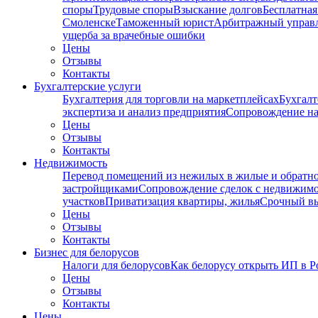
споры
Трудовые споры
Взыскание долгов
Бесплатная
Смоленске
Таможенный юрист
Арбитражный упра
ущерба за врачебные ошибки
Цены
Отзывы
Контакты
Бухгалтерские услуги
Бухгалтерия для торговли на маркетплейсах
Бухгалт
экспертиза и анализ предприятия
Сопровождение на
Цены
Отзывы
Контакты
Недвижимость
Перевод помещений из нежилых в жилые и обратн
застройщиками
Сопровождение сделок с недвижим
участков
Приватизация квартиры, жилья
Срочный вы
Цены
Отзывы
Контакты
Бизнес для белорусов
Налоги для белорусов
Как белорусу открыть ИП в Р
Цены
Отзывы
Контакты
Цены