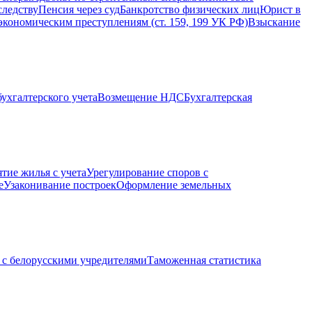
следству
Пенсия через суд
Банкротство физических лиц
Юрист в
экономическим преступлениям (ст. 159, 199 УК РФ)
Взыскание
ухгалтерского учета
Возмещение НДС
Бухгалтерская
ятие жилья с учета
Урегулирование споров с
е
Узаконивание построек
Оформление земельных
с белорусскими учредителями
Таможенная статистика