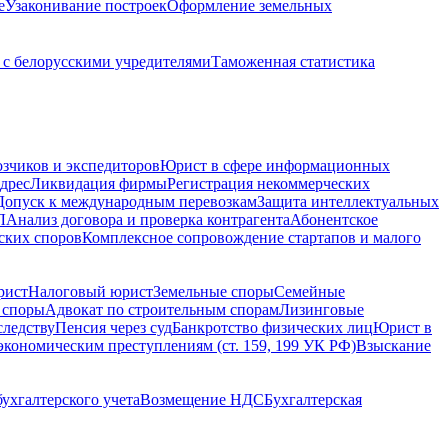
е
Узаконивание построек
Оформление земельных
с белорусскими учредителями
Таможенная статистика
зчиков и экспедиторов
Юрист в сфере информационных
дрес
Ликвидация фирмы
Регистрация некоммерческих
Допуск к международным перевозкам
Защита интеллектуальных
Л
Анализ договора и проверка контрагента
Абонентское
ских споров
Комплексное сопровождение стартапов и малого
рист
Налоговый юрист
Земельные споры
Семейные
 споры
Адвокат по строительным спорам
Лизинговые
следству
Пенсия через суд
Банкротство физических лиц
Юрист в
экономическим преступлениям (ст. 159, 199 УК РФ)
Взыскание
ухгалтерского учета
Возмещение НДС
Бухгалтерская