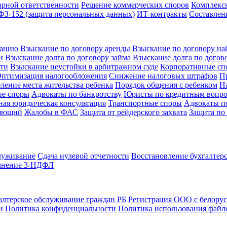
рной ответственности
Решение коммерческих споров
Комплексн
З-152 (защита персональных данных)
ИТ-контракты
Составлен
ванию
Взыскание по договору аренды
Взыскание по договору на
и
Взыскание долга по договору займа
Взыскание долга по догов
сти
Взыскание неустойки в арбитражном суде
Корпоративные сп
птимизация налогообложения
Снижение налоговых штрафов
П
ление места жительства ребенка
Порядок общения с ребенком
Н
ые споры
Адвокаты по банкротству
Юристы по кредитным вопр
ная юридическая консультация
Транспортные споры
Адвокаты по
ляющий
Жалобы в ФАС
Защита от рейдерского захвата
Защита по 
служивание
Сдача нулевой отчетности
Восстановление бухгалтерс
лнение 3-НДФЛ
алтерское обслуживание граждан РБ
Регистрация ООО с белору
и
Политика конфиденциальности
Политика использования файло