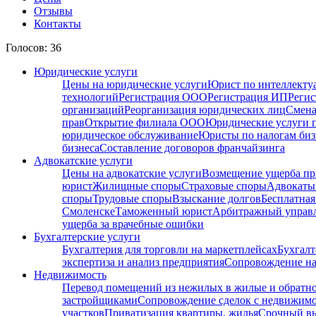
Отзывы
Контакты
Голосов: 36
Юридические услуги
Цены на юридические услуги
Юрист по интеллекту
технологий
Регистрация ООО
Регистрация ИП
Регис
организаций
Реорганизация юридических лиц
Смена
прав
Открытие филиала ООО
Юридические услуги 
юридическое обслуживание
Юристы по налогам биз
бизнеса
Составление договоров франчайзинга
Адвокатские услуги
Цены на адвокатские услуги
Возмещение ущерба пр
юрист
Жилищные споры
Страховые споры
Адвокаты 
споры
Трудовые споры
Взыскание долгов
Бесплатная
Смоленске
Таможенный юрист
Арбитражный упра
ущерба за врачебные ошибки
Бухгалтерские услуги
Бухгалтерия для торговли на маркетплейсах
Бухгалт
экспертиза и анализ предприятия
Сопровождение на
Недвижимость
Перевод помещений из нежилых в жилые и обратн
застройщиками
Сопровождение сделок с недвижим
участков
Приватизация квартиры, жилья
Срочный вы