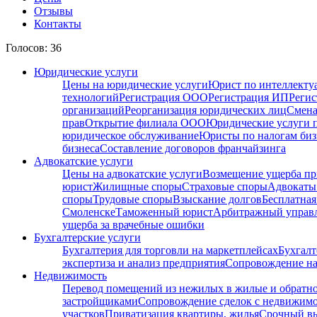
Отзывы
Контакты
Голосов: 36
Юридические услуги
Цены на юридические услуги
Юрист по интеллекту
технологий
Регистрация ООО
Регистрация ИП
Регис
организаций
Реорганизация юридических лиц
Смена
прав
Открытие филиала ООО
Юридические услуги 
юридическое обслуживание
Юристы по налогам биз
бизнеса
Составление договоров франчайзинга
Адвокатские услуги
Цены на адвокатские услуги
Возмещение ущерба пр
юрист
Жилищные споры
Страховые споры
Адвокаты 
споры
Трудовые споры
Взыскание долгов
Бесплатная
Смоленске
Таможенный юрист
Арбитражный упра
ущерба за врачебные ошибки
Бухгалтерские услуги
Бухгалтерия для торговли на маркетплейсах
Бухгалт
экспертиза и анализ предприятия
Сопровождение на
Недвижимость
Перевод помещений из нежилых в жилые и обратн
застройщиками
Сопровождение сделок с недвижим
участков
Приватизация квартиры, жилья
Срочный вы