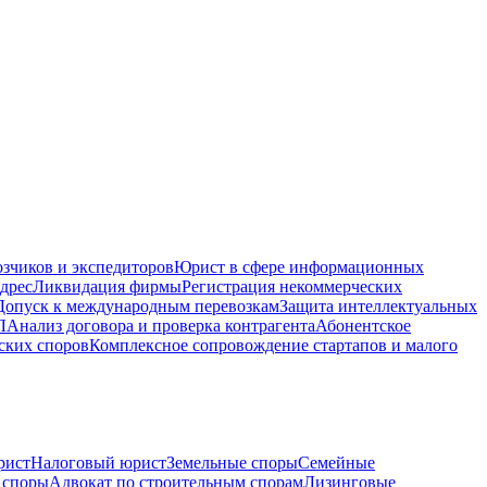
зчиков и экспедиторов
Юрист в сфере информационных
дрес
Ликвидация фирмы
Регистрация некоммерческих
Допуск к международным перевозкам
Защита интеллектуальных
Л
Анализ договора и проверка контрагента
Абонентское
ских споров
Комплексное сопровождение стартапов и малого
рист
Налоговый юрист
Земельные споры
Семейные
 споры
Адвокат по строительным спорам
Лизинговые