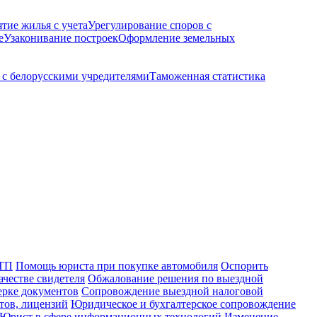
ятие жилья с учета
Урегулирование споров с
е
Узаконивание построек
Оформление земельных
с белорусскими учредителями
Таможенная статистика
ДТП
Помощь юриста при покупке автомобиля
Оспорить
ачестве свидетеля
Обжалование решения по выездной
ерке документов
Сопровождение выездной налоговой
тов, лицензий
Юридическое и бухгалтерское сопровождение
Юрист в сфере информационных технологий
Изменение