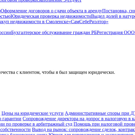
о
Оформление договоров о сдачи объекта в аренду
Постановка, сн
остью
Юридическая проверка недвижимости
Выдел долей в натур
куп недвижимости в Cмоленске
«СамСебеРиэлтор»
оссии
Бухгалтерское обслуживание граждан РБ
Регистрация ООО 
ичества с клиентом, чтобы я был защищен юридически.
П
Цены на юридические услуги
Административные споры при 
о гарантии
Сопровождение директора на допрос в налоговую в к
и по проверке в арбитражный суд
Помощь при налоговой пров
 собственности
Вывод на рынок: сопровождение сделок, контрак
овка банковского счета
Юрист для перевозчиков и экспедиторов