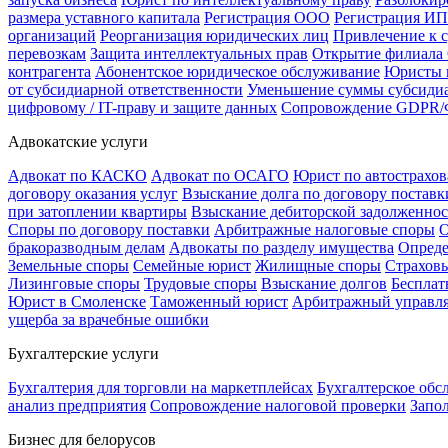
размера уставного капитала
Регистрация ООО
Регистрация ИП
организаций
Реорганизация юридических лиц
Привлечение к 
перевозкам
Защита интеллектуальных прав
Открытие филиал
контрагента
Абонентское юридическое обслуживание
Юристы п
от субсидиарной ответственности
Уменьшение суммы субсидиа
цифровому / IT-праву и защите данных
Сопровождение GDPR/Ф
Адвокатские услуги
Адвокат по КАСКО
Адвокат по ОСАГО
Юрист по автострахо
договору оказания услуг
Взыскание долга по договору поставк
при затоплении квартиры
Взыскание дебиторской задолженно
Споры по договору поставки
Арбитражные налоговые споры
О
бракоразводным делам
Адвокаты по разделу имущества
Опреде
Земельные споры
Семейные юрист
Жилищные споры
Страхов
Лизинговые споры
Трудовые споры
Взыскание долгов
Бесплат
Юрист в Смоленске
Таможенный юрист
Арбитражный управ
ущерба за врачебные ошибки
Бухгалтерские услуги
Бухгалтерия для торговли на маркетплейсах
Бухгалтерское об
анализ предприятия
Сопровождение налоговой проверки
Запо
Бизнес для белорусов