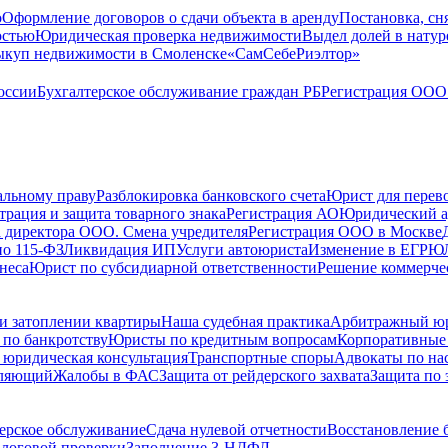
о
Оформление договоров о сдачи объекта в аренду
Постановка, сн
остью
Юридическая проверка недвижимости
Выдел долей в натур
куп недвижимости в Cмоленске
«СамСебеРиэлтор»
оссии
Бухгалтерское обслуживание граждан РБ
Регистрация ООО 
альному праву
Разблокировка банковского счета
Юрист для перево
трация и защита товарного знака
Регистрация АО
Юридический а
 директора ООО. Смена учредителя
Регистрация ООО в Москве
по 115-ФЗ
Ликвидация ИП
Услуги автоюриста
Изменение в ЕГРЮ
неса
Юрист по субсидиарной ответственности
Решение коммерче
и затоплении квартиры
Наша судебная практика
Арбитражный ю
по банкротству
Юристы по кредитным вопросам
Корпоративные
 юридическая консультация
Транспортные споры
Адвокаты по на
вляющий
Жалобы в ФАС
Защита от рейдерского захвата
Защита по 
ерское обслуживание
Сдача нулевой отчетности
Восстановление б
логовой проверки
Заполнение 3-НДФЛ