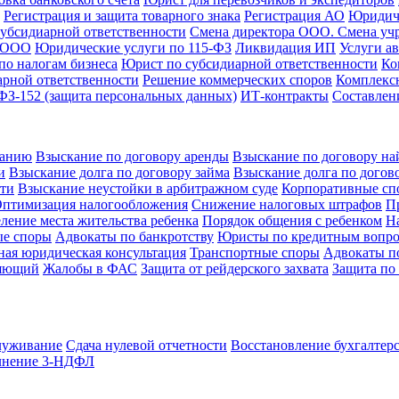
Регистрация и защита товарного знака
Регистрация АО
Юридич
субсидиарной ответственности
Смена директора ООО. Смена уч
а ООО
Юридические услуги по 115-ФЗ
Ликвидация ИП
Услуги а
о налогам бизнеса
Юрист по субсидиарной ответственности
Ко
рной ответственности
Решение коммерческих споров
Комплексн
З-152 (защита персональных данных)
ИТ-контракты
Составлен
ванию
Взыскание по договору аренды
Взыскание по договору на
и
Взыскание долга по договору займа
Взыскание долга по догов
сти
Взыскание неустойки в арбитражном суде
Корпоративные сп
птимизация налогообложения
Снижение налоговых штрафов
П
ление места жительства ребенка
Порядок общения с ребенком
Н
ые споры
Адвокаты по банкротству
Юристы по кредитным вопр
ная юридическая консультация
Транспортные споры
Адвокаты по
ляющий
Жалобы в ФАС
Защита от рейдерского захвата
Защита по 
служивание
Сдача нулевой отчетности
Восстановление бухгалтерс
лнение 3-НДФЛ