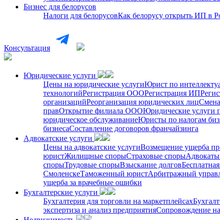
Бизнес для белорусов
Налоги для белорусов
Как белорусу открыть ИП в Р
Консультация
Юридические услуги
Цены на юридические услуги
Юрист по интеллекту
технологий
Регистрация ООО
Регистрация ИП
Регис
организаций
Реорганизация юридических лиц
Смена
прав
Открытие филиала ООО
Юридические услуги 
юридическое обслуживание
Юристы по налогам биз
бизнеса
Составление договоров франчайзинга
Адвокатские услуги
Цены на адвокатские услуги
Возмещение ущерба пр
юрист
Жилищные споры
Страховые споры
Адвокаты 
споры
Трудовые споры
Взыскание долгов
Бесплатная
Смоленске
Таможенный юрист
Арбитражный упра
ущерба за врачебные ошибки
Бухгалтерские услуги
Бухгалтерия для торговли на маркетплейсах
Бухгалт
экспертиза и анализ предприятия
Сопровождение на
Недвижимость