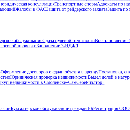
 юридическая консультация
Транспортные споры
Адвокаты по на
вляющий
Жалобы в ФАС
Защита от рейдерского захвата
Защита по 
ерское обслуживание
Сдача нулевой отчетности
Восстановление б
логовой проверки
Заполнение 3-НДФЛ
о
Оформление договоров о сдачи объекта в аренду
Постановка, сн
остью
Юридическая проверка недвижимости
Выдел долей в натур
куп недвижимости в Cмоленске
«СамСебеРиэлтор»
оссии
Бухгалтерское обслуживание граждан РБ
Регистрация ООО 