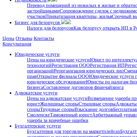
Перевод помещений из нежилых в жилые и обратн
застройщиками
Сопровождение сделок с недвижим
участков
Приватизация квартиры, жилья
Срочный вы
Бизнес для белорусов
Налоги для белорусов
Как белорусу открыть ИП в Р
Цены
Отзывы
Контакты
Консультация
Юридические услуги
Цены на юридические услуги
Юрист по интеллекту
технологий
Регистрация ООО
Регистрация ИП
Регис
организаций
Реорганизация юридических лиц
Смена
прав
Открытие филиала ООО
Юридические услуги 
юридическое обслуживание
Юристы по налогам биз
бизнеса
Составление договоров франчайзинга
Адвокатские услуги
Цены на адвокатские услуги
Возмещение ущерба пр
юрист
Жилищные споры
Страховые споры
Адвокаты 
споры
Трудовые споры
Взыскание долгов
Бесплатная
Смоленске
Таможенный юрист
Арбитражный упра
ущерба за врачебные ошибки
Бухгалтерские услуги
Бухгалтерия для торговли на маркетплейсах
Бухгалт
экспертиза и анализ предприятия
Сопровождение на