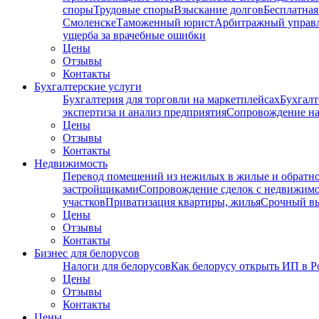
споры
Трудовые споры
Взыскание долгов
Бесплатная
Смоленске
Таможенный юрист
Арбитражный упра
ущерба за врачебные ошибки
Цены
Отзывы
Контакты
Бухгалтерские услуги
Бухгалтерия для торговли на маркетплейсах
Бухгалт
экспертиза и анализ предприятия
Сопровождение на
Цены
Отзывы
Контакты
Недвижимость
Перевод помещений из нежилых в жилые и обратн
застройщиками
Сопровождение сделок с недвижим
участков
Приватизация квартиры, жилья
Срочный вы
Цены
Отзывы
Контакты
Бизнес для белорусов
Налоги для белорусов
Как белорусу открыть ИП в Р
Цены
Отзывы
Контакты
Цены