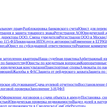
альному праву
Разблокировка банковского счета
Юрист для перево
трация и защита товарного знака
Регистрация АО
Юридический а
 директора ООО. Смена учредителя
Регистрация ООО в Москве
по 115-ФЗ
Ликвидация ИП
Услуги автоюриста
Изменение в ЕГРЮ
неса
Юрист по субсидиарной ответственности
Решение коммерче
и затоплении квартиры
Наша судебная практика
Арбитражный ю
по банкротству
Юристы по кредитным вопросам
Корпоративные
 юридическая консультация
Транспортные споры
Адвокаты по на
вляющий
Жалобы в ФАС
Защита от рейдерского захвата
Защита по 
ерское обслуживание
Сдача нулевой отчетности
Восстановление б
логовой проверки
Заполнение 3-НДФЛ
о
Оформление договоров о сдачи объекта в аренду
Постановка, сн
остью
Юридическая проверка недвижимости
Выдел долей в натур
куп недвижимости в Cмоленске
«СамСебеРиэлтор»