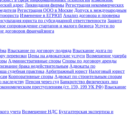
еский адрес
Ликвидация фирмы
Регистрация некоммерческих
редителя
Регистрация ООО в Москве
Допуск к международным
втоюриста
Изменение в ЕГРЮЛ
Анализ договора и проверка
нсультация юриста по субсидиарной ответственности
Защита
ое сопровождение стартапов и малого бизнеса
Услуги по
ие договоров франчайзинга
йма
Взыскание по договору подряда
Взыскание долга по
ору перевозки
Цены на адвокатские услуги
Возмещение ущерба
оры
Административные споры
Споры по договору аренды
ризнание брака недействительным
Адвокаты по
аша судебная практика
Арбитражный юрист
Налоговый юрист
осам
Корпоративные споры
Адвокат по строительным спорам
 наследству
Пенсия через суд
Банкротство физических лиц
экономическим преступлениям (ст. 159, 199 УК РФ)
Взыскание
кого учета
Возмещение НДС
Бухгалтерская экспертиза и