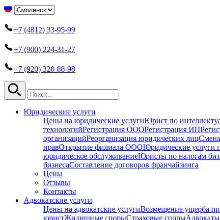
+7 (4812) 33-95-99
+7 (900) 224-31-27
+7 (920) 320-88-98
Юридические услуги
Цены на юридические услуги
Юрист по интеллекту
технологий
Регистрация ООО
Регистрация ИП
Регис
организаций
Реорганизация юридических лиц
Смена
прав
Открытие филиала ООО
Юридические услуги 
юридическое обслуживание
Юристы по налогам биз
бизнеса
Составление договоров франчайзинга
Цены
Отзывы
Контакты
Адвокатские услуги
Цены на адвокатские услуги
Возмещение ущерба пр
юрист
Жилищные споры
Страховые споры
Адвокаты 