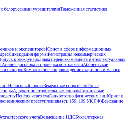
с белорусскими учредителями
Таможенная статистика
зчиков и экспедиторов
Юрист в сфере информационных
дрес
Ликвидация фирмы
Регистрация некоммерческих
Допуск к международным перевозкам
Защита интеллектуальных
Л
Анализ договора и проверка контрагента
Абонентское
ских споров
Комплексное сопровождение стартапов и малого
рист
Налоговый юрист
Земельные споры
Семейные
 споры
Адвокат по строительным спорам
Лизинговые
следству
Пенсия через суд
Банкротство физических лиц
Юрист в
экономическим преступлениям (ст. 159, 199 УК РФ)
Взыскание
ухгалтерского учета
Возмещение НДС
Бухгалтерская