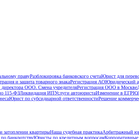
альному праву
Разблокировка банковского счета
Юрист для перево
трация и защита товарного знака
Регистрация АО
Юридический а
 директора ООО. Смена учредителя
Регистрация ООО в Москве
по 115-ФЗ
Ликвидация ИП
Услуги автоюриста
Изменение в ЕГРЮ
неса
Юрист по субсидиарной ответственности
Решение коммерче
и затоплении квартиры
Наша судебная практика
Арбитражный ю
по банкротству
Юристы по кредитным вопросам
Корпоративные