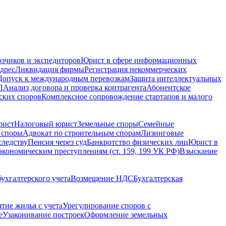
зчиков и экспедиторов
Юрист в сфере информационных
дрес
Ликвидация фирмы
Регистрация некоммерческих
Допуск к международным перевозкам
Защита интеллектуальных
Л
Анализ договора и проверка контрагента
Абонентское
ских споров
Комплексное сопровождение стартапов и малого
рист
Налоговый юрист
Земельные споры
Семейные
 споры
Адвокат по строительным спорам
Лизинговые
следству
Пенсия через суд
Банкротство физических лиц
Юрист в
экономическим преступлениям (ст. 159, 199 УК РФ)
Взыскание
ухгалтерского учета
Возмещение НДС
Бухгалтерская
ятие жилья с учета
Урегулирование споров с
е
Узаконивание построек
Оформление земельных