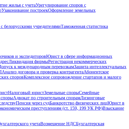
ятие жилья с учета
Урегулирование споров с
е
Узаконивание построек
Оформление земельных
с белорусскими учредителями
Таможенная статистика
зчиков и экспедиторов
Юрист в сфере информационных
дрес
Ликвидация фирмы
Регистрация некоммерческих
Допуск к международным перевозкам
Защита интеллектуальных
Л
Анализ договора и проверка контрагента
Абонентское
ских споров
Комплексное сопровождение стартапов и малого
рист
Налоговый юрист
Земельные споры
Семейные
 споры
Адвокат по строительным спорам
Лизинговые
следству
Пенсия через суд
Банкротство физических лиц
Юрист в
экономическим преступлениям (ст. 159, 199 УК РФ)
Взыскание
ухгалтерского учета
Возмещение НДС
Бухгалтерская