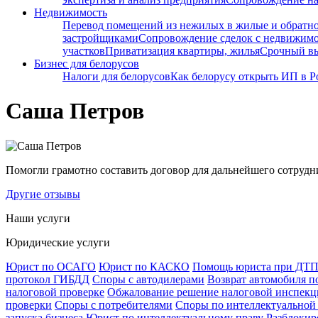
Недвижимость
Перевод помещений из нежилых в жилые и обратн
застройщиками
Сопровождение сделок с недвижим
участков
Приватизация квартиры, жилья
Срочный вы
Бизнес для белорусов
Налоги для белорусов
Как белорусу открыть ИП в Р
Саша Петров
Помогли грамотно составить договор для дальнейшего сотрудн
Другие отзывы
Наши услуги
Юридические услуги
Юрист по ОСАГО
Юрист по КАСКО
Помощь юриста при ДТ
протокол ГИБДД
Споры с автодилерами
Возврат автомобиля п
налоговой проверке
Обжалование решение налоговой инспекци
проверки
Споры с потребителями
Споры по интеллектуальной
запуска бизнеса
Юрист по интеллектуальному праву
Разблокир