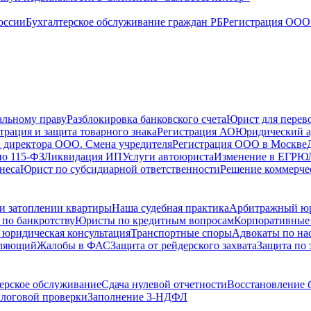
оссии
Бухгалтерское обслуживание граждан РБ
Регистрация ООО 
альному праву
Разблокировка банковского счета
Юрист для перево
трация и защита товарного знака
Регистрация АО
Юридический а
 директора ООО. Смена учредителя
Регистрация ООО в Москве
по 115-ФЗ
Ликвидация ИП
Услуги автоюриста
Изменение в ЕГРЮ
неса
Юрист по субсидиарной ответственности
Решение коммерче
и затоплении квартиры
Наша судебная практика
Арбитражный ю
по банкротству
Юристы по кредитным вопросам
Корпоративные
 юридическая консультация
Транспортные споры
Адвокаты по на
вляющий
Жалобы в ФАС
Защита от рейдерского захвата
Защита по 
ерское обслуживание
Сдача нулевой отчетности
Восстановление б
логовой проверки
Заполнение 3-НДФЛ