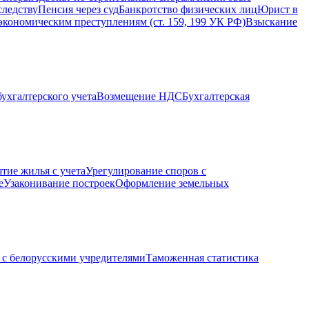
следству
Пенсия через суд
Банкротство физических лиц
Юрист в
экономическим преступлениям (ст. 159, 199 УК РФ)
Взыскание
ухгалтерского учета
Возмещение НДС
Бухгалтерская
ятие жилья с учета
Урегулирование споров с
е
Узаконивание построек
Оформление земельных
с белорусскими учредителями
Таможенная статистика