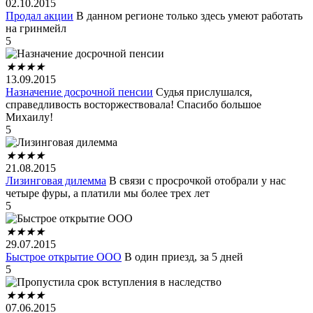
02.10.2015
Продал акции
В данном регионе только здесь умеют работать
на гринмейл
5
★
★
★
★
13.09.2015
Назначение досрочной пенсии
Судья прислушался,
справедливость восторжествовала! Спасибо большое
Михаилу!
5
★
★
★
★
21.08.2015
Лизинговая дилемма
В связи с просрочкой отобрали у нас
четыре фуры, а платили мы более трех лет
5
★
★
★
★
29.07.2015
Быстрое открытие ООО
В один приезд, за 5 дней
5
★
★
★
★
07.06.2015