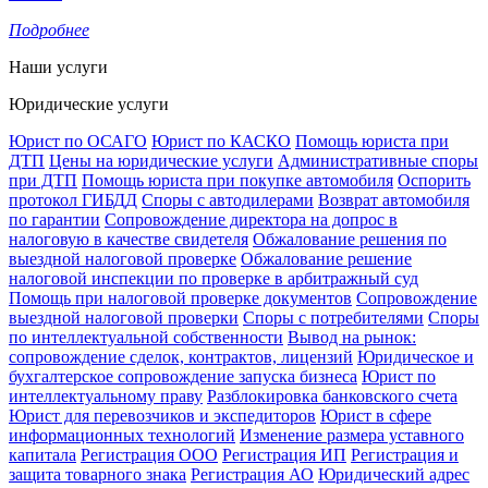
Подробнее
Наши услуги
Юридические услуги
Юрист по ОСАГО
Юрист по КАСКО
Помощь юриста при
ДТП
Цены на юридические услуги
Административные споры
при ДТП
Помощь юриста при покупке автомобиля
Оспорить
протокол ГИБДД
Споры с автодилерами
Возврат автомобиля
по гарантии
Сопровождение директора на допрос в
налоговую в качестве свидетеля
Обжалование решения по
выездной налоговой проверке
Обжалование решение
налоговой инспекции по проверке в арбитражный суд
Помощь при налоговой проверке документов
Сопровождение
выездной налоговой проверки
Споры с потребителями
Споры
по интеллектуальной собственности
Вывод на рынок:
сопровождение сделок, контрактов, лицензий
Юридическое и
бухгалтерское сопровождение запуска бизнеса
Юрист по
интеллектуальному праву
Разблокировка банковского счета
Юрист для перевозчиков и экспедиторов
Юрист в сфере
информационных технологий
Изменение размера уставного
капитала
Регистрация ООО
Регистрация ИП
Регистрация и
защита товарного знака
Регистрация АО
Юридический адрес