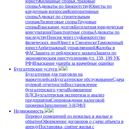
юрист
Жилищные споры
Страховые
споры
Адвокаты по банкротству
Юристы по
кредитным вопросам
Корпоративные
споры
Адвокат по строительным
спорам
Лизинговые споры
Трудовые
споры
Взыскание долгов
Бесплатная юридическая
консультация
Транспортные споры
Адвокаты по
наследству
Пенсия через суд
Банкротство
физических лиц
Юрист в Смоленске
Таможенный
юрист
Арбитражный управляющий
Жалобы в
ФАС
Защита от рейдерского захвата
Защита по
экономическим преступлениям (ст. 159, 199 УК
РФ)
Взыскание ущерба за врачебные ошибки
Бухгалтерские услуги
Бухгалтерия для торговли на
маркетплейсах
Бухгалтерское обслуживание
Сдача
нулевой отчетности
Восстановление
бухгалтерского учета
Возмещение
НДС
Бухгалтерская экспертиза и анализ
предприятия
Сопровождение налоговой
проверки
Заполнение 3-НДФЛ
Недвижимость
Перевод помещений из нежилых в жилые и
обратно
Оформление договоров о сдачи объекта в
аренду
Постановка, снятие жилья с