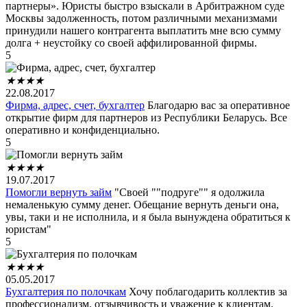
партнеры». Юристы быстро взыскали в Арбитражном суде
Москвы задолженность, потом различными механизмами
принудили нашего контрагента выплатить мне всю сумму
долга + неустойку со своей аффилированной фирмы.
5
★
★
★
★
22.08.2017
Фирма, адрес, счет, бухгалтер
Благодарю вас за оперативное
открытие фирм для партнеров из Республики Беларусь. Все
оперативно и конфиденциально.
5
★
★
★
★
19.07.2017
Помогли вернуть займ
"Своей ""подруге"" я одолжила
немаленькую сумму денег. Обещание вернуть деньги она,
увы, таки и не исполнила, и я была вынуждена обратиться к
юристам"
5
★
★
★
★
05.05.2017
Бухгалтерия по полочкам
Хочу поблагодарить коллектив за
профессионализм, отзывчивость и уважение к клиентам.