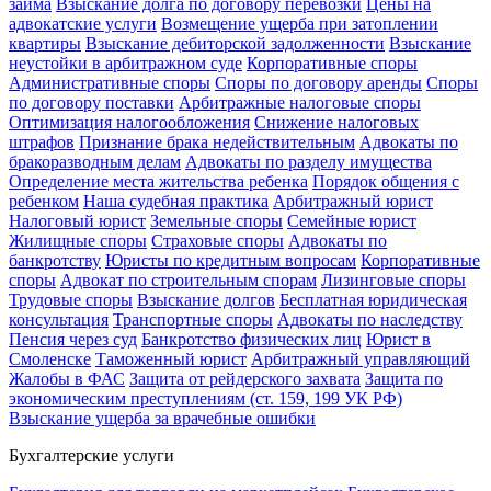
займа
Взыскание долга по договору перевозки
Цены на
адвокатские услуги
Возмещение ущерба при затоплении
квартиры
Взыскание дебиторской задолженности
Взыскание
неустойки в арбитражном суде
Корпоративные споры
Административные споры
Споры по договору аренды
Споры
по договору поставки
Арбитражные налоговые споры
Оптимизация налогообложения
Снижение налоговых
штрафов
Признание брака недействительным
Адвокаты по
бракоразводным делам
Адвокаты по разделу имущества
Определение места жительства ребенка
Порядок общения с
ребенком
Наша судебная практика
Арбитражный юрист
Налоговый юрист
Земельные споры
Семейные юрист
Жилищные споры
Страховые споры
Адвокаты по
банкротству
Юристы по кредитным вопросам
Корпоративные
споры
Адвокат по строительным спорам
Лизинговые споры
Трудовые споры
Взыскание долгов
Бесплатная юридическая
консультация
Транспортные споры
Адвокаты по наследству
Пенсия через суд
Банкротство физических лиц
Юрист в
Смоленске
Таможенный юрист
Арбитражный управляющий
Жалобы в ФАС
Защита от рейдерского захвата
Защита по
экономическим преступлениям (ст. 159, 199 УК РФ)
Взыскание ущерба за врачебные ошибки
Бухгалтерские услуги