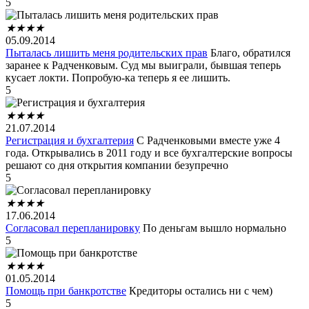
5
★
★
★
★
05.09.2014
Пыталась лишить меня родительских прав
Благо, обратился
заранее к Радченковым. Суд мы выиграли, бывшая теперь
кусает локти. Попробую-ка теперь я ее лишить.
5
★
★
★
★
21.07.2014
Регистрация и бухгалтерия
С Радченковыми вместе уже 4
года. Открывались в 2011 году и все бухгалтерские вопросы
решают со дня открытия компании безупречно
5
★
★
★
★
17.06.2014
Согласовал перепланировку
По деньгам вышло нормально
5
★
★
★
★
01.05.2014
Помощь при банкротстве
Кредиторы остались ни с чем)
5