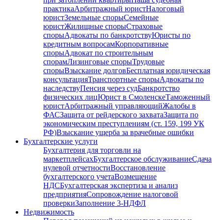
практика
Арбитражный юрист
Налоговый
юрист
Земельные споры
Семейные
юрист
Жилищные споры
Страховые
споры
Адвокаты по банкротству
Юристы по
кредитным вопросам
Корпоративные
споры
Адвокат по строительным
спорам
Лизинговые споры
Трудовые
споры
Взыскание долгов
Бесплатная юридическая
консультация
Транспортные споры
Адвокаты по
наследству
Пенсия через суд
Банкротство
физических лиц
Юрист в Смоленске
Таможенный
юрист
Арбитражный управляющий
Жалобы в
ФАС
Защита от рейдерского захвата
Защита по
экономическим преступлениям (ст. 159, 199 УК
РФ)
Взыскание ущерба за врачебные ошибки
Бухгалтерские услуги
Бухгалтерия для торговли на
маркетплейсах
Бухгалтерское обслуживание
Сдача
нулевой отчетности
Восстановление
бухгалтерского учета
Возмещение
НДС
Бухгалтерская экспертиза и анализ
предприятия
Сопровождение налоговой
проверки
Заполнение 3-НДФЛ
Недвижимость