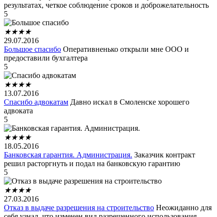
результатах, четкое соблюдение сроков и доброжелательность
5
★
★
★
★
29.07.2016
Большое спасибо
Оперативненько открыли мне ООО и
предоставили бухгалтера
5
★
★
★
★
13.07.2016
Спасибо адвокатам
Давно искал в Смоленске хорошего
адвоката
5
★
★
★
★
18.05.2016
Банковская гарантия. Администрация.
Заказчик контракт
решил расторгнуть и подал на банковскую гарантию
5
★
★
★
★
27.03.2016
Отказ в выдаче разрешения на строительство
Неожиданно для
себя узнал, что изменен вид разрешенного использования.