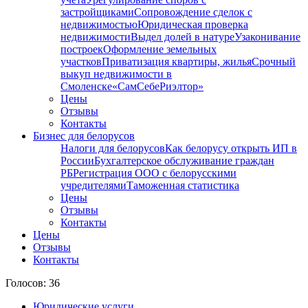
застройщиками
Сопровождение сделок с
недвижимостью
Юридическая проверка
недвижимости
Выдел долей в натуре
Узаконивание
построек
Оформление земельных
участков
Приватизация квартиры, жилья
Срочный
выкуп недвижимости в
Cмоленске
«СамСебеРиэлтор»
Цены
Отзывы
Контакты
Бизнес для белорусов
Налоги для белорусов
Как белорусу открыть ИП в
России
Бухгалтерское обслуживание граждан
РБ
Регистрация ООО с белорусскими
учредителями
Таможенная статистика
Цены
Отзывы
Контакты
Цены
Отзывы
Контакты
Голосов: 36
Юридические услуги