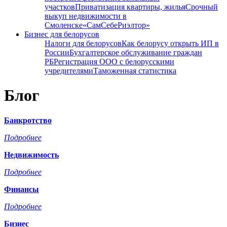
участков
Приватизация квартиры, жилья
Срочный
выкуп недвижимости в
Cмоленске
«СамСебеРиэлтор»
Бизнес для белорусов
Налоги для белорусов
Как белорусу открыть ИП в
России
Бухгалтерское обслуживание граждан
РБ
Регистрация ООО с белорусскими
учредителями
Таможенная статистика
Блог
Банкротство
Подробнее
Недвижимость
Подробнее
Финансы
Подробнее
Бизнес