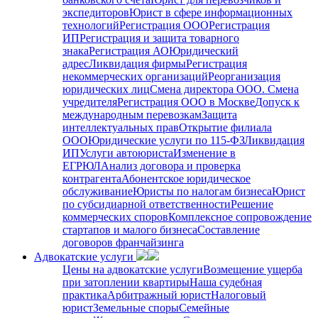
экспедиторов
Юрист в сфере информационных
технологий
Регистрация ООО
Регистрация
ИП
Регистрация и защита товарного
знака
Регистрация АО
Юридический
адрес
Ликвидация фирмы
Регистрация
некоммерческих организаций
Реорганизация
юридических лиц
Смена директора ООО. Смена
учредителя
Регистрация ООО в Москве
Допуск к
международным перевозкам
Защита
интеллектуальных прав
Открытие филиала
ООО
Юридические услуги по 115-ФЗ
Ликвидация
ИП
Услуги автоюриста
Изменение в
ЕГРЮЛ
Анализ договора и проверка
контрагента
Абонентское юридическое
обслуживание
Юристы по налогам бизнеса
Юрист
по субсидиарной ответственности
Решение
коммерческих споров
Комплексное сопровождение
стартапов и малого бизнеса
Составление
договоров франчайзинга
Адвокатские услуги
Цены на адвокатские услуги
Возмещение ущерба
при затоплении квартиры
Наша судебная
практика
Арбитражный юрист
Налоговый
юрист
Земельные споры
Семейные