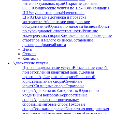
интеллектуальных прав
Открытие филиала
ООО
Юридические услуги по 115-ФЗ
Ликвидация
ИП
Услуги автоюриста
Изменение в
ЕГРЮЛ
Анализ договора и проверка
контрагента
Абонентское юридическое
обслуживание
Юристы по налогам бизнеса
Юрист
по субсидиарной ответственности
Решение
коммерческих споров
Комплексное сопровождение
стартапов и малого бизнеса
Составление
договоров франчайзинга
Цены
Отзывы
Контакты
Адвокатские услуги
Цены на адвокатские услуги
Возмещение ущерба
при затоплении квартиры
Наша судебная
практика
Арбитражный юрист
Налоговый
юрист
Земельные споры
Семейные
юрист
Жилищные споры
Страховые
споры
Адвокаты по банкротству
Юристы по
кредитным вопросам
Корпоративные
споры
Адвокат по строительным
спорам
Лизинговые споры
Трудовые
споры
Взыскание долгов
Бесплатная юридическая
консультация
Транспортные споры
Адвокаты по