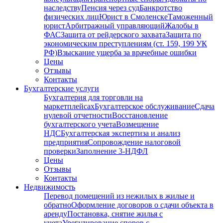
наследству
Пенсия через суд
Банкротство
физических лиц
Юрист в Смоленске
Таможенный
юрист
Арбитражный управляющий
Жалобы в
ФАС
Защита от рейдерского захвата
Защита по
экономическим преступлениям (ст. 159, 199 УК
РФ)
Взыскание ущерба за врачебные ошибки
Цены
Отзывы
Контакты
Бухгалтерские услуги
Бухгалтерия для торговли на
маркетплейсах
Бухгалтерское обслуживание
Сдача
нулевой отчетности
Восстановление
бухгалтерского учета
Возмещение
НДС
Бухгалтерская экспертиза и анализ
предприятия
Сопровождение налоговой
проверки
Заполнение 3-НДФЛ
Цены
Отзывы
Контакты
Недвижимость
Перевод помещений из нежилых в жилые и
обратно
Оформление договоров о сдачи объекта в
аренду
Постановка, снятие жилья с
учета
Урегулирование споров с