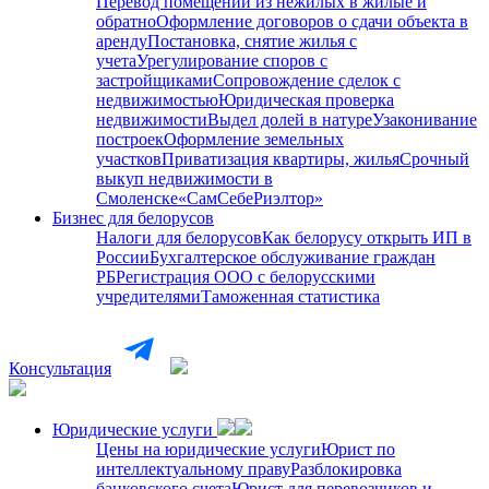
Перевод помещений из нежилых в жилые и
обратно
Оформление договоров о сдачи объекта в
аренду
Постановка, снятие жилья с
учета
Урегулирование споров с
застройщиками
Сопровождение сделок с
недвижимостью
Юридическая проверка
недвижимости
Выдел долей в натуре
Узаконивание
построек
Оформление земельных
участков
Приватизация квартиры, жилья
Срочный
выкуп недвижимости в
Cмоленске
«СамСебеРиэлтор»
Бизнес для белорусов
Налоги для белорусов
Как белорусу открыть ИП в
России
Бухгалтерское обслуживание граждан
РБ
Регистрация ООО с белорусскими
учредителями
Таможенная статистика
Консультация
Юридические услуги
Цены на юридические услуги
Юрист по
интеллектуальному праву
Разблокировка
банковского счета
Юрист для перевозчиков и