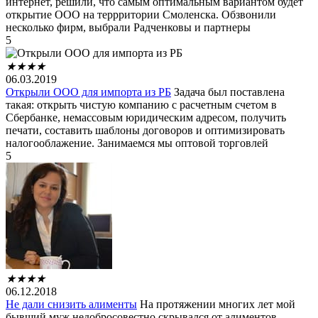
интернет, решили, что самым оптимальным вариантом будет
открытие ООО на террритории Смоленска. Обзвонили
несколько фирм, выбрали Радченковы и партнеры
5
★
★
★
★
06.03.2019
Открыли ООО для импорта из РБ
Задача был поставлена
такая: открыть чистую компанию с расчетным счетом в
Сбербанке, немассовым юридическим адресом, получить
печати, составить шаблоны договоров и оптимизировать
налогооблажение. Занимаемся мы оптовой торговлей
5
★
★
★
★
06.12.2018
Не дали снизить алименты
На протяжении многих лет мой
бывший муж недобросовестно скрывался от алиментов.