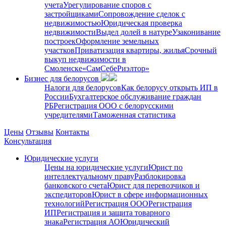
учета
Урегулирование споров с
застройщиками
Сопровождение сделок с
недвижимостью
Юридическая проверка
недвижимости
Выдел долей в натуре
Узаконивание
построек
Оформление земельных
участков
Приватизация квартиры, жилья
Срочный
выкуп недвижимости в
Cмоленске
«СамСебеРиэлтор»
Бизнес для белорусов
Налоги для белорусов
Как белорусу открыть ИП в
России
Бухгалтерское обслуживание граждан
РБ
Регистрация ООО с белорусскими
учредителями
Таможенная статистика
Цены
Отзывы
Контакты
Консультация
Юридические услуги
Цены на юридические услуги
Юрист по
интеллектуальному праву
Разблокировка
банковского счета
Юрист для перевозчиков и
экспедиторов
Юрист в сфере информационных
технологий
Регистрация ООО
Регистрация
ИП
Регистрация и защита товарного
знака
Регистрация АО
Юридический