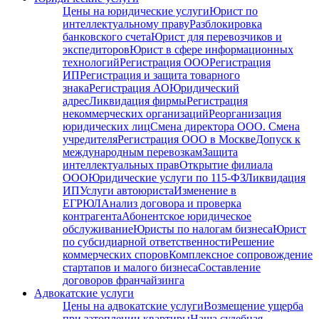
Цены на юридические услуги
Юрист по
интеллектуальному праву
Разблокировка
банковского счета
Юрист для перевозчиков и
экспедиторов
Юрист в сфере информационных
технологий
Регистрация ООО
Регистрация
ИП
Регистрация и защита товарного
знака
Регистрация АО
Юридический
адрес
Ликвидация фирмы
Регистрация
некоммерческих организаций
Реорганизация
юридических лиц
Смена директора ООО. Смена
учредителя
Регистрация ООО в Москве
Допуск к
международным перевозкам
Защита
интеллектуальных прав
Открытие филиала
ООО
Юридические услуги по 115-ФЗ
Ликвидация
ИП
Услуги автоюриста
Изменение в
ЕГРЮЛ
Анализ договора и проверка
контрагента
Абонентское юридическое
обслуживание
Юристы по налогам бизнеса
Юрист
по субсидиарной ответственности
Решение
коммерческих споров
Комплексное сопровождение
стартапов и малого бизнеса
Составление
договоров франчайзинга
Адвокатские услуги
Цены на адвокатские услуги
Возмещение ущерба
при затоплении квартиры
Наша судебная