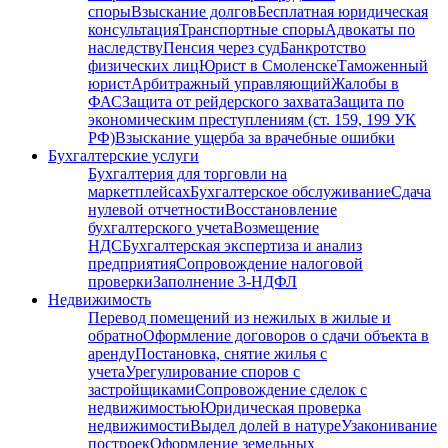
споры
Взыскание долгов
Бесплатная юридическая
консультация
Транспортные споры
Адвокаты по
наследству
Пенсия через суд
Банкротство
физических лиц
Юрист в Смоленске
Таможенный
юрист
Арбитражный управляющий
Жалобы в
ФАС
Защита от рейдерского захвата
Защита по
экономическим преступлениям (ст. 159, 199 УК
РФ)
Взыскание ущерба за врачебные ошибки
Бухгалтерские услуги
Бухгалтерия для торговли на
маркетплейсах
Бухгалтерское обслуживание
Сдача
нулевой отчетности
Восстановление
бухгалтерского учета
Возмещение
НДС
Бухгалтерская экспертиза и анализ
предприятия
Сопровождение налоговой
проверки
Заполнение 3-НДФЛ
Недвижимость
Перевод помещений из нежилых в жилые и
обратно
Оформление договоров о сдачи объекта в
аренду
Постановка, снятие жилья с
учета
Урегулирование споров с
застройщиками
Сопровождение сделок с
недвижимостью
Юридическая проверка
недвижимости
Выдел долей в натуре
Узаконивание
построек
Оформление земельных