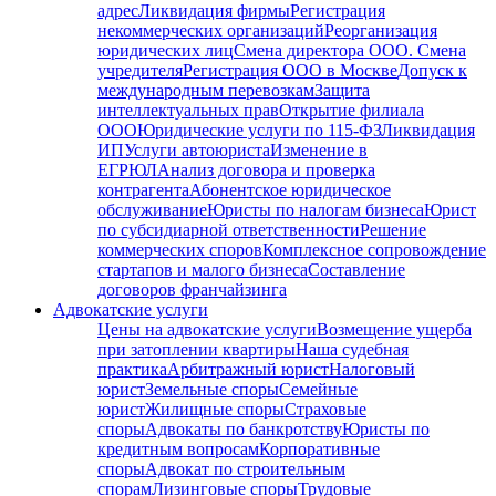
адрес
Ликвидация фирмы
Регистрация
некоммерческих организаций
Реорганизация
юридических лиц
Смена директора ООО. Смена
учредителя
Регистрация ООО в Москве
Допуск к
международным перевозкам
Защита
интеллектуальных прав
Открытие филиала
ООО
Юридические услуги по 115-ФЗ
Ликвидация
ИП
Услуги автоюриста
Изменение в
ЕГРЮЛ
Анализ договора и проверка
контрагента
Абонентское юридическое
обслуживание
Юристы по налогам бизнеса
Юрист
по субсидиарной ответственности
Решение
коммерческих споров
Комплексное сопровождение
стартапов и малого бизнеса
Составление
договоров франчайзинга
Адвокатские услуги
Цены на адвокатские услуги
Возмещение ущерба
при затоплении квартиры
Наша судебная
практика
Арбитражный юрист
Налоговый
юрист
Земельные споры
Семейные
юрист
Жилищные споры
Страховые
споры
Адвокаты по банкротству
Юристы по
кредитным вопросам
Корпоративные
споры
Адвокат по строительным
спорам
Лизинговые споры
Трудовые