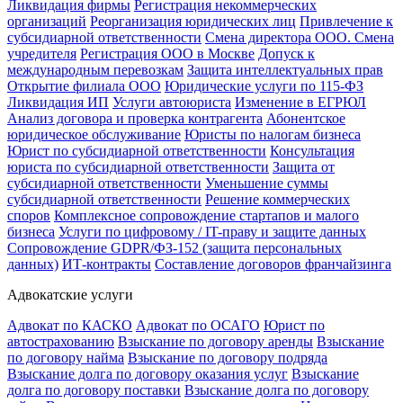
Ликвидация фирмы
Регистрация некоммерческих
организаций
Реорганизация юридических лиц
Привлечение к
субсидиарной ответственности
Смена директора ООО. Смена
учредителя
Регистрация ООО в Москве
Допуск к
международным перевозкам
Защита интеллектуальных прав
Открытие филиала ООО
Юридические услуги по 115-ФЗ
Ликвидация ИП
Услуги автоюриста
Изменение в ЕГРЮЛ
Анализ договора и проверка контрагента
Абонентское
юридическое обслуживание
Юристы по налогам бизнеса
Юрист по субсидиарной ответственности
Консультация
юриста по субсидиарной ответственности
Защита от
субсидиарной ответственности
Уменьшение суммы
субсидиарной ответственности
Решение коммерческих
споров
Комплексное сопровождение стартапов и малого
бизнеса
Услуги по цифровому / IT-праву и защите данных
Сопровождение GDPR/ФЗ-152 (защита персональных
данных)
ИТ-контракты
Составление договоров франчайзинга
Адвокатские услуги
Адвокат по КАСКО
Адвокат по ОСАГО
Юрист по
автострахованию
Взыскание по договору аренды
Взыскание
по договору найма
Взыскание по договору подряда
Взыскание долга по договору оказания услуг
Взыскание
долга по договору поставки
Взыскание долга по договору