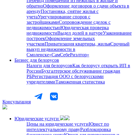
Перевод помещений из нежилых в жилые и
обратно
Оформление договоров о сдачи объекта в
аренду
Постановка, снятие жилья с
учета
Урегулирование споров с
застройщиками
Сопровождение сделок с
недвижимостью
Юридическая проверка
недвижимости
Выдел долей в натуре
Узаконивание
построек
Оформление земельных
участков
Приватизация квартиры, жилья
Срочный
выкуп недвижимости в
Cмоленске
«СамСебеРиэлтор»
Бизнес для белорусов
Налоги для белорусов
Как белорусу открыть ИП в
России
Бухгалтерское обслуживание граждан
РБ
Регистрация ООО с белорусскими
учредителями
Таможенная статистика
Консультация
Юридические услуги
Цены на юридические услуги
Юрист по
интеллектуальному праву
Разблокировка
банковского счета
Юрист для перевозчиков и