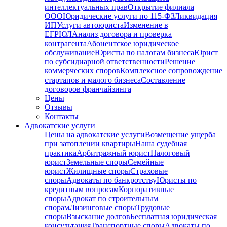
интеллектуальных прав
Открытие филиала
ООО
Юридические услуги по 115-ФЗ
Ликвидация
ИП
Услуги автоюриста
Изменение в
ЕГРЮЛ
Анализ договора и проверка
контрагента
Абонентское юридическое
обслуживание
Юристы по налогам бизнеса
Юрист
по субсидиарной ответственности
Решение
коммерческих споров
Комплексное сопровождение
стартапов и малого бизнеса
Составление
договоров франчайзинга
Цены
Отзывы
Контакты
Адвокатские услуги
Цены на адвокатские услуги
Возмещение ущерба
при затоплении квартиры
Наша судебная
практика
Арбитражный юрист
Налоговый
юрист
Земельные споры
Семейные
юрист
Жилищные споры
Страховые
споры
Адвокаты по банкротству
Юристы по
кредитным вопросам
Корпоративные
споры
Адвокат по строительным
спорам
Лизинговые споры
Трудовые
споры
Взыскание долгов
Бесплатная юридическая
консультация
Транспортные споры
Адвокаты по