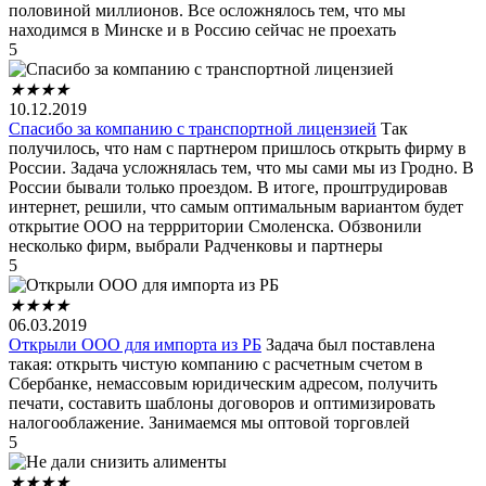
половиной миллионов. Все осложнялось тем, что мы
находимся в Минске и в Россию сейчас не проехать
5
★
★
★
★
10.12.2019
Спасибо за компанию с транспортной лицензией
Так
получилось, что нам с партнером пришлось открыть фирму в
России. Задача усложнялась тем, что мы сами мы из Гродно. В
России бывали только проездом. В итоге, проштрудировав
интернет, решили, что самым оптимальным вариантом будет
открытие ООО на террритории Смоленска. Обзвонили
несколько фирм, выбрали Радченковы и партнеры
5
★
★
★
★
06.03.2019
Открыли ООО для импорта из РБ
Задача был поставлена
такая: открыть чистую компанию с расчетным счетом в
Сбербанке, немассовым юридическим адресом, получить
печати, составить шаблоны договоров и оптимизировать
налогооблажение. Занимаемся мы оптовой торговлей
5
★
★
★
★