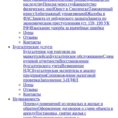
наследству
Пенсия через суд
Банкротство
физических лиц
Юрист в Смоленске
Таможенный
юрист
Арбитражный управляющий
Жалобы в
ФАС
Защита от рейдерского захвата
Защита по
экономическим преступлениям (ст. 159, 199 УК
РФ)
Взыскание ущерба за врачебные ошибки
Цены
Отзывы
Контакты
Бухгалтерские услуги
Бухгалтерия для торговли на
маркетплейсах
Бухгалтерское обслуживание
Сдача
нулевой отчетности
Восстановление
бухгалтерского учета
Возмещение
НДС
Бухгалтерская экспертиза и анализ
предприятия
Сопровождение налоговой
проверки
Заполнение 3-НДФЛ
Цены
Отзывы
Контакты
Недвижимость
Перевод помещений из нежилых в жилые и
обратно
Оформление договоров о сдачи объекта в
аренду
Постановка, снятие жилья с
учета
Урегулирование споров с