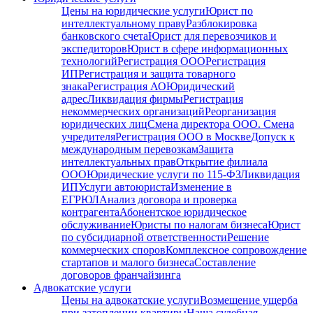
Цены на юридические услуги
Юрист по
интеллектуальному праву
Разблокировка
банковского счета
Юрист для перевозчиков и
экспедиторов
Юрист в сфере информационных
технологий
Регистрация ООО
Регистрация
ИП
Регистрация и защита товарного
знака
Регистрация АО
Юридический
адрес
Ликвидация фирмы
Регистрация
некоммерческих организаций
Реорганизация
юридических лиц
Смена директора ООО. Смена
учредителя
Регистрация ООО в Москве
Допуск к
международным перевозкам
Защита
интеллектуальных прав
Открытие филиала
ООО
Юридические услуги по 115-ФЗ
Ликвидация
ИП
Услуги автоюриста
Изменение в
ЕГРЮЛ
Анализ договора и проверка
контрагента
Абонентское юридическое
обслуживание
Юристы по налогам бизнеса
Юрист
по субсидиарной ответственности
Решение
коммерческих споров
Комплексное сопровождение
стартапов и малого бизнеса
Составление
договоров франчайзинга
Адвокатские услуги
Цены на адвокатские услуги
Возмещение ущерба
при затоплении квартиры
Наша судебная