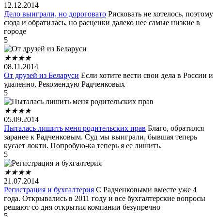
12.12.2014
Дело выиграли, но дороговато
Рисковать не хотелось, поэтому
сюда и обратилась, но расценки далеко нее самые низкие в
городе
5
★
★
★
★
08.11.2014
От друзей из Беларуси
Если хотите вести свои дела в России и
удаленно, Рекомендую Радченковых
5
★
★
★
★
05.09.2014
Пыталась лишить меня родительских прав
Благо, обратился
заранее к Радченковым. Суд мы выиграли, бывшая теперь
кусает локти. Попробую-ка теперь я ее лишить.
5
★
★
★
★
21.07.2014
Регистрация и бухгалтерия
С Радченковыми вместе уже 4
года. Открывались в 2011 году и все бухгалтерские вопросы
решают со дня открытия компании безупречно
5