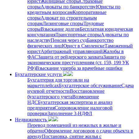
юрист
Жилищные споры
Страховые
споры
Адвокаты по банкротству
Юристы по
кредитным вопросам
Корпоративные
споры
Адвокат по строительным
спорам
Лизинговые споры
Трудовые
споры
Взыскание долгов
Бесплатная юридическая
консультация
Транспортные споры
Адвокаты по
наследству
Пенсия через суд
Банкротство
физических лиц
Юрист в Смоленске
Таможенный
юрист
Арбитражный управляющий
Жалобы в
ФАС
Защита от рейдерского захвата
Защита по
экономическим преступлениям (ст. 159, 199 УК
РФ)
Взыскание ущерба за врачебные ошибки
Бухгалтерские услуги
Бухгалтерия для торговли на
маркетплейсах
Бухгалтерское обслуживание
Сдача
нулевой отчетности
Восстановление
бухгалтерского учета
Возмещение
НДС
Бухгалтерская экспертиза и анализ
предприятия
Сопровождение налоговой
проверки
Заполнение 3-НДФЛ
Недвижимость
Перевод помещений из нежилых в жилые и
обратно
Оформление договоров о сдачи объекта в
аренду
Постановка, снятие жилья с