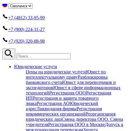
+7 (4812) 33-95-99
+7 (900) 224-31-27
+7 (920) 320-88-98
Юридические услуги
Цены на юридические услуги
Юрист по
интеллектуальному праву
Разблокировка
банковского счета
Юрист для перевозчиков и
экспедиторов
Юрист в сфере информационных
технологий
Регистрация ООО
Регистрация
ИП
Регистрация и защита товарного
знака
Регистрация АО
Юридический
адрес
Ликвидация фирмы
Регистрация
некоммерческих организаций
Реорганизация
юридических лиц
Смена директора ООО. Смена
учредителя
Регистрация ООО в Москве
Допуск к
международным перевозкам
Защита