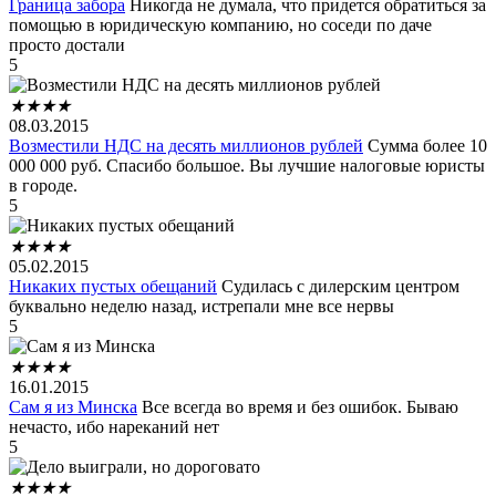
Граница забора
Никогда не думала, что придется обратиться за
помощью в юридическую компанию, но соседи по даче
просто достали
5
★
★
★
★
08.03.2015
Возместили НДС на десять миллионов рублей
Сумма более 10
000 000 руб. Спасибо большое. Вы лучшие налоговые юристы
в городе.
5
★
★
★
★
05.02.2015
Никаких пустых обещаний
Судилась с дилерским центром
буквально неделю назад, истрепали мне все нервы
5
★
★
★
★
16.01.2015
Сам я из Минска
Все всегда во время и без ошибок. Бываю
нечасто, ибо нареканий нет
5
★
★
★
★