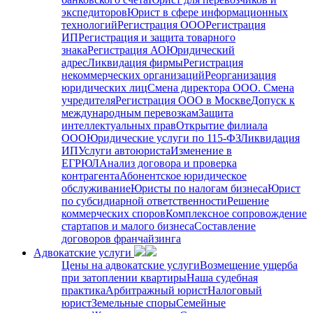
экспедиторов
Юрист в сфере информационных
технологий
Регистрация ООО
Регистрация
ИП
Регистрация и защита товарного
знака
Регистрация АО
Юридический
адрес
Ликвидация фирмы
Регистрация
некоммерческих организаций
Реорганизация
юридических лиц
Смена директора ООО. Смена
учредителя
Регистрация ООО в Москве
Допуск к
международным перевозкам
Защита
интеллектуальных прав
Открытие филиала
ООО
Юридические услуги по 115-ФЗ
Ликвидация
ИП
Услуги автоюриста
Изменение в
ЕГРЮЛ
Анализ договора и проверка
контрагента
Абонентское юридическое
обслуживание
Юристы по налогам бизнеса
Юрист
по субсидиарной ответственности
Решение
коммерческих споров
Комплексное сопровождение
стартапов и малого бизнеса
Составление
договоров франчайзинга
Адвокатские услуги
Цены на адвокатские услуги
Возмещение ущерба
при затоплении квартиры
Наша судебная
практика
Арбитражный юрист
Налоговый
юрист
Земельные споры
Семейные