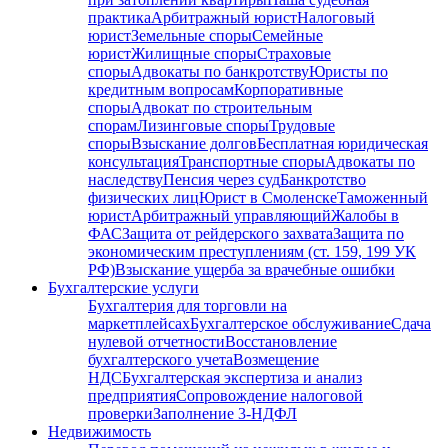
практика
Арбитражный юрист
Налоговый
юрист
Земельные споры
Семейные
юрист
Жилищные споры
Страховые
споры
Адвокаты по банкротству
Юристы по
кредитным вопросам
Корпоративные
споры
Адвокат по строительным
спорам
Лизинговые споры
Трудовые
споры
Взыскание долгов
Бесплатная юридическая
консультация
Транспортные споры
Адвокаты по
наследству
Пенсия через суд
Банкротство
физических лиц
Юрист в Смоленске
Таможенный
юрист
Арбитражный управляющий
Жалобы в
ФАС
Защита от рейдерского захвата
Защита по
экономическим преступлениям (ст. 159, 199 УК
РФ)
Взыскание ущерба за врачебные ошибки
Бухгалтерские услуги
Бухгалтерия для торговли на
маркетплейсах
Бухгалтерское обслуживание
Сдача
нулевой отчетности
Восстановление
бухгалтерского учета
Возмещение
НДС
Бухгалтерская экспертиза и анализ
предприятия
Сопровождение налоговой
проверки
Заполнение 3-НДФЛ
Недвижимость