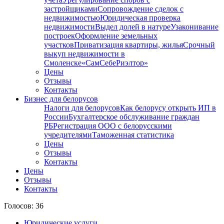
застройщиками
Сопровождение сделок с
недвижимостью
Юридическая проверка
недвижимости
Выдел долей в натуре
Узаконивание
построек
Оформление земельных
участков
Приватизация квартиры, жилья
Срочный
выкуп недвижимости в
Cмоленске
«СамСебеРиэлтор»
Цены
Отзывы
Контакты
Бизнес для белорусов
Налоги для белорусов
Как белорусу открыть ИП в
России
Бухгалтерское обслуживание граждан
РБ
Регистрация ООО с белорусскими
учредителями
Таможенная статистика
Цены
Отзывы
Контакты
Цены
Отзывы
Контакты
Голосов: 36
Юридические услуги