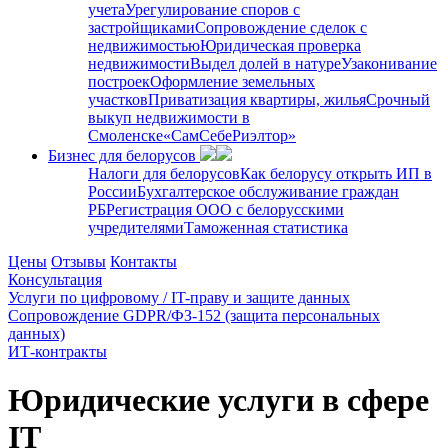
учета
Урегулирование споров с
застройщиками
Сопровождение сделок с
недвижимостью
Юридическая проверка
недвижимости
Выдел долей в натуре
Узаконивание
построек
Оформление земельных
участков
Приватизация квартиры, жилья
Срочный
выкуп недвижимости в
Cмоленске
«СамСебеРиэлтор»
Бизнес для белорусов
Налоги для белорусов
Как белорусу открыть ИП в
России
Бухгалтерское обслуживание граждан
РБ
Регистрация ООО с белорусскими
учредителями
Таможенная статистика
Цены
Отзывы
Контакты
Консультация
Услуги по цифровому / IT-праву и защите данных
Сопровождение GDPR/ФЗ-152 (защита персональных
данных)
ИТ-контракты
Юридические услуги в сфере
IT