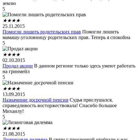
землю
5
★
★
★
★
25.11.2015
Помогли лишить родительских прав
Помогли лишить
мамашу-уголовницу родительских прав. Теперь я спокойна
5
★
★
★
★
02.10.2015
Продал акции
В данном регионе только здесь умеют работать
на гринмейл
5
★
★
★
★
13.09.2015
Назначение досрочной пенсии
Судья прислушался,
справедливость восторжествовала! Спасибо большое
Михаилу!
5
★
★
★
★
21.08.2015
Лизинговая дилемма
В связи с просрочкой отобрали у нас