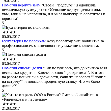
19.07.2017
Помогли вернуть займ
"Своей ""подруге"" я одолжила
немаленькую сумму денег. Обещание вернуть деньги она,
увы, таки и не исполнила, и я была вынуждена обратиться к
юристам"
5
★
★
★
★
05.05.2017
Бухгалтерия по полочкам
Хочу поблагодарить коллектив за
профессионализм, отзывчивость и уважение к клиентам.
5
★
★
★
★
03.04.2017
Помогли списать долги
"Так получилось, что до кризиса взял
несколько кредитов. Ключевое слов ""до кризиса"". В итоге
на работе понизили в должности, банк же наоборот ""пошел
на встречу"" и повысил процентную ставку. Что же было
дальше?"
5
★
★
★
★
21.03.2017