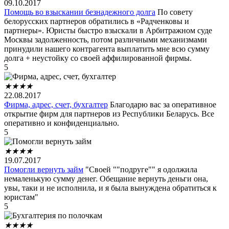
09.10.2017
Помощь во взыскании безнадежного долга
По совету
белорусских партнеров обратились в «Радченковы и
партнеры». Юристы быстро взыскали в Арбитражном суде
Москвы задолженность, потом различными механизмами
принудили нашего контрагента выплатить мне всю сумму
долга + неустойку со своей аффилированной фирмы.
5
★
★
★
★
22.08.2017
Фирма, адрес, счет, бухгалтер
Благодарю вас за оперативное
открытие фирм для партнеров из Республики Беларусь. Все
оперативно и конфиденциально.
5
★
★
★
★
19.07.2017
Помогли вернуть займ
"Своей ""подруге"" я одолжила
немаленькую сумму денег. Обещание вернуть деньги она,
увы, таки и не исполнила, и я была вынуждена обратиться к
юристам"
5
★
★
★
★