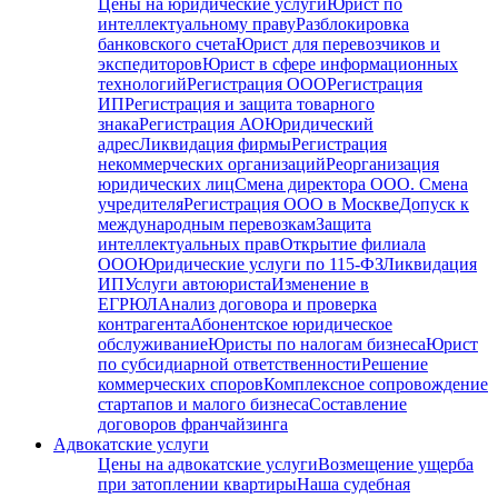
Цены на юридические услуги
Юрист по
интеллектуальному праву
Разблокировка
банковского счета
Юрист для перевозчиков и
экспедиторов
Юрист в сфере информационных
технологий
Регистрация ООО
Регистрация
ИП
Регистрация и защита товарного
знака
Регистрация АО
Юридический
адрес
Ликвидация фирмы
Регистрация
некоммерческих организаций
Реорганизация
юридических лиц
Смена директора ООО. Смена
учредителя
Регистрация ООО в Москве
Допуск к
международным перевозкам
Защита
интеллектуальных прав
Открытие филиала
ООО
Юридические услуги по 115-ФЗ
Ликвидация
ИП
Услуги автоюриста
Изменение в
ЕГРЮЛ
Анализ договора и проверка
контрагента
Абонентское юридическое
обслуживание
Юристы по налогам бизнеса
Юрист
по субсидиарной ответственности
Решение
коммерческих споров
Комплексное сопровождение
стартапов и малого бизнеса
Составление
договоров франчайзинга
Адвокатские услуги
Цены на адвокатские услуги
Возмещение ущерба
при затоплении квартиры
Наша судебная