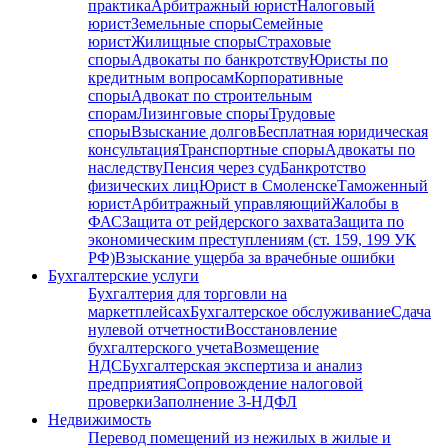
практика
Арбитражный юрист
Налоговый
юрист
Земельные споры
Семейные
юрист
Жилищные споры
Страховые
споры
Адвокаты по банкротству
Юристы по
кредитным вопросам
Корпоративные
споры
Адвокат по строительным
спорам
Лизинговые споры
Трудовые
споры
Взыскание долгов
Бесплатная юридическая
консультация
Транспортные споры
Адвокаты по
наследству
Пенсия через суд
Банкротство
физических лиц
Юрист в Смоленске
Таможенный
юрист
Арбитражный управляющий
Жалобы в
ФАС
Защита от рейдерского захвата
Защита по
экономическим преступлениям (ст. 159, 199 УК
РФ)
Взыскание ущерба за врачебные ошибки
Бухгалтерские услуги
Бухгалтерия для торговли на
маркетплейсах
Бухгалтерское обслуживание
Сдача
нулевой отчетности
Восстановление
бухгалтерского учета
Возмещение
НДС
Бухгалтерская экспертиза и анализ
предприятия
Сопровождение налоговой
проверки
Заполнение 3-НДФЛ
Недвижимость
Перевод помещений из нежилых в жилые и