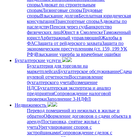
споры
Адвокат по строительным
спорам
Лизинговые споры
Трудовые
споры
Взыскание долгов
Бесплатная юридическая
консультация
Транспортные споры
Адвокаты по
наследству
Пенсия через суд
Банкротство
физических лиц
Юрист в Смоленске
Таможенный
юрист
Арбитражный управляющий
Жалобы в
ФАС
Защита от рейдерского захвата
Защита по
экономическим преступлениям (ст. 159, 199 УК
РФ)
Взыскание ущерба за врачебные ошибки
Бухгалтерские услуги
Бухгалтерия для торговли на
маркетплейсах
Бухгалтерское обслуживание
Сдача
нулевой отчетности
Восстановление
бухгалтерского учета
Возмещение
НДС
Бухгалтерская экспертиза и анализ
предприятия
Сопровождение налоговой
проверки
Заполнение 3-НДФЛ
Недвижимость
Перевод помещений из нежилых в жилые и
обратно
Оформление договоров о сдачи объекта в
аренду
Постановка, снятие жилья с
учета
Урегулирование споров с
застройщиками
Сопровождение сделок с