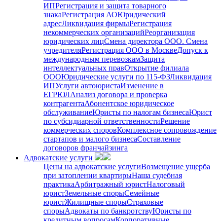
ИП
Регистрация и защита товарного
знака
Регистрация АО
Юридический
адрес
Ликвидация фирмы
Регистрация
некоммерческих организаций
Реорганизация
юридических лиц
Смена директора ООО. Смена
учредителя
Регистрация ООО в Москве
Допуск к
международным перевозкам
Защита
интеллектуальных прав
Открытие филиала
ООО
Юридические услуги по 115-ФЗ
Ликвидация
ИП
Услуги автоюриста
Изменение в
ЕГРЮЛ
Анализ договора и проверка
контрагента
Абонентское юридическое
обслуживание
Юристы по налогам бизнеса
Юрист
по субсидиарной ответственности
Решение
коммерческих споров
Комплексное сопровождение
стартапов и малого бизнеса
Составление
договоров франчайзинга
Адвокатские услуги
Цены на адвокатские услуги
Возмещение ущерба
при затоплении квартиры
Наша судебная
практика
Арбитражный юрист
Налоговый
юрист
Земельные споры
Семейные
юрист
Жилищные споры
Страховые
споры
Адвокаты по банкротству
Юристы по
кредитным вопросам
Корпоративные