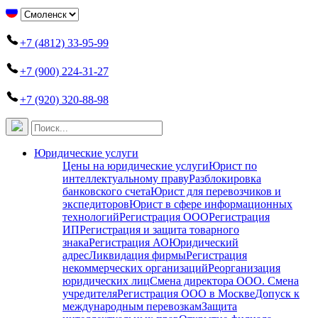
+7 (4812) 33-95-99
+7 (900) 224-31-27
+7 (920) 320-88-98
Юридические услуги
Цены на юридические услуги
Юрист по
интеллектуальному праву
Разблокировка
банковского счета
Юрист для перевозчиков и
экспедиторов
Юрист в сфере информационных
технологий
Регистрация ООО
Регистрация
ИП
Регистрация и защита товарного
знака
Регистрация АО
Юридический
адрес
Ликвидация фирмы
Регистрация
некоммерческих организаций
Реорганизация
юридических лиц
Смена директора ООО. Смена
учредителя
Регистрация ООО в Москве
Допуск к
международным перевозкам
Защита