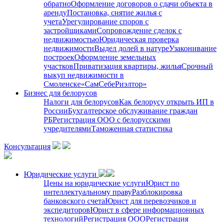
обратно
Оформление договоров о сдачи объекта в
аренду
Постановка, снятие жилья с
учета
Урегулирование споров с
застройщиками
Сопровождение сделок с
недвижимостью
Юридическая проверка
недвижимости
Выдел долей в натуре
Узаконивание
построек
Оформление земельных
участков
Приватизация квартиры, жилья
Срочный
выкуп недвижимости в
Cмоленске
«СамСебеРиэлтор»
Бизнес для белорусов
Налоги для белорусов
Как белорусу открыть ИП в
России
Бухгалтерское обслуживание граждан
РБ
Регистрация ООО с белорусскими
учредителями
Таможенная статистика
Консультация
Юридические услуги
Цены на юридические услуги
Юрист по
интеллектуальному праву
Разблокировка
банковского счета
Юрист для перевозчиков и
экспедиторов
Юрист в сфере информационных
технологий
Регистрация ООО
Регистрация