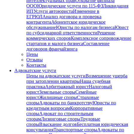
интеллектуальных прав
Открытие филиала
ООО
Юридические услуги по 115-ФЗ
Ликвидация
ИП
Услуги автоюриста
Изменение в
ЕГРЮЛ
Анализ договора и проверка
контрагента
Абонентское юридическое
обслуживание
Юристы по налогам бизнеса
Юрист
по субсидиарной ответственности
Решение
коммерческих споров
Комплексное сопровождение
стартапов и малого бизнеса
Составление
договоров франчайзинга
Цены
Отзывы
Контакты
Адвокатские услуги
Цены на адвокатские услуги
Возмещение ущерба
при затоплении квартиры
Наша судебная
практика
Арбитражный юрист
Налоговый
юрист
Земельные споры
Семейные
юрист
Жилищные споры
Страховые
споры
Адвокаты по банкротству
Юристы по
кредитным вопросам
Корпоративные
споры
Адвокат по строительным
спорам
Лизинговые споры
Трудовые
споры
Взыскание долгов
Бесплатная юридическая
консультация
Транспортные споры
Адвокаты по