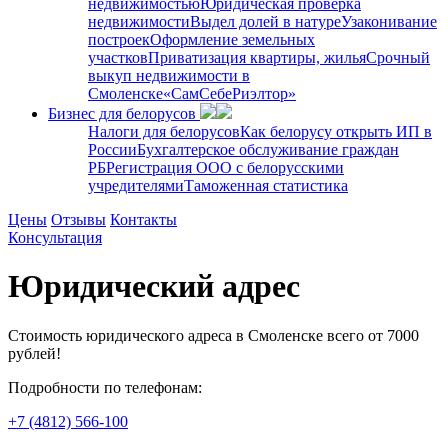
недвижимостью
Юридическая проверка
недвижимости
Выдел долей в натуре
Узаконивание
построек
Оформление земельных
участков
Приватизация квартиры, жилья
Срочный
выкуп недвижимости в
Cмоленске
«СамСебеРиэлтор»
Бизнес для белорусов
Налоги для белорусов
Как белорусу открыть ИП в
России
Бухгалтерское обслуживание граждан
РБ
Регистрация ООО с белорусскими
учредителями
Таможенная статистика
Цены
Отзывы
Контакты
Консультация
Юридический адрес
Стоимость юридического адреса в Смоленске всего от 7000
рублей!
Подробности по телефонам:
+7 (4812) 566-100