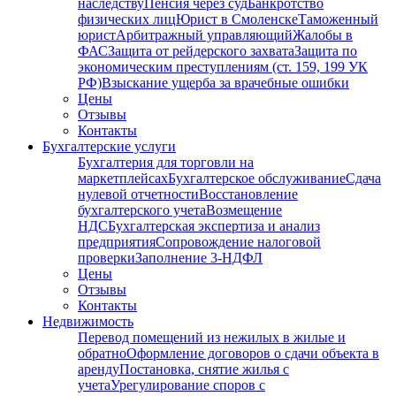
наследству
Пенсия через суд
Банкротство
физических лиц
Юрист в Смоленске
Таможенный
юрист
Арбитражный управляющий
Жалобы в
ФАС
Защита от рейдерского захвата
Защита по
экономическим преступлениям (ст. 159, 199 УК
РФ)
Взыскание ущерба за врачебные ошибки
Цены
Отзывы
Контакты
Бухгалтерские услуги
Бухгалтерия для торговли на
маркетплейсах
Бухгалтерское обслуживание
Сдача
нулевой отчетности
Восстановление
бухгалтерского учета
Возмещение
НДС
Бухгалтерская экспертиза и анализ
предприятия
Сопровождение налоговой
проверки
Заполнение 3-НДФЛ
Цены
Отзывы
Контакты
Недвижимость
Перевод помещений из нежилых в жилые и
обратно
Оформление договоров о сдачи объекта в
аренду
Постановка, снятие жилья с
учета
Урегулирование споров с