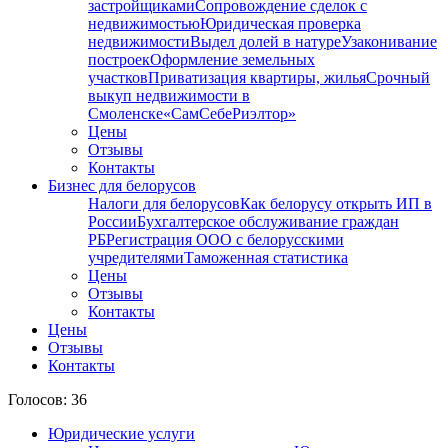
застройщиками
Сопровождение сделок с
недвижимостью
Юридическая проверка
недвижимости
Выдел долей в натуре
Узаконивание
построек
Оформление земельных
участков
Приватизация квартиры, жилья
Срочный
выкуп недвижимости в
Cмоленске
«СамСебеРиэлтор»
Цены
Отзывы
Контакты
Бизнес для белорусов
Налоги для белорусов
Как белорусу открыть ИП в
России
Бухгалтерское обслуживание граждан
РБ
Регистрация ООО с белорусскими
учредителями
Таможенная статистика
Цены
Отзывы
Контакты
Цены
Отзывы
Контакты
Голосов: 36
Юридические услуги