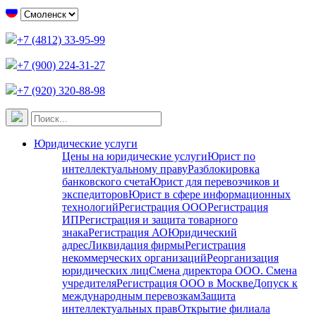
+7 (4812) 33-95-99
+7 (900) 224-31-27
+7 (920) 320-88-98
Юридические услуги
Цены на юридические услуги
Юрист по
интеллектуальному праву
Разблокировка
банковского счета
Юрист для перевозчиков и
экспедиторов
Юрист в сфере информационных
технологий
Регистрация ООО
Регистрация
ИП
Регистрация и защита товарного
знака
Регистрация АО
Юридический
адрес
Ликвидация фирмы
Регистрация
некоммерческих организаций
Реорганизация
юридических лиц
Смена директора ООО. Смена
учредителя
Регистрация ООО в Москве
Допуск к
международным перевозкам
Защита
интеллектуальных прав
Открытие филиала