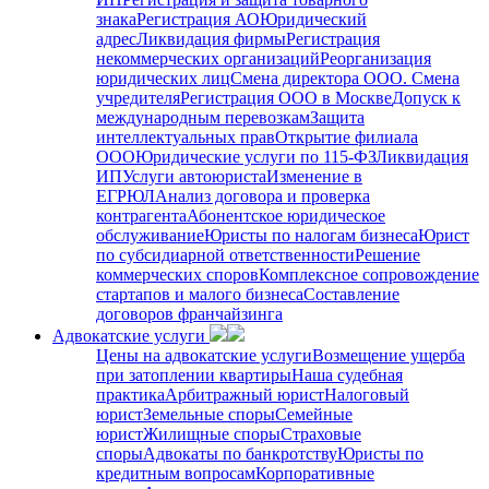
знака
Регистрация АО
Юридический
адрес
Ликвидация фирмы
Регистрация
некоммерческих организаций
Реорганизация
юридических лиц
Смена директора ООО. Смена
учредителя
Регистрация ООО в Москве
Допуск к
международным перевозкам
Защита
интеллектуальных прав
Открытие филиала
ООО
Юридические услуги по 115-ФЗ
Ликвидация
ИП
Услуги автоюриста
Изменение в
ЕГРЮЛ
Анализ договора и проверка
контрагента
Абонентское юридическое
обслуживание
Юристы по налогам бизнеса
Юрист
по субсидиарной ответственности
Решение
коммерческих споров
Комплексное сопровождение
стартапов и малого бизнеса
Составление
договоров франчайзинга
Адвокатские услуги
Цены на адвокатские услуги
Возмещение ущерба
при затоплении квартиры
Наша судебная
практика
Арбитражный юрист
Налоговый
юрист
Земельные споры
Семейные
юрист
Жилищные споры
Страховые
споры
Адвокаты по банкротству
Юристы по
кредитным вопросам
Корпоративные