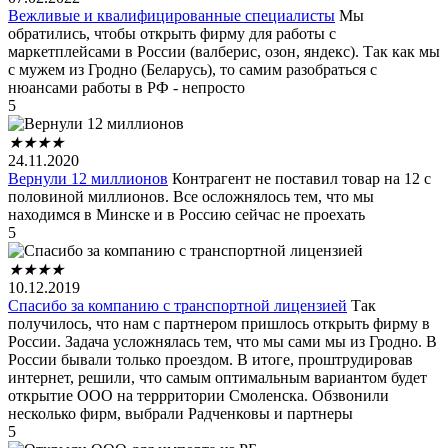
Вежливые и квалифицированные специалисты
Мы
обратились, чтобы открыть фирму для работы с
маркетплейсами в России (валберис, озон, яндекс). Так как мы
с мужем из Гродно (Беларусь), то самим разобраться с
нюансами работы в РФ - непросто
5
★
★
★
★
24.11.2020
Вернули 12 миллионов
Контрагент не поставил товар на 12 с
половиной миллионов. Все осложнялось тем, что мы
находимся в Минске и в Россию сейчас не проехать
5
★
★
★
★
10.12.2019
Спасибо за компанию с транспортной лицензией
Так
получилось, что нам с партнером пришлось открыть фирму в
России. Задача усложнялась тем, что мы сами мы из Гродно. В
России бывали только проездом. В итоге, проштрудировав
интернет, решили, что самым оптимальным вариантом будет
открытие ООО на террритории Смоленска. Обзвонили
несколько фирм, выбрали Радченковы и партнеры
5