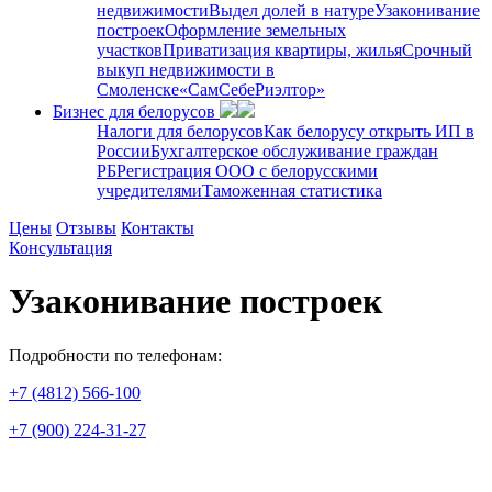
недвижимости
Выдел долей в натуре
Узаконивание
построек
Оформление земельных
участков
Приватизация квартиры, жилья
Срочный
выкуп недвижимости в
Cмоленске
«СамСебеРиэлтор»
Бизнес для белорусов
Налоги для белорусов
Как белорусу открыть ИП в
России
Бухгалтерское обслуживание граждан
РБ
Регистрация ООО с белорусскими
учредителями
Таможенная статистика
Цены
Отзывы
Контакты
Консультация
Узаконивание построек
Подробности по телефонам:
+7 (4812) 566-100
+7 (900) 224-31-27