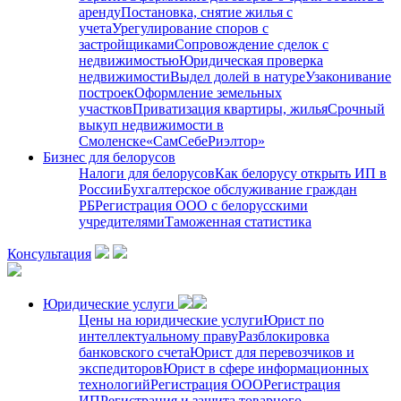
аренду
Постановка, снятие жилья с
учета
Урегулирование споров с
застройщиками
Сопровождение сделок с
недвижимостью
Юридическая проверка
недвижимости
Выдел долей в натуре
Узаконивание
построек
Оформление земельных
участков
Приватизация квартиры, жилья
Срочный
выкуп недвижимости в
Cмоленске
«СамСебеРиэлтор»
Бизнес для белорусов
Налоги для белорусов
Как белорусу открыть ИП в
России
Бухгалтерское обслуживание граждан
РБ
Регистрация ООО с белорусскими
учредителями
Таможенная статистика
Консультация
Юридические услуги
Цены на юридические услуги
Юрист по
интеллектуальному праву
Разблокировка
банковского счета
Юрист для перевозчиков и
экспедиторов
Юрист в сфере информационных
технологий
Регистрация ООО
Регистрация
ИП
Регистрация и защита товарного