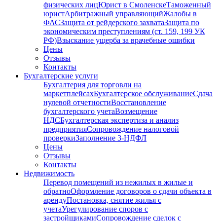
физических лиц
Юрист в Смоленске
Таможенный
юрист
Арбитражный управляющий
Жалобы в
ФАС
Защита от рейдерского захвата
Защита по
экономическим преступлениям (ст. 159, 199 УК
РФ)
Взыскание ущерба за врачебные ошибки
Цены
Отзывы
Контакты
Бухгалтерские услуги
Бухгалтерия для торговли на
маркетплейсах
Бухгалтерское обслуживание
Сдача
нулевой отчетности
Восстановление
бухгалтерского учета
Возмещение
НДС
Бухгалтерская экспертиза и анализ
предприятия
Сопровождение налоговой
проверки
Заполнение 3-НДФЛ
Цены
Отзывы
Контакты
Недвижимость
Перевод помещений из нежилых в жилые и
обратно
Оформление договоров о сдачи объекта в
аренду
Постановка, снятие жилья с
учета
Урегулирование споров с
застройщиками
Сопровождение сделок с