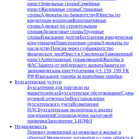
юрист
Земельные споры
Семейные
юрист
Жилищные споры
Страховые
споры
Адвокаты по банкротству
Юристы по
кредитным вопросам
Корпоративные
споры
Адвокат по строительным
спорам
Лизинговые споры
Трудовые
споры
Взыскание долгов
Бесплатная юридическая
консультация
Транспортные споры
Адвокаты по
наследству
Пенсия через суд
Банкротство
физических лиц
Юрист в Смоленске
Таможенный
юрист
Арбитражный управляющий
Жалобы в
ФАС
Защита от рейдерского захвата
Защита по
экономическим преступлениям (ст. 159, 199 УК
РФ)
Взыскание ущерба за врачебные ошибки
Бухгалтерские услуги
Бухгалтерия для торговли на
маркетплейсах
Бухгалтерское обслуживание
Сдача
нулевой отчетности
Восстановление
бухгалтерского учета
Возмещение
НДС
Бухгалтерская экспертиза и анализ
предприятия
Сопровождение налоговой
проверки
Заполнение 3-НДФЛ
Недвижимость
Перевод помещений из нежилых в жилые и
обратно
Оформление договоров о сдачи объекта в