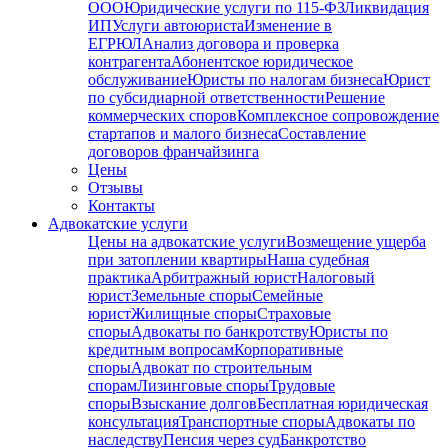
ООО
Юридические услуги по 115-ФЗ
Ликвидация
ИП
Услуги автоюриста
Изменение в
ЕГРЮЛ
Анализ договора и проверка
контрагента
Абонентское юридическое
обслуживание
Юристы по налогам бизнеса
Юрист
по субсидиарной ответственности
Решение
коммерческих споров
Комплексное сопровождение
стартапов и малого бизнеса
Составление
договоров франчайзинга
Цены
Отзывы
Контакты
Адвокатские услуги
Цены на адвокатские услуги
Возмещение ущерба
при затоплении квартиры
Наша судебная
практика
Арбитражный юрист
Налоговый
юрист
Земельные споры
Семейные
юрист
Жилищные споры
Страховые
споры
Адвокаты по банкротству
Юристы по
кредитным вопросам
Корпоративные
споры
Адвокат по строительным
спорам
Лизинговые споры
Трудовые
споры
Взыскание долгов
Бесплатная юридическая
консультация
Транспортные споры
Адвокаты по
наследству
Пенсия через суд
Банкротство