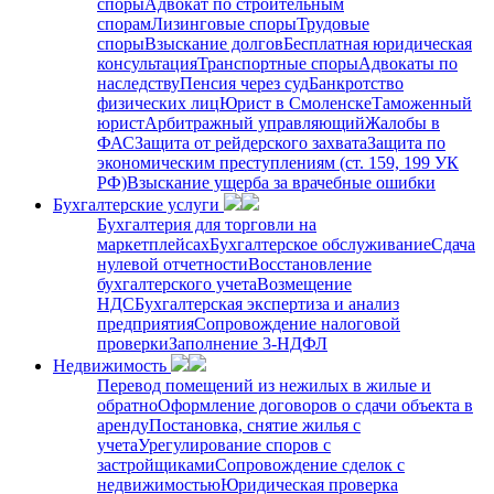
споры
Адвокат по строительным
спорам
Лизинговые споры
Трудовые
споры
Взыскание долгов
Бесплатная юридическая
консультация
Транспортные споры
Адвокаты по
наследству
Пенсия через суд
Банкротство
физических лиц
Юрист в Смоленске
Таможенный
юрист
Арбитражный управляющий
Жалобы в
ФАС
Защита от рейдерского захвата
Защита по
экономическим преступлениям (ст. 159, 199 УК
РФ)
Взыскание ущерба за врачебные ошибки
Бухгалтерские услуги
Бухгалтерия для торговли на
маркетплейсах
Бухгалтерское обслуживание
Сдача
нулевой отчетности
Восстановление
бухгалтерского учета
Возмещение
НДС
Бухгалтерская экспертиза и анализ
предприятия
Сопровождение налоговой
проверки
Заполнение 3-НДФЛ
Недвижимость
Перевод помещений из нежилых в жилые и
обратно
Оформление договоров о сдачи объекта в
аренду
Постановка, снятие жилья с
учета
Урегулирование споров с
застройщиками
Сопровождение сделок с
недвижимостью
Юридическая проверка