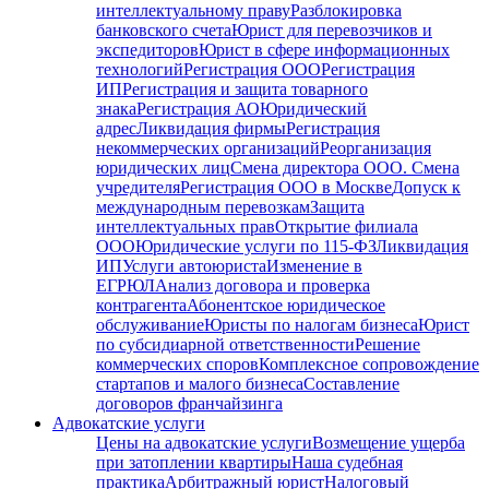
интеллектуальному праву
Разблокировка
банковского счета
Юрист для перевозчиков и
экспедиторов
Юрист в сфере информационных
технологий
Регистрация ООО
Регистрация
ИП
Регистрация и защита товарного
знака
Регистрация АО
Юридический
адрес
Ликвидация фирмы
Регистрация
некоммерческих организаций
Реорганизация
юридических лиц
Смена директора ООО. Смена
учредителя
Регистрация ООО в Москве
Допуск к
международным перевозкам
Защита
интеллектуальных прав
Открытие филиала
ООО
Юридические услуги по 115-ФЗ
Ликвидация
ИП
Услуги автоюриста
Изменение в
ЕГРЮЛ
Анализ договора и проверка
контрагента
Абонентское юридическое
обслуживание
Юристы по налогам бизнеса
Юрист
по субсидиарной ответственности
Решение
коммерческих споров
Комплексное сопровождение
стартапов и малого бизнеса
Составление
договоров франчайзинга
Адвокатские услуги
Цены на адвокатские услуги
Возмещение ущерба
при затоплении квартиры
Наша судебная
практика
Арбитражный юрист
Налоговый