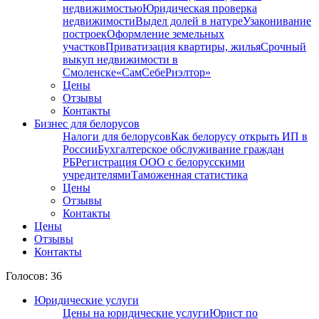
недвижимостью
Юридическая проверка
недвижимости
Выдел долей в натуре
Узаконивание
построек
Оформление земельных
участков
Приватизация квартиры, жилья
Срочный
выкуп недвижимости в
Cмоленске
«СамСебеРиэлтор»
Цены
Отзывы
Контакты
Бизнес для белорусов
Налоги для белорусов
Как белорусу открыть ИП в
России
Бухгалтерское обслуживание граждан
РБ
Регистрация ООО с белорусскими
учредителями
Таможенная статистика
Цены
Отзывы
Контакты
Цены
Отзывы
Контакты
Голосов: 36
Юридические услуги
Цены на юридические услуги
Юрист по