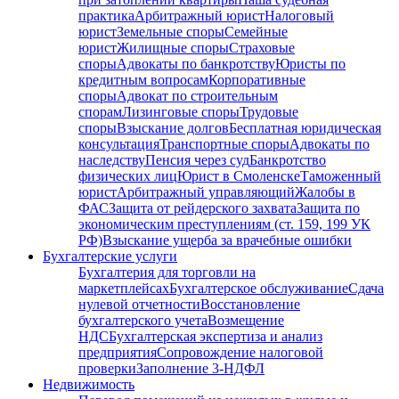
практика
Арбитражный юрист
Налоговый
юрист
Земельные споры
Семейные
юрист
Жилищные споры
Страховые
споры
Адвокаты по банкротству
Юристы по
кредитным вопросам
Корпоративные
споры
Адвокат по строительным
спорам
Лизинговые споры
Трудовые
споры
Взыскание долгов
Бесплатная юридическая
консультация
Транспортные споры
Адвокаты по
наследству
Пенсия через суд
Банкротство
физических лиц
Юрист в Смоленске
Таможенный
юрист
Арбитражный управляющий
Жалобы в
ФАС
Защита от рейдерского захвата
Защита по
экономическим преступлениям (ст. 159, 199 УК
РФ)
Взыскание ущерба за врачебные ошибки
Бухгалтерские услуги
Бухгалтерия для торговли на
маркетплейсах
Бухгалтерское обслуживание
Сдача
нулевой отчетности
Восстановление
бухгалтерского учета
Возмещение
НДС
Бухгалтерская экспертиза и анализ
предприятия
Сопровождение налоговой
проверки
Заполнение 3-НДФЛ
Недвижимость