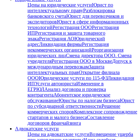
Цены на юридические услуги
Юрист по
интеллектуальному праву
Разблокировка
банковского счета
Юрист для перевозчиков и
экспедиторов
Юрист в сфере информационных
технологий
Регистрация ООО
Регистрация
ИП
Регистрация и защита товарного
знака
Регистрация АО
Юридический
адрес
Ликвидация фирмы
Регистрация
некоммерческих организаций
Реорганизация
юридических лиц
Смена директора ООО. Смена
учредителя
Регистрация ООО в Москве
Допуск к
международным перевозкам
Защита
интеллектуальных прав
Открытие филиала
ООО
Юридические услуги по 115-ФЗ
Ликвидация
ИП
Услуги автоюриста
Изменение в
ЕГРЮЛ
Анализ договора и проверка
контрагента
Абонентское юридическое
обслуживание
Юристы по налогам бизнеса
Юрист
по субсидиарной ответственности
Решение
коммерческих споров
Комплексное сопровождение
стартапов и малого бизнеса
Составление
договоров франчайзинга
Адвокатские услуги
Цены на адвокатские услуги
Возмещение ущерба
при затоплении квартиры
Наша судебная