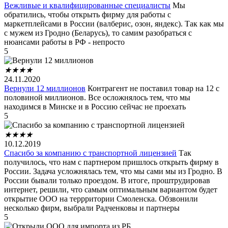
Вежливые и квалифицированные специалисты
Мы
обратились, чтобы открыть фирму для работы с
маркетплейсами в России (валберис, озон, яндекс). Так как мы
с мужем из Гродно (Беларусь), то самим разобраться с
нюансами работы в РФ - непросто
5
★
★
★
★
24.11.2020
Вернули 12 миллионов
Контрагент не поставил товар на 12 с
половиной миллионов. Все осложнялось тем, что мы
находимся в Минске и в Россию сейчас не проехать
5
★
★
★
★
10.12.2019
Спасибо за компанию с транспортной лицензией
Так
получилось, что нам с партнером пришлось открыть фирму в
России. Задача усложнялась тем, что мы сами мы из Гродно. В
России бывали только проездом. В итоге, проштрудировав
интернет, решили, что самым оптимальным вариантом будет
открытие ООО на террритории Смоленска. Обзвонили
несколько фирм, выбрали Радченковы и партнеры
5