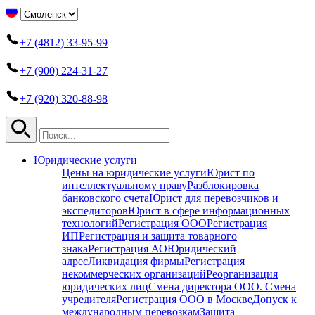
+7 (4812) 33-95-99
+7 (900) 224-31-27
+7 (920) 320-88-98
Юридические услуги
Цены на юридические услуги
Юрист по
интеллектуальному праву
Разблокировка
банковского счета
Юрист для перевозчиков и
экспедиторов
Юрист в сфере информационных
технологий
Регистрация ООО
Регистрация
ИП
Регистрация и защита товарного
знака
Регистрация АО
Юридический
адрес
Ликвидация фирмы
Регистрация
некоммерческих организаций
Реорганизация
юридических лиц
Смена директора ООО. Смена
учредителя
Регистрация ООО в Москве
Допуск к
международным перевозкам
Защита