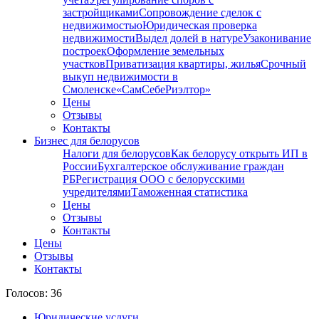
застройщиками
Сопровождение сделок с
недвижимостью
Юридическая проверка
недвижимости
Выдел долей в натуре
Узаконивание
построек
Оформление земельных
участков
Приватизация квартиры, жилья
Срочный
выкуп недвижимости в
Cмоленске
«СамСебеРиэлтор»
Цены
Отзывы
Контакты
Бизнес для белорусов
Налоги для белорусов
Как белорусу открыть ИП в
России
Бухгалтерское обслуживание граждан
РБ
Регистрация ООО с белорусскими
учредителями
Таможенная статистика
Цены
Отзывы
Контакты
Цены
Отзывы
Контакты
Голосов: 36
Юридические услуги