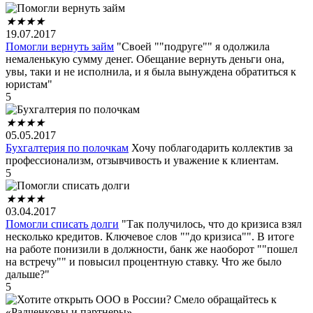
★
★
★
★
19.07.2017
Помогли вернуть займ
"Своей ""подруге"" я одолжила
немаленькую сумму денег. Обещание вернуть деньги она,
увы, таки и не исполнила, и я была вынуждена обратиться к
юристам"
5
★
★
★
★
05.05.2017
Бухгалтерия по полочкам
Хочу поблагодарить коллектив за
профессионализм, отзывчивость и уважение к клиентам.
5
★
★
★
★
03.04.2017
Помогли списать долги
"Так получилось, что до кризиса взял
несколько кредитов. Ключевое слов ""до кризиса"". В итоге
на работе понизили в должности, банк же наоборот ""пошел
на встречу"" и повысил процентную ставку. Что же было
дальше?"
5