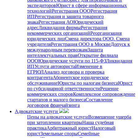
экспедиторов
Юрист в сфере информационных
технологий
Регистрация ООО
Регистрация
ИП
Регистрация и защита товарного
знака
Регистрация АО
Юридический
адрес
Ликвидация фирмы
Регистрация
некоммерческих организаций
Реорганизация
юридических лиц
Смена директора ООО. Смена
учредителя
Регистрация ООО в Москве
Допуск к
международным перевозкам
Защита
интеллектуальных прав
Открытие филиала
ООО
Юридические услуги по 115-ФЗ
Ликвидация
ИП
Услуги автоюриста
Изменение в
ЕГРЮЛ
Анализ договора и проверка
контрагента
Абонентское юридическое
обслуживание
Юристы по налогам бизнеса
Юрист
по субсидиарной ответственности
Решение
коммерческих споров
Комплексное сопровождение
стартапов и малого бизнеса
Составление
договоров франчайзинга
Адвокатские услуги
Цены на адвокатские услуги
Возмещение ущерба
при затоплении квартиры
Наша судебная
практика
Арбитражный юрист
Налоговый
юрист
Земельные споры
Семейные