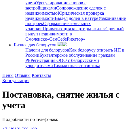
учета
Урегулирование споров с
застройщиками
Сопровождение сделок с
недвижимостью
Юридическая проверка
недвижимости
Выдел долей в натуре
Узаконивание
построек
Оформление земельных
участков
Приватизация квартиры, жилья
Срочный
выкуп недвижимости в
Cмоленске
«СамСебеРиэлтор»
Бизнес для белорусов
Налоги для белорусов
Как белорусу открыть ИП в
России
Бухгалтерское обслуживание граждан
РБ
Регистрация ООО с белорусскими
учредителями
Таможенная статистика
Цены
Отзывы
Контакты
Консультация
Постановка, снятие жилья с
учета
Подробности по телефонам: