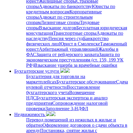
юрист
Жилищные споры
Страховые
споры
Адвокаты по банкротству
Юристы по
кредитным вопросам
Корпоративные
споры
Адвокат по строительным
спорам
Лизинговые споры
Трудовые
споры
Взыскание долгов
Бесплатная юридическая
консультация
Транспортные споры
Адвокаты по
наследству
Пенсия через суд
Банкротство
физических лиц
Юрист в Смоленске
Таможенный
юрист
Арбитражный управляющий
Жалобы в
ФАС
Защита от рейдерского захвата
Защита по
экономическим преступлениям (ст. 159, 199 УК
РФ)
Взыскание ущерба за врачебные ошибки
Бухгалтерские услуги
Бухгалтерия для торговли на
маркетплейсах
Бухгалтерское обслуживание
Сдача
нулевой отчетности
Восстановление
бухгалтерского учета
Возмещение
НДС
Бухгалтерская экспертиза и анализ
предприятия
Сопровождение налоговой
проверки
Заполнение 3-НДФЛ
Недвижимость
Перевод помещений из нежилых в жилые и
обратно
Оформление договоров о сдачи объекта в
аренду
Постановка, снятие жилья с