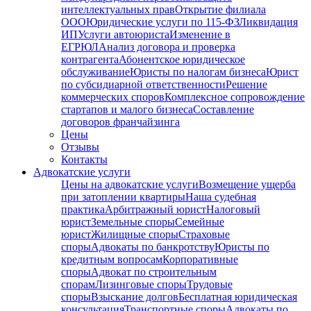
интеллектуальных прав
Открытие филиала
ООО
Юридические услуги по 115-ФЗ
Ликвидация
ИП
Услуги автоюриста
Изменение в
ЕГРЮЛ
Анализ договора и проверка
контрагента
Абонентское юридическое
обслуживание
Юристы по налогам бизнеса
Юрист
по субсидиарной ответственности
Решение
коммерческих споров
Комплексное сопровождение
стартапов и малого бизнеса
Составление
договоров франчайзинга
Цены
Отзывы
Контакты
Адвокатские услуги
Цены на адвокатские услуги
Возмещение ущерба
при затоплении квартиры
Наша судебная
практика
Арбитражный юрист
Налоговый
юрист
Земельные споры
Семейные
юрист
Жилищные споры
Страховые
споры
Адвокаты по банкротству
Юристы по
кредитным вопросам
Корпоративные
споры
Адвокат по строительным
спорам
Лизинговые споры
Трудовые
споры
Взыскание долгов
Бесплатная юридическая
консультация
Транспортные споры
Адвокаты по