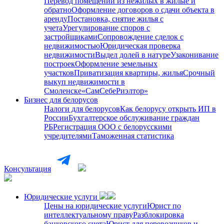
Перевод помещений из нежилых в жилые и
обратно
Оформление договоров о сдачи объекта в
аренду
Постановка, снятие жилья с
учета
Урегулирование споров с
застройщиками
Сопровождение сделок с
недвижимостью
Юридическая проверка
недвижимости
Выдел долей в натуре
Узаконивание
построек
Оформление земельных
участков
Приватизация квартиры, жилья
Срочный
выкуп недвижимости в
Cмоленске
«СамСебеРиэлтор»
Бизнес для белорусов
Налоги для белорусов
Как белорусу открыть ИП в
России
Бухгалтерское обслуживание граждан
РБ
Регистрация ООО с белорусскими
учредителями
Таможенная статистика
Консультация
Юридические услуги
Цены на юридические услуги
Юрист по
интеллектуальному праву
Разблокировка
банковского счета
Юрист для перевозчиков и