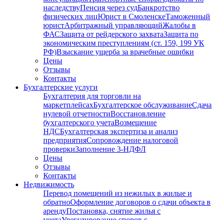
наследству
Пенсия через суд
Банкротство
физических лиц
Юрист в Смоленске
Таможенный
юрист
Арбитражный управляющий
Жалобы в
ФАС
Защита от рейдерского захвата
Защита по
экономическим преступлениям (ст. 159, 199 УК
РФ)
Взыскание ущерба за врачебные ошибки
Цены
Отзывы
Контакты
Бухгалтерские услуги
Бухгалтерия для торговли на
маркетплейсах
Бухгалтерское обслуживание
Сдача
нулевой отчетности
Восстановление
бухгалтерского учета
Возмещение
НДС
Бухгалтерская экспертиза и анализ
предприятия
Сопровождение налоговой
проверки
Заполнение 3-НДФЛ
Цены
Отзывы
Контакты
Недвижимость
Перевод помещений из нежилых в жилые и
обратно
Оформление договоров о сдачи объекта в
аренду
Постановка, снятие жилья с
учета
Урегулирование споров с