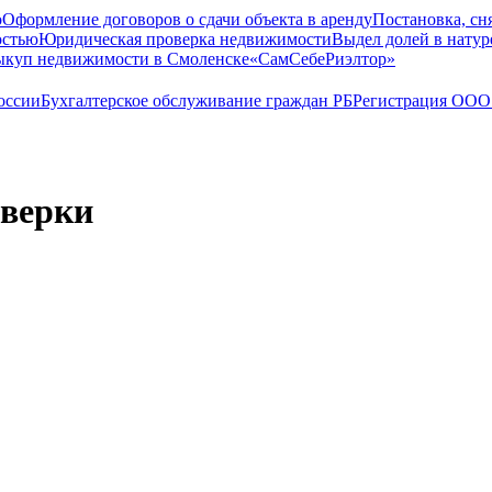
о
Оформление договоров о сдачи объекта в аренду
Постановка, сн
остью
Юридическая проверка недвижимости
Выдел долей в натур
куп недвижимости в Cмоленске
«СамСебеРиэлтор»
оссии
Бухгалтерское обслуживание граждан РБ
Регистрация ООО 
оверки