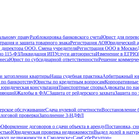
альному праву
Разблокировка банковского счета
Юрист для перево
трация и защита товарного знака
Регистрация АО
Юридический а
 директора ООО. Смена учредителя
Регистрация ООО в Москве
по 115-ФЗ
Ликвидация ИП
Услуги автоюриста
Изменение в ЕГРЮ
неса
Юрист по субсидиарной ответственности
Решение коммерче
и затоплении квартиры
Наша судебная практика
Арбитражный ю
по банкротству
Юристы по кредитным вопросам
Корпоративные
 юридическая консультация
Транспортные споры
Адвокаты по на
вляющий
Жалобы в ФАС
Защита от рейдерского захвата
Защита по 
ерское обслуживание
Сдача нулевой отчетности
Восстановление б
логовой проверки
Заполнение 3-НДФЛ
о
Оформление договоров о сдачи объекта в аренду
Постановка, сн
остью
Юридическая проверка недвижимости
Выдел долей в натур
куп недвижимости в Cмоленске
«СамСебеРиэлтор»