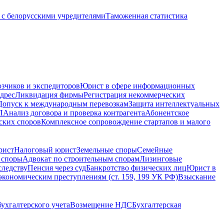
с белорусскими учредителями
Таможенная статистика
зчиков и экспедиторов
Юрист в сфере информационных
дрес
Ликвидация фирмы
Регистрация некоммерческих
Допуск к международным перевозкам
Защита интеллектуальных
Л
Анализ договора и проверка контрагента
Абонентское
ских споров
Комплексное сопровождение стартапов и малого
рист
Налоговый юрист
Земельные споры
Семейные
 споры
Адвокат по строительным спорам
Лизинговые
следству
Пенсия через суд
Банкротство физических лиц
Юрист в
экономическим преступлениям (ст. 159, 199 УК РФ)
Взыскание
ухгалтерского учета
Возмещение НДС
Бухгалтерская