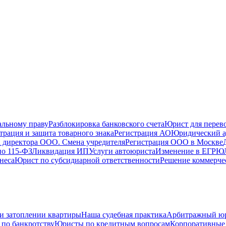
альному праву
Разблокировка банковского счета
Юрист для перево
трация и защита товарного знака
Регистрация АО
Юридический а
 директора ООО. Смена учредителя
Регистрация ООО в Москве
по 115-ФЗ
Ликвидация ИП
Услуги автоюриста
Изменение в ЕГРЮ
неса
Юрист по субсидиарной ответственности
Решение коммерче
и затоплении квартиры
Наша судебная практика
Арбитражный ю
по банкротству
Юристы по кредитным вопросам
Корпоративные