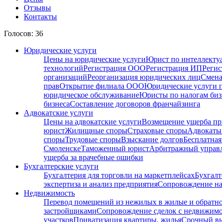
Отзывы
Контакты
Голосов: 36
Юридические услуги
Цены на юридические услуги
Юрист по интеллекту
технологий
Регистрация ООО
Регистрация ИП
Регис
организаций
Реорганизация юридических лиц
Смена
прав
Открытие филиала ООО
Юридические услуги 
юридическое обслуживание
Юристы по налогам биз
бизнеса
Составление договоров франчайзинга
Адвокатские услуги
Цены на адвокатские услуги
Возмещение ущерба пр
юрист
Жилищные споры
Страховые споры
Адвокаты 
споры
Трудовые споры
Взыскание долгов
Бесплатная
Смоленске
Таможенный юрист
Арбитражный упра
ущерба за врачебные ошибки
Бухгалтерские услуги
Бухгалтерия для торговли на маркетплейсах
Бухгалт
экспертиза и анализ предприятия
Сопровождение на
Недвижимость
Перевод помещений из нежилых в жилые и обратн
застройщиками
Сопровождение сделок с недвижим
участков
Приватизация квартиры, жилья
Срочный вы