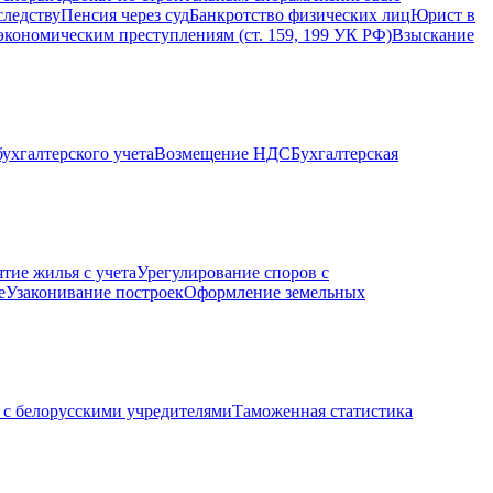
следству
Пенсия через суд
Банкротство физических лиц
Юрист в
экономическим преступлениям (ст. 159, 199 УК РФ)
Взыскание
ухгалтерского учета
Возмещение НДС
Бухгалтерская
ятие жилья с учета
Урегулирование споров с
е
Узаконивание построек
Оформление земельных
с белорусскими учредителями
Таможенная статистика