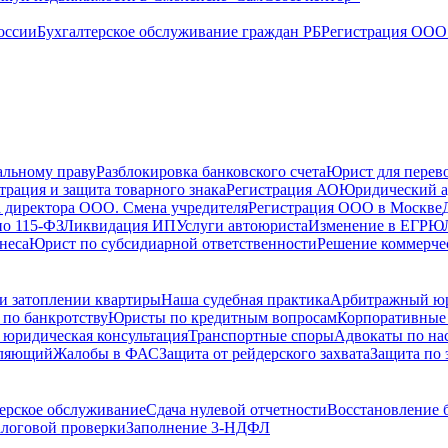
оссии
Бухгалтерское обслуживание граждан РБ
Регистрация ООО 
альному праву
Разблокировка банковского счета
Юрист для перево
трация и защита товарного знака
Регистрация АО
Юридический а
 директора ООО. Смена учредителя
Регистрация ООО в Москве
по 115-ФЗ
Ликвидация ИП
Услуги автоюриста
Изменение в ЕГРЮ
неса
Юрист по субсидиарной ответственности
Решение коммерче
и затоплении квартиры
Наша судебная практика
Арбитражный ю
по банкротству
Юристы по кредитным вопросам
Корпоративные
 юридическая консультация
Транспортные споры
Адвокаты по на
вляющий
Жалобы в ФАС
Защита от рейдерского захвата
Защита по 
ерское обслуживание
Сдача нулевой отчетности
Восстановление б
логовой проверки
Заполнение 3-НДФЛ