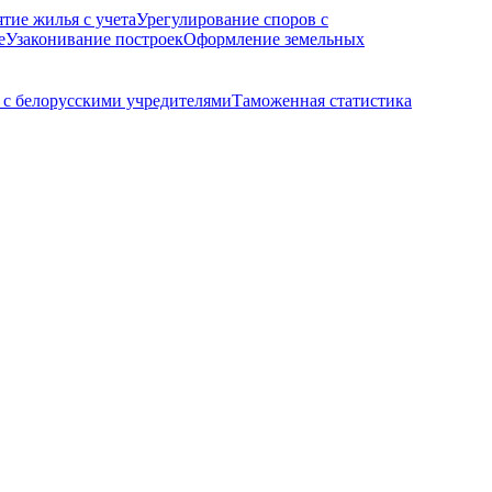
ятие жилья с учета
Урегулирование споров с
е
Узаконивание построек
Оформление земельных
с белорусскими учредителями
Таможенная статистика