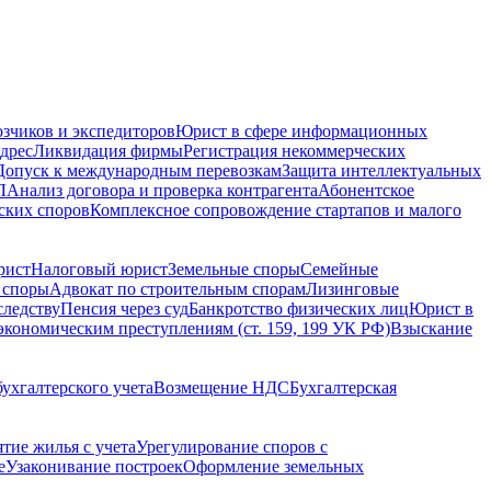
зчиков и экспедиторов
Юрист в сфере информационных
дрес
Ликвидация фирмы
Регистрация некоммерческих
Допуск к международным перевозкам
Защита интеллектуальных
Л
Анализ договора и проверка контрагента
Абонентское
ских споров
Комплексное сопровождение стартапов и малого
рист
Налоговый юрист
Земельные споры
Семейные
 споры
Адвокат по строительным спорам
Лизинговые
следству
Пенсия через суд
Банкротство физических лиц
Юрист в
экономическим преступлениям (ст. 159, 199 УК РФ)
Взыскание
ухгалтерского учета
Возмещение НДС
Бухгалтерская
ятие жилья с учета
Урегулирование споров с
е
Узаконивание построек
Оформление земельных