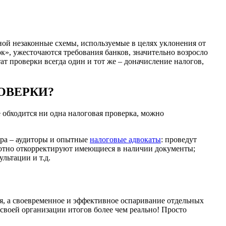
иной незаконные схемы, используемые в целях уклонения от
к», ужесточаются требования банков, значительно возросло
ат проверки всегда один и тот же – доначисление налогов,
ОВЕРКИ?
е обходится ни одна налоговая проверка, можно
ера – аудиторы и опытные
налоговые адвокаты
: проведут
мотно откорректируют имеющиеся в наличии документы;
льтации и т.д.
я, а своевременное и эффективное оспаривание отдельных
воей организации итогов более чем реально! Просто