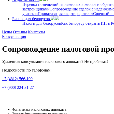
Перевод помещений из нежилых в жилые и обратн
застройщиками
Сопровождение сделок с недвижим
участков
Приватизация квартиры, жилья
Срочный вы
Бизнес для белорусов
Налоги для белорусов
Как белорусу открыть ИП в Р
Цены
Отзывы
Контакты
Консультация
Сопровождение налоговой пр
Удаленная консультация налогового адвоката? Не проблема!
Подробности по телефонам:
+7 (4812) 566-100
+7 (900) 224-31-27
4
опытных налоговых адвоката
2
квалифицированных аудитора