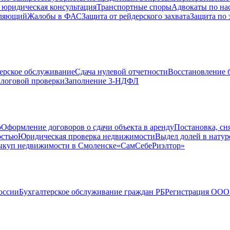
 юридическая консультация
Транспортные споры
Адвокаты по на
вляющий
Жалобы в ФАС
Защита от рейдерского захвата
Защита по 
ерское обслуживание
Сдача нулевой отчетности
Восстановление б
логовой проверки
Заполнение 3-НДФЛ
о
Оформление договоров о сдачи объекта в аренду
Постановка, сн
остью
Юридическая проверка недвижимости
Выдел долей в натур
куп недвижимости в Cмоленске
«СамСебеРиэлтор»
оссии
Бухгалтерское обслуживание граждан РБ
Регистрация ООО 