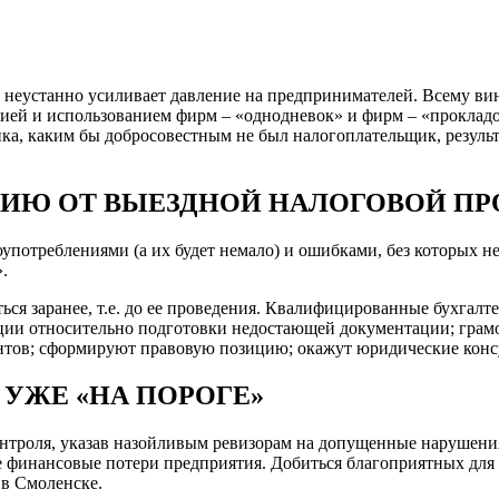
тво неустанно усиливает давление на предпринимателей. Всему в
цией и использованием фирм – «однодневок» и фирм – «прокладо
ика, каким бы добросовестным не был налогоплательщик, результ
ЦИЮ ОТ ВЫЕЗДНОЙ НАЛОГОВОЙ ПР
оупотреблениями (а их будет немало) и ошибками, без которых н
.
ся заранее, т.е. до ее проведения. Квалифицированные бухгалт
ации относительно подготовки недостающей документации; гра
нтов; сформируют правовую позицию; окажут юридические консу
 УЖЕ «НА ПОРОГЕ»
онтроля, указав назойливым ревизорам на допущенные нарушени
инансовые потери предприятия. Добиться благоприятных для с
 в Смоленске.