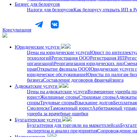
Бизнес для белорусов
Налоги для белорусов
Как белорусу открыть ИП в Р
Консультация
Юридические услуги
Цены на юридические услуги
Юрист по интеллекту
технологий
Регистрация ООО
Регистрация ИП
Регис
организаций
Реорганизация юридических лиц
Смена
прав
Открытие филиала ООО
Юридические услуги 
юридическое обслуживание
Юристы по налогам биз
бизнеса
Составление договоров франчайзинга
Адвокатские услуги
Цены на адвокатские услуги
Возмещение ущерба пр
юрист
Жилищные споры
Страховые споры
Адвокаты 
споры
Трудовые споры
Взыскание долгов
Бесплатная
Смоленске
Таможенный юрист
Арбитражный упра
ущерба за врачебные ошибки
Бухгалтерские услуги
Бухгалтерия для торговли на маркетплейсах
Бухгалт
экспертиза и анализ предприятия
Сопровождение на
Недвижимость