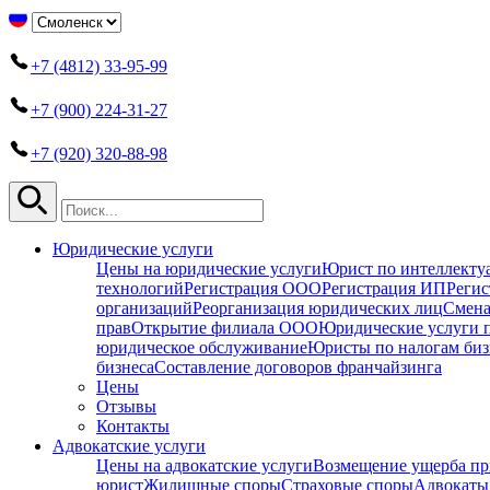
+7 (4812) 33-95-99
+7 (900) 224-31-27
+7 (920) 320-88-98
Юридические услуги
Цены на юридические услуги
Юрист по интеллекту
технологий
Регистрация ООО
Регистрация ИП
Регис
организаций
Реорганизация юридических лиц
Смена
прав
Открытие филиала ООО
Юридические услуги 
юридическое обслуживание
Юристы по налогам биз
бизнеса
Составление договоров франчайзинга
Цены
Отзывы
Контакты
Адвокатские услуги
Цены на адвокатские услуги
Возмещение ущерба пр
юрист
Жилищные споры
Страховые споры
Адвокаты 