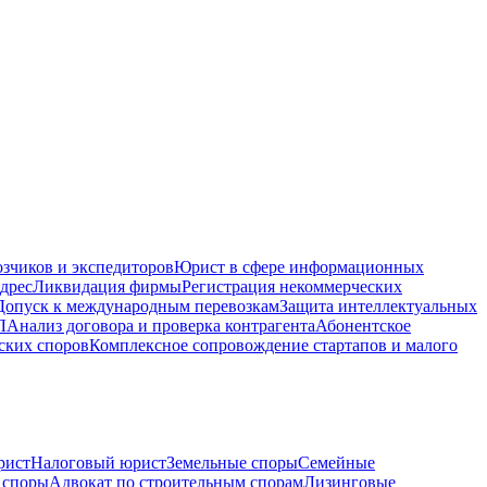
зчиков и экспедиторов
Юрист в сфере информационных
дрес
Ликвидация фирмы
Регистрация некоммерческих
Допуск к международным перевозкам
Защита интеллектуальных
Л
Анализ договора и проверка контрагента
Абонентское
ских споров
Комплексное сопровождение стартапов и малого
рист
Налоговый юрист
Земельные споры
Семейные
 споры
Адвокат по строительным спорам
Лизинговые