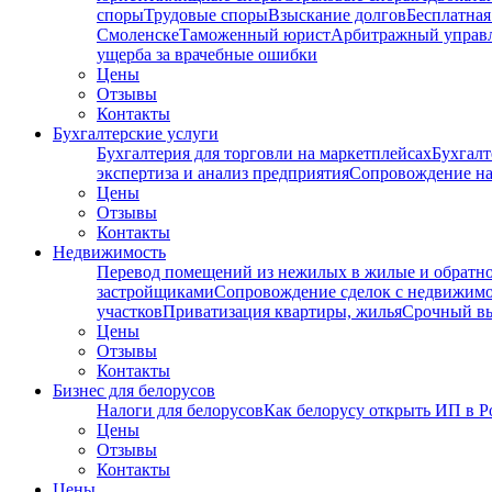
споры
Трудовые споры
Взыскание долгов
Бесплатная
Смоленске
Таможенный юрист
Арбитражный упра
ущерба за врачебные ошибки
Цены
Отзывы
Контакты
Бухгалтерские услуги
Бухгалтерия для торговли на маркетплейсах
Бухгалт
экспертиза и анализ предприятия
Сопровождение на
Цены
Отзывы
Контакты
Недвижимость
Перевод помещений из нежилых в жилые и обратн
застройщиками
Сопровождение сделок с недвижим
участков
Приватизация квартиры, жилья
Срочный вы
Цены
Отзывы
Контакты
Бизнес для белорусов
Налоги для белорусов
Как белорусу открыть ИП в Р
Цены
Отзывы
Контакты
Цены